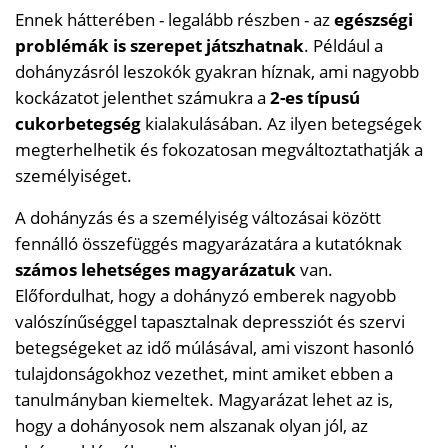
Ennek hátterében - legalább részben - az
egészségi
problémák is szerepet játszhatnak
. Például a
dohányzásról leszokók gyakran híznak, ami nagyobb
kockázatot jelenthet számukra a
2-es típusú
cukorbetegség
kialakulásában. Az ilyen betegségek
megterhelhetik és fokozatosan megváltoztathatják a
személyiséget.
A dohányzás és a személyiség változásai között
fennálló összefüggés magyarázatára a kutatóknak
számos lehetséges magyarázatuk
van.
Előfordulhat, hogy a dohányzó emberek nagyobb
valószínűséggel tapasztalnak depressziót és szervi
betegségeket az idő múlásával, ami viszont hasonló
tulajdonságokhoz vezethet, mint amiket ebben a
tanulmányban kiemeltek. Magyarázat lehet az is,
hogy a dohányosok nem alszanak olyan jól, az