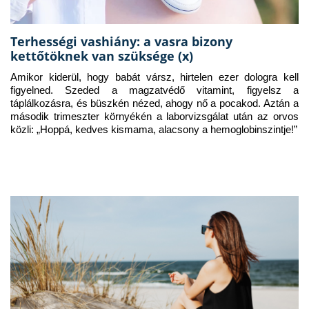
Terhességi vashiány: a vasra bizony
kettőtöknek van szüksége (x)
Amikor kiderül, hogy babát vársz, hirtelen ezer dologra kell 
figyelned. Szeded a magzatvédő vitamint, figyelsz a 
táplálkozásra, és büszkén nézed, ahogy nő a pocakod. Aztán a 
második trimeszter környékén a laborvizsgálat után az orvos 
közli: „Hoppá, kedves kismama, alacsony a hemoglobinszintje!”