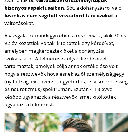
számoltak be
változásokról személyiségük
bizonyos aspektusaiban
. Sőt, a dohányzásról való
leszokás nem segített visszafordítani ezeket
a
változásokat.
A vizsgálatok mindegyikében a résztvevők, akik 20 és
92 év közöttiek voltak, kitöltöttek egy kérdőívet,
amelyben megkérdezték őket a dohányzási
szokásaikról. A felmérések olyan kérdéseket
tartalmaztak, amelyek célja annak értékelése volt,
hogy a résztvevők hova esnek az öt személyiségjegy
(nyitottság, extroverzió, egyetértés, lelkiismeretesség
és neurotizmus) spektrumán. Ezután 4-18 évvel
később ugyanazok a résztvevők ismét kitöltötték
ugyanazt a felmérést.