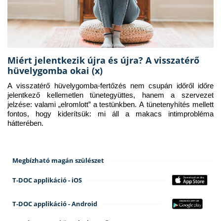
Miért jelentkezik újra és újra? A visszatérő
hüvelygomba okai (x)
A visszatérő hüvelygomba-fertőzés nem csupán időről időre 
jelentkező kellemetlen tünetegyüttes, hanem a szervezet 
jelzése: valami „elromlott” a testünkben. A tünetenyhítés mellett 
fontos, hogy kiderítsük: mi áll a makacs intimprobléma 
hátterében.
Megbízható magán szülészet
T-DOC applikáció - iOS
T-DOC applikáció - Android