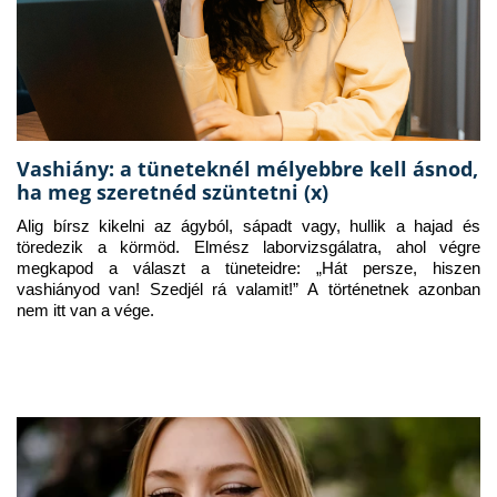
Vashiány: a tüneteknél mélyebbre kell ásnod,
ha meg szeretnéd szüntetni (x)
Alig bírsz kikelni az ágyból, sápadt vagy, hullik a hajad és 
töredezik a körmöd. Elmész laborvizsgálatra, ahol végre 
megkapod a választ a tüneteidre: „Hát persze, hiszen 
vashiányod van! Szedjél rá valamit!” A történetnek azonban 
nem itt van a vége.