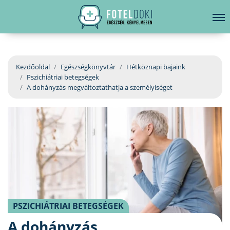
hirdetés
LELKI EGÉSZSÉG
Bejelentkezés
EGÉSZSÉGKÖNYVTÁR
Kezdőoldal
Egészségkönyvtár
Hétköznapi bajaink
Pszichiátriai betegségek
BETEGSÉGKALAUZ
A dohányzás megváltoztathatja a személyiséget
ÜGYELETKERESŐ
ORVOS VÁLASZOL
ORVOSKERESŐ
PSZICHIÁTRIAI BETEGSÉGEK
A dohányzás