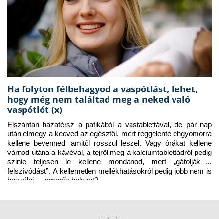
Ha folyton félbehagyod a vaspótlást, lehet,
hogy még nem találtad meg a neked való
vaspótlót (x)
Elszántan hazatérsz a patikából a vastablettával, de pár nap 
után elmegy a kedved az egésztől, mert reggelente éhgyomorra 
kellene bevenned, amitől rosszul leszel. Vagy órákat kellene 
várnod utána a kávéval, a tejről meg a kalciumtablettádról pedig 
szinte teljesen le kellene mondanod, mert „gátolják a 
felszívódást”. A kellemetlen mellékhatásokról pedig jobb nem is 
beszélni… Ismerős helyzet?