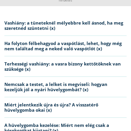
hirdetés
Vashiány: a tüneteknél mélyebbre kell ásnod, ha meg
szeretnéd szüntetni (x)
Ha folyton félbehagyod a vaspótlást, lehet, hogy még
nem találtad meg a neked való vaspótlót (x)
Terhességi vashiány: a vasra bizony kettőtöknek van
szüksége (x)
Nemcsak a testet, a lelket is megviseli: hogyan
kezeljük jól a nyári hüvelygombát? (x)
Miért jelentkezik újra és újra? A visszatérő
hüvelygomba okai (x)
A hüvelygomba kezelése: Miért nem elég csak a
kórokozókat kiirtani? (x)