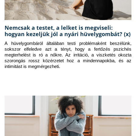
Nemcsak a testet, a lelket is megviseli:
hogyan kezeljük jól a nyári hüvelygombát? (x)
A hüvelygombáról általában testi problémaként beszélünk, 
sokszor elfeledve azt a tényt, hogy a fertőzés pszichés 
megterhelést is ró a nőkre. Az irritáció, a viszketés okozta 
szorongás rossz közérzetet hoz a mindennapokba, és az 
intimitást is megmérgezheti.