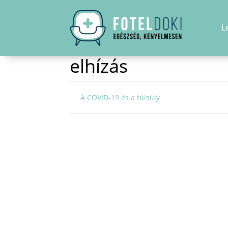
L
Kezdőoldal
Hírek
elhízás
elhízás
A COVID-19 és a túlsúly