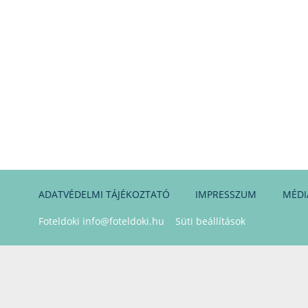
ADATVÉDELMI TÁJÉKOZTATÓ
IMPRESSZUM
MÉDI
Foteldoki
info@foteldoki.hu
Süti beállítások