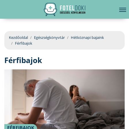
hirdetés
LELKI EGÉSZSÉG
Bejelentkezés
EGÉSZSÉGKÖNYVTÁR
Kezdőoldal
Egészségkönyvtár
Hétköznapi bajaink
Férfibajok
BETEGSÉGKALAUZ
Férfibajok
ÜGYELETKERESŐ
ORVOS VÁLASZOL
ORVOSKERESŐ
FÉRFIBAJOK