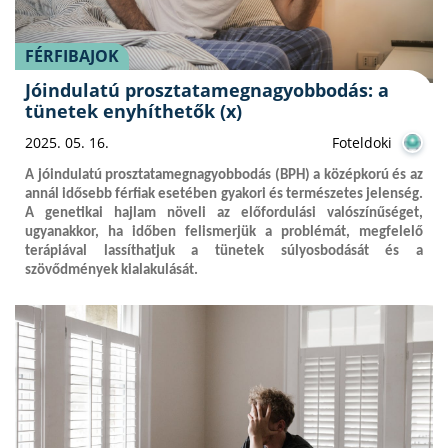
FÉRFIBAJOK
Jóindulatú prosztatamegnagyobbodás: a
tünetek enyhíthetők (x)
2025. 05. 16.
Foteldoki
A jóindulatú prosztatamegnagyobbodás (BPH) a középkorú és az
annál idősebb férfiak esetében gyakori és természetes jelenség.
A genetikai hajlam növeli az előfordulási valószínűséget,
ugyanakkor, ha időben felismerjük a problémát, megfelelő
terápiával lassíthatjuk a tünetek súlyosbodását és a
szövődmények kialakulását.