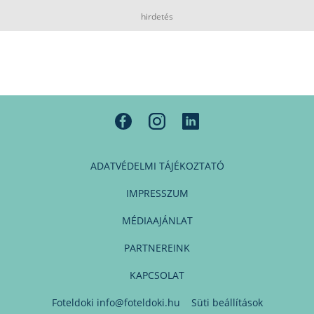
hirdetés
ADATVÉDELMI TÁJÉKOZTATÓ
IMPRESSZUM
MÉDIAAJÁNLAT
PARTNEREINK
KAPCSOLAT
Foteldoki
info@foteldoki.hu
Süti beállítások