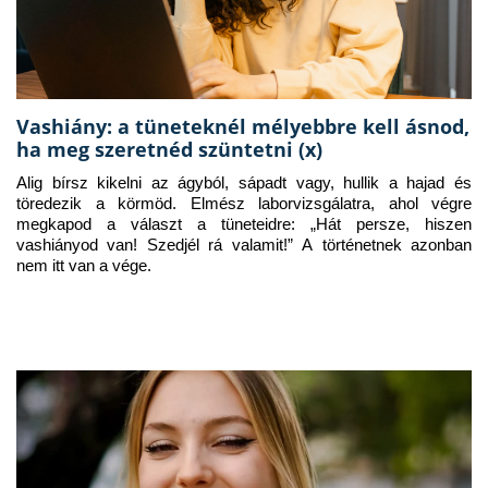
Vashiány: a tüneteknél mélyebbre kell ásnod,
ha meg szeretnéd szüntetni (x)
Alig bírsz kikelni az ágyból, sápadt vagy, hullik a hajad és 
töredezik a körmöd. Elmész laborvizsgálatra, ahol végre 
megkapod a választ a tüneteidre: „Hát persze, hiszen 
vashiányod van! Szedjél rá valamit!” A történetnek azonban 
nem itt van a vége.