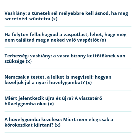
Vashiány: a tüneteknél mélyebbre kell ásnod, ha meg
szeretnéd szüntetni (x)
Ha folyton félbehagyod a vaspótlást, lehet, hogy még
nem találtad meg a neked való vaspótlót (x)
Terhességi vashiány: a vasra bizony kettőtöknek van
szüksége (x)
Nemcsak a testet, a lelket is megviseli: hogyan
kezeljük jól a nyári hüvelygombát? (x)
Miért jelentkezik újra és újra? A visszatérő
hüvelygomba okai (x)
A hüvelygomba kezelése: Miért nem elég csak a
kórokozókat kiirtani? (x)