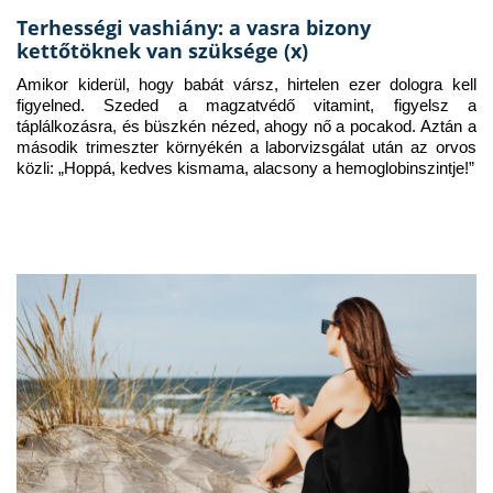
Terhességi vashiány: a vasra bizony
kettőtöknek van szüksége (x)
Amikor kiderül, hogy babát vársz, hirtelen ezer dologra kell 
figyelned. Szeded a magzatvédő vitamint, figyelsz a 
táplálkozásra, és büszkén nézed, ahogy nő a pocakod. Aztán a 
második trimeszter környékén a laborvizsgálat után az orvos 
közli: „Hoppá, kedves kismama, alacsony a hemoglobinszintje!”