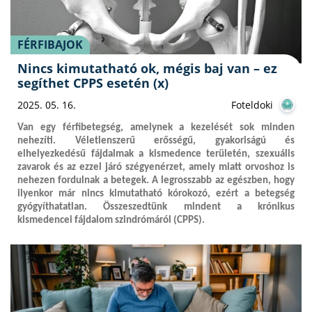
FÉRFIBAJOK
Nincs kimutatható ok, mégis baj van – ez
segíthet CPPS esetén (x)
2025. 05. 16.
Foteldoki
Van egy férfibetegség, amelynek a kezelését sok minden
nehezíti. Véletlenszerű erősségű, gyakoriságú és
elhelyezkedésű fájdalmak a kismedence területén, szexuális
zavarok és az ezzel járó szégyenérzet, amely miatt orvoshoz is
nehezen fordulnak a betegek. A legrosszabb az egészben, hogy
ilyenkor már nincs kimutatható kórokozó, ezért a betegség
gyógyíthatatlan. Összeszedtünk mindent a krónikus
kismedencei fájdalom szindrómáról (CPPS).