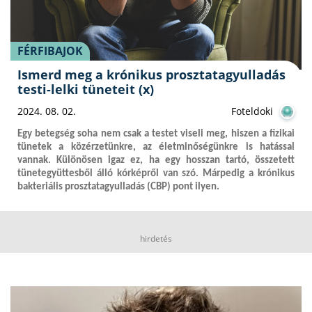
FÉRFIBAJOK
Ismerd meg a krónikus prosztatagyulladás
testi-lelki tüneteit (x)
2024. 08. 02.
Foteldoki
Egy betegség soha nem csak a testet viseli meg, hiszen a fizikai
tünetek a közérzetünkre, az életminőségünkre is hatással
vannak. Különösen igaz ez, ha egy hosszan tartó, összetett
tünetegyüttesből álló kórképről van szó. Márpedig a krónikus
bakteriális prosztatagyulladás (CBP) pont ilyen.
hirdetés