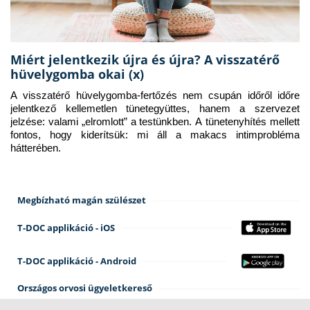
Miért jelentkezik újra és újra? A visszatérő
hüvelygomba okai (x)
A visszatérő hüvelygomba-fertőzés nem csupán időről időre 
jelentkező kellemetlen tünetegyüttes, hanem a szervezet 
jelzése: valami „elromlott” a testünkben. A tünetenyhítés mellett 
fontos, hogy kiderítsük: mi áll a makacs intimprobléma 
hátterében.
Megbízható magán szülészet
T-DOC applikáció - iOS
T-DOC applikáció - Android
Országos orvosi ügyeletkereső