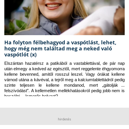
Ha folyton félbehagyod a vaspótlást, lehet,
hogy még nem találtad meg a neked való
vaspótlót (x)
Elszántan hazatérsz a patikából a vastablettával, de pár nap 
után elmegy a kedved az egésztől, mert reggelente éhgyomorra 
kellene bevenned, amitől rosszul leszel. Vagy órákat kellene 
várnod utána a kávéval, a tejről meg a kalciumtablettádról pedig 
szinte teljesen le kellene mondanod, mert „gátolják a 
felszívódást”. A kellemetlen mellékhatásokról pedig jobb nem is 
beszélni… Ismerős helyzet?
hirdetés