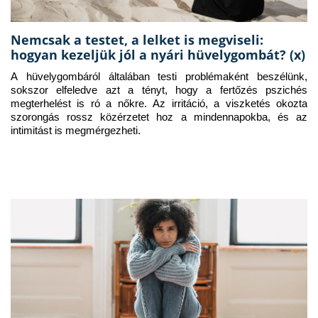
Nemcsak a testet, a lelket is megviseli:
hogyan kezeljük jól a nyári hüvelygombát? (x)
A hüvelygombáról általában testi problémaként beszélünk, 
sokszor elfeledve azt a tényt, hogy a fertőzés pszichés 
megterhelést is ró a nőkre. Az irritáció, a viszketés okozta 
szorongás rossz közérzetet hoz a mindennapokba, és az 
intimitást is megmérgezheti.