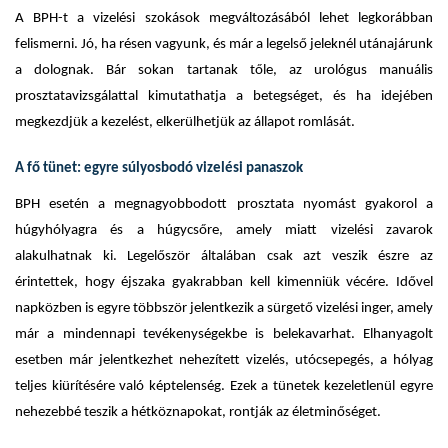
A BPH-t a vizelési szokások megváltozásából lehet legkorábban
felismerni. Jó, ha résen vagyunk, és már a legelső jeleknél utánajárunk
a dolognak. Bár sokan tartanak tőle, az urológus manuális
prosztatavizsgálattal kimutathatja a betegséget, és ha idejében
megkezdjük a kezelést, elkerülhetjük az állapot romlását.
A fő tünet: egyre súlyosbodó vizelési panaszok
BPH esetén a megnagyobbodott prosztata nyomást gyakorol a
húgyhólyagra és a húgycsőre, amely miatt vizelési zavarok
alakulhatnak ki. Legelőször általában csak azt veszik észre az
érintettek, hogy éjszaka gyakrabban kell kimenniük vécére. Idővel
napközben is egyre többször jelentkezik a sürgető vizelési inger, amely
már a mindennapi tevékenységekbe is belekavarhat. Elhanyagolt
esetben már jelentkezhet nehezített vizelés, utócsepegés, a hólyag
teljes kiürítésére való képtelenség. Ezek a tünetek kezeletlenül egyre
nehezebbé teszik a hétköznapokat, rontják az életminőséget.