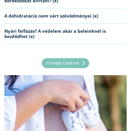
kórokozókat kiirtani? (x)
A dehidratáció nem várt szövődményei (x)
Nyári felfázás? A védelem akár a beleinknél is
kezdődhet (x)
TOVÁBBI CIKKEINK