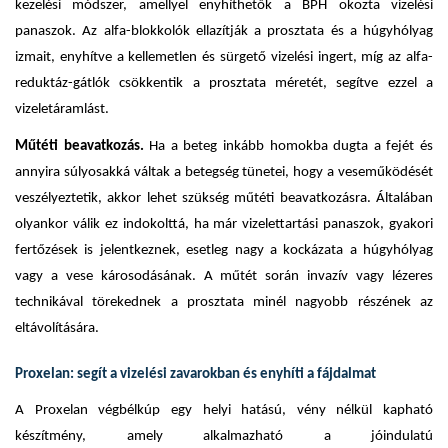
kezelési módszer, amellyel enyhíthetők a BPH okozta vizelési
panaszok. Az alfa-blokkolók ellazítják a prosztata és a húgyhólyag
izmait, enyhítve a kellemetlen és sürgető vizelési ingert, míg az alfa-
reduktáz-gátlók csökkentik a prosztata méretét, segítve ezzel a
vizeletáramlást.
Műtéti beavatkozás.
Ha a beteg inkább homokba dugta a fejét és
annyira súlyosakká váltak a betegség tünetei, hogy a veseműködését
veszélyeztetik, akkor lehet szükség műtéti beavatkozásra. Általában
olyankor válik ez indokolttá, ha már vizelettartási panaszok, gyakori
fertőzések is jelentkeznek, esetleg nagy a kockázata a húgyhólyag
vagy a vese károsodásának. A műtét során invazív vagy lézeres
technikával törekednek a prosztata minél nagyobb részének az
eltávolítására.
Proxelan: segít a vizelési zavarokban és enyhíti a fájdalmat
A Proxelan végbélkúp egy helyi hatású, vény nélkül kapható
készítmény, amely alkalmazható a jóindulatú