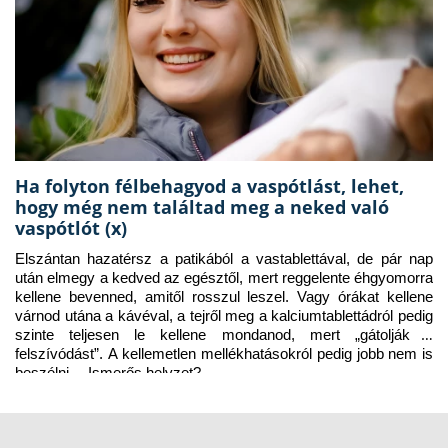
Ha folyton félbehagyod a vaspótlást, lehet,
hogy még nem találtad meg a neked való
vaspótlót (x)
Elszántan hazatérsz a patikából a vastablettával, de pár nap 
után elmegy a kedved az egésztől, mert reggelente éhgyomorra 
kellene bevenned, amitől rosszul leszel. Vagy órákat kellene 
várnod utána a kávéval, a tejről meg a kalciumtablettádról pedig 
szinte teljesen le kellene mondanod, mert „gátolják a 
felszívódást”. A kellemetlen mellékhatásokról pedig jobb nem is 
beszélni… Ismerős helyzet?