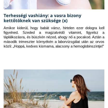
Terhességi vashiány: a vasra bizony
kettőtöknek van szüksége (x)
Amikor kiderül, hogy babát vársz, hirtelen ezer dologra kell 
figyelned. Szeded a magzatvédő vitamint, figyelsz a 
táplálkozásra, és büszkén nézed, ahogy nő a pocakod. Aztán a 
második trimeszter környékén a laborvizsgálat után az orvos 
közli: „Hoppá, kedves kismama, alacsony a hemoglobinszintje!”