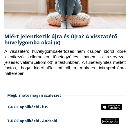
Miért jelentkezik újra és újra? A visszatérő
hüvelygomba okai (x)
A visszatérő hüvelygomba-fertőzés nem csupán időről időre 
jelentkező kellemetlen tünetegyüttes, hanem a szervezet 
jelzése: valami „elromlott” a testünkben. A tünetenyhítés mellett 
fontos, hogy kiderítsük: mi áll a makacs intimprobléma 
hátterében.
Megbízható magán szülészet
T-DOC applikáció - iOS
T-DOC applikáció - Android