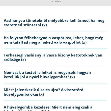
hirdetés
Vashiány: a tüneteknél mélyebbre kell ásnod, ha meg
szeretnéd szüntetni (x)
Ha folyton félbehagyod a vaspótlást, lehet, hogy még
nem találtad meg a neked való vaspótlót (x)
Terhességi vashiány: a vasra bizony kettőtöknek van
szüksége (x)
Nemcsak a testet, a lelket is megviseli: hogyan
kezeljük jól a nyári hüvelygombát? (x)
Miért jelentkezik újra és újra? A visszatérő
hüvelygomba okai (x)
A hüvelygomba kezelése: Miért nem elég csak a