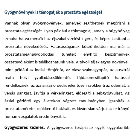
Gyógynövények is támogatják a prosztata egészségét
Vannak olyan gyógynövények, amelyek segíthetnek megőrizni a
prosztata egészségét. Ilyen például a tökmagolaj, amely a húgyhólyag
izmaira hatva mérsékli az éjszakai vizelési ingert, és képes lassítani a
prosztata növekedését. Hatásosságának köszönhetően ma már a
prosztatamegnagyobbodás tüneteit enyhítő készítmények
összetevőjeként is találkozhatunk vele. A távoli tájak egyes növényei,
mint például az indiai tömjénfa, az olasz szalmagyopár, az ausztrál
teafa helyi gyulladáscsökkentő, fájdalomcsillapító hatással
rendelkeznek, az ázsiai gázló pedig jelentősen csökkenti az ödémát, a
vénás pangást, javítja a vérkeringést, elősegíti a sebgyógyulást. Az
ázsiai gázlóról egy állatokon végzett tanulmányban igazolták a
prosztataméretet csökkentő hatását, és kíváncsian várjuk az ez irányú
humán vizsgálatok eredményeit is.
Gyógyszeres kezelés.
A gyógyszeres terápia az egyik leggyakoribb