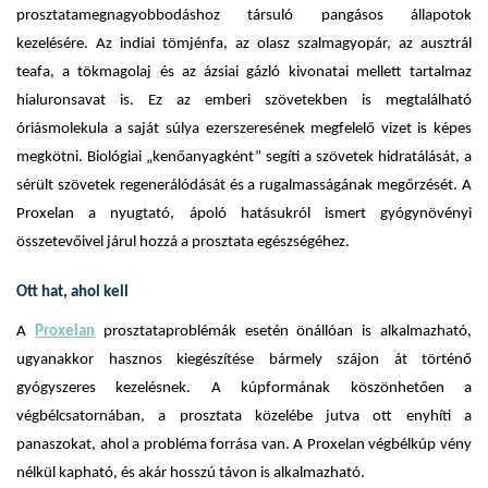
prosztatamegnagyobbodáshoz társuló pangásos állapotok
kezelésére. Az indiai tömjénfa, az olasz szalmagyopár, az ausztrál
teafa, a tökmagolaj és az ázsiai gázló kivonatai mellett tartalmaz
hialuronsavat is. Ez az emberi szövetekben is megtalálható
óriásmolekula a saját súlya ezerszeresének megfelelő vizet is képes
megkötni. Biológiai „kenőanyagként” segíti a szövetek hidratálását, a
sérült szövetek regenerálódását és a rugalmasságának megőrzését. A
Proxelan a nyugtató, ápoló hatásukról ismert gyógynövényi
összetevőivel járul hozzá a prosztata egészségéhez.
Ott hat, ahol kell
A
Proxelan
prosztataproblémák esetén önállóan is alkalmazható,
ugyanakkor hasznos kiegészítése bármely szájon át történő
gyógyszeres kezelésnek. A kúpformának köszönhetően a
végbélcsatornában, a prosztata közelébe jutva ott enyhíti a
panaszokat, ahol a probléma forrása van. A Proxelan végbélkúp vény
nélkül kapható, és akár hosszú távon is alkalmazható.