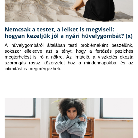
Nemcsak a testet, a lelket is megviseli:
hogyan kezeljük jól a nyári hüvelygombát? (x)
A hüvelygombáról általában testi problémaként beszélünk, 
sokszor elfeledve azt a tényt, hogy a fertőzés pszichés 
megterhelést is ró a nőkre. Az irritáció, a viszketés okozta 
szorongás rossz közérzetet hoz a mindennapokba, és az 
intimitást is megmérgezheti.