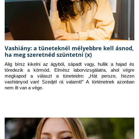
Vashiány: a tüneteknél mélyebbre kell ásnod,
ha meg szeretnéd szüntetni (x)
Alig bírsz kikelni az ágyból, sápadt vagy, hullik a hajad és 
töredezik a körmöd. Elmész laborvizsgálatra, ahol végre 
megkapod a választ a tüneteidre: „Hát persze, hiszen 
vashiányod van! Szedjél rá valamit!” A történetnek azonban 
nem itt van a vége.