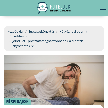
hirdetés
LELKI EGÉSZSÉG
Bejelentkezés
EGÉSZSÉGKÖNYVTÁR
Kezdőoldal
Egészségkönyvtár
Hétköznapi bajaink
Férfibajok
BETEGSÉGKALAUZ
Jóindulatú prosztatamegnagyobbodás: a tünetek
enyhíthetők (x)
ÜGYELETKERESŐ
ORVOS VÁLASZOL
ORVOSKERESŐ
FÉRFIBAJOK