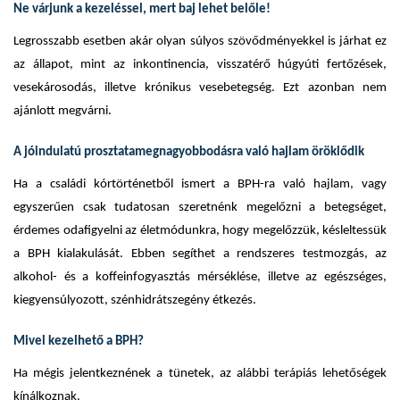
Ne várjunk a kezeléssel, mert baj lehet belőle!
Legrosszabb esetben akár olyan súlyos szövődményekkel is járhat ez
az állapot, mint az inkontinencia, visszatérő húgyúti fertőzések,
vesekárosodás, illetve krónikus vesebetegség. Ezt azonban nem
ajánlott megvárni.
A jóindulatú prosztatamegnagyobbodásra való hajlam öröklődik
Ha a családi kórtörténetből ismert a BPH-ra való hajlam, vagy
egyszerűen csak tudatosan szeretnénk megelőzni a betegséget,
érdemes odafigyelni az életmódunkra, hogy megelőzzük, késleltessük
a BPH kialakulását. Ebben segíthet a rendszeres testmozgás, az
alkohol- és a koffeinfogyasztás mérséklése, illetve az egészséges,
kiegyensúlyozott, szénhidrátszegény étkezés.
Mivel kezelhető a BPH?
Ha mégis jelentkeznének a tünetek, az alábbi terápiás lehetőségek
kínálkoznak.