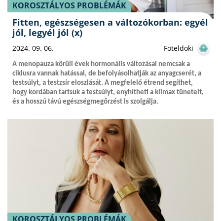
KOROSZTÁLYOS PROBLÉMÁK
Fitten, egészségesen a változókorban: egyél
jól, legyél jól (x)
2024. 09. 06.
Foteldoki
A menopauza körüli évek hormonális változásai nemcsak a
ciklusra vannak hatással, de befolyásolhatják az anyagcserét, a
testsúlyt, a testzsír eloszlását. A megfelelő étrend segíthet,
hogy kordában tartsuk a testsúlyt, enyhítheti a klimax tüneteit,
és a hosszú távú egészségmegőrzést is szolgálja.
KOROSZTÁLYOS PROBLÉMÁK