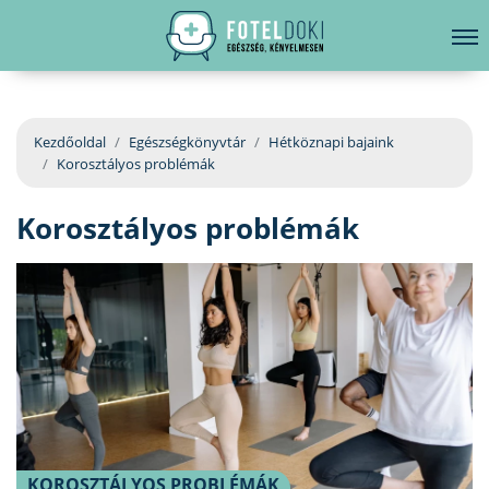
hirdetés
LELKI EGÉSZSÉG
Bejelentkezés
EGÉSZSÉGKÖNYVTÁR
Kezdőoldal
Egészségkönyvtár
Hétköznapi bajaink
Korosztályos problémák
BETEGSÉGKALAUZ
Korosztályos problémák
ÜGYELETKERESŐ
ORVOS VÁLASZOL
ORVOSKERESŐ
KOROSZTÁLYOS PROBLÉMÁK