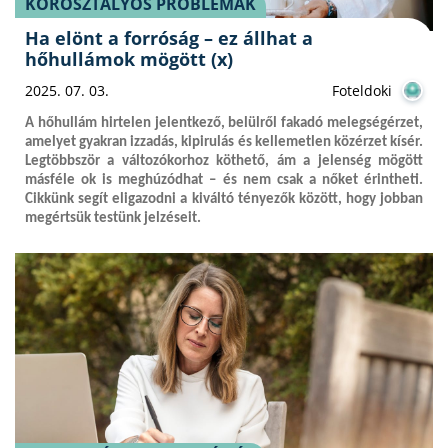
KOROSZTÁLYOS PROBLÉMÁK
Ha elönt a forróság – ez állhat a
hőhullámok mögött (x)
2025. 07. 03.
Foteldoki
A hőhullám hirtelen jelentkező, belülről fakadó melegségérzet,
amelyet gyakran izzadás, kipirulás és kellemetlen közérzet kísér.
Legtöbbször a változókorhoz köthető, ám a jelenség mögött
másféle ok is meghúzódhat – és nem csak a nőket érintheti.
Cikkünk segít eligazodni a kiváltó tényezők között, hogy jobban
megértsük testünk jelzéseit.