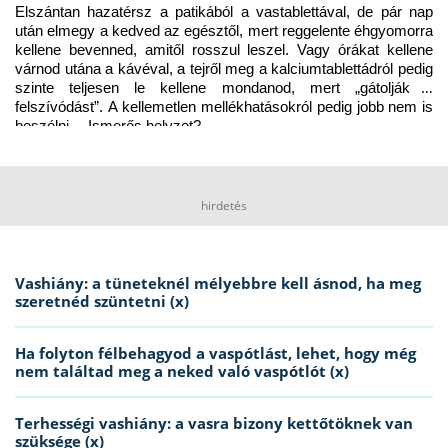
Elszántan hazatérsz a patikából a vastablettával, de pár nap 
után elmegy a kedved az egésztől, mert reggelente éhgyomorra 
kellene bevenned, amitől rosszul leszel. Vagy órákat kellene 
várnod utána a kávéval, a tejről meg a kalciumtablettádról pedig 
szinte teljesen le kellene mondanod, mert „gátolják a 
felszívódást”. A kellemetlen mellékhatásokról pedig jobb nem is 
beszélni… Ismerős helyzet?
hirdetés
Vashiány: a tüneteknél mélyebbre kell ásnod, ha meg
szeretnéd szüntetni (x)
Ha folyton félbehagyod a vaspótlást, lehet, hogy még
nem találtad meg a neked való vaspótlót (x)
Terhességi vashiány: a vasra bizony kettőtöknek van
szüksége (x)