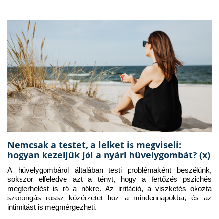
Nemcsak a testet, a lelket is megviseli:
hogyan kezeljük jól a nyári hüvelygombát? (x)
A hüvelygombáról általában testi problémaként beszélünk, 
sokszor elfeledve azt a tényt, hogy a fertőzés pszichés 
megterhelést is ró a nőkre. Az irritáció, a viszketés okozta 
szorongás rossz közérzetet hoz a mindennapokba, és az 
intimitást is megmérgezheti.