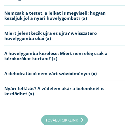
Nemcsak a testet, a lelket is megviseli: hogyan
kezeljük jól a nyári hüvelygombát? (x)
Miért jelentkezik újra és újra? A visszatérő
hüvelygomba okai (x)
A hüvelygomba kezelése: Miért nem elég csak a
kórokozókat kiirtani? (x)
A dehidratáció nem várt szövődményei (x)
Nyári felfázás? A védelem akár a beleinknél is
kezdődhet (x)
TOVÁBBI CIKKEINK