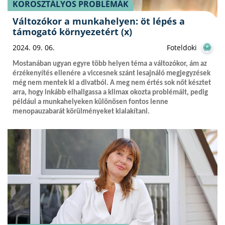
KOROSZTÁLYOS PROBLÉMÁK
Változókor a munkahelyen: öt lépés a
támogató környezetért (x)
2024. 09. 06.
Foteldoki
Mostanában ugyan egyre több helyen téma a változókor, ám az
érzékenyítés ellenére a viccesnek szánt lesajnáló megjegyzések
még nem mentek ki a divatból. A meg nem értés sok nőt késztet
arra, hogy inkább elhallgassa a klimax okozta problémáit, pedig
például a munkahelyeken különösen fontos lenne
menopauzabarát körülményeket kialakítani.