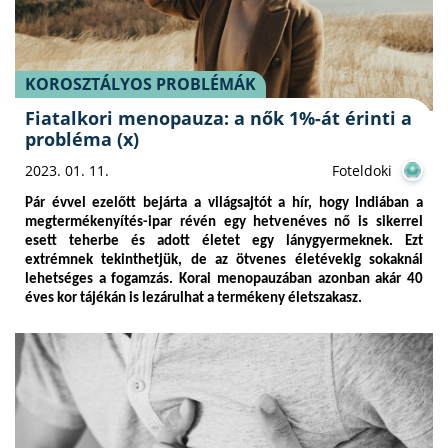
KOROSZTÁLYOS PROBLÉMÁK
Fiatalkori menopauza: a nők 1%-át érinti a
probléma (x)
2023. 01. 11.
Foteldoki
Pár évvel ezelőtt bejárta a világsajtót a hír, hogy Indiában a
megtermékenyítés-ipar révén egy hetvenéves nő is sikerrel
esett teherbe és adott életet egy lánygyermeknek. Ezt
extrémnek tekinthetjük, de az ötvenes életévekig sokaknál
lehetséges a fogamzás. Korai menopauzában azonban akár 40
éves kor tájékán is lezárulhat a termékeny életszakasz.