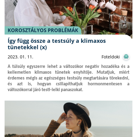
KOROSZTÁLYOS PROBLÉMÁK
Így függ össze a testsúly a klimaxos
tünetekkel (x)
2023. 01. 11.
Foteldoki
A túlsúly egyszerre lehet a változókor negatív hozadéka és a
kellemetlen klimaxos tünetek enyhítője. Mutatjuk, miért
érdemes mégis az egészséges testsúly megtartására törekedni,
és azt is, hogyan csillapíthatjuk hormonmentesen a
változókorral járó testi-lelki panaszokat.