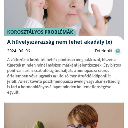
KOROSZTÁLYOS PROBLÉMÁK
A hüvelyszárazság nem lehet akadály (x)
2024. 06. 06.
Foteldoki
A változókor kezdetét nehéz pontosan meghatározni, hiszen a
tünetek minden nőnél máskor, másként jelentkeznek. Egy biztos
pont van, azt is csak utólag tudhatjuk: a menopauza szoros
értelemben véve ugyanis az utolsó menstruáció időpontját
jelöli. Az ezt követő posztmenopauza évekig vagy akár évtizedig
is tart a hormonhiányos állapot minden kellemetlenségével
együtt.