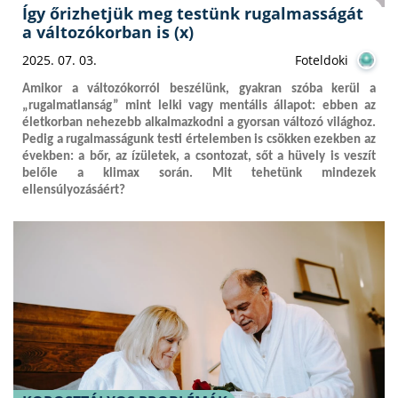
Így őrizhetjük meg testünk rugalmasságát
a változókorban is (x)
2025. 07. 03.
Foteldoki
Amikor a változókorról beszélünk, gyakran szóba kerül a
„rugalmatlanság” mint lelki vagy mentális állapot: ebben az
életkorban nehezebb alkalmazkodni a gyorsan változó világhoz.
Pedig a rugalmasságunk testi értelemben is csökken ezekben az
években: a bőr, az ízületek, a csontozat, sőt a hüvely is veszít
belőle a klimax során. Mit tehetünk mindezek
ellensúlyozásáért?