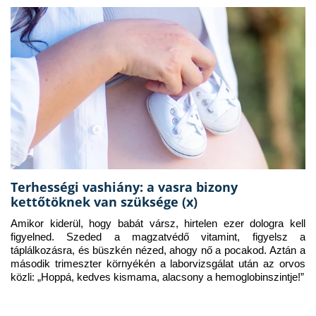
Terhességi vashiány: a vasra bizony
kettőtöknek van szüksége (x)
Amikor kiderül, hogy babát vársz, hirtelen ezer dologra kell 
figyelned. Szeded a magzatvédő vitamint, figyelsz a 
táplálkozásra, és büszkén nézed, ahogy nő a pocakod. Aztán a 
második trimeszter környékén a laborvizsgálat után az orvos 
közli: „Hoppá, kedves kismama, alacsony a hemoglobinszintje!”