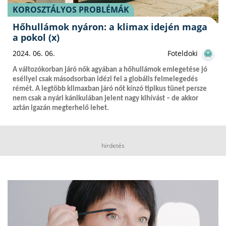
KOROSZTÁLYOS PROBLÉMÁK
Hőhullámok nyáron: a klimax idején maga
a pokol (x)
2024. 06. 06.
Foteldoki
A változókorban járó nők agyában a hőhullámok emlegetése jó
eséllyel csak másodsorban idézi fel a globális felmelegedés
rémét. A legtöbb klimaxban járó nőt kínzó tipikus tünet persze
nem csak a nyári kánikulában jelent nagy kihívást – de akkor
aztán igazán megterhelő lehet.
hirdetés