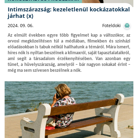
Intimszárazság: kezeletlenül kockázatokkal
járhat (x)
2024. 09. 06.
Foteldoki
Az elmúlt években egyre több figyelmet kap a változókor, az
orvosi megközelítésen túl a médiában, filmekben és színházi
előadásokban is tabuk nélkül hallhatunk a témáról. Mára ismert,
híres nők is nyíltan beszélnek a klimaxról, saját tapasztalataikról,
ami segít a társadalom érzékenyítésében. Van azonban egy
tünet, a hüvelyszárazság, amelyről – bár nagyon sokakat érint –
még ma sem szívesen beszélnek a nők.