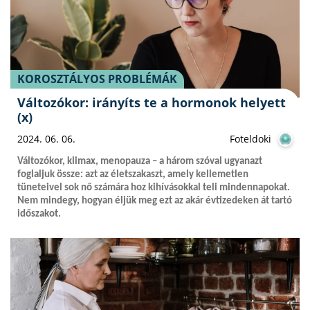
KOROSZTÁLYOS PROBLÉMÁK
Változókor: irányíts te a hormonok helyett
(x)
2024. 06. 06.
Foteldoki
Változókor, klimax, menopauza – a három szóval ugyanazt
foglaljuk össze: azt az életszakaszt, amely kellemetlen
tüneteivel sok nő számára hoz kihívásokkal teli mindennapokat.
Nem mindegy, hogyan éljük meg ezt az akár évtizedeken át tartó
időszakot.