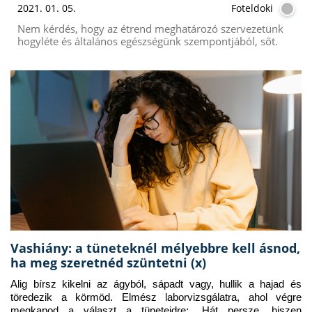
2021. 01. 05.
Foteldoki
Nem kérdés, hogy az étrend meghatározó szervezetünk
hogyléte és általános egészségünk szempontjából, sőt.
Vashiány: a tüneteknél mélyebbre kell ásnod,
ha meg szeretnéd szüntetni (x)
Alig bírsz kikelni az ágyból, sápadt vagy, hullik a hajad és 
töredezik a körmöd. Elmész laborvizsgálatra, ahol végre 
megkapod a választ a tüneteidre: „Hát persze, hiszen 