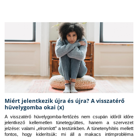
Miért jelentkezik újra és újra? A visszatérő
hüvelygomba okai (x)
A visszatérő hüvelygomba-fertőzés nem csupán időről időre 
jelentkező kellemetlen tünetegyüttes, hanem a szervezet 
jelzése: valami „elromlott” a testünkben. A tünetenyhítés mellett 
fontos, hogy kiderítsük: mi áll a makacs intimprobléma 