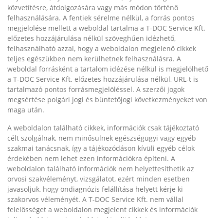
közvetítésre, átdolgozására vagy más módon történő
felhasználására. A fentiek sérelme nélkül, a forrás pontos
megjelölése mellett a weboldal tartalma a T-DOC Service Kft.
előzetes hozzájárulása nélkül szöveghűen idézhető,
felhasználható azzal, hogy a weboldalon megjelenő cikkek
teljes egészükben nem kerülhetnek felhasználásra. A
weboldal forrásként a tartalom idézése nélkül is megjelölhető
a T-DOC Service Kft. előzetes hozzájárulása nélkül, URL-t is
tartalmazó pontos forrásmegjelöléssel. A szerzői jogok
megsértése polgári jogi és büntetőjogi következményeket von
maga után.
A weboldalon található cikkek, információk csak tájékoztató
célt szolgálnak, nem minősülnek egészségügyi vagy egyéb
szakmai tanácsnak, így a tájékozódáson kívüli egyéb célok
érdekében nem lehet ezen információkra építeni. A
weboldalon található információk nem helyettesíthetik az
orvosi szakvéleményt, vizsgálatot, ezért minden esetben
javasoljuk, hogy öndiagnózis felállítása helyett kérje ki
szakorvos véleményét. A T-DOC Service Kft. nem vállal
felelősséget a weboldalon megjelent cikkek és információk