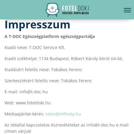
Kezdőoldal
Impresszum
Impresszum
LELKI EGÉSZSÉG
Bejelentkezés
A T-DOC Egészségplatform egészségportálja
EGÉSZSÉGKÖNYVTÁR
Kiadó neve: T-DOC Service Kft.
BETEGSÉGKALAUZ
Kiadó székhelye: 1134 Budapest, Róbert Károly körút 64-66.
ÜGYELETKERESŐ
Kiadásért felelős neve: Tobákos Ferenc
ORVOS VÁLASZOL
Szerkesztésért felelős neve: Tobákos Ferenc
ORVOSKERESŐ
E-mail: info@t-doc.hu
Web: www.foteldoki.hu
Médiaajánlat-kérés:
sales@infinety.hu
Az oldallal kapcsolatos észrevételeket az info@t-doc.hu e-mail
címen várjuk!