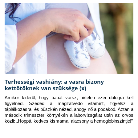
Terhességi vashiány: a vasra bizony
kettőtöknek van szüksége (x)
Amikor kiderül, hogy babát vársz, hirtelen ezer dologra kell 
figyelned. Szeded a magzatvédő vitamint, figyelsz a 
táplálkozásra, és büszkén nézed, ahogy nő a pocakod. Aztán a 
második trimeszter környékén a laborvizsgálat után az orvos 
közli: „Hoppá, kedves kismama, alacsony a hemoglobinszintje!”