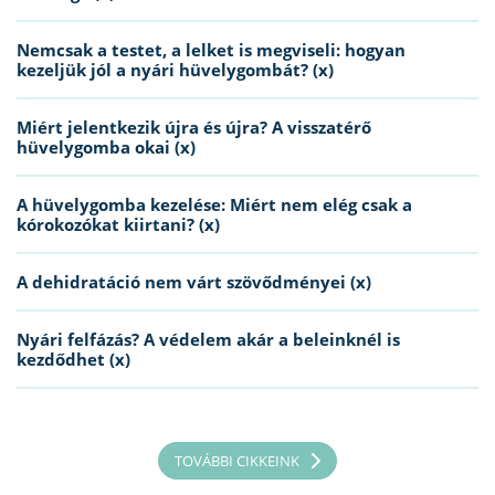
Nemcsak a testet, a lelket is megviseli: hogyan
kezeljük jól a nyári hüvelygombát? (x)
Miért jelentkezik újra és újra? A visszatérő
hüvelygomba okai (x)
A hüvelygomba kezelése: Miért nem elég csak a
kórokozókat kiirtani? (x)
A dehidratáció nem várt szövődményei (x)
Nyári felfázás? A védelem akár a beleinknél is
kezdődhet (x)
TOVÁBBI CIKKEINK