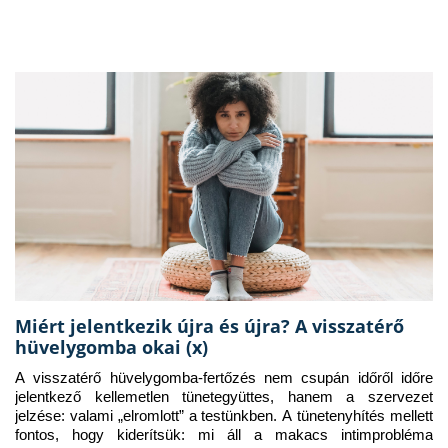
Miért jelentkezik újra és újra? A visszatérő
hüvelygomba okai (x)
A visszatérő hüvelygomba-fertőzés nem csupán időről időre 
jelentkező kellemetlen tünetegyüttes, hanem a szervezet 
jelzése: valami „elromlott” a testünkben. A tünetenyhítés mellett 
fontos, hogy kiderítsük: mi áll a makacs intimprobléma 