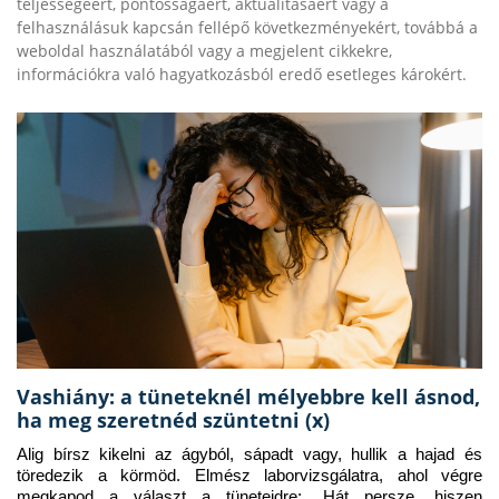
teljességéért, pontosságáért, aktualitásáért vagy a
felhasználásuk kapcsán fellépő következményekért, továbbá a
weboldal használatából vagy a megjelent cikkekre,
információkra való hagyatkozásból eredő esetleges károkért.
Vashiány: a tüneteknél mélyebbre kell ásnod,
ha meg szeretnéd szüntetni (x)
Alig bírsz kikelni az ágyból, sápadt vagy, hullik a hajad és 
töredezik a körmöd. Elmész laborvizsgálatra, ahol végre 
megkapod a választ a tüneteidre: „Hát persze, hiszen 