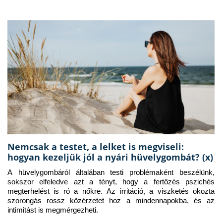
Nemcsak a testet, a lelket is megviseli:
hogyan kezeljük jól a nyári hüvelygombát? (x)
A hüvelygombáról általában testi problémaként beszélünk, 
sokszor elfeledve azt a tényt, hogy a fertőzés pszichés 
megterhelést is ró a nőkre. Az irritáció, a viszketés okozta 
szorongás rossz közérzetet hoz a mindennapokba, és az 
intimitást is megmérgezheti.