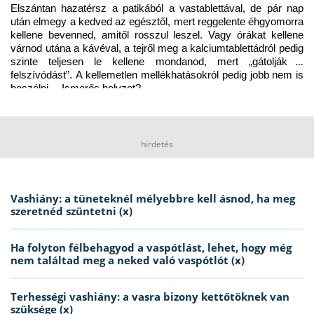
Elszántan hazatérsz a patikából a vastablettával, de pár nap 
után elmegy a kedved az egésztől, mert reggelente éhgyomorra 
kellene bevenned, amitől rosszul leszel. Vagy órákat kellene 
várnod utána a kávéval, a tejről meg a kalciumtablettádról pedig 
szinte teljesen le kellene mondanod, mert „gátolják a 
felszívódást”. A kellemetlen mellékhatásokról pedig jobb nem is 
beszélni… Ismerős helyzet?
hirdetés
Vashiány: a tüneteknél mélyebbre kell ásnod, ha meg
szeretnéd szüntetni (x)
Ha folyton félbehagyod a vaspótlást, lehet, hogy még
nem találtad meg a neked való vaspótlót (x)
Terhességi vashiány: a vasra bizony kettőtöknek van
szüksége (x)