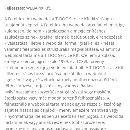
Fejlesztés:
WEBAPIX Kft.
A Foteldoki.hu weboldal a T-DOC Service Kft. kizárólagos
tulajdonát képezi. A Foteldoki.hu weboldal arculati elemei, így
különösen, de nem kizárólagosan a megjelenítéshez
szükséges színek, grafikai elemek, betűtípusok, elrendezések
kiválasztása, illetve a weboldal formai, grafikai és kinézeti,
valamint felépítési és strukturális megvalósítása, valamint a
weboldal tartalma a T-DOC Service Kft. szellemi alkotása,
amely a szerzői jogról szóló 1999. évi LXXVI. törvény
értelmében szerzői jogi védelem alatt áll. A T-DOC Service Kft.
előzetes írásos hozzájárulása nélkül tilos a weboldal
egészének vagy részeinek bármely adathordozóra történő
többszörözése, terjesztése, nyilvános előadása,
nyilvánossághoz közvetítése sugárzással vagy másként,
átdolgozása vagy más módon történő felhasználása. A
felhasználó a weboldal tartalmának egyes részeit - kizárólag
saját felhasználás céljából - merevlemezére mentheti vagy
kinyomtathatja, de ebben az esetben sem jogosult a weboldal
tartalmának vagy annak részeinek többszörözésére,
terjesztésére, nyilvános előadására, nyilvánossághoz