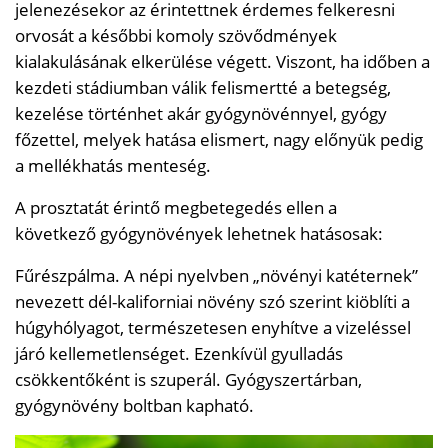
jelenezésekor az érintettnek érdemes felkeresni
orvosát a későbbi komoly szövődmények
kialakulásának elkerülése végett. Viszont, ha időben a
kezdeti stádiumban válik felismertté a betegség,
kezelése történhet akár gyógynövénnyel, gyógy
főzettel, melyek hatása elismert, nagy előnyük pedig
a mellékhatás menteség.
A prosztatát érintő megbetegedés ellen a
következő gyógynövények lehetnek hatásosak:
Fűrészpálma. A népi nyelvben „növényi katéternek”
nevezett dél-kaliforniai növény szó szerint kiöblíti a
húgyhólyagot, természetesen enyhítve a vizeléssel
járó kellemetlenséget. Ezenkívül gyulladás
csökkentőként is szuperál. Gyógyszertárban,
gyógynövény boltban kapható.