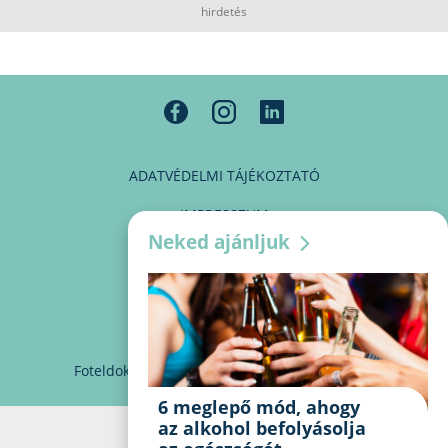
hirdetés
ADATVÉDELMI TÁJÉKOZTATÓ
IMPRESSZUM
Neked ajánljuk
MÉDIAAJÁNLAT
PARTNEREINK
KAPCSOLAT
Foteldoki
info@foteldoki.hu
Süti beállítások
6 meglepő mód, ahogy
az alkohol befolyásolja