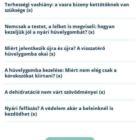
Terhességi vashiány: a vasra bizony kettőtöknek van
szüksége (x)
Nemcsak a testet, a lelket is megviseli: hogyan
kezeljük jól a nyári hüvelygombát? (x)
Miért jelentkezik újra és újra? A visszatérő
hüvelygomba okai (x)
A hüvelygomba kezelése: Miért nem elég csak a
kórokozókat kiirtani? (x)
A dehidratáció nem várt szövődményei (x)
Nyári felfázás? A védelem akár a beleinknél is
kezdődhet (x)