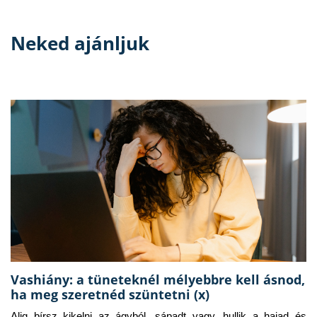
Neked ajánljuk
Vashiány: a tüneteknél mélyebbre kell ásnod,
ha meg szeretnéd szüntetni (x)
Alig bírsz kikelni az ágyból, sápadt vagy, hullik a hajad és 