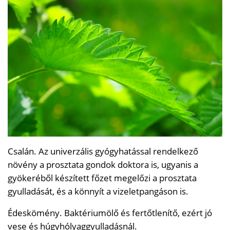
Csalán. Az univerzális gyógyhatással rendelkező
növény a prosztata gondok doktora is, ugyanis a
gyökeréből készített főzet megelőzi a prosztata
gyulladását, és a könnyít a vizeletpangáson is.
Édeskömény. Baktériumölő és fertőtlenítő, ezért jó
vese és húgyhólyaggyulladásnál.