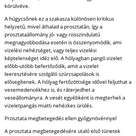
körülvéve.
A húgycsőnek ez a szakasza különösen kritikus
helyzetű, mivel áthalad a prosztatán, így a
prosztataállomány jó- vagy rosszindulatú
megnagyobbodása esetén is összenyomódik, ami
vizelési nehézséget, vagy teljes vizelési
képtelenséget idéz elő. A hólyagban pangó vizelet
előbb-utóbb befertőződik, amit a vizelet
leeresztésére szolgáló szúrcsapolások is
elősegítenek. A hólyag fertőzöttsége idővel feljuthat a
vesemedencékhez is, és ráterjedhet a
veseállományra. A vesét egyébként is megterheli a
vizeletpangás miatti nehézkes ürülés.
Prosztata megbetegedés ellen gyógynövénnyel
A prosztata megbetegedésére utaló első tünetek