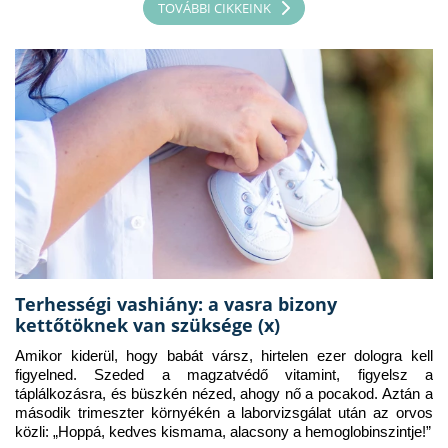
TOVÁBBI CIKKEINK
Terhességi vashiány: a vasra bizony
kettőtöknek van szüksége (x)
Amikor kiderül, hogy babát vársz, hirtelen ezer dologra kell 
figyelned. Szeded a magzatvédő vitamint, figyelsz a 
táplálkozásra, és büszkén nézed, ahogy nő a pocakod. Aztán a 
második trimeszter környékén a laborvizsgálat után az orvos 
közli: „Hoppá, kedves kismama, alacsony a hemoglobinszintje!”