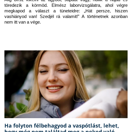
töredezik a körmöd. Elmész laborvizsgálatra, ahol végre 
megkapod a választ a tüneteidre: „Hát persze, hiszen 
vashiányod van! Szedjél rá valamit!” A történetnek azonban 
nem itt van a vége.
Ha folyton félbehagyod a vaspótlást, lehet,
hogy még nem találtad meg a neked való