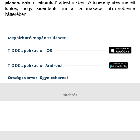
jelzése: valami „elromlott” a testünkben. A tünetenyhítés mellett 
fontos, hogy kiderítsük: mi áll a makacs intimprobléma 
hátterében.
Megbízható magán szülészet
T-DOC applikáció - iOS
T-DOC applikáció - Android
Országos orvosi ügyeletkereső
hirdetés