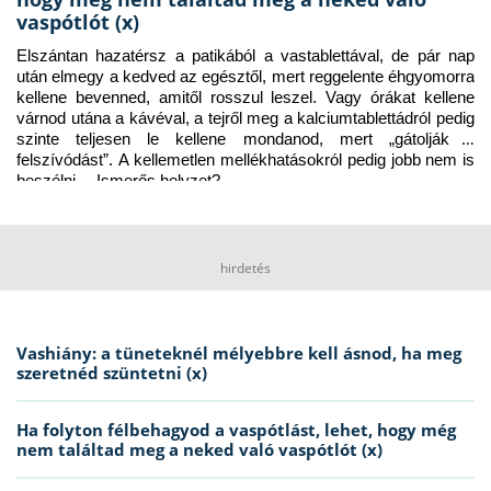
vaspótlót (x)
Elszántan hazatérsz a patikából a vastablettával, de pár nap 
után elmegy a kedved az egésztől, mert reggelente éhgyomorra 
kellene bevenned, amitől rosszul leszel. Vagy órákat kellene 
várnod utána a kávéval, a tejről meg a kalciumtablettádról pedig 
szinte teljesen le kellene mondanod, mert „gátolják a 
felszívódást”. A kellemetlen mellékhatásokról pedig jobb nem is 
beszélni… Ismerős helyzet?
hirdetés
Vashiány: a tüneteknél mélyebbre kell ásnod, ha meg
szeretnéd szüntetni (x)
Ha folyton félbehagyod a vaspótlást, lehet, hogy még
nem találtad meg a neked való vaspótlót (x)