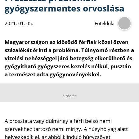
gyógyszermentes orvoslása
2021. 01. 05.
Foteldoki
Magyarországon az idősödő férfiak közel ötven
százalékát érinti a probléma. Túlnyomó részben a
vizelési nehézséggel járó betegség elkerülhető és
gyógyítható gyógyszeres kezelés nélkül, pusztán
a természet adta gyógynövényekkel.
hirdetés
A prosztata vagy dülmirigy a férfi belső nemi
szervekhez tartozó nemi mirigy. A húgyhólyag alatt
helyezkedik el, az abból kiinduló húgycsövet