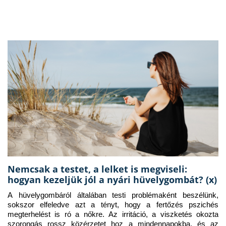
Nemcsak a testet, a lelket is megviseli:
hogyan kezeljük jól a nyári hüvelygombát? (x)
A hüvelygombáról általában testi problémaként beszélünk, 
sokszor elfeledve azt a tényt, hogy a fertőzés pszichés 
megterhelést is ró a nőkre. Az irritáció, a viszketés okozta 
szorongás rossz közérzetet hoz a mindennapokba, és az 