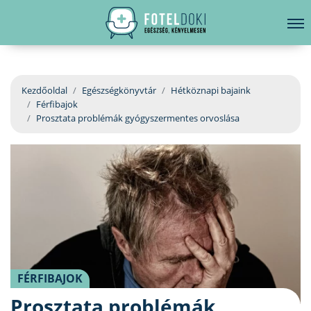
hirdetés
LELKI EGÉSZSÉG
Bejelentkezés
EGÉSZSÉGKÖNYVTÁR
Kezdőoldal
Egészségkönyvtár
Hétköznapi bajaink
Férfibajok
BETEGSÉGKALAUZ
Prosztata problémák gyógyszermentes orvoslása
ÜGYELETKERESŐ
ORVOS VÁLASZOL
ORVOSKERESŐ
FÉRFIBAJOK
Prosztata problémák