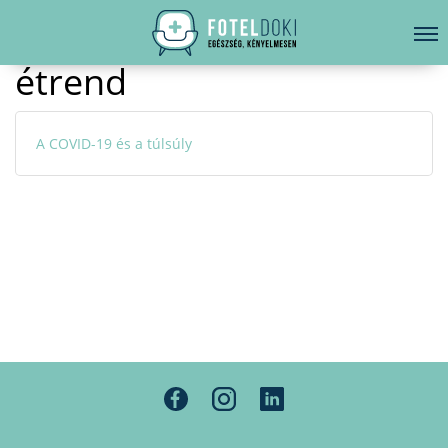
Kezdőoldal
Hírek
étrend
étrend
LELKI EGÉSZSÉG
Bejelentkezés
EGÉSZSÉGKÖNYVTÁR
A COVID-19 és a túlsúly
BETEGSÉGKALAUZ
ÜGYELETKERESŐ
ORVOS VÁLASZOL
ORVOSKERESŐ