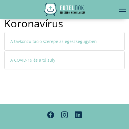
Kezdőoldal
Hírek
Koronavírus
Koronavírus
LELKI EGÉSZSÉG
Bejelentkezés
EGÉSZSÉGKÖNYVTÁR
A távkonzultáció szerepe az egészségügyben
BETEGSÉGKALAUZ
ÜGYELETKERESŐ
A COVID-19 és a túlsúly
ORVOS VÁLASZOL
ORVOSKERESŐ