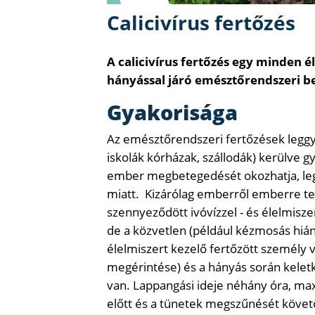
Calicivírus fertőzés
A calicivírus fertőzés egy minden 
hányással járó emésztőrendszeri b
Gyakorisága
Az emésztőrendszeri fertőzések leggy
iskolák kórházak, szállodák) kerülve gy
ember megbetegedését okozhatja, leg
miatt. Kizárólag emberről emberre ter
szennyeződött ivóvízzel - és élelmisze
de a közvetlen (például kézmosás hián
élelmiszert kezelő fertőzött személy 
megérintése) és a hányás során keletk
van. Lappangási ideje néhány óra, m
előtt és a tünetek megszűnését köve