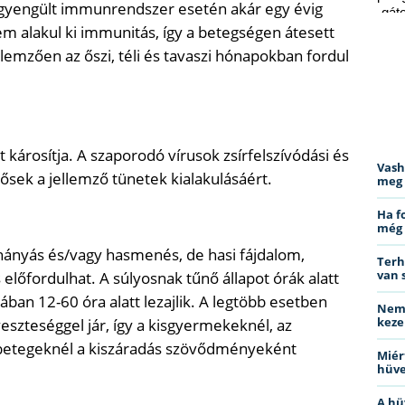
egyengült immunrendszer esetén akár egy évig
„gá
m alakul ki immunitás, így a betegségen átesett
mell
Isme
lemzően az őszi, téli és tavaszi hónapokban fordul
 károsítja. A szaporodó vírusok zsírfelszívódási és
Vash
lősek a jellemző tünetek kialakulásáért.
meg 
Ha f
még 
 hányás és/vagy hasmenés, de hasi fájdalom,
Terh
van 
előfordulhat. A súlyosnak tűnő állapot órák alatt
lában 12-60 óra alatt lezajlik. A legtöbb esetben
Nemc
keze
eszteséggel jár, így a kisgyermekeknél, az
 betegeknél a kiszáradás szövődményeként
Miér
hüve
A hü