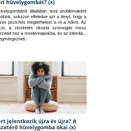
ri hüvelygombát? (x)
velygombáról általában testi problémaként 
élünk, sokszor elfeledve azt a tényt, hogy a 
őzés pszichés megterhelést is ró a nőkre. Az 
táció, a viszketés okozta szorongás rossz 
rzetet hoz a mindennapokba, és az intimitást 
egmérgezheti.
rt jelentkezik újra és újra? A
szatérő hüvelygomba okai (x)