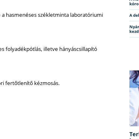
kóro
de a hasmenéses székletminta laboratóriumi
A de
Nyár
kezd
s folyadékpótlás, illetve hányáscsillapító
ri fertőtlenítő kézmosás.
Ter