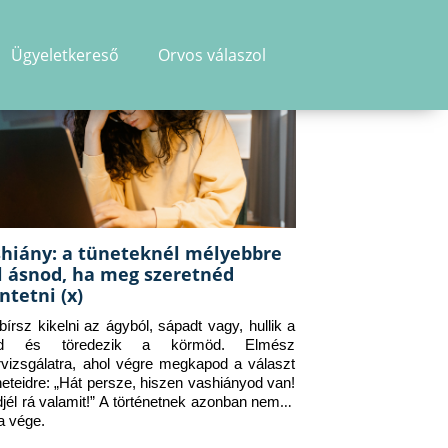
Ügyeletkereső
Orvos válaszol
hiány: a tüneteknél mélyebbre
l ásnod, ha meg szeretnéd
ntetni (x)
 bírsz kikelni az ágyból, sápadt vagy, hullik a 
ad és töredezik a körmöd. Elmész 
rvizsgálatra, ahol végre megkapod a választ 
neteidre: „Hát persze, hiszen vashiányod van! 
jél rá valamit!” A történetnek azonban nem itt 
a vége.