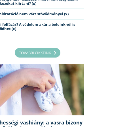
kozókat kiirtani? (x)
hidratáció nem várt szövődményei (x)
i felfázás? A védelem akár a beleinknél is
ődhet (x)
TOVÁBBI CIKKEINK
hességi vashiány: a vasra bizony