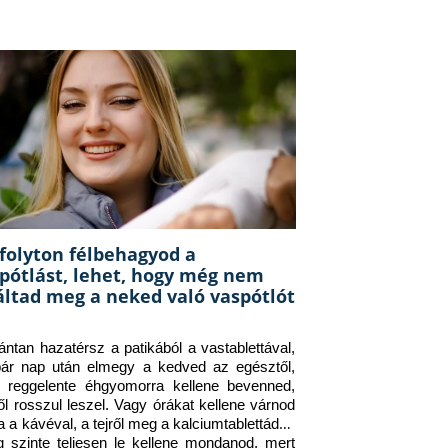
folyton félbehagyod a
pótlást, lehet, hogy még nem
áltad meg a neked való vaspótlót
ántan hazatérsz a patikából a vastablettával, 
ár nap után elmegy a kedved az egésztől, 
 reggelente éhgyomorra kellene bevenned, 
ől rosszul leszel. Vagy órákat kellene várnod 
a a kávéval, a tejről meg a kalciumtablettádról 
g szinte teljesen le kellene mondanod, mert 