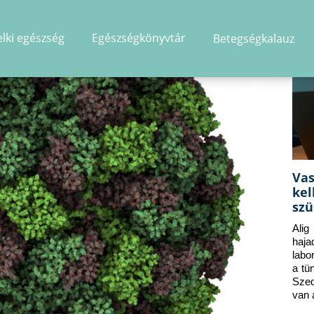
elki egészség
Egészségkönyvtár
Betegségkalauz
és
Vas
kel
szü
Alig
haj
labo
a tü
Szed
van 