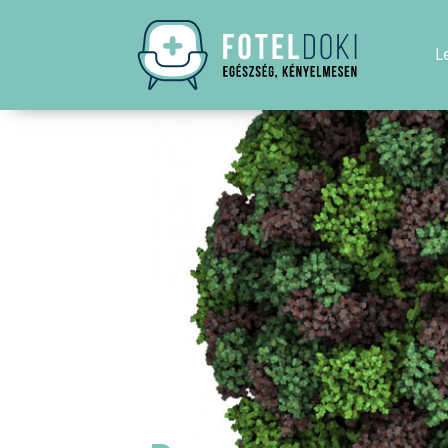
L
Kezdőoldal
Betegségek
Calicivírus fertőz