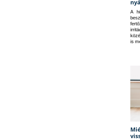
nyá
A hü
besz
fert
irri
közé
is m
Mié
vis