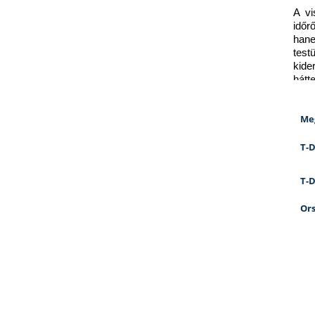
A vi
időr
hane
test
kid
hátt
Me
T-D
T-D
Ors