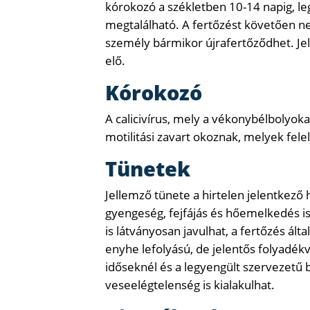
kórokozó a székletben 10-14 napig, l
megtalálható. A fertőzést követően ne
személy bármikor újrafertőződhet. Jel
elő.
Kórokozó
A calicivírus, mely a vékonybélbolyokat
motilitási zavart okoznak, melyek fele
Tünetek
Jellemző tünete a hirtelen jelentkező
gyengeség, fejfájás és hőemelkedés is 
is látványosan javulhat, a fertőzés álta
enyhe lefolyású, de jelentős folyadékv
időseknél és a legyengült szervezetű
veseelégtelenség is kialakulhat.