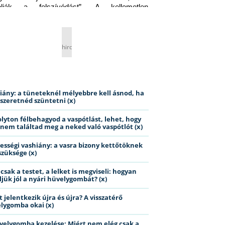
tolják a felszívódást”. A kellemetlen 
ékhatásokról pedig jobb nem is beszélni… 
rős helyzet?
hirdetés
iány: a tüneteknél mélyebbre kell ásnod, ha
szeretnéd szüntetni (x)
olyton félbehagyod a vaspótlást, lehet, hogy
nem találtad meg a neked való vaspótlót (x)
ességi vashiány: a vasra bizony kettőtöknek
szüksége (x)
sak a testet, a lelket is megviseli: hogyan
ljük jól a nyári hüvelygombát? (x)
t jelentkezik újra és újra? A visszatérő
lygomba okai (x)
velygomba kezelése: Miért nem elég csak a