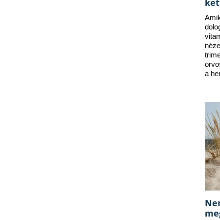
ket
Amik
dolo
vita
néze
trim
orvo
a he
Nem
meg