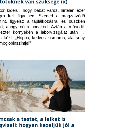
tőtöknek van szüksége (x)
or kiderül, hogy babát vársz, hirtelen ezer 
gra kell figyelned. Szeded a magzatvédő 
mint, figyelsz a táplálkozásra, és büszkén 
d, ahogy nő a pocakod. Aztán a második 
eszter környékén a laborvizsgálat után az 
s közli: „Hoppá, kedves kismama, alacsony 
moglobinszintje!”
csak a testet, a lelket is
viseli: hogyan kezeljük jól a