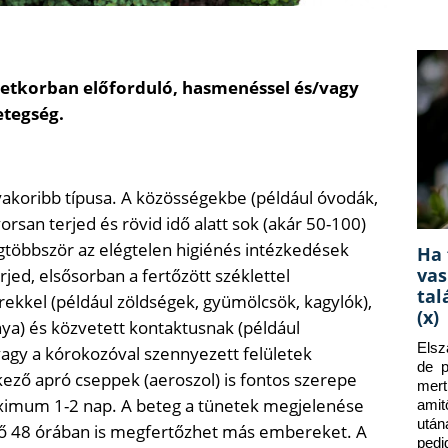
életkorban előforduló, hasmenéssel és/vagy
etegség.
akoribb típusa. A közösségekbe (például óvodák,
orsan terjed és rövid idő alatt sok (akár 50-100)
többször az elégtelen higiénés intézkedések
Ha 
vas
jed, elsősorban a fertőzött széklettel
tal
rekkel (például zöldségek, gyümölcsök, kagylók),
(x)
ya) és közvetett kontaktusnak (például
Elsz
vagy a kórokozóval szennyezett felületek
de p
ező apró cseppek (aeroszol) is fontos szerepe
mert
aximum 1-2 nap. A beteg a tünetek megjelenése
amit
után
tő 48 órában is megfertőzhet más embereket. A
pedi