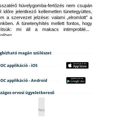
sszatérő hüvelygomba-fertőzés nem csupán 
ől időre jelentkező kellemetlen tünetegyüttes, 
m a szervezet jelzése: valami „elromlott” a 
ünkben. A tünetenyhítés mellett fontos, hogy 
erítsük: mi áll a makacs intimprobléma 
erében.
gbízható magán szülészet
OC applikáció - iOS
OC applikáció - Android
zágos orvosi ügyeletkereső
hirdetés