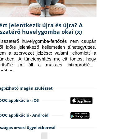
ért jelentkezik újra és újra? A
sszatérő hüvelygomba okai (x)
isszatérő hüvelygomba-fertőzés nem csupán 
ről időre jelentkező kellemetlen tünetegyüttes, 
em a szervezet jelzése: valami „elromlott” a 
tünkben. A tünetenyhítés mellett fontos, hogy 
erítsük: mi áll a makacs intimprobléma 
terében.
gbízható magán szülészet
DOC applikáció - iOS
DOC applikáció - Android
szágos orvosi ügyeletkereső