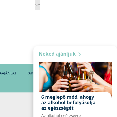
hirdetés
Neked ajánljuk
AAJÁNLAT
PARTNEREINK
KAPCSOLAT
6 meglepő mód, ahogy
az alkohol befolyásolja
az egészségét
Az alkohol egészségre