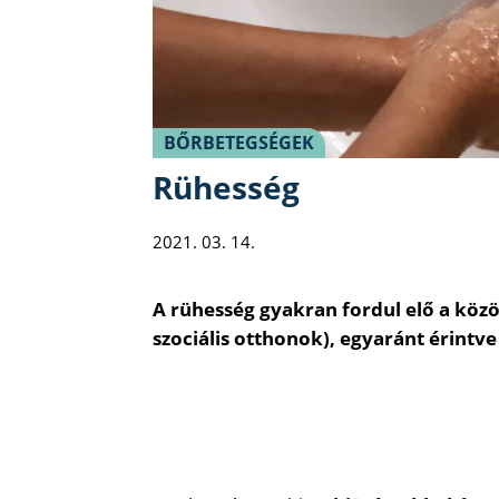
BŐRBETEGSÉGEK
Rühesség
2021. 03. 14.
A rühesség gyakran fordul elő a kö
szociális otthonok), egyaránt érintv