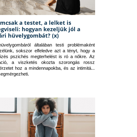
mcsak a testet, a lelket is
gviseli: hogyan kezeljük jól a
ári hüvelygombát? (x)
üvelygombáról általában testi problémaként 
zélünk, sokszor elfeledve azt a tényt, hogy a 
tőzés pszichés megterhelést is ró a nőkre. Az 
itáció, a viszketés okozta szorongás rossz 
érzetet hoz a mindennapokba, és az intimitást 
megmérgezheti.