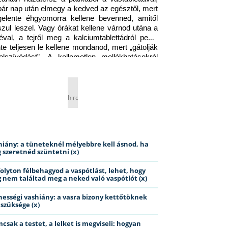
pár nap után elmegy a kedved az egésztől, mert 
gelente éhgyomorra kellene bevenned, amitől 
szul leszel. Vagy órákat kellene várnod utána a 
éval, a tejről meg a kalciumtablettádról pedig 
nte teljesen le kellene mondanod, mert „gátolják 
elszívódást”. A kellemetlen mellékhatásokról 
ig jobb nem is beszélni… Ismerős helyzet?
hirdetés
hiány: a tüneteknél mélyebbre kell ásnod, ha
 szeretnéd szüntetni (x)
folyton félbehagyod a vaspótlást, lehet, hogy
 nem találtad meg a neked való vaspótlót (x)
hességi vashiány: a vasra bizony kettőtöknek
 szüksége (x)
csak a testet, a lelket is megviseli: hogyan