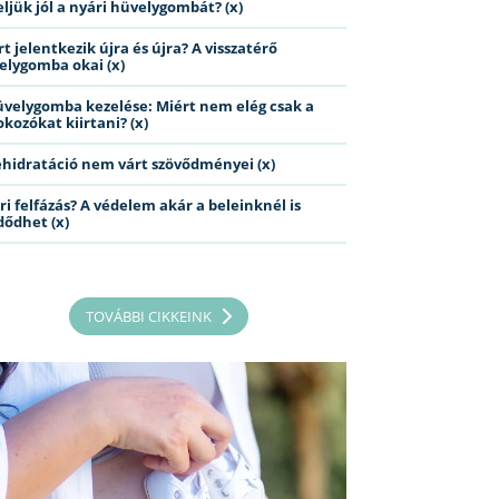
eljük jól a nyári hüvelygombát? (x)
t jelentkezik újra és újra? A visszatérő
elygomba okai (x)
üvelygomba kezelése: Miért nem elég csak a
kozókat kiirtani? (x)
ehidratáció nem várt szövődményei (x)
ri felfázás? A védelem akár a beleinknél is
dődhet (x)
TOVÁBBI CIKKEINK