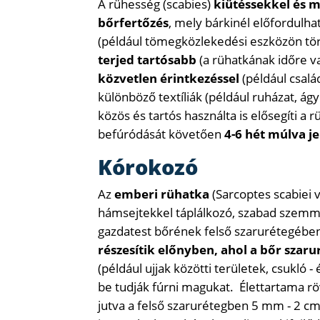
A rühesség (scabies)
kiütéssekkel és m
bőrfertőzés
, mely bárkinél előfordulha
(például tömegközlekedési eszközön tör
terjed tartósabb
(a rühatkának időre va
közvetlen érintkezéssel
(például csalá
különböző textíliák (például ruházat, á
közös és tartós használta is elősegíti a
befúródását követően
4-6 hét múlva j
Kórokozó
Az
emberi rühatka
(Sarcoptes scabiei 
hámsejtekkel táplálkozó, szabad szem
gazdatest bőrének felső szarurétegében
részesítik előnyben, ahol a bőr szar
(például ujjak közötti területek, csukló 
be tudják fúrni magukat. Élettartama rö
jutva a felső szarurétegben 5 mm - 2 cm 