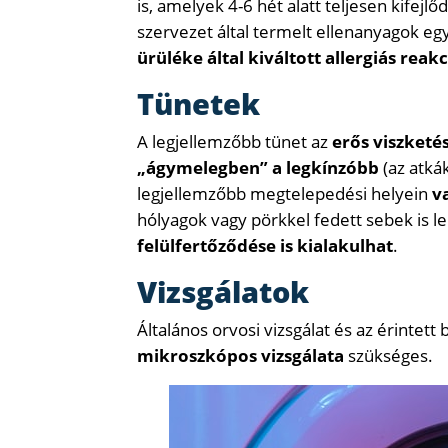
is, amelyek 4-6 hét alatt teljesen kife
szervezet által termelt ellenanyagok eg
ürüléke által kiváltott allergiás reak
Tünetek
A legjellemzőbb tünet az
erős viszketés
„ágymelegben” a legkínzóbb
(az atkák
legjellemzőbb megtelepedési helyein
v
hólyagok vagy pörkkel fedett sebek is 
felülfertőződése is kialakulhat
.
Vizsgálatok
Általános orvosi vizsgálat és az érintet
mikroszkópos vizsgálata
szükséges.