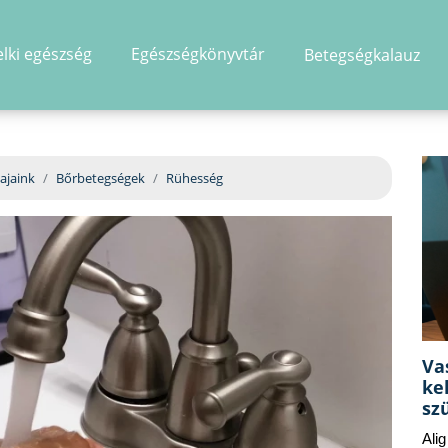
elki egészség
Egészségkönyvtár
Betegségkalauz
hirdetés
ajaink
Bőrbetegségek
Rühesség
Va
ke
sz
Ali