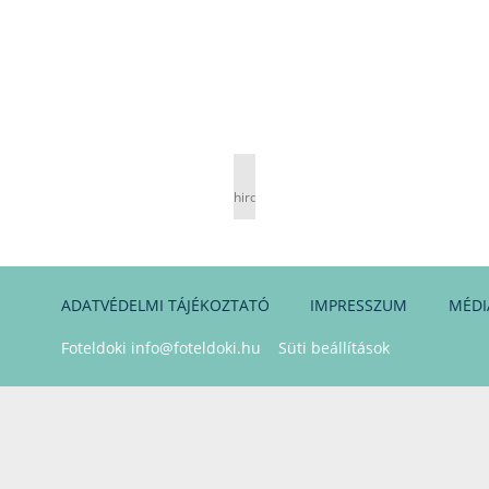
hirdetés
ADATVÉDELMI TÁJÉKOZTATÓ
IMPRESSZUM
MÉDI
Foteldoki
info@foteldoki.hu
Süti beállítások