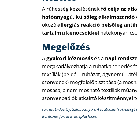
A rühesség kezelésének
fő célja az at
hatóanyagú, külsőleg alkalmazandó
okozó
allergiás reakció belsőleg anti
tartalmú kenőcsökkel
hatékonyan csö
Megelőzés
A
gyakori kézmosás
és a
napi rendsze
megakadályozhatja a rühatka terjedését. 
textíliák (például ruházat, ágynemű, ját
szőnyegek) megfelelő tisztítása (a mos
mosása, a nem mosható textíliák műanyag
szőnyegpadlók atkairtó készítménnyel tör
Forrás: Erdős Gy, Szlobodnyik J. A scabiosis (rühesség) 
Borítókép forrása: unsplash.com