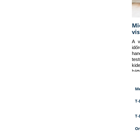
Mi
vi
A v
idő
han
tes
kid
hát
Me
T-
T-
Or