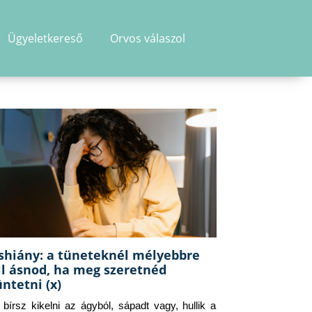
Ügyeletkereső
Orvos válaszol
shiány: a tüneteknél mélyebbre
ll ásnod, ha meg szeretnéd
üntetni (x)
g bírsz kikelni az ágyból, sápadt vagy, hullik a 