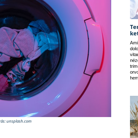
Te
ke
Ami
dol
vit
néz
tri
orv
hem
rás: unsplash.com