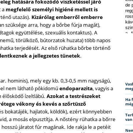
eleg hatására fokozódó viszketéssel járó
de 
t a
megfelelő személyi higiéné mellett is
reg
ténő utazás).
Kizárólag emberről emberre
ros
káv
n szüksége arra, hogy a bőrbe fúrja magát),
szi
dtagok együttélése, szexuális kontaktus). A
a f
ped
gynemű, törülköző, bútorzatok huzata) több napos
 rühatka terjedését. Az első rühatka bőrbe történő
elentkeznek a jellegzetes tünetek
.
var. hominis), mely egy kb. 0,3-0,5 mm nagy­ságú,
Vas
mel nem látható pókidomú
endoparazita
, vagyis a
meg
 élősködő ízeltlábú.
Azokat a testrésze­ket
Ha 
urétege vékony és kevés a szőrtüsző
még
- és bokatájék, hajlatok, köldök), ezért könnyebben
Ter
vid, a mosás elpusztítja. A nőstény rühatka a bőrre
van
hosszú járatot fúr magának. Ide rakja le a petéit
Nem