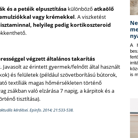
kák és a petéik elpusztítása
különböző
atkaölő
 emulziókkal vagy krémekkel
. A viszketést
Ne
hisztaminnal, helyileg pedig kortikoszteroid
me
kkenthető.
ny
A h
bes
fer
rességgel végzett általános takarítás
irr
Javasolt az érintett gyermek/felnőtt által használt
köz
ékok) és felületek (például szövetborítású bútorok,
is 
ható textíliák magas hőmérsékleten történő
 zsákban való elzárása 7 napig, a kárpitok és a
ténő tisztítása).
aktuális kérdései. Epinfo. 2014; 21:533-538.