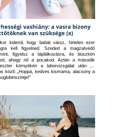
rhességi vashiány: a vasra bizony
ttőtöknek van szüksége (x)
kor kiderül, hogy babát vársz, hirtelen ezer 
ogra kell figyelned. Szeded a magzatvédő 
amint, figyelsz a táplálkozásra, és büszkén 
ed, ahogy nő a pocakod. Aztán a második 
meszter környékén a laborvizsgálat után az 
os közli: „Hoppá, kedves kismama, alacsony a 
oglobinszintje!”