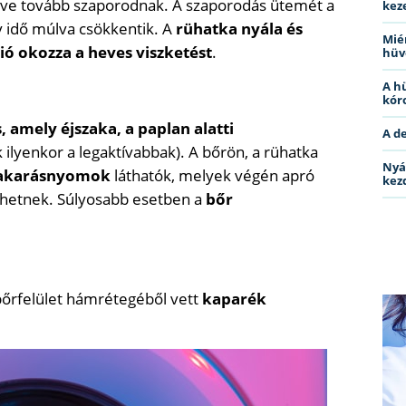
jlődve tovább szaporodnak. A szaporodás ütemét a
kez
y idő múlva csökkentik. A
rühatka nyála és
Miér
ció okozza a heves viszketést
.
hüv
A h
kóro
, amely éjszaka, a paplan alatti
A d
 ilyenkor a legaktívabbak). A bőrön, a rühatka
Nyá
akarásnyomok
láthatók, melyek végén apró
kez
lehetnek. Súlyosabb esetben a
bőr
t bőrfelület hámrétegéből vett
kaparék