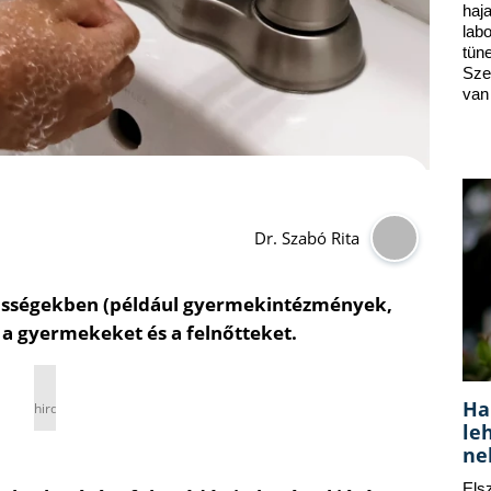
ha
lab
tün
Sze
van
Dr. Szabó Rita
zösségekben (például gyermekintézmények,
e a gyermekeket és a felnőtteket.
Ha
hirdetés
le
ne
Els