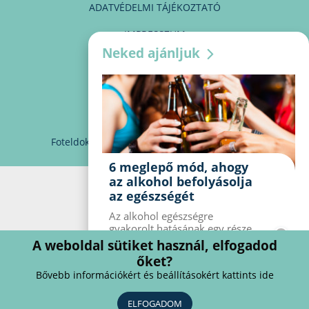
ADATVÉDELMI TÁJÉKOZTATÓ
IMPRESSZUM
Neked ajánljuk
MÉDIAAJÁNLAT
PARTNEREINK
KAPCSOLAT
Foteldoki
info@foteldoki.hu
Süti beállítások
6 meglepő mód, ahogy
az alkohol befolyásolja
az egészségét
Az alkohol egészségre
gyakorolt ​​hatásának egy része
jól ismert, mások azonban
A weboldal sütiket használ, elfogadod
meglepők lehetnek. Van hat
őket?
kevésbé ismert hatás, amelyet
Bővebb információkért és beállításokért kattints ide
az alkohol gyakorol a
szervezetre.
ELFOGADOM