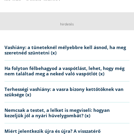
beszélni… Ismerős helyzet?
hirdetés
Vashiány: a tüneteknél mélyebbre kell ásnod, ha meg
szeretnéd szüntetni (x)
Ha folyton félbehagyod a vaspótlást, lehet, hogy még
nem találtad meg a neked való vaspótlót (x)
Terhességi vashiány: a vasra bizony kettőtöknek van
szüksége (x)
Nemcsak a testet, a lelket is megviseli: hogyan
kezeljük jól a nyári hüvelygombát? (x)
Miért jelentkezik újra és újra? A visszatérő