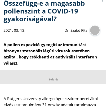
Összefügg-e a magasabb
pollenszint a COVID-19
gyakoriságával?
2021. 03. 13.
Dr. Szabó Rita
A pollen expozíció gyengíti az immunitást
bizonyos szezonális légúti vírusok esetében
azáltal, hogy csökkenti az antivirális interferon
választ.
hirdetés
A Rutgers University allergológus szakemberei által
elvégzett tanulmány 31 ország adatait tartalmazza,