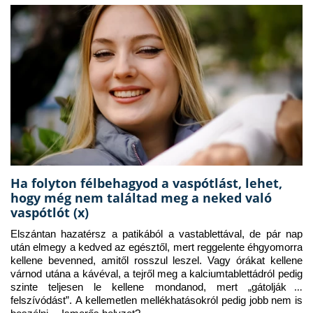
Ha folyton félbehagyod a vaspótlást, lehet,
hogy még nem találtad meg a neked való
vaspótlót (x)
Elszántan hazatérsz a patikából a vastablettával, de pár nap 
után elmegy a kedved az egésztől, mert reggelente éhgyomorra 
kellene bevenned, amitől rosszul leszel. Vagy órákat kellene 
várnod utána a kávéval, a tejről meg a kalciumtablettádról pedig 
szinte teljesen le kellene mondanod, mert „gátolják a 
felszívódást”. A kellemetlen mellékhatásokról pedig jobb nem is 