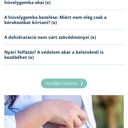
hüvelygomba okai (x)
A hüvelygomba kezelése: Miért nem elég csak a
kórokozókat kiirtani? (x)
A dehidratáció nem várt szövődményei (x)
Nyári felfázás? A védelem akár a beleinknél is
kezdődhet (x)
TOVÁBBI CIKKEINK