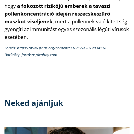
hogy
a fokozott rizikójú emberek a tavaszi
pollenkoncentráció idején részecskeszűrő
maszkot viseljenek
, mert a pollennek való kitettség
gyengíti az immunitást egyes szezonális légúti vírusok
esetében.
Forrás: https://www.pnas.org/content/118/12/e2019034118
Borítókép forrása: pixabay.com
Neked ajánljuk