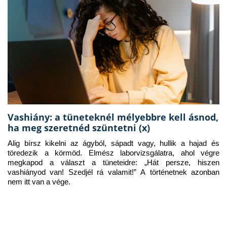
Vashiány: a tüneteknél mélyebbre kell ásnod,
ha meg szeretnéd szüntetni (x)
Alig bírsz kikelni az ágyból, sápadt vagy, hullik a hajad és 
töredezik a körmöd. Elmész laborvizsgálatra, ahol végre 
megkapod a választ a tüneteidre: „Hát persze, hiszen 
vashiányod van! Szedjél rá valamit!” A történetnek azonban 
nem itt van a vége.