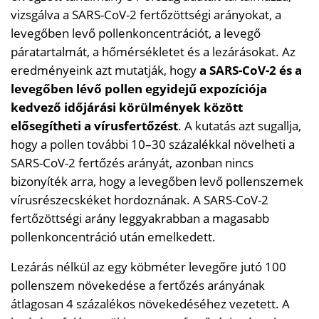
vizsgálva a SARS-CoV-2 fertőzöttségi arányokat, a
levegőben levő pollenkoncentrációt, a levegő
páratartalmát, a hőmérsékletet és a lezárásokat. Az
eredményeink azt mutatják, hogy
a SARS-CoV-2 és a
levegőben lévő pollen egyidejű expozíciója
kedvező időjárási körülmények között
elősegítheti a vírusfertőzést
. A kutatás azt sugallja,
hogy a pollen további 10–30 százalékkal növelheti a
SARS-CoV-2 fertőzés arányát, azonban nincs
bizonyíték arra, hogy a levegőben levő pollenszemek
vírusrészecskéket hordoznának. A SARS-CoV-2
fertőzöttségi arány leggyakrabban a magasabb
pollenkoncentráció után emelkedett.
Lezárás nélkül az egy köbméter levegőre jutó 100
pollenszem növekedése a fertőzés arányának
átlagosan 4 százalékos növekedéséhez vezetett. A