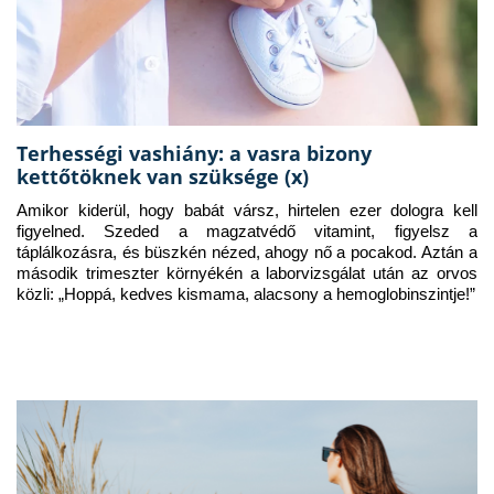
Terhességi vashiány: a vasra bizony
kettőtöknek van szüksége (x)
Amikor kiderül, hogy babát vársz, hirtelen ezer dologra kell 
figyelned. Szeded a magzatvédő vitamint, figyelsz a 
táplálkozásra, és büszkén nézed, ahogy nő a pocakod. Aztán a 
második trimeszter környékén a laborvizsgálat után az orvos 
közli: „Hoppá, kedves kismama, alacsony a hemoglobinszintje!”