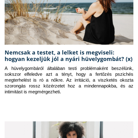
Nemcsak a testet, a lelket is megviseli:
hogyan kezeljük jól a nyári hüvelygombát? (x)
A hüvelygombáról általában testi problémaként beszélünk, 
sokszor elfeledve azt a tényt, hogy a fertőzés pszichés 
megterhelést is ró a nőkre. Az irritáció, a viszketés okozta 
szorongás rossz közérzetet hoz a mindennapokba, és az 
intimitást is megmérgezheti.