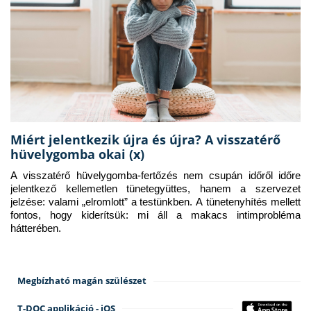
Miért jelentkezik újra és újra? A visszatérő
hüvelygomba okai (x)
A visszatérő hüvelygomba-fertőzés nem csupán időről időre 
jelentkező kellemetlen tünetegyüttes, hanem a szervezet 
jelzése: valami „elromlott” a testünkben. A tünetenyhítés mellett 
fontos, hogy kiderítsük: mi áll a makacs intimprobléma 
hátterében.
Megbízható magán szülészet
T-DOC applikáció - iOS