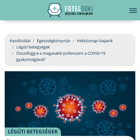
hirdetés
LELKI EGÉSZSÉG
Bejelentkezés
EGÉSZSÉGKÖNYVTÁR
Kezdőoldal
Egészségkönyvtár
Hétköznapi bajaink
Légúti betegségek
BETEGSÉGKALAUZ
Összefügg-e a magasabb pollenszint a COVID-19
gyakoriságával?
ÜGYELETKERESŐ
ORVOS VÁLASZOL
ORVOSKERESŐ
LÉGÚTI BETEGSÉGEK