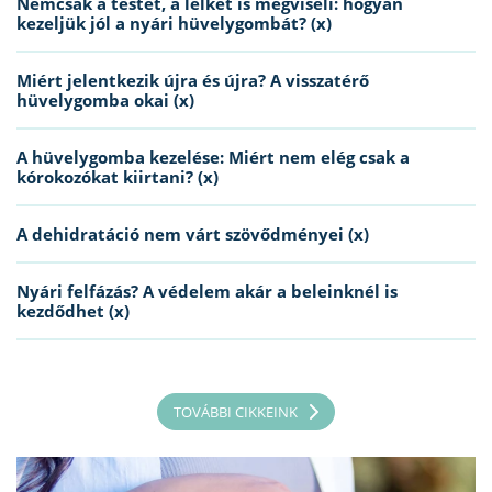
Nemcsak a testet, a lelket is megviseli: hogyan
kezeljük jól a nyári hüvelygombát? (x)
Miért jelentkezik újra és újra? A visszatérő
hüvelygomba okai (x)
A hüvelygomba kezelése: Miért nem elég csak a
kórokozókat kiirtani? (x)
A dehidratáció nem várt szövődményei (x)
Nyári felfázás? A védelem akár a beleinknél is
kezdődhet (x)
TOVÁBBI CIKKEINK