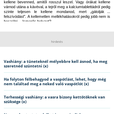
kellene bevenned, amitől rosszul leszel. Vagy órákat kellene 
várnod utána a kávéval, a tejről meg a kalciumtablettádról pedig 
szinte teljesen le kellene mondanod, mert „gátolják a 
felszívódást”. A kellemetlen mellékhatásokról pedig jobb nem is 
beszélni… Ismerős helyzet?
hirdetés
Vashiány: a tüneteknél mélyebbre kell ásnod, ha meg
szeretnéd szüntetni (x)
Ha folyton félbehagyod a vaspótlást, lehet, hogy még
nem találtad meg a neked való vaspótlót (x)
Terhességi vashiány: a vasra bizony kettőtöknek van
szüksége (x)