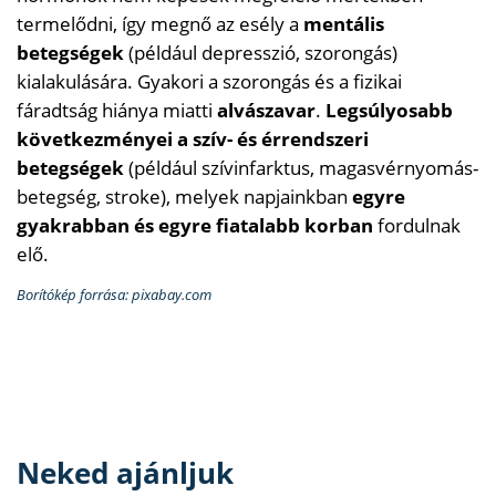
termelődni, így megnő az esély a
mentális
betegségek
(például depresszió, szorongás)
kialakulására. Gyakori a szorongás és a fizikai
fáradtság hiánya miatti
alvászavar
.
Legsúlyosabb
következményei a szív- és érrendszeri
betegségek
(például szívinfarktus, magasvérnyomás-
betegség, stroke), melyek napjainkban
egyre
gyakrabban és egyre fiatalabb korban
fordulnak
elő.
Borítókép forrása: pixabay.com
Neked ajánljuk