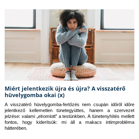
Miért jelentkezik újra és újra? A visszatérő
hüvelygomba okai (x)
A visszatérő hüvelygomba-fertőzés nem csupán időről időre 
jelentkező kellemetlen tünetegyüttes, hanem a szervezet 
jelzése: valami „elromlott” a testünkben. A tünetenyhítés mellett 
fontos, hogy kiderítsük: mi áll a makacs intimprobléma 
hátterében.