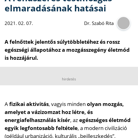
elmaradásának hatásai
2021. 02. 07.
Dr. Szabó Rita
A felnőttek jelentős súlytöbbletéhez és rossz
egészségi állapotához a mozgásszegény életmód
is hozzájárul.
hirdetés
A
fizikai aktivitás
, vagyis minden
olyan mozgás,
amelyet a vázizomzat hoz létre, és
energiafelhasználás kísér
, az
egészséges életmód
egyik legfontosabb feltétele
, a modern civilizáció
(például urbanizáció, kulturális „beilleszkedés”,