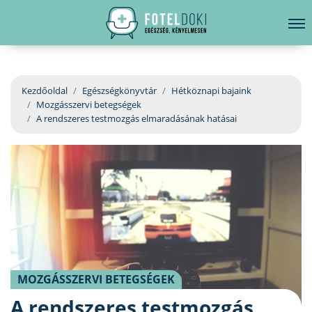
hirdetés
LELKI EGÉSZSÉG
Bejelentkezés
EGÉSZSÉGKÖNYVTÁR
Kezdőoldal
Egészségkönyvtár
Hétköznapi bajaink
Mozgásszervi betegségek
BETEGSÉGKALAUZ
A rendszeres testmozgás elmaradásának hatásai
ÜGYELETKERESŐ
ORVOS VÁLASZOL
ORVOSKERESŐ
MOZGÁSSZERVI BETEGSÉGEK
A rendszeres testmozgás