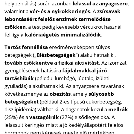
helyben állás) során azonban
lelassul az anyagcsere
,
valamint a
vér- és a nyirokkeringés
. A
zsírsavak
lebontásáért felelős enzimek termelődése
csökken
, a test pedig kevesebb vércukrot használ
fel, így
a kalóriaégetés minimalizálódik
.
Tartós fennállása
eredményeképpen súlyos
betegségek („
ülésbetegségek
”) alakulhatnak ki,
tovább csökkentve a fizikai aktivitást
. Az izomzat
gyengülésének hatására
fájdalmakkal járó
tartáshibák
(például lumbágó, lúdtalp, ízületi
gyulladás) alakulhatnak ki. Az anyagcsere zavarának
következménye az
obezitás
, amely
súlyosabb
betegségeket
(például 2-es típusú cukorbetegség,
diszlipidémia) válthat ki. A daganatok közül a
mellrák
(25%) és a
vastagélrák
(27%) elsődleges oka. A
lelassult keringés miatt a jó kedélyállapotért felelős
hormonok nem képesek megfelelő mértékben