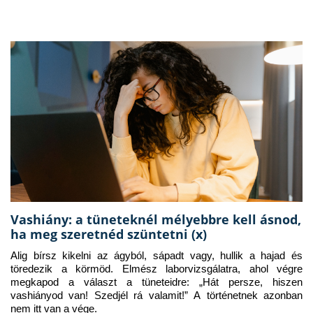
Vashiány: a tüneteknél mélyebbre kell ásnod,
ha meg szeretnéd szüntetni (x)
Alig bírsz kikelni az ágyból, sápadt vagy, hullik a hajad és 
töredezik a körmöd. Elmész laborvizsgálatra, ahol végre 
megkapod a választ a tüneteidre: „Hát persze, hiszen 
vashiányod van! Szedjél rá valamit!” A történetnek azonban 
nem itt van a vége.