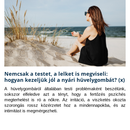
Nemcsak a testet, a lelket is megviseli:
hogyan kezeljük jól a nyári hüvelygombát? (x)
A hüvelygombáról általában testi problémaként beszélünk, 
sokszor elfeledve azt a tényt, hogy a fertőzés pszichés 
megterhelést is ró a nőkre. Az irritáció, a viszketés okozta 
szorongás rossz közérzetet hoz a mindennapokba, és az 
intimitást is megmérgezheti.