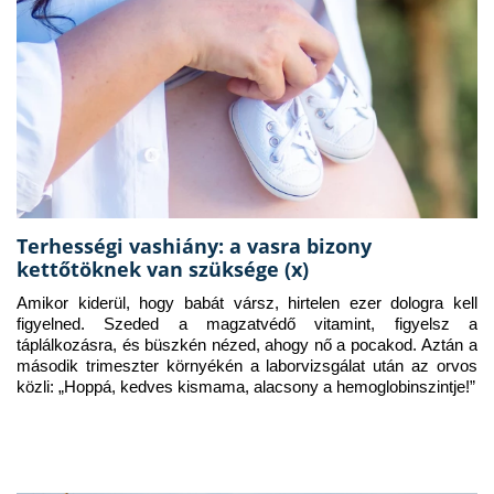
Terhességi vashiány: a vasra bizony
kettőtöknek van szüksége (x)
Amikor kiderül, hogy babát vársz, hirtelen ezer dologra kell 
figyelned. Szeded a magzatvédő vitamint, figyelsz a 
táplálkozásra, és büszkén nézed, ahogy nő a pocakod. Aztán a 
második trimeszter környékén a laborvizsgálat után az orvos 
közli: „Hoppá, kedves kismama, alacsony a hemoglobinszintje!”