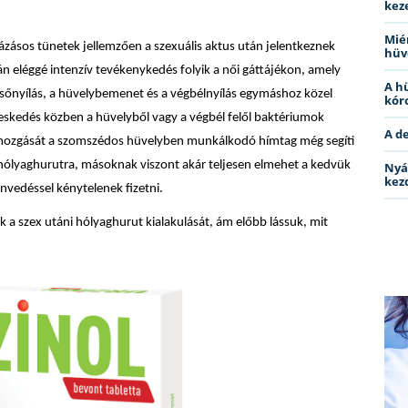
kez
Miér
ázásos tünetek jellemzően a szexuális aktus után jelentkeznek
hüv
rán eléggé intenzív tevékenykedés folyik a női gáttájékon, amely
A h
sőnyílás, a hüvelybemenet és a végbélnyílás egymáshoz közel
kóro
lmeskedés közben a hüvelyből vagy a végbél felől baktériumok
A d
 mozgását a szomszédos hüvelyben munkálkodó hímtag még segíti
i hólyaghurutra, másoknak viszont akár teljesen elmehet a kedvük
Nyá
kez
zenvedéssel kénytelenek fizetni.
ük a szex utáni hólyaghurut kialakulását, ám előbb lássuk, mit