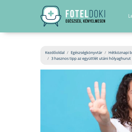
L
Kezdőoldal
Egészségkönyvtár
Hétköznapi b
3 hasznos tipp az együttlét utáni hólyaghurut