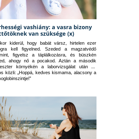
rhességi vashiány: a vasra bizony
ttőtöknek van szüksége (x)
kor kiderül, hogy babát vársz, hirtelen ezer 
ogra kell figyelned. Szeded a magzatvédő 
amint, figyelsz a táplálkozásra, és büszkén 
ed, ahogy nő a pocakod. Aztán a második 
meszter környékén a laborvizsgálat után az 
os közli: „Hoppá, kedves kismama, alacsony a 
oglobinszintje!”