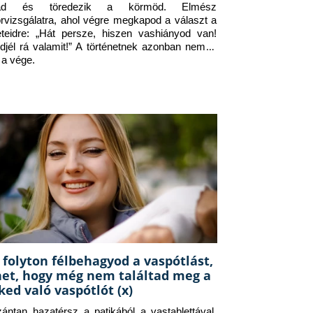
jad és töredezik a körmöd. Elmész 
orvizsgálatra, ahol végre megkapod a választ a 
eteidre: „Hát persze, hiszen vashiányod van! 
djél rá valamit!” A történetnek azonban nem itt 
 a vége.
 folyton félbehagyod a vaspótlást,
het, hogy még nem találtad meg a
ked való vaspótlót (x)
zántan hazatérsz a patikából a vastablettával, 