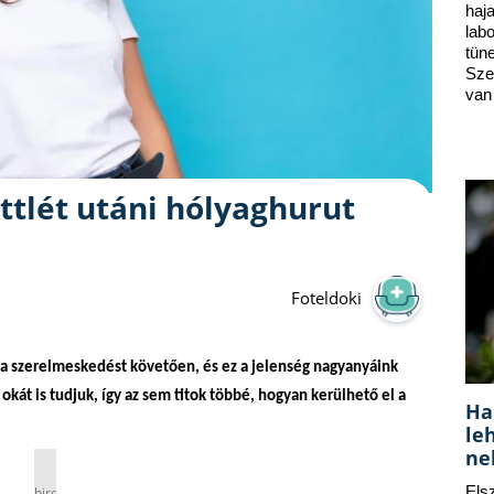
ha
lab
tün
Sze
van
ttlét utáni hólyaghurut
Foteldoki
 a szerelmeskedést követően, és ez a jelenség nagyanyáink
kát is tudjuk, így az sem titok többé, hogyan kerülhető el a
Ha
le
ne
hirdetés
Els