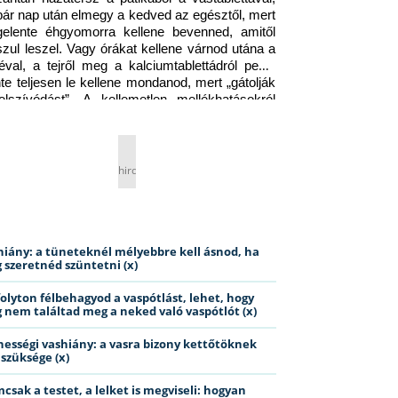
pár nap után elmegy a kedved az egésztől, mert 
gelente éhgyomorra kellene bevenned, amitől 
szul leszel. Vagy órákat kellene várnod utána a 
éval, a tejről meg a kalciumtablettádról pedig 
nte teljesen le kellene mondanod, mert „gátolják 
elszívódást”. A kellemetlen mellékhatásokról 
ig jobb nem is beszélni… Ismerős helyzet?
hirdetés
hiány: a tüneteknél mélyebbre kell ásnod, ha
 szeretnéd szüntetni (x)
folyton félbehagyod a vaspótlást, lehet, hogy
 nem találtad meg a neked való vaspótlót (x)
hességi vashiány: a vasra bizony kettőtöknek
 szüksége (x)
csak a testet, a lelket is megviseli: hogyan