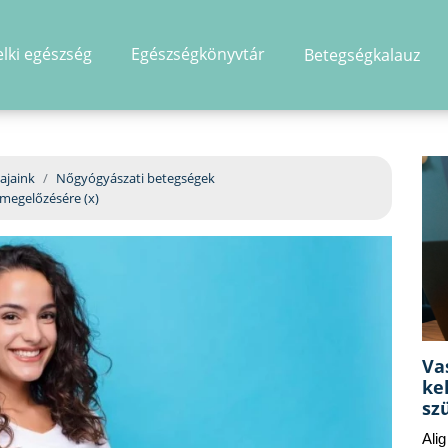
elki egészség
Egészségkönyvtár
Betegségkalauz
hirdetés
ajaink
Nőgyógyászati betegségek
 megelőzésére (x)
Va
ke
sz
Ali