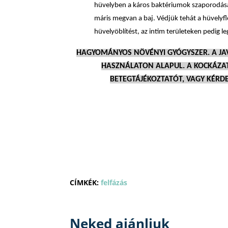
hüvelyben a káros baktériumok szaporodásá
máris megvan a baj. Védjük tehát a hüvelyfló
hüvelyöblítést, az intim területeken pedig 
HAGYOMÁNYOS NÖVÉNYI GYÓGYSZER. A JA
HASZNÁLATON ALAPUL. A KOCKÁZAT
BETEGTÁJÉKOZTATÓT, VAGY KÉRD
CÍMKÉK:
felfázás
Neked ajánljuk