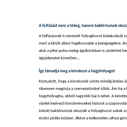
A felfázást nem a hideg, hanem baktériumok okoz
A felfázásnak is nevezett hólyaghurut kialakulását so
mert a kihűlt altest fogékonyabb a betegségekre. 
akár a pihe-puha meleg ágyikónkban is utolérhet b
ágyjelenetet követően…
Így támadja meg a kórokozó a húgyhólyagot
Köztudott, hogy a kórokozók szinte mindig lesben 
sikeresen megóvja a szervezetünket tőlük. Ám ha a
húgyhólyagba, abból nagyobb baj is lehet. A kéretle
vizelet kedvező körülményeket biztosít a szaporod
induló baktériumok okozzák a hólyaghurut sokak szám
érzést pisilés közben, illetve a kellemetlen alhasi gö