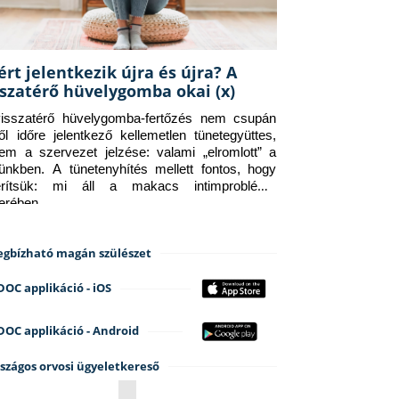
ért jelentkezik újra és újra? A
sszatérő hüvelygomba okai (x)
isszatérő hüvelygomba-fertőzés nem csupán 
ről időre jelentkező kellemetlen tünetegyüttes, 
em a szervezet jelzése: valami „elromlott” a 
tünkben. A tünetenyhítés mellett fontos, hogy 
erítsük: mi áll a makacs intimprobléma 
terében.
gbízható magán szülészet
DOC applikáció - iOS
DOC applikáció - Android
szágos orvosi ügyeletkereső