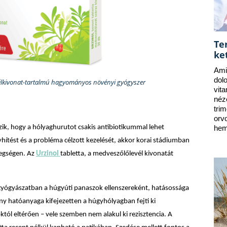
Te
ke
Ami
dol
élkivonat-tartalmú hagyományos növényi gyógyszer
vit
néz
tri
orv
zik, hogy a hólyaghurutot csakis antibiotikummal lehet
hem
hítést és a probléma célzott kezelését, akkor korai stádiumban
tegségen.
Az
Urzinol
tabletta
, a medveszőlőlevél kivonatát
 gyógyászatban a húgyúti panaszok ellenszereként, hatásossága
y hatóanyaga kifejezetten a húgyhólyagban fejti ki
któl eltérően – vele szemben nem alakul ki rezisztencia. A