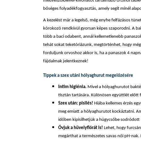
medveszőlőlevél-kivonatot tartalmazó Urzinol tablet
bőséges folyadékfogyasztás, amely segít minél alap
A kezelést már a legelső, még enyhe felfázásos tün
kórokozó rendkívül gyorsan képes szaporodni. A b
több a baci odabent, annál kellemetlenebb panaszoka
tehát sokat teketóriázunk, megtörténhet, hogy m
forduljunk orvoshoz akkor is, ha a panaszok 4 napnál
fájdalmak jelentkeznek!
Tippek a szex utáni hólyaghurut megelőzésére
Intim higiénia.
Mivel a hólyaghurutot baktér
tisztán tartására. Különösen együttlét előt
Szex után: pisilés!
Hiába kellemes érzés egy
meg emiatt a hólyaghurutot kockáztatni. Am
időben kipisilhetjük a húgycsőbe sodródott 
Óvjuk a hüvelyflórát is!
Lehet, hogy furcsán
megárthat a természetes savas női pH-nak. H