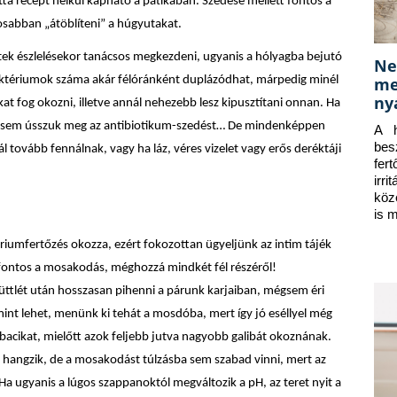
ta recept nélkül kapható a patikában. Szedése mellett fontos a
osabban „átöblíteni” a húgyutakat.
etek észlelésekor tanácsos megkezdeni, ugyanis a hólyagba bejutó
Ne
me
aktériumok száma akár félóránként duplázódhat, márpedig minél
ny
t fog okozni, illetve annál nehezebb lesz kipusztítani onnan. Ha
égsem ússzuk meg az antibiotikum-szedést… De mindenképpen
A h
bes
 tovább fennálnak, vagy ha láz, véres vizelet vagy erős deréktáji
fer
irr
köz
is 
iumfertőzés okozza, ezért fokozottan ügyeljünk az intim tájék
t fontos a mosakodás, méghozzá mindkét fél részéről!
üttlét után hosszasan pihenni a párunk karjaiban, mégsem éri
int lehet, menünk ki tehát a mosdóba, mert így jó eséllyel még
bacikat, mielőtt azok feljebb jutva nagyobb galibát okoznának.
 hangzik, de a mosakodást túlzásba sem szabad vinni, mert az
a ugyanis a lúgos szappanoktól megváltozik a pH, az teret nyit a