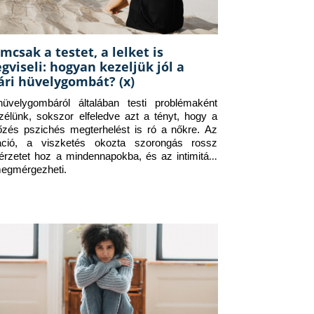
mcsak a testet, a lelket is
gviseli: hogyan kezeljük jól a
ári hüvelygombát? (x)
üvelygombáról általában testi problémaként 
zélünk, sokszor elfeledve azt a tényt, hogy a 
tőzés pszichés megterhelést is ró a nőkre. Az 
itáció, a viszketés okozta szorongás rossz 
érzetet hoz a mindennapokba, és az intimitást 
megmérgezheti.