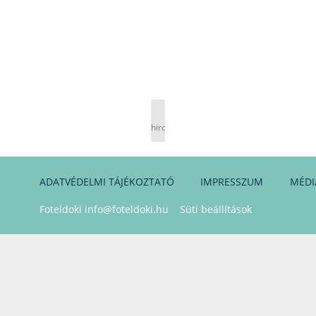
hirdetés
ADATVÉDELMI TÁJÉKOZTATÓ
IMPRESSZUM
MÉDI
Foteldoki
info@foteldoki.hu
Süti beállítások