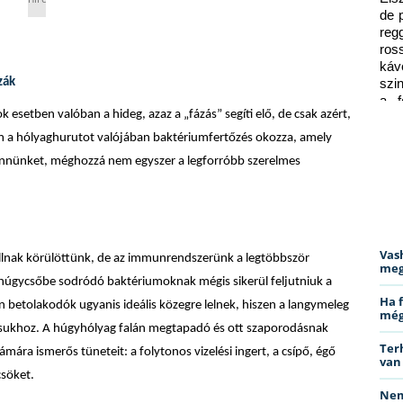
de 
reg
ros
káv
zák
szi
a f
k esetben valóban a hideg, azaz a „fázás” segíti elő, de csak azért,
ped
Ám a hólyaghurutot valójában baktériumfertőzés okozza, amely
ennünket, méghozzá nem egyszer a legforróbb szerelmes
Vas
állnak körülöttünk, de az immunrendszerünk a legtöbbször
meg
 húgycsőbe sodródó baktériumoknak mégis sikerül feljutniuk a
Ha 
n betolakodók ugyanis ideális közegre lelnek, hiszen a langymeleg
még
ásukhoz. A húgyhólyag falán megtapadó és ott szaporodásnak
Ter
ára ismerős tüneteit: a folytonos vizelési ingert, a csípő, égő
van
rcsöket.
Nem