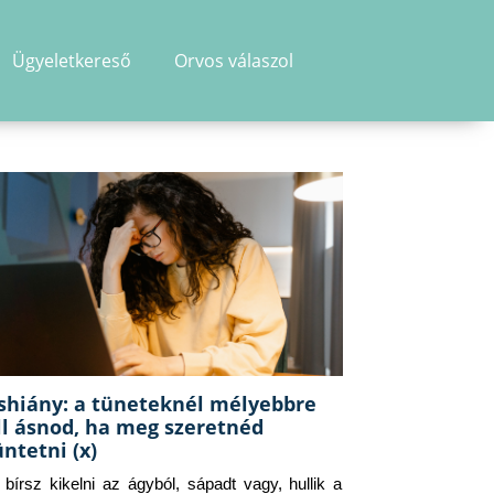
Ügyeletkereső
Orvos válaszol
shiány: a tüneteknél mélyebbre
ll ásnod, ha meg szeretnéd
üntetni (x)
g bírsz kikelni az ágyból, sápadt vagy, hullik a 