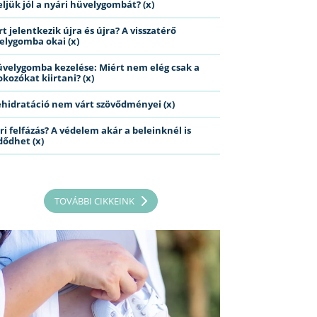
eljük jól a nyári hüvelygombát? (x)
t jelentkezik újra és újra? A visszatérő
elygomba okai (x)
üvelygomba kezelése: Miért nem elég csak a
kozókat kiirtani? (x)
ehidratáció nem várt szövődményei (x)
ri felfázás? A védelem akár a beleinknél is
dődhet (x)
TOVÁBBI CIKKEINK