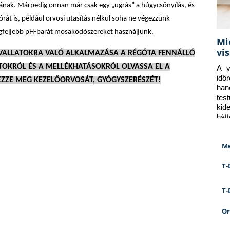
nak. Márpedig onnan már csak egy „ugrás” a húgycsőnyílás, és
rát is, például orvosi utasítás nélkül soha ne végezzünk
legfeljebb pH-barát mosakodószereket használjunk.
Mi
vi
VALLATOKRA VALÓ ALKALMAZÁSA A RÉGÓTA FENNÁLLÓ
OKRÓL ÉS A MELLÉKHATÁSOKRÓL OLVASSA EL A
A v
idő
EZZE MEG KEZELŐORVOSÁT, GYÓGYSZERÉSZÉT!
han
tes
kid
hát
Me
T-
T-
Or