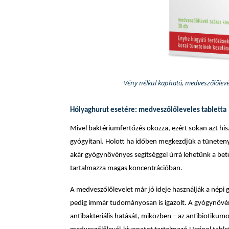
Vény nélkül kapható, medveszőlőlev
Hólyaghurut esetére: medveszőlőleveles tabletta
Mivel baktériumfertőzés okozza, ezért sokan azt his
gyógyítani. Holott ha időben megkezdjük a tüneteny
akár gyógynövényes segítséggel úrrá lehetünk a be
tartalmazza magas koncentrációban.
A medveszőlőlevelet már jó ideje használják a népi
pedig immár tudományosan is igazolt. A gyógynövén
antibakteriális hatását, miközben – az antibiotikumo