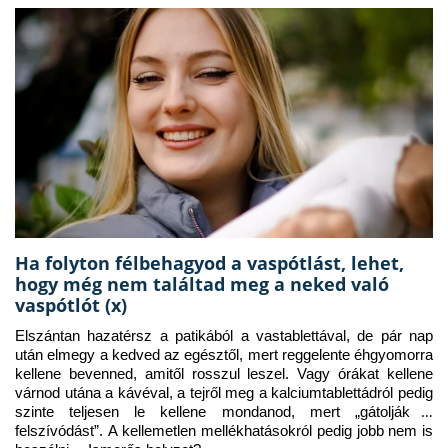
Ha folyton félbehagyod a vaspótlást, lehet,
hogy még nem találtad meg a neked való
vaspótlót (x)
Elszántan hazatérsz a patikából a vastablettával, de pár nap 
után elmegy a kedved az egésztől, mert reggelente éhgyomorra 
kellene bevenned, amitől rosszul leszel. Vagy órákat kellene 
várnod utána a kávéval, a tejről meg a kalciumtablettádról pedig 
szinte teljesen le kellene mondanod, mert „gátolják a 
felszívódást”. A kellemetlen mellékhatásokról pedig jobb nem is 