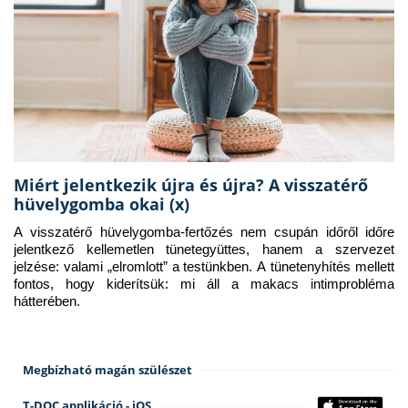
Miért jelentkezik újra és újra? A visszatérő
hüvelygomba okai (x)
A visszatérő hüvelygomba-fertőzés nem csupán időről időre 
jelentkező kellemetlen tünetegyüttes, hanem a szervezet 
jelzése: valami „elromlott” a testünkben. A tünetenyhítés mellett 
fontos, hogy kiderítsük: mi áll a makacs intimprobléma 
hátterében.
Megbízható magán szülészet
T-DOC applikáció - iOS