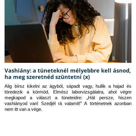
Vashiány: a tüneteknél mélyebbre kell ásnod,
ha meg szeretnéd szüntetni (x)
Alig bírsz kikelni az ágyból, sápadt vagy, hullik a hajad és 
töredezik a körmöd. Elmész laborvizsgálatra, ahol végre 
megkapod a választ a tüneteidre: „Hát persze, hiszen 
vashiányod van! Szedjél rá valamit!” A történetnek azonban 
nem itt van a vége.