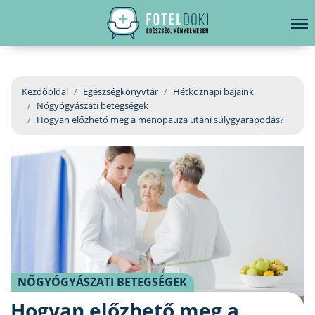
hirdetés
LELKI EGÉSZSÉG
Bejelentkezés
EGÉSZSÉGKÖNYVTÁR
Kezdőoldal
Egészségkönyvtár
Hétköznapi bajaink
Nőgyógyászati betegségek
BETEGSÉGKALAUZ
Hogyan előzhető meg a menopauza utáni súlygyarapodás?
ÜGYELETKERESŐ
ORVOS VÁLASZOL
ORVOSKERESŐ
NŐGYÓGYÁSZATI BETEGSÉGEK
Hogyan előzhető meg a