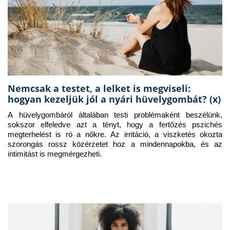
Nemcsak a testet, a lelket is megviseli:
hogyan kezeljük jól a nyári hüvelygombát? (x)
A hüvelygombáról általában testi problémaként beszélünk, 
sokszor elfeledve azt a tényt, hogy a fertőzés pszichés 
megterhelést is ró a nőkre. Az irritáció, a viszketés okozta 
szorongás rossz közérzetet hoz a mindennapokba, és az 
intimitást is megmérgezheti.