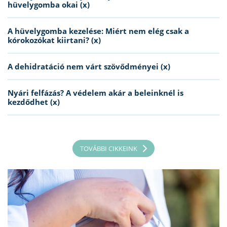
hüvelygomba okai (x)
A hüvelygomba kezelése: Miért nem elég csak a
kórokozókat kiirtani? (x)
A dehidratáció nem várt szövődményei (x)
Nyári felfázás? A védelem akár a beleinknél is
kezdődhet (x)
TOVÁBBI CIKKEINK