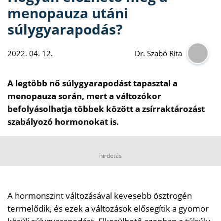
menopauza utáni
súlygyarapodás?
2022. 04. 12.
Dr. Szabó Rita
A legtöbb nő súlygyarapodást tapasztal a
menopauza során, mert a változókor
befolyásolhatja többek között a zsírraktározást
szabályozó hormonokat is.
hirdetés
A hormonszint változásával kevesebb ösztrogén
termelődik, és ezek a változások elősegítik a gyomor