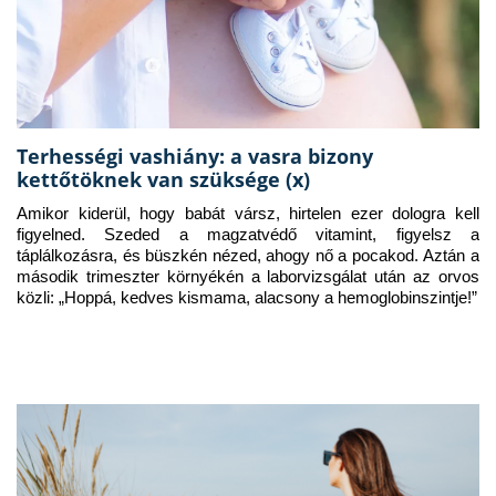
Terhességi vashiány: a vasra bizony
kettőtöknek van szüksége (x)
Amikor kiderül, hogy babát vársz, hirtelen ezer dologra kell 
figyelned. Szeded a magzatvédő vitamint, figyelsz a 
táplálkozásra, és büszkén nézed, ahogy nő a pocakod. Aztán a 
második trimeszter környékén a laborvizsgálat után az orvos 
közli: „Hoppá, kedves kismama, alacsony a hemoglobinszintje!”