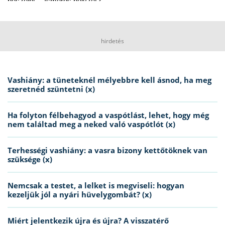
beszélni… Ismerős helyzet?
hirdetés
Vashiány: a tüneteknél mélyebbre kell ásnod, ha meg
szeretnéd szüntetni (x)
Ha folyton félbehagyod a vaspótlást, lehet, hogy még
nem találtad meg a neked való vaspótlót (x)
Terhességi vashiány: a vasra bizony kettőtöknek van
szüksége (x)
Nemcsak a testet, a lelket is megviseli: hogyan
kezeljük jól a nyári hüvelygombát? (x)
Miért jelentkezik újra és újra? A visszatérő