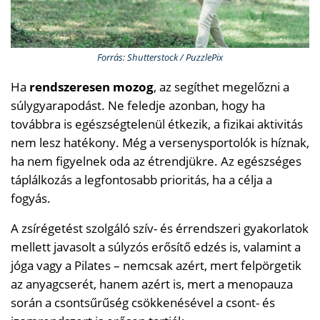
Forrás: Shutterstock / PuzzlePix
Ha
rendszeresen mozog
, az segíthet megelőzni a
súlygyarapodást. Ne feledje azonban, hogy ha
továbbra is egészségtelenül étkezik, a fizikai aktivitás
nem lesz hatékony. Még a versenysportolók is híznak,
ha nem figyelnek oda az étrendjükre. Az egészséges
táplálkozás a legfontosabb prioritás, ha a célja a
fogyás.
A zsírégetést szolgáló szív- és érrendszeri gyakorlatok
mellett javasolt a súlyzós erősítő edzés is, valamint a
jóga vagy a Pilates – nemcsak azért, mert felpörgetik
az anyagcserét, hanem azért is, mert a menopauza
során a csontsűrűség csökkenésével a csont- és