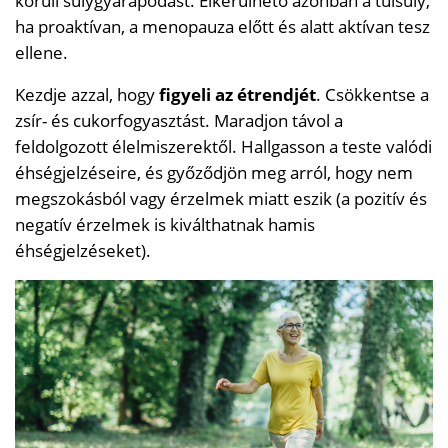
körüli súlygyarapodást. Elkerülhető azonban a túlsúly,
ha proaktívan, a menopauza előtt és alatt aktívan tesz
ellene.
Kezdje azzal, hogy
figyeli az étrendjét
. Csökkentse a
zsír- és cukorfogyasztást. Maradjon távol a
feldolgozott élelmiszerektől. Hallgasson a teste valódi
éhségjelzéseire, és győződjön meg arról, hogy nem
megszokásból vagy érzelmek miatt eszik (a pozitív és
negatív érzelmek is kiválthatnak hamis
éhségjelzéseket).