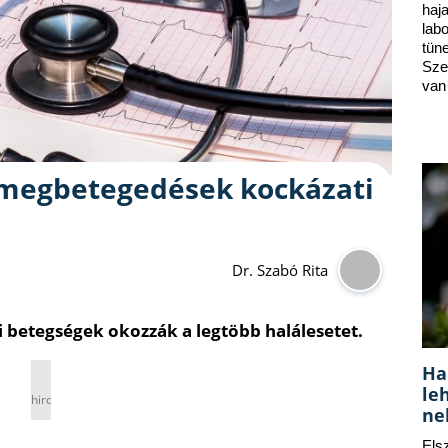
ha
lab
tün
Sze
van
i megbetegedések kockázati
Dr. Szabó Rita
i betegségek okozzák a legtöbb halálesetet.
Ha
le
hirdetés
ne
Els