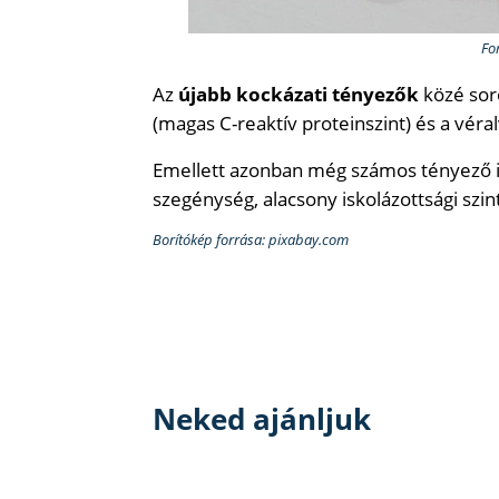
Fo
Az
újabb kockázati tényezők
közé sor
(magas C-reaktív proteinszint) és a véra
Emellett azonban még számos tényező is 
szegénység, alacsony iskolázottsági szin
Borítókép forrása: pixabay.com
Neked ajánljuk