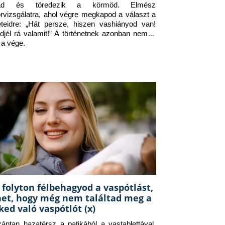
jad és töredezik a körmöd. Elmész 
orvizsgálatra, ahol végre megkapod a választ a 
eteidre: „Hát persze, hiszen vashiányod van! 
djél rá valamit!” A történetnek azonban nem itt 
 a vége.
 folyton félbehagyod a vaspótlást,
het, hogy még nem találtad meg a
ked való vaspótlót (x)
zántan hazatérsz a patikából a vastablettával, 