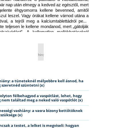
pár nap után elmegy a kedved az egésztől, mert 
gelente éhgyomorra kellene bevenned, amitől 
szul leszel. Vagy órákat kellene várnod utána a 
éval, a tejről meg a kalciumtablettádról pedig 
nte teljesen le kellene mondanod, mert „gátolják 
elszívódást”. A kellemetlen mellékhatásokról 
ig jobb nem is beszélni… Ismerős helyzet?
hirdetés
hiány: a tüneteknél mélyebbre kell ásnod, ha
 szeretnéd szüntetni (x)
folyton félbehagyod a vaspótlást, lehet, hogy
 nem találtad meg a neked való vaspótlót (x)
hességi vashiány: a vasra bizony kettőtöknek
 szüksége (x)
csak a testet, a lelket is megviseli: hogyan