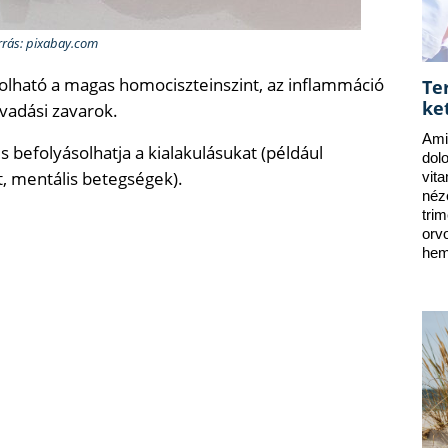
rrás: pixabay.com
olható a magas homociszteinszint, az inflammáció
Te
ke
lvadási zavarok.
Ami
befolyásolhatja a kialakulásukat (például
dol
t, mentális betegségek).
vit
néz
tri
orv
hem