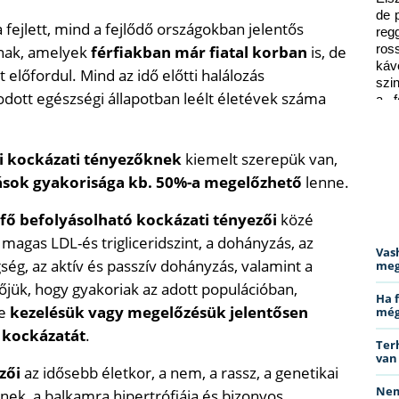
de 
fejlett, mind a fejlődő országokban jelentős
reg
nak, amelyek
férfiakban már fiatal korban
is, de
ros
káv
 előfordul. Mind az idő előtti halálozás
szi
dott egészségi állapotban leélt életévek száma
a f
ped
i kockázati tényezőknek
kiemelt szerepük van,
zások gyakorisága kb. 50%-a megelőzhető
lenne.
fő befolyásolható kockázati tényezői
közé
agas LDL-és trigliceridszint, a dohányzás, az
Vas
ség, az aktív és passzív dohányzás, valamint a
meg
ük, hogy gyakoriak az adott populációban,
Ha 
ve
kezelésük vagy megelőzésük jelentősen
még
 kockázatát
.
Ter
van
zői
az idősebb életkor, a nem, a rassz, a genetikai
Nem
inek, a balkamra hipertrófiája és bizonyos