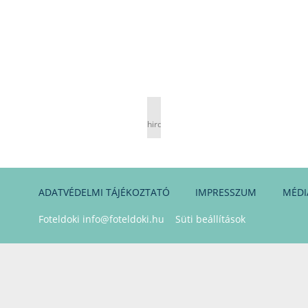
hirdetés
ADATVÉDELMI TÁJÉKOZTATÓ
IMPRESSZUM
MÉDI
Foteldoki
info@foteldoki.hu
Süti beállítások