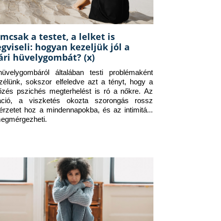
mcsak a testet, a lelket is
gviseli: hogyan kezeljük jól a
ári hüvelygombát? (x)
üvelygombáról általában testi problémaként 
zélünk, sokszor elfeledve azt a tényt, hogy a 
tőzés pszichés megterhelést is ró a nőkre. Az 
itáció, a viszketés okozta szorongás rossz 
érzetet hoz a mindennapokba, és az intimitást 
megmérgezheti.