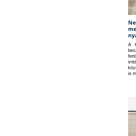
Ne
me
ny
A h
bes
fer
irr
köz
is 