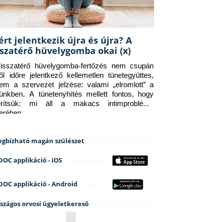
ért jelentkezik újra és újra? A
sszatérő hüvelygomba okai (x)
isszatérő hüvelygomba-fertőzés nem csupán 
ről időre jelentkező kellemetlen tünetegyüttes, 
em a szervezet jelzése: valami „elromlott” a 
tünkben. A tünetenyhítés mellett fontos, hogy 
erítsük: mi áll a makacs intimprobléma 
terében.
gbízható magán szülészet
DOC applikáció - iOS
DOC applikáció - Android
szágos orvosi ügyeletkereső