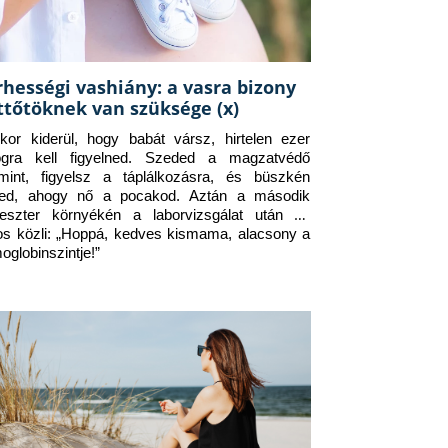
rhességi vashiány: a vasra bizony
ttőtöknek van szüksége (x)
kor kiderül, hogy babát vársz, hirtelen ezer 
ogra kell figyelned. Szeded a magzatvédő 
amint, figyelsz a táplálkozásra, és büszkén 
ed, ahogy nő a pocakod. Aztán a második 
meszter környékén a laborvizsgálat után az 
os közli: „Hoppá, kedves kismama, alacsony a 
oglobinszintje!”