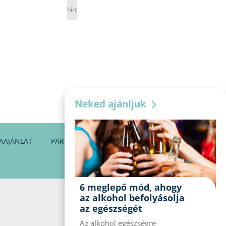
hirdetés
Neked ajánljuk
AAJÁNLAT
PARTNEREINK
KAPCSOLAT
6 meglepő mód, ahogy
az alkohol befolyásolja
az egészségét
Az alkohol egészségre