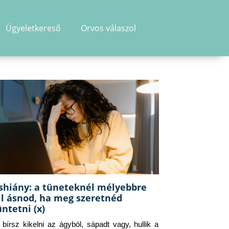
Ügyeletkereső
Orvos válaszol
shiány: a tüneteknél mélyebbre
ll ásnod, ha meg szeretnéd
üntetni (x)
g bírsz kikelni az ágyból, sápadt vagy, hullik a 