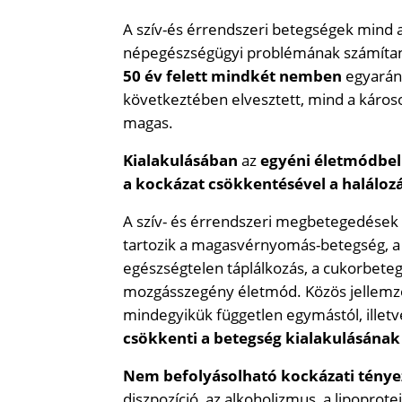
A szív-és érrendszeri betegségek mind a 
népegészségügyi problémának számíta
50 év felett mindkét nemben
egyaránt
következtében elvesztett, mind a károso
magas.
Kialakulásában
az
egyéni életmódbel
a kockázat csökkentésével a halálo
A szív- és érrendszeri megbetegedések
tartozik a magasvérnyomás-betegség, a m
egészségtelen táplálkozás, a cukorbeteg
mozgásszegény életmód. Közös jellemzőj
mindegyikük független egymástól, illet
csökkenti a betegség kialakulásának
Nem befolyásolható kockázati ténye
diszpozíció, az alkoholizmus, a lipoprote