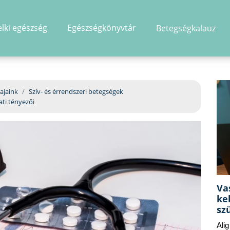
elki egészség
Egészségkönyvtár
Betegségkalauz
hirdetés
ajaink
Szív- és érrendszeri betegségek
ati tényezői
Va
ke
sz
Ali