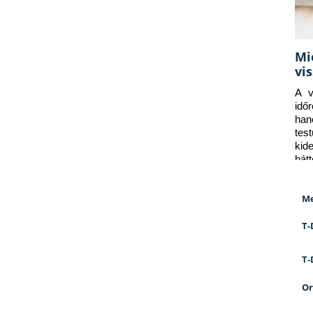
Mi
vi
A v
idő
han
tes
kid
hát
Me
T-
T-
Or