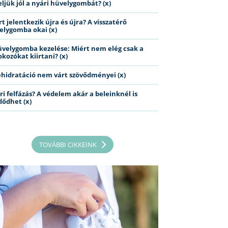
eljük jól a nyári hüvelygombát? (x)
t jelentkezik újra és újra? A visszatérő
elygomba okai (x)
üvelygomba kezelése: Miért nem elég csak a
kozókat kiirtani? (x)
ehidratáció nem várt szövődményei (x)
ri felfázás? A védelem akár a beleinknél is
dődhet (x)
TOVÁBBI CIKKEINK