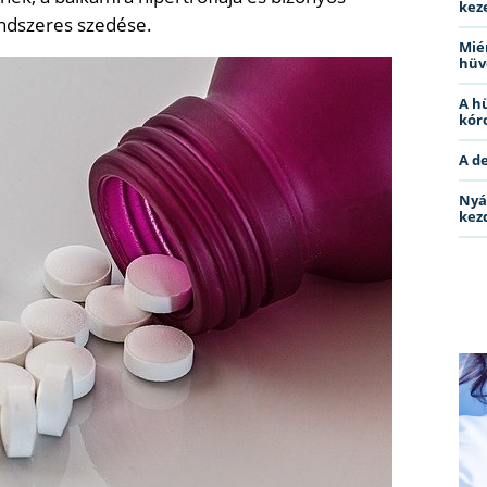
kez
endszeres szedése.
Miér
hüv
A h
kóro
A d
Nyá
kez