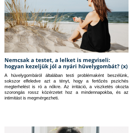
Nemcsak a testet, a lelket is megviseli:
hogyan kezeljük jól a nyári hüvelygombát? (x)
A hüvelygombáról általában testi problémaként beszélünk, 
sokszor elfeledve azt a tényt, hogy a fertőzés pszichés 
megterhelést is ró a nőkre. Az irritáció, a viszketés okozta 
szorongás rossz közérzetet hoz a mindennapokba, és az 
intimitást is megmérgezheti.