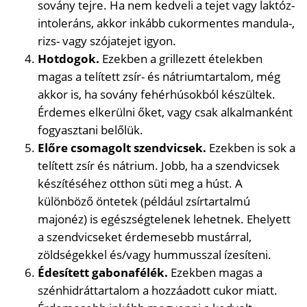
sovány tejre. Ha nem kedveli a tejet vagy laktóz-
intoleráns, akkor inkább cukormentes mandula-,
rizs- vagy szójatejet igyon.
Hotdogok.
Ezekben a grillezett ételekben
magas a telített zsír- és nátriumtartalom, még
akkor is, ha sovány fehérhúsokból készültek.
Érdemes elkerülni őket, vagy csak alkalmanként
fogyasztani belőlük.
Előre csomagolt szendvicsek.
Ezekben is sok a
telített zsír és nátrium. Jobb, ha a szendvicsek
készítéséhez otthon süti meg a húst. A
különböző öntetek (például zsírtartalmú
majonéz) is egészségtelenek lehetnek. Ehelyett
a szendvicseket érdemesebb mustárral,
zöldségekkel és/vagy hummusszal ízesíteni.
Édesített gabonafélék.
Ezekben magas a
szénhidráttartalom a hozzáadott cukor miatt.