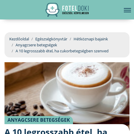
hirdetés
LELKI EGÉSZSÉG
Bejelentkezés
EGÉSZSÉGKÖNYVTÁR
Kezdőoldal
Egészségkönyvtár
Hétköznapi bajaink
Anyagcsere betegségek
BETEGSÉGKALAUZ
A 10 legrosszabb étel, ha cukorbetegségben szenved
ÜGYELETKERESŐ
ORVOS VÁLASZOL
ORVOSKERESŐ
ANYAGCSERE BETEGSÉGEK
A 10 legrosszabb étel, ha