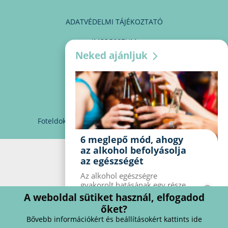
ADATVÉDELMI TÁJÉKOZTATÓ
IMPRESSZUM
Neked ajánljuk
MÉDIAAJÁNLAT
PARTNEREINK
KAPCSOLAT
Foteldoki
info@foteldoki.hu
Süti beállítások
6 meglepő mód, ahogy
az alkohol befolyásolja
az egészségét
Az alkohol egészségre
gyakorolt ​​hatásának egy része
jól ismert, mások azonban
A weboldal sütiket használ, elfogadod
meglepők lehetnek. Van hat
őket?
kevésbé ismert hatás, amelyet
Bővebb információkért és beállításokért kattints ide
az alkohol gyakorol a