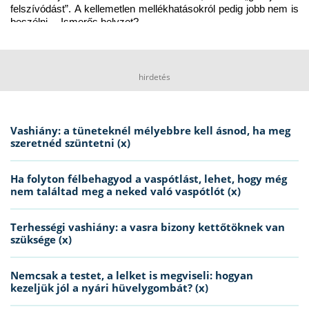
felszívódást”. A kellemetlen mellékhatásokról pedig jobb nem is 
beszélni… Ismerős helyzet?
hirdetés
Vashiány: a tüneteknél mélyebbre kell ásnod, ha meg
szeretnéd szüntetni (x)
Ha folyton félbehagyod a vaspótlást, lehet, hogy még
nem találtad meg a neked való vaspótlót (x)
Terhességi vashiány: a vasra bizony kettőtöknek van
szüksége (x)
Nemcsak a testet, a lelket is megviseli: hogyan
kezeljük jól a nyári hüvelygombát? (x)