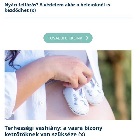
Nyári felfázás? A védelem akár a beleinknél is
kezdődhet (x)
TOVÁBBI CIKKEINK
Terhességi vashiány: a vasra bizony
kettőtöknek van szüksége (x)