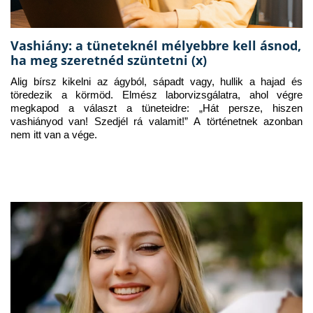
Vashiány: a tüneteknél mélyebbre kell ásnod,
ha meg szeretnéd szüntetni (x)
Alig bírsz kikelni az ágyból, sápadt vagy, hullik a hajad és 
töredezik a körmöd. Elmész laborvizsgálatra, ahol végre 
megkapod a választ a tüneteidre: „Hát persze, hiszen 
vashiányod van! Szedjél rá valamit!” A történetnek azonban 
nem itt van a vége.