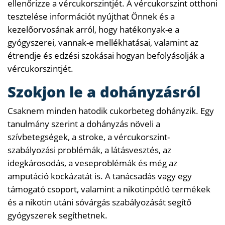
ellenőrizze a vércukorszintjét. A vércukorszint otthoni
tesztelése információt nyújthat Önnek és a
kezelőorvosának arról, hogy hatékonyak-e a
gyógyszerei, vannak-e mellékhatásai, valamint az
étrendje és edzési szokásai hogyan befolyásolják a
vércukorszintjét.
Szokjon le a dohányzásról
Csaknem minden hatodik cukorbeteg dohányzik. Egy
tanulmány szerint a dohányzás növeli a
szívbetegségek, a stroke, a vércukorszint-
szabályozási problémák, a látásvesztés, az
idegkárosodás, a veseproblémák és még az
amputáció kockázatát is. A tanácsadás vagy egy
támogató csoport, valamint a nikotinpótló termékek
és a nikotin utáni sóvárgás szabályozását segítő
gyógyszerek segíthetnek.