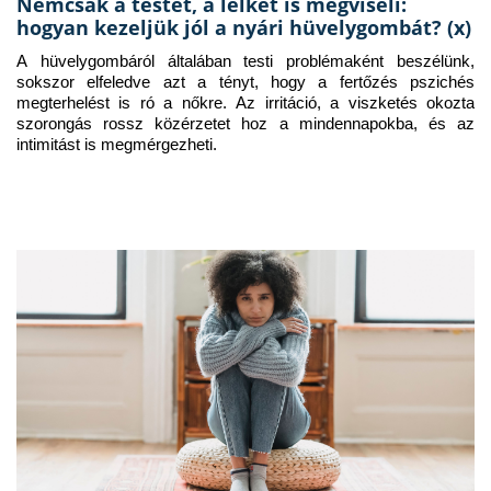
Nemcsak a testet, a lelket is megviseli:
hogyan kezeljük jól a nyári hüvelygombát? (x)
A hüvelygombáról általában testi problémaként beszélünk, 
sokszor elfeledve azt a tényt, hogy a fertőzés pszichés 
megterhelést is ró a nőkre. Az irritáció, a viszketés okozta 
szorongás rossz közérzetet hoz a mindennapokba, és az 
intimitást is megmérgezheti.