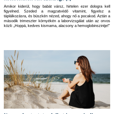
Amikor kiderül, hogy babát vársz, hirtelen ezer dologra kell 
figyelned. Szeded a magzatvédő vitamint, figyelsz a 
táplálkozásra, és büszkén nézed, ahogy nő a pocakod. Aztán a 
második trimeszter környékén a laborvizsgálat után az orvos 
közli: „Hoppá, kedves kismama, alacsony a hemoglobinszintje!”