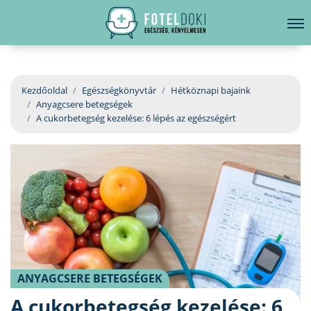
hirdetés
LELKI EGÉSZSÉG
Bejelentkezés
EGÉSZSÉGKÖNYVTÁR
Kezdőoldal
Egészségkönyvtár
Hétköznapi bajaink
Anyagcsere betegségek
BETEGSÉGKALAUZ
A cukorbetegség kezelése: 6 lépés az egészségért
ÜGYELETKERESŐ
ORVOS VÁLASZOL
ORVOSKERESŐ
ANYAGCSERE BETEGSÉGEK
A cukorbetegség kezelése: 6