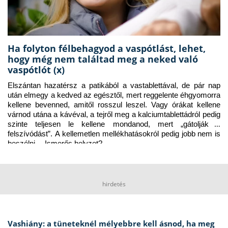
Ha folyton félbehagyod a vaspótlást, lehet,
hogy még nem találtad meg a neked való
vaspótlót (x)
Elszántan hazatérsz a patikából a vastablettával, de pár nap 
után elmegy a kedved az egésztől, mert reggelente éhgyomorra 
kellene bevenned, amitől rosszul leszel. Vagy órákat kellene 
várnod utána a kávéval, a tejről meg a kalciumtablettádról pedig 
szinte teljesen le kellene mondanod, mert „gátolják a 
felszívódást”. A kellemetlen mellékhatásokról pedig jobb nem is 
beszélni… Ismerős helyzet?
hirdetés
Vashiány: a tüneteknél mélyebbre kell ásnod, ha meg