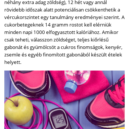
néhány extra adag zöldség), 12 hét vagy annál
rövidebb időszak alatt potenciálisan csökkenthetik a
vércukorszintet egy tanulmány eredményei szerint. A
cukorbetegeknek 14 gramm rostot kell elérniük
minden napi 1000 elfogyasztott kalóriához. Amikor
csak teheti, válasszon zöldséget, teljes kiőrlésű
gabonát és gyümölcsöt a cukros finomságok, kenyér,
zsemle és egyéb finomított gabonából készült ételek
helyett.