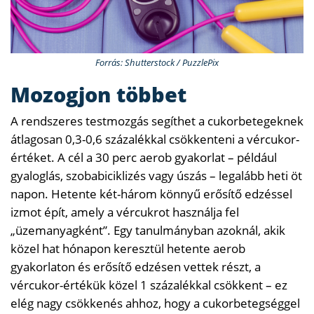
Forrás: Shutterstock / PuzzlePix
Mozogjon többet
A rendszeres testmozgás segíthet a cukorbetegeknek
átlagosan 0,3-0,6 százalékkal csökkenteni a vércukor-
értéket. A cél a 30 perc aerob gyakorlat – például
gyaloglás, szobabiciklizés vagy úszás – legalább heti öt
napon. Hetente két-három könnyű erősítő edzéssel
izmot épít, amely a vércukrot használja fel
„üzemanyagként”. Egy tanulmányban azoknál, akik
közel hat hónapon keresztül hetente aerob
gyakorlaton és erősítő edzésen vettek részt, a
vércukor-értékük közel 1 százalékkal csökkent – ​​ez
elég nagy csökkenés ahhoz, hogy a cukorbetegséggel