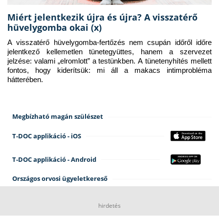
Miért jelentkezik újra és újra? A visszatérő
hüvelygomba okai (x)
A visszatérő hüvelygomba-fertőzés nem csupán időről időre 
jelentkező kellemetlen tünetegyüttes, hanem a szervezet 
jelzése: valami „elromlott” a testünkben. A tünetenyhítés mellett 
fontos, hogy kiderítsük: mi áll a makacs intimprobléma 
hátterében.
Megbízható magán szülészet
T-DOC applikáció - iOS
T-DOC applikáció - Android
Országos orvosi ügyeletkereső
hirdetés