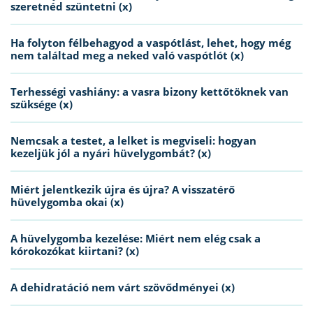
szeretnéd szüntetni (x)
Ha folyton félbehagyod a vaspótlást, lehet, hogy még
nem találtad meg a neked való vaspótlót (x)
Terhességi vashiány: a vasra bizony kettőtöknek van
szüksége (x)
Nemcsak a testet, a lelket is megviseli: hogyan
kezeljük jól a nyári hüvelygombát? (x)
Miért jelentkezik újra és újra? A visszatérő
hüvelygomba okai (x)
A hüvelygomba kezelése: Miért nem elég csak a
kórokozókat kiirtani? (x)
A dehidratáció nem várt szövődményei (x)