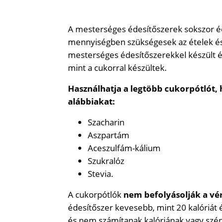
A mesterséges édesítőszerek sokszor éd
mennyiségben szükségesek az ételek és 
mesterséges édesítőszerekkel készült ét
mint a cukorral készültek.
Használhatja a legtöbb cukorpótlót,
alábbiakat:
Szacharin
Aszpartám
Aceszulfám-kálium
Szukralóz
Stevia.
A cukorpótlók
nem befolyásolják a vé
édesítőszer kevesebb, mint 20 kalóriát
és nem számítanak kalóriának vagy szé