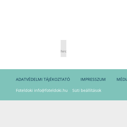
hirdetés
ADATVÉDELMI TÁJÉKOZTATÓ
IMPRESSZUM
MÉDI
Foteldoki
info@foteldoki.hu
Süti beállítások