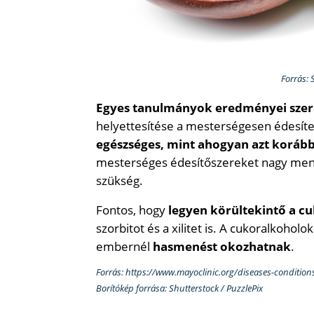
Forrás: 
Egyes tanulmányok eredményei szer
helyettesítése a mesterségesen édesíte
egészséges, mint ahogyan azt koráb
mesterséges édesítőszereket nagy menn
szükség.
Fontos, hogy
legyen körültekintő a c
szorbitot és a xilitet is. A cukoralkoholo
embernél
hasmenést okozhatnak
.
Forrás: https://www.mayoclinic.org/diseases-condition
Borítókép forrása: Shutterstock / PuzzlePix