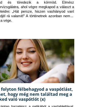
jad és töredezik a körmöd. Elmész 
orvizsgálatra, ahol végre megkapod a választ a 
eteidre: „Hát persze, hiszen vashiányod van! 
djél rá valamit!” A történetnek azonban nem itt 
 a vége.
 folyton félbehagyod a vaspótlást,
het, hogy még nem találtad meg a
ked való vaspótlót (x)
zántan hazatérsz a patikából a vastablettával, 