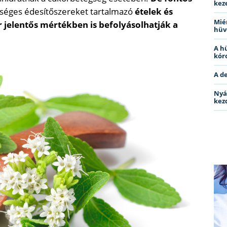
kez
séges édesítőszereket tartalmazó
ételek és
Miér
 jelentős mértékben is befolyásolhatják a
hüv
A h
kóro
A d
Nyá
kez