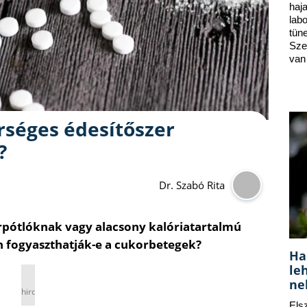
ha
lab
tün
Sze
van
rséges édesítőszer
?
Dr. Szabó Rita
rpótlóknak vagy alacsony kalóriatartalmú
on fogyaszthatják-e a cukorbetegek?
Ha
le
ne
hirdetés
Els