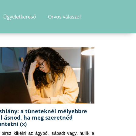
Ügyeletkereső
Orvos válaszol
shiány: a tüneteknél mélyebbre
ll ásnod, ha meg szeretnéd
üntetni (x)
g bírsz kikelni az ágyból, sápadt vagy, hullik a 