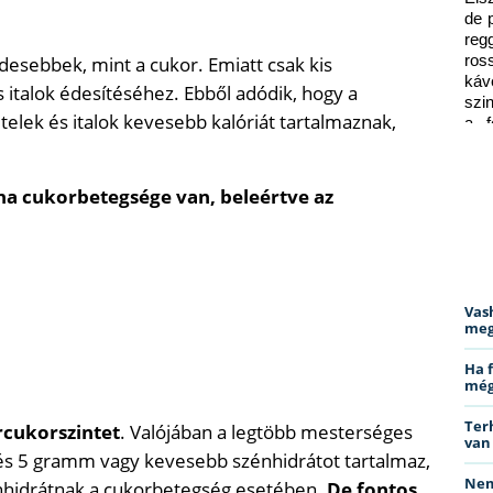
de 
reg
esebbek, mint a cukor. Emiatt csak kis
ros
káv
italok édesítéséhez. Ebből adódik, hogy a
szi
elek és italok kevesebb kalóriát tartalmaznak,
a f
ped
 ha cukorbetegsége van, beleértve az
Vas
meg
Ha 
még
Ter
rcukorszintet
. Valójában a legtöbb mesterséges
van
 és 5 gramm vagy kevesebb szénhidrátot tartalmaz,
Nem
nhidrátnak a cukorbetegség esetében.
De fontos