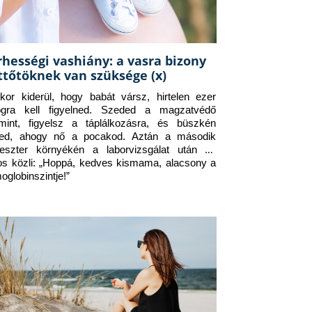
rhességi vashiány: a vasra bizony
ttőtöknek van szüksége (x)
kor kiderül, hogy babát vársz, hirtelen ezer 
ogra kell figyelned. Szeded a magzatvédő 
amint, figyelsz a táplálkozásra, és büszkén 
ed, ahogy nő a pocakod. Aztán a második 
meszter környékén a laborvizsgálat után az 
os közli: „Hoppá, kedves kismama, alacsony a 
oglobinszintje!”