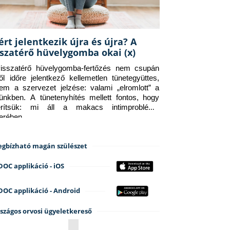
ért jelentkezik újra és újra? A
sszatérő hüvelygomba okai (x)
isszatérő hüvelygomba-fertőzés nem csupán 
ről időre jelentkező kellemetlen tünetegyüttes, 
em a szervezet jelzése: valami „elromlott” a 
tünkben. A tünetenyhítés mellett fontos, hogy 
erítsük: mi áll a makacs intimprobléma 
terében.
gbízható magán szülészet
DOC applikáció - iOS
DOC applikáció - Android
szágos orvosi ügyeletkereső