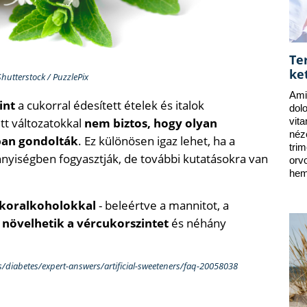
Te
ke
Shutterstock / PuzzlePix
Ami
int
a cukorral édesített ételek és italok
dol
tt változatokkal
nem biztos, hogy olyan
vit
néz
ban gondolták
. Ez különösen igaz lehet, ha a
tri
yiségben fogyasztják, de további kutatásokra van
orv
hem
ukoralkoholokkal
- beleértve a mannitot, a
k
növelhetik a vércukorszintet
és néhány
s/diabetes/expert-answers/artificial-sweeteners/faq-20058038