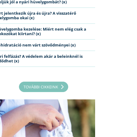
eljük jól a nyári hüvelygombát? (x)
t jelentkezik újra és újra? A visszatérő
elygomba okai (x)
üvelygomba kezelése: Miért nem elég csak a
kozókat kiirtani? (x)
ehidratáció nem várt szövődményei (x)
ri felfázás? A védelem akár a beleinknél is
dődhet (x)
TOVÁBBI CIKKEINK