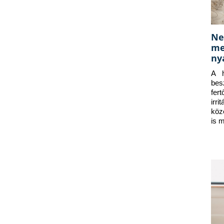
Ne
me
ny
A h
bes
fer
irr
köz
is 