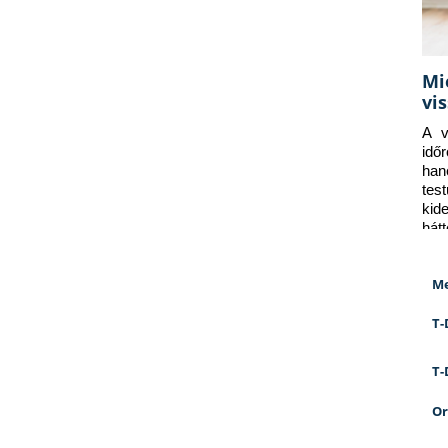
Mi
vi
A v
idő
han
tes
kid
hát
Me
T-
T-
Or