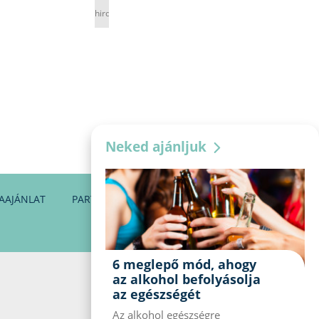
hirdetés
Neked ajánljuk
AAJÁNLAT
PARTNEREINK
KAPCSOLAT
6 meglepő mód, ahogy
az alkohol befolyásolja
az egészségét
Az alkohol egészségre