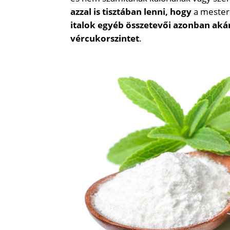
azzal is tisztában lenni, hogy
a mester
italok egyéb összetevői azonban akár
vércukorszintet
.