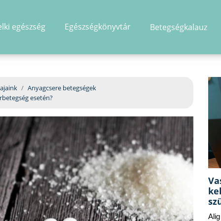
elki egészség
Egészségkönyvtár
Betegségkalauz
hirdetés
ajaink
Anyagcsere betegségek
rbetegség esetén?
Va
ke
sz
Ali