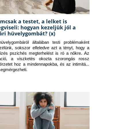
mcsak a testet, a lelket is
gviseli: hogyan kezeljük jól a
ári hüvelygombát? (x)
üvelygombáról általában testi problémaként 
zélünk, sokszor elfeledve azt a tényt, hogy a 
tőzés pszichés megterhelést is ró a nőkre. Az 
itáció, a viszketés okozta szorongás rossz 
érzetet hoz a mindennapokba, és az intimitást 
megmérgezheti.