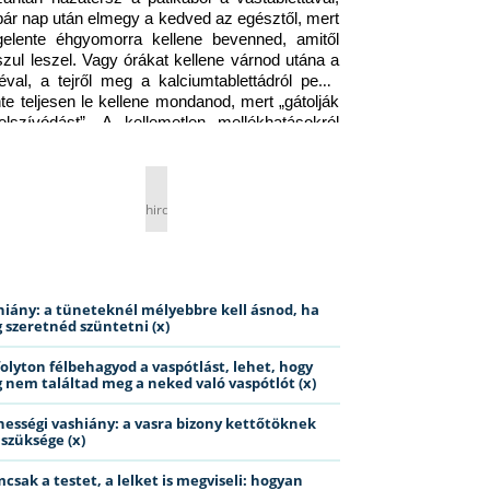
pár nap után elmegy a kedved az egésztől, mert 
gelente éhgyomorra kellene bevenned, amitől 
szul leszel. Vagy órákat kellene várnod utána a 
éval, a tejről meg a kalciumtablettádról pedig 
nte teljesen le kellene mondanod, mert „gátolják 
elszívódást”. A kellemetlen mellékhatásokról 
ig jobb nem is beszélni… Ismerős helyzet?
hirdetés
hiány: a tüneteknél mélyebbre kell ásnod, ha
 szeretnéd szüntetni (x)
folyton félbehagyod a vaspótlást, lehet, hogy
 nem találtad meg a neked való vaspótlót (x)
hességi vashiány: a vasra bizony kettőtöknek
 szüksége (x)
csak a testet, a lelket is megviseli: hogyan