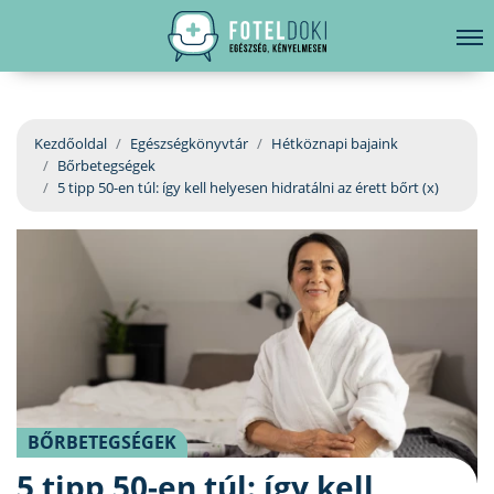
hirdetés
LELKI EGÉSZSÉG
Bejelentkezés
EGÉSZSÉGKÖNYVTÁR
Kezdőoldal
Egészségkönyvtár
Hétköznapi bajaink
Bőrbetegségek
BETEGSÉGKALAUZ
5 tipp 50-en túl: így kell helyesen hidratálni az érett bőrt (x)
ÜGYELETKERESŐ
ORVOS VÁLASZOL
ORVOSKERESŐ
BŐRBETEGSÉGEK
5 tipp 50-en túl: így kell