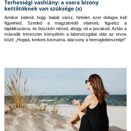
Terhességi vashiány: a vasra bizony
kettőtöknek van szüksége (x)
Amikor kiderül, hogy babát vársz, hirtelen ezer dologra kell 
figyelned. Szeded a magzatvédő vitamint, figyelsz a 
táplálkozásra, és büszkén nézed, ahogy nő a pocakod. Aztán a 
második trimeszter környékén a laborvizsgálat után az orvos 
közli: „Hoppá, kedves kismama, alacsony a hemoglobinszintje!”