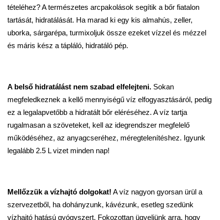
tételéhez? A természetes arcpakolások segítik a bőr fiatalon
tartását, hidratálását. Ha marad ki egy kis almahús, zeller,
uborka, sárgarépa, turmixoljuk össze ezeket vízzel és mézzel
és máris kész a tápláló, hidratáló pép.
A belső hidratálást nem szabad elfelejteni.
Sokan
megfeledkeznek a kellő mennyiségű víz elfogyasztásáról, pedig
ez a legalapvetőbb a hidratált bőr eléréséhez. A víz tartja
rugalmasan a szöveteket, kell az idegrendszer megfelelő
működéséhez, az anyagcseréhez, méregtelenítéshez. Igyunk
legalább 2.5 L vizet minden nap!
Mellőzzük a vízhajtó dolgokat!
A víz nagyon gyorsan ürül a
szervezetből, ha dohányzunk, kávézunk, esetleg szedünk
vízhajtó hatású gyógyszert. Fokozottan ügyeljünk arra, hogy