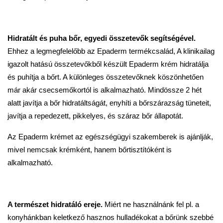
Hi
dratált és puha bőr, egyedi összetevők segítségével
.
Ehhez a legmegfelelőbb az Epaderm termékcsalád, A klinikailag
igazolt hatású összetevőkből készült Epaderm krém hidratálja
és puhítja a bőrt. A különleges összetevőknek köszönhetően
már akár csecsemőkortól is alkalmazható. Mindössze 2 hét
alatt javítja a bőr hidratáltságát, enyhíti a bőrszárazság tüneteit,
javítja a repedezett, pikkelyes, és száraz bőr állapotát.
Az Epaderm krémet az egészségügyi szakemberek is ajánlják,
mivel nemcsak krémként, hanem bőrtisztítóként is
alkalmazható.
A természet hidratáló ereje.
Miért ne használnánk fel pl. a
konyhánkban keletkező hasznos hulladékokat a bőrünk szebbé