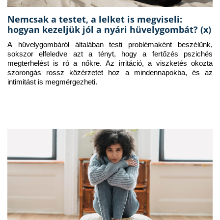
Nemcsak a testet, a lelket is megviseli:
hogyan kezeljük jól a nyári hüvelygombát? (x)
A hüvelygombáról általában testi problémaként beszélünk, 
sokszor elfeledve azt a tényt, hogy a fertőzés pszichés 
megterhelést is ró a nőkre. Az irritáció, a viszketés okozta 
szorongás rossz közérzetet hoz a mindennapokba, és az 
intimitást is megmérgezheti.