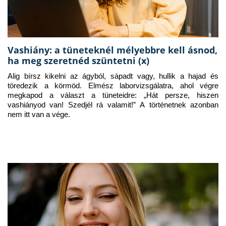
Vashiány: a tüneteknél mélyebbre kell ásnod,
ha meg szeretnéd szüntetni (x)
Alig bírsz kikelni az ágyból, sápadt vagy, hullik a hajad és 
töredezik a körmöd. Elmész laborvizsgálatra, ahol végre 
megkapod a választ a tüneteidre: „Hát persze, hiszen 
vashiányod van! Szedjél rá valamit!” A történetnek azonban 
nem itt van a vége.