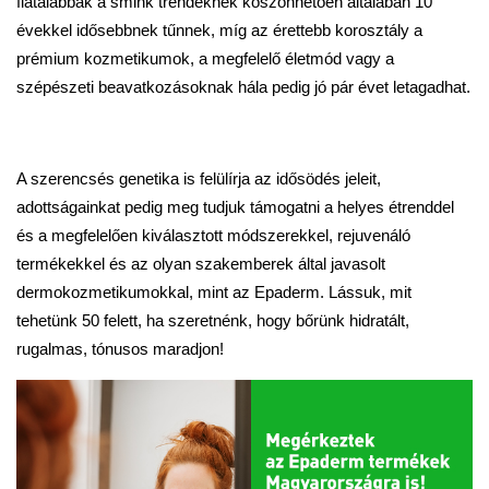
fiatalabbak a smink trendeknek köszönhetően általában 10
évekkel idősebbnek tűnnek, míg az érettebb korosztály a
prémium kozmetikumok, a megfelelő életmód vagy a
szépészeti beavatkozásoknak hála pedig jó pár évet letagadhat.
A szerencsés genetika is felülírja az idősödés jeleit,
adottságainkat pedig meg tudjuk támogatni a helyes étrenddel
és a megfelelően kiválasztott módszerekkel, rejuvenáló
termékekkel és az olyan szakemberek által javasolt
dermokozmetikumokkal, mint az Epaderm. Lássuk, mit
tehetünk 50 felett, ha szeretnénk, hogy bőrünk hidratált,
rugalmas, tónusos maradjon!