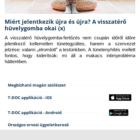
Miért jelentkezik újra és újra? A visszatérő
hüvelygomba okai (x)
A visszatérő hüvelygomba-fertőzés nem csupán időről időre 
jelentkező kellemetlen tünetegyüttes, hanem a szervezet 
jelzése: valami „elromlott” a testünkben. A tünetenyhítés mellett 
fontos, hogy kiderítsük: mi áll a makacs intimprobléma 
hátterében.
Megbízható magán szülészet
T-DOC applikáció - iOS
T-DOC applikáció - Android
Országos orvosi ügyeletkereső