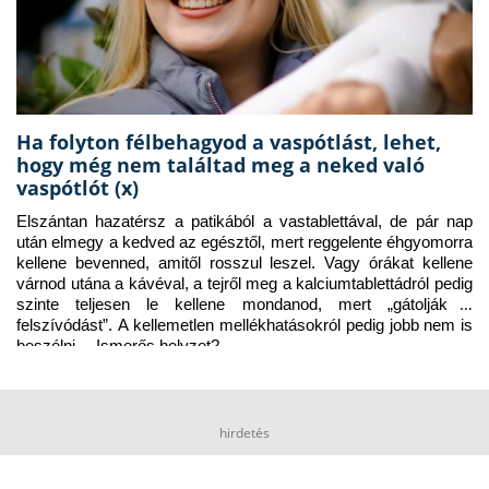
Ha folyton félbehagyod a vaspótlást, lehet,
hogy még nem találtad meg a neked való
vaspótlót (x)
Elszántan hazatérsz a patikából a vastablettával, de pár nap 
után elmegy a kedved az egésztől, mert reggelente éhgyomorra 
kellene bevenned, amitől rosszul leszel. Vagy órákat kellene 
várnod utána a kávéval, a tejről meg a kalciumtablettádról pedig 
szinte teljesen le kellene mondanod, mert „gátolják a 
felszívódást”. A kellemetlen mellékhatásokról pedig jobb nem is 
beszélni… Ismerős helyzet?
hirdetés