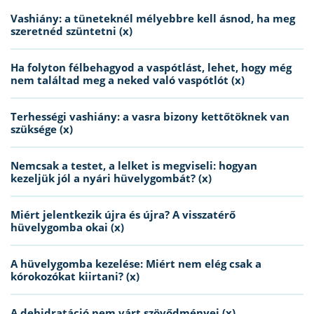
Vashiány: a tüneteknél mélyebbre kell ásnod, ha meg
szeretnéd szüntetni (x)
Ha folyton félbehagyod a vaspótlást, lehet, hogy még
nem találtad meg a neked való vaspótlót (x)
Terhességi vashiány: a vasra bizony kettőtöknek van
szüksége (x)
Nemcsak a testet, a lelket is megviseli: hogyan
kezeljük jól a nyári hüvelygombát? (x)
Miért jelentkezik újra és újra? A visszatérő
hüvelygomba okai (x)
A hüvelygomba kezelése: Miért nem elég csak a
kórokozókat kiirtani? (x)
A dehidratáció nem várt szövődményei (x)