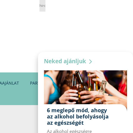
hirdetés
Neked ajánljuk
AAJÁNLAT
PARTNEREINK
KAPCSOLAT
6 meglepő mód, ahogy
az alkohol befolyásolja
az egészségét
Az alkohol egészségre