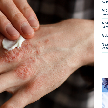
kez
Miér
hüv
A h
kóro
A d
Nyá
kez