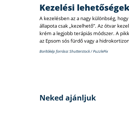
Kezelési lehetősége
A kezelésben az a nagy különbség, hogy 
állapota csak „kezelhető”. Az ótvar kez
krém a legjobb terápiás módszer. A pik
az Epsom sós fürdő vagy a hidrokortizo
Borítókép forrása: Shutterstock / PuzzlePix
Neked ajánljuk