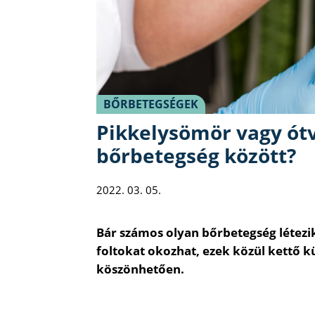
BŐRBETEGSÉGEK
Pikkelysömör vagy ótv
bőrbetegség között?
2022. 03. 05.
Bár számos olyan bőrbetegség létezik
foltokat okozhat, ezek közül kettő
köszönhetően.