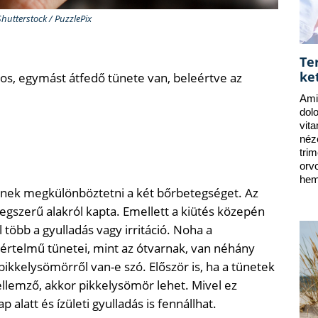
Shutterstock / PuzzlePix
Te
ke
s, egymást átfedő tünete van, beleértve az
Ami
dol
vit
néz
tri
orv
hem
tnek megkülönböztetni a két bőrbetegséget. Az
regszerű alakról kapta. Emellett a kiütés közepén
l több a gyulladás vagy irritáció. Noha a
értelmű tünetei, mint az ótvarnak, van néhány
ikkelysömörről van-e szó. Először is, ha a tünetek
ellemző, akkor pikkelysömör lehet. Mivel ez
 alatt és ízületi gyulladás is fennállhat.