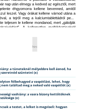
pár nap után elmegy a kedved az egésztől, mert 
gelente éhgyomorra kellene bevenned, amitől 
szul leszel. Vagy órákat kellene várnod utána a 
éval, a tejről meg a kalciumtablettádról pedig 
nte teljesen le kellene mondanod, mert „gátolják 
elszívódást”. A kellemetlen mellékhatásokról 
ig jobb nem is beszélni… Ismerős helyzet?
hirdetés
hiány: a tüneteknél mélyebbre kell ásnod, ha
 szeretnéd szüntetni (x)
folyton félbehagyod a vaspótlást, lehet, hogy
 nem találtad meg a neked való vaspótlót (x)
hességi vashiány: a vasra bizony kettőtöknek
 szüksége (x)
csak a testet, a lelket is megviseli: hogyan