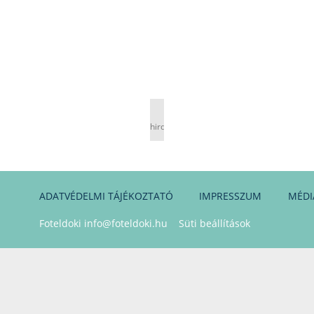
hirdetés
ADATVÉDELMI TÁJÉKOZTATÓ
IMPRESSZUM
MÉDI
Foteldoki
info@foteldoki.hu
Süti beállítások