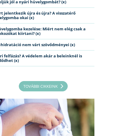
eljük jól a nyári hüvelygombát? (x)
t jelentkezik újra és újra? A visszatérő
elygomba okai (x)
üvelygomba kezelése: Miért nem elég csak a
kozókat kiirtani? (x)
ehidratáció nem várt szövődményei (x)
ri felfázás? A védelem akár a beleinknél is
dődhet (x)
TOVÁBBI CIKKEINK