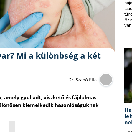
ha
lab
tün
Sze
van
ar? Mi a különbség a két
Dr. Szabó Rita
, amely gyulladt, viszkető és fájdalmas
 különösen kiemelkedik hasonlóságuknak
Ha
le
ne
Els