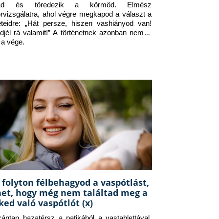
jad és töredezik a körmöd. Elmész 
orvizsgálatra, ahol végre megkapod a választ a 
eteidre: „Hát persze, hiszen vashiányod van! 
djél rá valamit!” A történetnek azonban nem itt 
 a vége.
 folyton félbehagyod a vaspótlást,
het, hogy még nem találtad meg a
ked való vaspótlót (x)
zántan hazatérsz a patikából a vastablettával, 