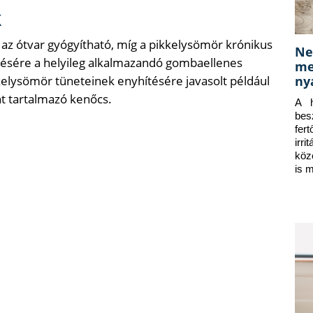
k
az ótvar gyógyítható, míg a pikkelysömör krónikus
Ne
elésére a helyileg alkalmazandó gombaellenes
me
ny
kelysömör tüneteinek enyhítésére javasolt például
nt tartalmazó kenőcs.
A h
bes
fer
irr
köz
is 