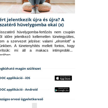
ért jelentkezik újra és újra? A
sszatérő hüvelygomba okai (x)
isszatérő hüvelygomba-fertőzés nem csupán 
ről időre jelentkező kellemetlen tünetegyüttes, 
em a szervezet jelzése: valami „elromlott” a 
tünkben. A tünetenyhítés mellett fontos, hogy 
erítsük: mi áll a makacs intimprobléma 
terében.
gbízható magán szülészet
DOC applikáció - iOS
DOC applikáció - Android
szágos orvosi ügyeletkereső