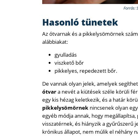
Forrás: 
Hasonló tünetek
Az ótvarnak és a pikkelysömörnek számo
alábbiakat:
gyulladás
viszkető bőr
pikkelyes, repedezett bőr.
De vannak olyan jelek, amelyek segíthe
ótvar
a nevét a kiütések széle körüli fé
egy kis hézag keletkezik, és a határ körü
pikkelysömörnek
nincsenek olyan egy
egyéb módja annak, hogy megállapítsa, p
visszatérnek, és hiányzik a gyűrűszerű j
krónikus állapot, nem múlik el néhány nap