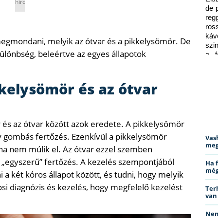
hirdetés
de 
reg
ros
káv
egmondani, melyik az ótvar és a pikkelysömör. De
szi
különbség, beleértve az egyes állapotok
a f
ped
kelysömör és az ótvar
és az ótvar között azok eredete. A pikkelysömör
y gombás fertőzés. Ezenkívül a pikkelysömör
Vas
meg
soha nem múlik el. Az ótvar ezzel szemben
 „egyszerű” fertőzés. A kezelés szempontjából
Ha 
még
a két kóros állapot között, és tudni, hogy melyik
osi diagnózis és kezelés, hogy megfelelő kezelést
Ter
van
Nem