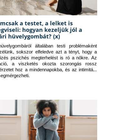
mcsak a testet, a lelket is
gviseli: hogyan kezeljük jól a
ári hüvelygombát? (x)
üvelygombáról általában testi problémaként 
zélünk, sokszor elfeledve azt a tényt, hogy a 
tőzés pszichés megterhelést is ró a nőkre. Az 
itáció, a viszketés okozta szorongás rossz 
érzetet hoz a mindennapokba, és az intimitást 
megmérgezheti.