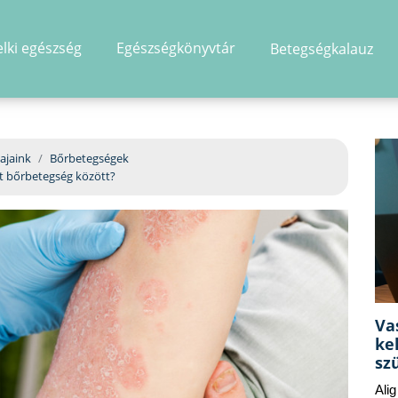
elki egészség
Egészségkönyvtár
Betegségkalauz
hirdetés
ajaink
Bőrbetegségek
t bőrbetegség között?
Va
ke
sz
Ali