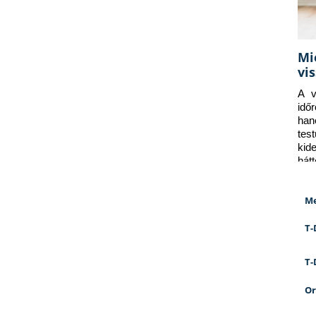
Mi
vi
A v
idő
han
tes
kid
hát
Me
T-
T-
Or