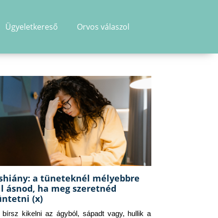
Ügyeletkereső
Orvos válaszol
shiány: a tüneteknél mélyebbre
ll ásnod, ha meg szeretnéd
üntetni (x)
g bírsz kikelni az ágyból, sápadt vagy, hullik a 