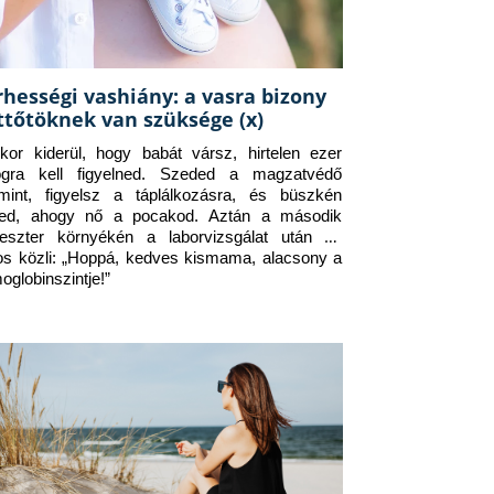
rhességi vashiány: a vasra bizony
ttőtöknek van szüksége (x)
kor kiderül, hogy babát vársz, hirtelen ezer 
ogra kell figyelned. Szeded a magzatvédő 
amint, figyelsz a táplálkozásra, és büszkén 
ed, ahogy nő a pocakod. Aztán a második 
meszter környékén a laborvizsgálat után az 
os közli: „Hoppá, kedves kismama, alacsony a 
oglobinszintje!”