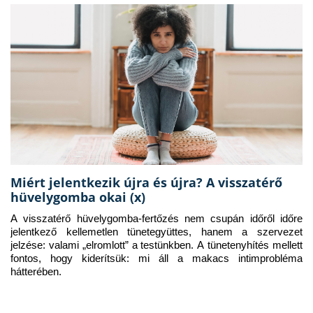
Miért jelentkezik újra és újra? A visszatérő
hüvelygomba okai (x)
A visszatérő hüvelygomba-fertőzés nem csupán időről időre 
jelentkező kellemetlen tünetegyüttes, hanem a szervezet 
jelzése: valami „elromlott” a testünkben. A tünetenyhítés mellett 
fontos, hogy kiderítsük: mi áll a makacs intimprobléma 
hátterében.