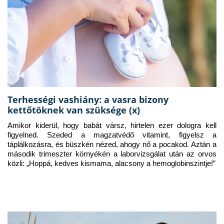
Terhességi vashiány: a vasra bizony
kettőtöknek van szüksége (x)
Amikor kiderül, hogy babát vársz, hirtelen ezer dologra kell 
figyelned. Szeded a magzatvédő vitamint, figyelsz a 
táplálkozásra, és büszkén nézed, ahogy nő a pocakod. Aztán a 
második trimeszter környékén a laborvizsgálat után az orvos 
közli: „Hoppá, kedves kismama, alacsony a hemoglobinszintje!”