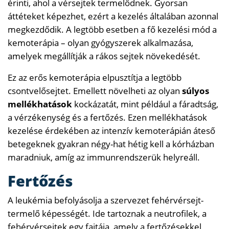
érinti, ahol a vérsejtek termelődnek. Gyorsan
áttéteket képezhet, ezért a kezelés általában azonnal
megkezdődik. A legtöbb esetben a fő kezelési mód a
kemoterápia – olyan gyógyszerek alkalmazása,
amelyek megállítják a rákos sejtek növekedését.
Ez az erős kemoterápia elpusztítja a legtöbb
csontvelősejtet. Emellett növelheti az olyan
súlyos
mellékhatások
kockázatát, mint például a fáradtság,
a vérzékenység és a fertőzés. Ezen mellékhatások
kezelése érdekében az intenzív kemoterápián áteső
betegeknek gyakran négy-hat hétig kell a kórházban
maradniuk, amíg az immunrendszerük helyreáll.
Fertőzés
A leukémia befolyásolja a szervezet fehérvérsejt-
termelő képességét. Ide tartoznak a neutrofilek, a
fehérvérsejtek egy fajtája, amely a fertőzésekkel