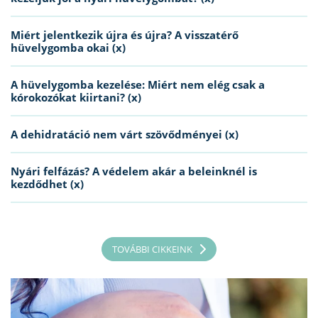
Miért jelentkezik újra és újra? A visszatérő
hüvelygomba okai (x)
A hüvelygomba kezelése: Miért nem elég csak a
kórokozókat kiirtani? (x)
A dehidratáció nem várt szövődményei (x)
Nyári felfázás? A védelem akár a beleinknél is
kezdődhet (x)
TOVÁBBI CIKKEINK