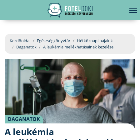
hirdetés
LELKI EGÉSZSÉG
Bejelentkezés
EGÉSZSÉGKÖNYVTÁR
Kezdőoldal
Egészségkönyvtár
Hétköznapi bajaink
Daganatok
A leukémia mellékhatásainak kezelése
BETEGSÉGKALAUZ
ÜGYELETKERESŐ
ORVOS VÁLASZOL
ORVOSKERESŐ
DAGANATOK
A leukémia