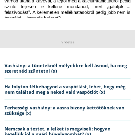
várnod utána a kávéval, a tejről meg a kalciumtablettádról pedig 
szinte teljesen le kellene mondanod, mert „gátolják a 
felszívódást”. A kellemetlen mellékhatásokról pedig jobb nem is 
beszélni… Ismerős helyzet?
hirdetés
Vashiány: a tüneteknél mélyebbre kell ásnod, ha meg
szeretnéd szüntetni (x)
Ha folyton félbehagyod a vaspótlást, lehet, hogy még
nem találtad meg a neked való vaspótlót (x)
Terhességi vashiány: a vasra bizony kettőtöknek van
szüksége (x)
Nemcsak a testet, a lelket is megviseli: hogyan
kezeljük jól a nyári hüvelygombát? (x)