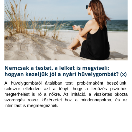
Nemcsak a testet, a lelket is megviseli:
hogyan kezeljük jól a nyári hüvelygombát? (x)
A hüvelygombáról általában testi problémaként beszélünk, 
sokszor elfeledve azt a tényt, hogy a fertőzés pszichés 
megterhelést is ró a nőkre. Az irritáció, a viszketés okozta 
szorongás rossz közérzetet hoz a mindennapokba, és az 
intimitást is megmérgezheti.