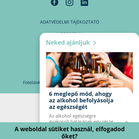
ADATVÉDELMI TÁJÉKOZTATÓ
IMPRESSZUM
Neked ajánljuk
MÉDIAAJÁNLAT
PARTNEREINK
KAPCSOLAT
Foteldoki
info@foteldoki.hu
Süti beállítások
6 meglepő mód, ahogy
az alkohol befolyásolja
az egészségét
Az alkohol egészségre
gyakorolt ​​hatásának egy része
jól ismert, mások azonban
A weboldal sütiket használ, elfogadod
meglepők lehetnek. Van hat
őket?
kevésbé ismert hatás, amelyet