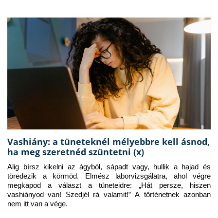
Vashiány: a tüneteknél mélyebbre kell ásnod,
ha meg szeretnéd szüntetni (x)
Alig bírsz kikelni az ágyból, sápadt vagy, hullik a hajad és 
töredezik a körmöd. Elmész laborvizsgálatra, ahol végre 
megkapod a választ a tüneteidre: „Hát persze, hiszen 
vashiányod van! Szedjél rá valamit!” A történetnek azonban 
nem itt van a vége.