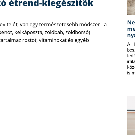
zó étrend-kiegészítők
Ne
 bevitelét, van egy természetesebb módszer - a
me
penót, kelkáposzta, zöldbab, zöldborsó)
ny
artalmaz rostot, vitaminokat és egyéb
A h
bes
fer
irr
köz
is 