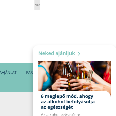
hirdetés
Neked ajánljuk
AAJÁNLAT
PARTNEREINK
KAPCSOLAT
6 meglepő mód, ahogy
az alkohol befolyásolja
az egészségét
Az alkohol egészségre