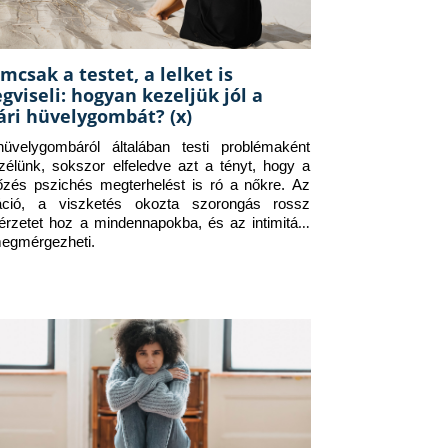
mcsak a testet, a lelket is
gviseli: hogyan kezeljük jól a
ári hüvelygombát? (x)
üvelygombáról általában testi problémaként 
zélünk, sokszor elfeledve azt a tényt, hogy a 
tőzés pszichés megterhelést is ró a nőkre. Az 
itáció, a viszketés okozta szorongás rossz 
érzetet hoz a mindennapokba, és az intimitást 
megmérgezheti.