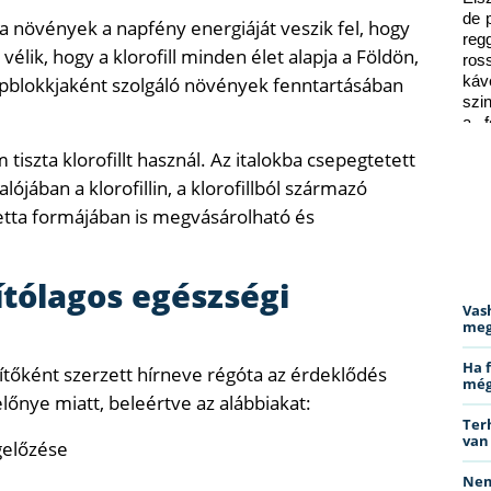
de 
 a növények a napfény energiáját veszik fel, hogy
reg
élik, hogy a klorofill minden élet alapja a Földön,
ros
lapblokkjaként szolgáló növények fenntartásában
káv
szi
a f
ped
tiszta klorofillt használ. Az italokba csepegtetett
lójában a klorofillin, a klorofillból származó
bletta formájában is megvásárolható és
lítólagos egészségi
Vas
meg
Ha 
zítőként szerzett hírneve régóta az érdeklődés
még
őnye miatt, beleértve az alábbiakat:
Ter
van
előzése
Nem