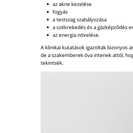
az akne kezelése
fogyás
a testszag szabályozása
a székrekedés és a gázképződés e
az energia növelése.
A klinikai kutatások igazoltak bizonyos 
de a szakemberek óva intenek attól, ho
tekintsék.