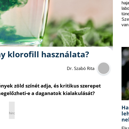
ha
lab
tün
Sze
van
 klorofill használata?
Dr. Szabó Rita
nyek zöld színét adja, és kritikus szerepet
 megelőzheti-e a daganatok kialakulását?
Ha
le
hirdetés
ne
Els