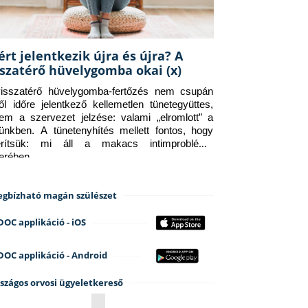
ért jelentkezik újra és újra? A
sszatérő hüvelygomba okai (x)
isszatérő hüvelygomba-fertőzés nem csupán 
ről időre jelentkező kellemetlen tünetegyüttes, 
em a szervezet jelzése: valami „elromlott” a 
tünkben. A tünetenyhítés mellett fontos, hogy 
erítsük: mi áll a makacs intimprobléma 
terében.
gbízható magán szülészet
DOC applikáció - iOS
DOC applikáció - Android
szágos orvosi ügyeletkereső