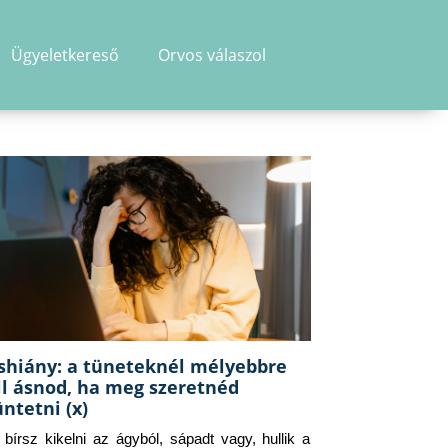
Ügyeletkereső
Orvos válaszol
shiány: a tüneteknél mélyebbre
ll ásnod, ha meg szeretnéd
üntetni (x)
g bírsz kikelni az ágyból, sápadt vagy, hullik a 