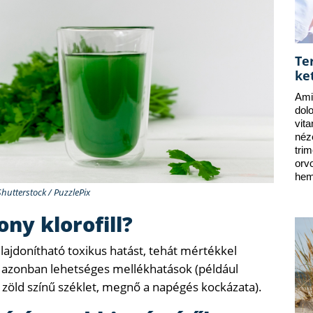
Te
ke
Ami
dol
vit
néz
tri
orv
hem
Shutterstock / PuzzlePix
ny klorofill?
ulajdonítható toxikus hatást, tehát mértékkel
 azonban lehetséges mellékhatások (például
öld színű széklet, megnő a napégés kockázata).