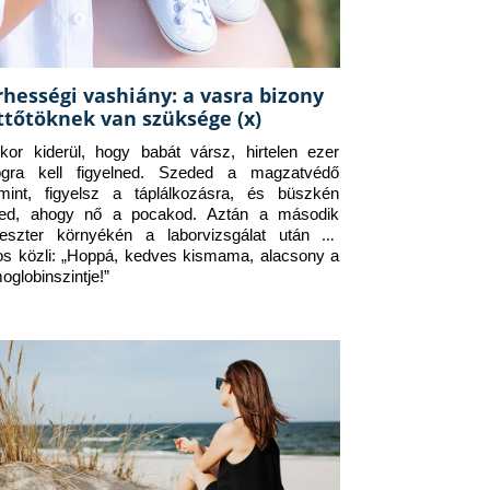
rhességi vashiány: a vasra bizony
ttőtöknek van szüksége (x)
kor kiderül, hogy babát vársz, hirtelen ezer 
ogra kell figyelned. Szeded a magzatvédő 
amint, figyelsz a táplálkozásra, és büszkén 
ed, ahogy nő a pocakod. Aztán a második 
meszter környékén a laborvizsgálat után az 
os közli: „Hoppá, kedves kismama, alacsony a 
oglobinszintje!”