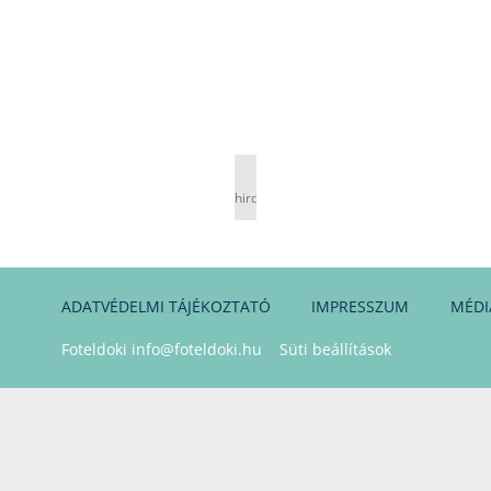
hirdetés
ADATVÉDELMI TÁJÉKOZTATÓ
IMPRESSZUM
MÉDI
Foteldoki
info@foteldoki.hu
Süti beállítások