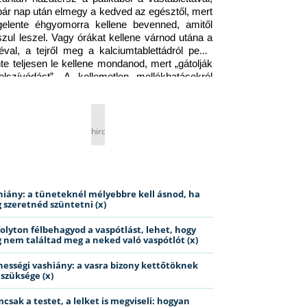
pár nap után elmegy a kedved az egésztől, mert 
gelente éhgyomorra kellene bevenned, amitől 
szul leszel. Vagy órákat kellene várnod utána a 
éval, a tejről meg a kalciumtablettádról pedig 
nte teljesen le kellene mondanod, mert „gátolják 
elszívódást”. A kellemetlen mellékhatásokról 
ig jobb nem is beszélni… Ismerős helyzet?
hirdetés
hiány: a tüneteknél mélyebbre kell ásnod, ha
 szeretnéd szüntetni (x)
folyton félbehagyod a vaspótlást, lehet, hogy
 nem találtad meg a neked való vaspótlót (x)
hességi vashiány: a vasra bizony kettőtöknek
 szüksége (x)
csak a testet, a lelket is megviseli: hogyan