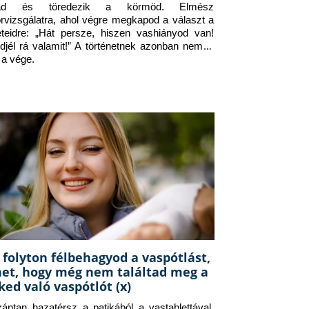
jad és töredezik a körmöd. Elmész 
orvizsgálatra, ahol végre megkapod a választ a 
eteidre: „Hát persze, hiszen vashiányod van! 
djél rá valamit!” A történetnek azonban nem itt 
 a vége.
 folyton félbehagyod a vaspótlást,
het, hogy még nem találtad meg a
ked való vaspótlót (x)
zántan hazatérsz a patikából a vastablettával, 