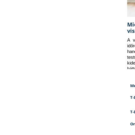
Mi
vi
A v
idő
han
tes
kid
hát
Me
T-
T-
Or