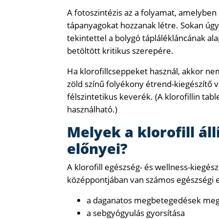
A fotoszintézis az a folyamat, amelyben
tápanyagokat hozzanak létre. Sokan úgy v
tekintettel a bolygó táplálékláncának a
betöltött kritikus szerepére.
Ha klorofillcseppeket használ, akkor nem 
zöld színű folyékony étrend-kiegészítő va
félszintetikus keverék. (A klorofillin ta
használható.)
Melyek a klorofill ál
előnyei?
A klorofill egészség- és wellness-kiegés
középpontjában van számos egészségi el
a daganatos megbetegedések meg
a sebgyógyulás gyorsítása