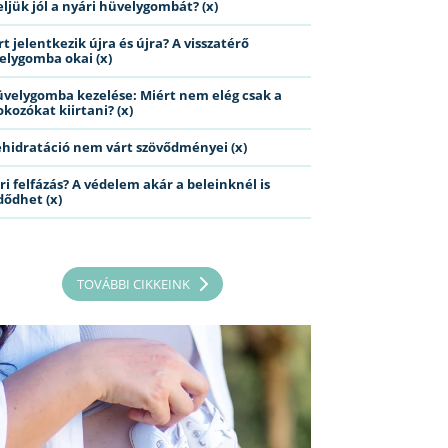
eljük jól a nyári hüvelygombát? (x)
t jelentkezik újra és újra? A visszatérő
elygomba okai (x)
üvelygomba kezelése: Miért nem elég csak a
kozókat kiirtani? (x)
ehidratáció nem várt szövődményei (x)
ri felfázás? A védelem akár a beleinknél is
dődhet (x)
TOVÁBBI CIKKEINK