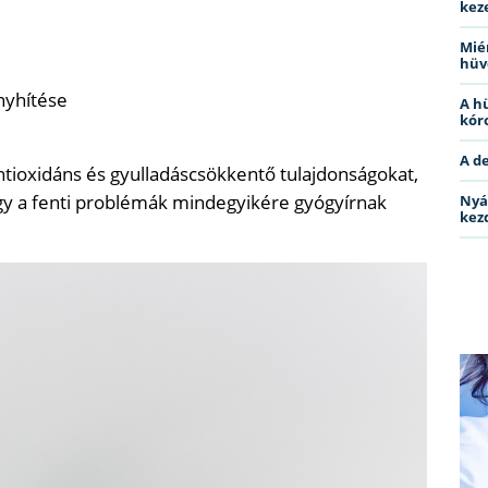
kez
Miér
hüv
nyhítése
A h
kóro
A d
antioxidáns és gyulladáscsökkentő tulajdonságokat,
gy a fenti problémák mindegyikére gyógyírnak
Nyá
kez