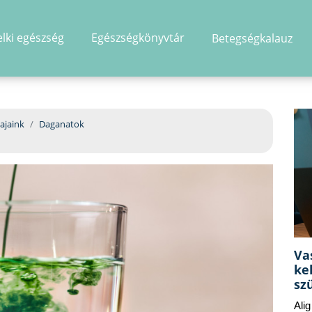
elki egészség
Egészségkönyvtár
Betegségkalauz
hirdetés
ajaink
Daganatok
Va
ke
sz
Ali