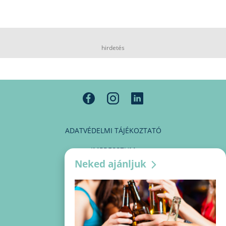
hirdetés
ADATVÉDELMI TÁJÉKOZTATÓ
IMPRESSZUM
Neked ajánljuk
MÉDIAAJÁNLAT
PARTNEREINK
KAPCSOLAT