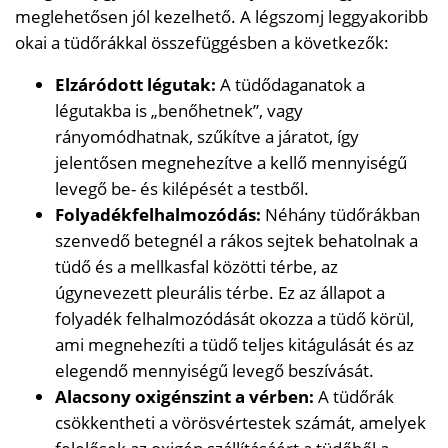
meglehetősen jól kezelhető. A légszomj leggyakoribb
okai a tüdőrákkal összefüggésben a következők:
Elzáródott légutak:
A tüdődaganatok a
légutakba is „benőhetnek”, vagy
rányomódhatnak, szűkítve a járatot, így
jelentősen megnehezítve a kellő mennyiségű
levegő be- és kilépését a testből.
Folyadékfelhalmozódás:
Néhány tüdőrákban
szenvedő betegnél a rákos sejtek behatolnak a
tüdő és a mellkasfal közötti térbe, az
úgynevezett pleurális térbe. Ez az állapot a
folyadék felhalmozódását okozza a tüdő körül,
ami megnehezíti a tüdő teljes kitágulását és az
elegendő mennyiségű levegő beszívását.
Alacsony oxigénszint a vérben:
A tüdőrák
csökkentheti a vörösvértestek számát, amelyek