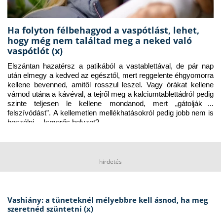
Ha folyton félbehagyod a vaspótlást, lehet,
hogy még nem találtad meg a neked való
vaspótlót (x)
Elszántan hazatérsz a patikából a vastablettával, de pár nap 
után elmegy a kedved az egésztől, mert reggelente éhgyomorra 
kellene bevenned, amitől rosszul leszel. Vagy órákat kellene 
várnod utána a kávéval, a tejről meg a kalciumtablettádról pedig 
szinte teljesen le kellene mondanod, mert „gátolják a 
felszívódást”. A kellemetlen mellékhatásokról pedig jobb nem is 
beszélni… Ismerős helyzet?
hirdetés
Vashiány: a tüneteknél mélyebbre kell ásnod, ha meg
szeretnéd szüntetni (x)