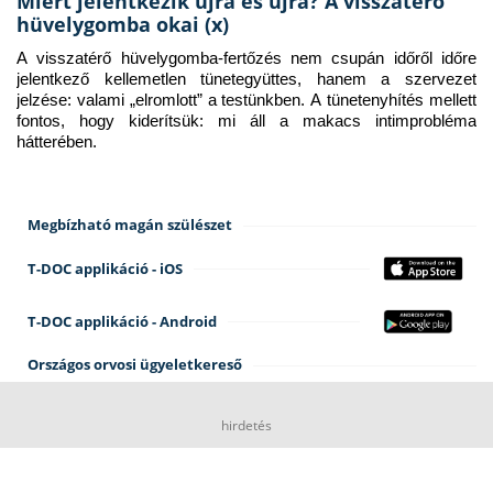
Miért jelentkezik újra és újra? A visszatérő
hüvelygomba okai (x)
A visszatérő hüvelygomba-fertőzés nem csupán időről időre 
jelentkező kellemetlen tünetegyüttes, hanem a szervezet 
jelzése: valami „elromlott” a testünkben. A tünetenyhítés mellett 
fontos, hogy kiderítsük: mi áll a makacs intimprobléma 
hátterében.
Megbízható magán szülészet
T-DOC applikáció - iOS
T-DOC applikáció - Android
Országos orvosi ügyeletkereső
hirdetés