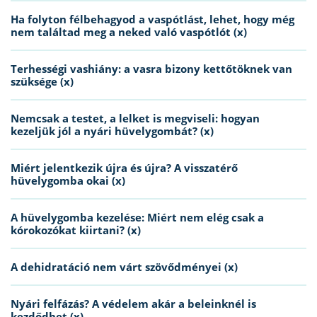
Ha folyton félbehagyod a vaspótlást, lehet, hogy még
nem találtad meg a neked való vaspótlót (x)
Terhességi vashiány: a vasra bizony kettőtöknek van
szüksége (x)
Nemcsak a testet, a lelket is megviseli: hogyan
kezeljük jól a nyári hüvelygombát? (x)
Miért jelentkezik újra és újra? A visszatérő
hüvelygomba okai (x)
A hüvelygomba kezelése: Miért nem elég csak a
kórokozókat kiirtani? (x)
A dehidratáció nem várt szövődményei (x)
Nyári felfázás? A védelem akár a beleinknél is
kezdődhet (x)