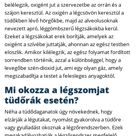
belélegzik, oxigént jut a szervezetbe az orrán és a
szájon keresztül. Az oxigén a légcsövön keresztül a
tüdőkben lévő hörgőkbe, majd az alveolusoknak
nevezett apró, léggömbszerű légzsákokba kerül.
Ezeket a légzsákokat erek borítják, amelyek az
oxigént a szívébe juttatják, ahonnan az egész testben
eloszlik. Amikor kilélegzik, az egész folyamat fordított
sorrendben történik, azzal a különbséggel, hogy a
levegőbe szén-dioxid jut, ami egy olyan gáz, amely
megszabadítja a testet a felesleges anyagoktól.
Mi okozza a légszomjat
tüdőrák esetén?
Néha a tüdődaganatok úgy növekednek, hogy
elzárják a légutakat, nyomást gyakorolva a tüdőre
vagy gyulladást okoznak a légzőrendszerben. Ezek
megakadályozhatják a légzőrendszer megfelelő