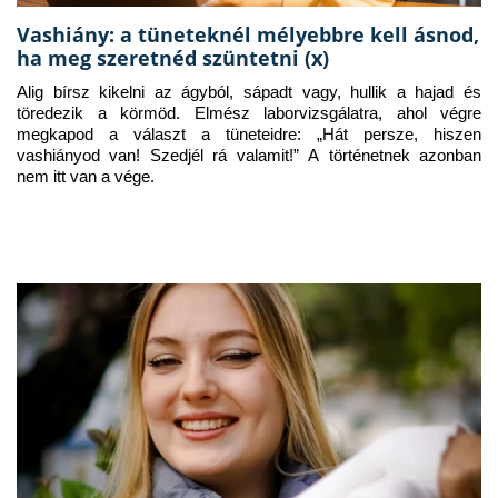
Vashiány: a tüneteknél mélyebbre kell ásnod,
ha meg szeretnéd szüntetni (x)
Alig bírsz kikelni az ágyból, sápadt vagy, hullik a hajad és 
töredezik a körmöd. Elmész laborvizsgálatra, ahol végre 
megkapod a választ a tüneteidre: „Hát persze, hiszen 
vashiányod van! Szedjél rá valamit!” A történetnek azonban 
nem itt van a vége.