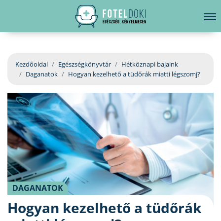
hirdetés
LELKI EGÉSZSÉG
Bejelentkezés
EGÉSZSÉGKÖNYVTÁR
Kezdőoldal
Egészségkönyvtár
Hétköznapi bajaink
Daganatok
Hogyan kezelhető a tüdőrák miatti légszomj?
BETEGSÉGKALAUZ
ÜGYELETKERESŐ
ORVOS VÁLASZOL
ORVOSKERESŐ
DAGANATOK
Hogyan kezelhető a tüdőrák