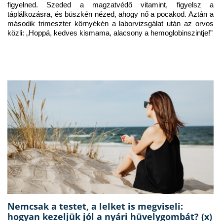
figyelned. Szeded a magzatvédő vitamint, figyelsz a 
táplálkozásra, és büszkén nézed, ahogy nő a pocakod. Aztán a 
második trimeszter környékén a laborvizsgálat után az orvos 
közli: „Hoppá, kedves kismama, alacsony a hemoglobinszintje!”
Nemcsak a testet, a lelket is megviseli:
hogyan kezeljük jól a nyári hüvelygombát? (x)