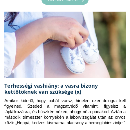
Terhességi vashiány: a vasra bizony
kettőtöknek van szüksége (x)
Amikor kiderül, hogy babát vársz, hirtelen ezer dologra kell 
figyelned. Szeded a magzatvédő vitamint, figyelsz a 
táplálkozásra, és büszkén nézed, ahogy nő a pocakod. Aztán a 
második trimeszter környékén a laborvizsgálat után az orvos 
közli: „Hoppá, kedves kismama, alacsony a hemoglobinszintje!”