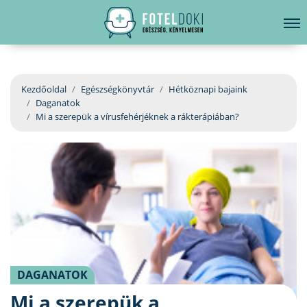
hirdetés
LELKI EGÉSZSÉG
Bejelentkezés
EGÉSZSÉGKÖNYVTÁR
Kezdőoldal
Egészségkönyvtár
Hétköznapi bajaink
Daganatok
BETEGSÉGKALAUZ
Mi a szerepük a vírusfehérjéknek a rákterápiában?
ÜGYELETKERESŐ
ORVOS VÁLASZOL
ORVOSKERESŐ
DAGANATOK
Mi a szerepük a