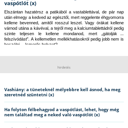
vaspótlót (x)
Elszántan hazatérsz a patikából a vastablettával, de pár nap 
után elmegy a kedved az egésztől, mert reggelente éhgyomorra 
kellene bevenned, amitől rosszul leszel. Vagy órákat kellene 
várnod utána a kávéval, a tejről meg a kalciumtablettádról pedig 
szinte teljesen le kellene mondanod, mert „gátolják a 
felszívódást”. A kellemetlen mellékhatásokról pedig jobb nem is 
beszélni… Ismerős helyzet?
hirdetés
Vashiány: a tüneteknél mélyebbre kell ásnod, ha meg
szeretnéd szüntetni (x)
Ha folyton félbehagyod a vaspótlást, lehet, hogy még
nem találtad meg a neked való vaspótlót (x)