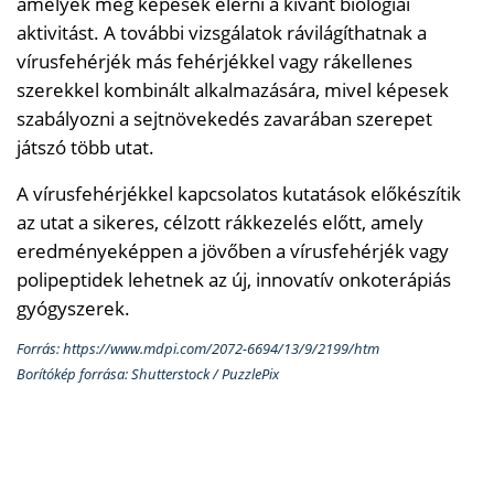
amelyek még képesek elérni a kívánt biológiai
aktivitást. A további vizsgálatok rávilágíthatnak a
vírusfehérjék más fehérjékkel vagy rákellenes
szerekkel kombinált alkalmazására, mivel képesek
szabályozni a sejtnövekedés zavarában szerepet
játszó több utat.
A vírusfehérjékkel kapcsolatos kutatások előkészítik
az utat a sikeres, célzott rákkezelés előtt, amely
eredményeképpen a jövőben a vírusfehérjék vagy
polipeptidek lehetnek az új, innovatív onkoterápiás
gyógyszerek.
Forrás: https://www.mdpi.com/2072-6694/13/9/2199/htm
Borítókép forrása: Shutterstock / PuzzlePix