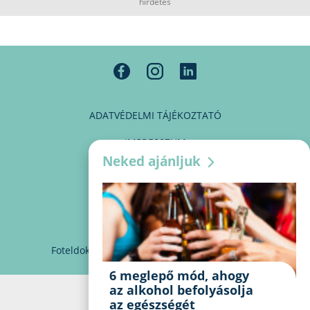
hirdetés
ADATVÉDELMI TÁJÉKOZTATÓ
IMPRESSZUM
Neked ajánljuk
MÉDIAAJÁNLAT
PARTNEREINK
KAPCSOLAT
Foteldoki
info@foteldoki.hu
Süti beállítások
6 meglepő mód, ahogy
az alkohol befolyásolja
az egészségét