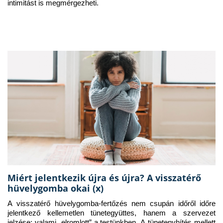
intimitást is megmérgezheti.
Miért jelentkezik újra és újra? A visszatérő
hüvelygomba okai (x)
A visszatérő hüvelygomba-fertőzés nem csupán időről időre 
jelentkező kellemetlen tünetegyüttes, hanem a szervezet 
jelzése: valami „elromlott” a testünkben. A tünetenyhítés mellett 