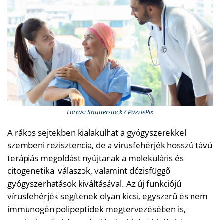
Forrás: Shutterstock / PuzzlePix
A rákos sejtekben kialakulhat a gyógyszerekkel
szembeni rezisztencia, de a vírusfehérjék hosszú távú
terápiás megoldást nyújtanak a molekuláris és
citogenetikai válaszok, valamint dózisfüggő
gyógyszerhatások kiváltásával. Az új funkciójú
vírusfehérjék segítenek olyan kicsi, egyszerű és nem
immunogén polipeptidek megtervezésében is,