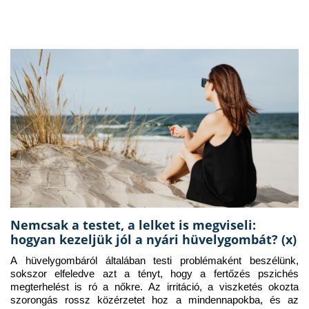
Nemcsak a testet, a lelket is megviseli:
hogyan kezeljük jól a nyári hüvelygombát? (x)
A hüvelygombáról általában testi problémaként beszélünk, 
sokszor elfeledve azt a tényt, hogy a fertőzés pszichés 
megterhelést is ró a nőkre. Az irritáció, a viszketés okozta 
szorongás rossz közérzetet hoz a mindennapokba, és az 