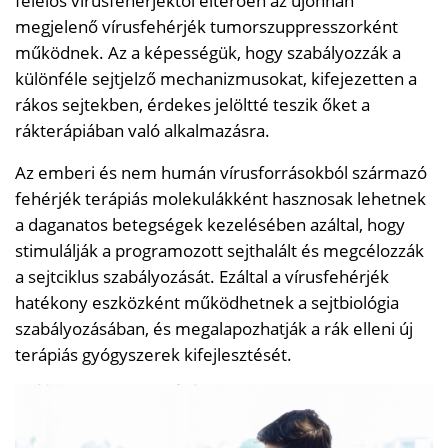
felelős vírusfehérjéktől eltérően az újonnan
megjelenő vírusfehérjék tumorszuppresszorként
működnek. Az a képességük, hogy szabályozzák a
különféle sejtjelző mechanizmusokat, kifejezetten a
rákos sejtekben, érdekes jelöltté teszik őket a
rákterápiában való alkalmazásra.
Az emberi és nem humán vírusforrásokból származó
fehérjék terápiás molekulákként hasznosak lehetnek
a daganatos betegségek kezelésében azáltal, hogy
stimulálják a programozott sejthalált és megcélozzák
a sejtciklus szabályozását. Ezáltal a vírusfehérjék
hatékony eszközként működhetnek a sejtbiológia
szabályozásában, és megalapozhatják a rák elleni új
terápiás gyógyszerek kifejlesztését.