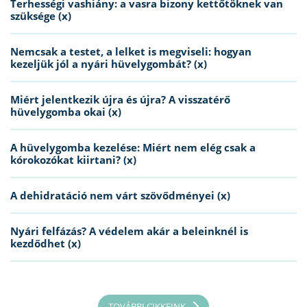
Terhességi vashiány: a vasra bizony kettőtöknek van
szüksége (x)
Nemcsak a testet, a lelket is megviseli: hogyan
kezeljük jól a nyári hüvelygombát? (x)
Miért jelentkezik újra és újra? A visszatérő
hüvelygomba okai (x)
A hüvelygomba kezelése: Miért nem elég csak a
kórokozókat kiirtani? (x)
A dehidratáció nem várt szövődményei (x)
Nyári felfázás? A védelem akár a beleinknél is
kezdődhet (x)
TOVÁBBI CIKKEINK