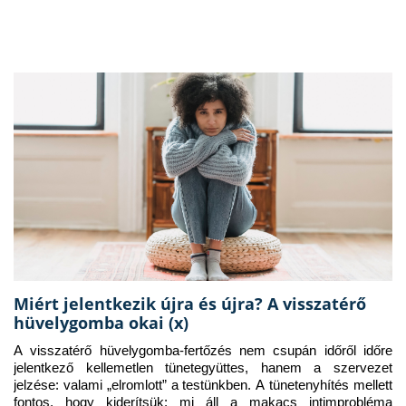
Miért jelentkezik újra és újra? A visszatérő
hüvelygomba okai (x)
A visszatérő hüvelygomba-fertőzés nem csupán időről időre 
jelentkező kellemetlen tünetegyüttes, hanem a szervezet 
jelzése: valami „elromlott” a testünkben. A tünetenyhítés mellett 
fontos, hogy kiderítsük: mi áll a makacs intimprobléma 