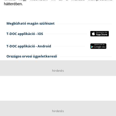
hátterében.
Megbízható magán szülészet
T-DOC applikáció - iOS
T-DOC applikáció - Android
Országos orvosi ügyeletkereső
hirdetés
hirdetés