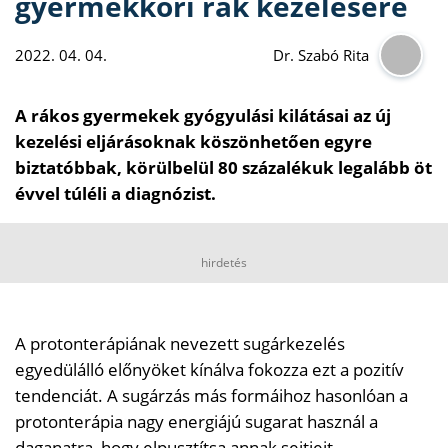
gyermekkori rák kezelésére
2022. 04. 04.
Dr. Szabó Rita
A rákos gyermekek gyógyulási kilátásai az új
kezelési eljárásoknak köszönhetően egyre
biztatóbbak, körülbelül 80 százalékuk legalább öt
évvel túléli a diagnózist.
hirdetés
A protonterápiának nevezett sugárkezelés
egyedülálló előnyöket kínálva fokozza ezt a pozitív
tendenciát. A sugárzás más formáihoz hasonlóan a
protonterápia nagy energiájú sugarat használ a
daganatra, hogy elpusztítsa annak sejtjeit.