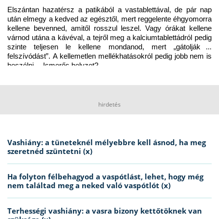
Elszántan hazatérsz a patikából a vastablettával, de pár nap 
után elmegy a kedved az egésztől, mert reggelente éhgyomorra 
kellene bevenned, amitől rosszul leszel. Vagy órákat kellene 
várnod utána a kávéval, a tejről meg a kalciumtablettádról pedig 
szinte teljesen le kellene mondanod, mert „gátolják a 
felszívódást”. A kellemetlen mellékhatásokról pedig jobb nem is 
beszélni… Ismerős helyzet?
hirdetés
Vashiány: a tüneteknél mélyebbre kell ásnod, ha meg
szeretnéd szüntetni (x)
Ha folyton félbehagyod a vaspótlást, lehet, hogy még
nem találtad meg a neked való vaspótlót (x)
Terhességi vashiány: a vasra bizony kettőtöknek van