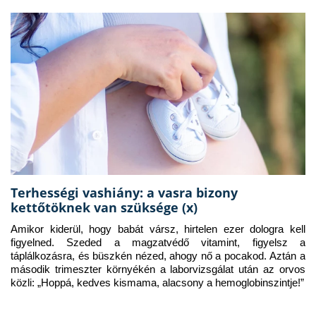
Terhességi vashiány: a vasra bizony
kettőtöknek van szüksége (x)
Amikor kiderül, hogy babát vársz, hirtelen ezer dologra kell 
figyelned. Szeded a magzatvédő vitamint, figyelsz a 
táplálkozásra, és büszkén nézed, ahogy nő a pocakod. Aztán a 
második trimeszter környékén a laborvizsgálat után az orvos 
közli: „Hoppá, kedves kismama, alacsony a hemoglobinszintje!”