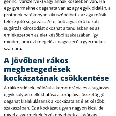
gerinc, ivarszervek) vagy annak közelében van. Ha
egy gyermeknek daganata van az agy egyik oldalán, a
protonok hatékonyan kiküszöbölhetik az agy másik
felére jutó sugárzást. A fejlődő agyat érő túlzott
sugárzás károsodást okozhat a tanulásban és az
emlékezetben az élet későbbi szakaszában, így
minden, ami ezt megelőzi, nagyszerű a gyermekek
számára.
A jövőbeni rákos
megbetegedések
kockázatának csökkentése
A rákkezelések, például a kemoterápia és a sugárzás
egyik súlyos mellékhatása a terápiával összefüggő
daganat kialakulásának a kockázata az élet későbbi
szakaszában. Ez a kockázat ugyan nagyon kicsi, de
mivel a gyermekek érzékenyebbek a sugárzás