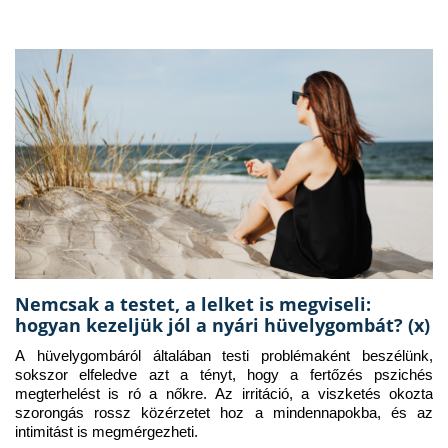
Nemcsak a testet, a lelket is megviseli:
hogyan kezeljük jól a nyári hüvelygombát? (x)
A hüvelygombáról általában testi problémaként beszélünk, 
sokszor elfeledve azt a tényt, hogy a fertőzés pszichés 
megterhelést is ró a nőkre. Az irritáció, a viszketés okozta 
szorongás rossz közérzetet hoz a mindennapokba, és az 
intimitást is megmérgezheti.