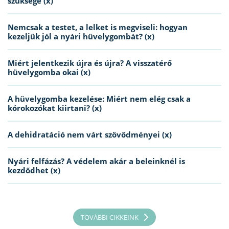
szüksége (x)
Nemcsak a testet, a lelket is megviseli: hogyan
kezeljük jól a nyári hüvelygombát? (x)
Miért jelentkezik újra és újra? A visszatérő
hüvelygomba okai (x)
A hüvelygomba kezelése: Miért nem elég csak a
kórokozókat kiirtani? (x)
A dehidratáció nem várt szövődményei (x)
Nyári felfázás? A védelem akár a beleinknél is
kezdődhet (x)
TOVÁBBI CIKKEINK