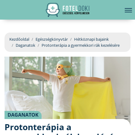
hirdetés
LELKI EGÉSZSÉG
Bejelentkezés
EGÉSZSÉGKÖNYVTÁR
Kezdőoldal
Egészségkönyvtár
Hétköznapi bajaink
Daganatok
Protonterápia a gyermekkori rák kezelésére
BETEGSÉGKALAUZ
ÜGYELETKERESŐ
ORVOS VÁLASZOL
ORVOSKERESŐ
DAGANATOK
Protonterápia a