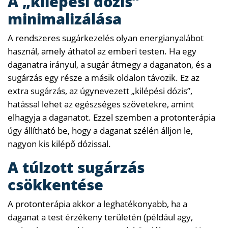
A „kilépési dózis”
minimalizálása
A rendszeres sugárkezelés olyan energianyalábot
használ, amely áthatol az emberi testen. Ha egy
daganatra irányul, a sugár átmegy a daganaton, és a
sugárzás egy része a másik oldalon távozik. Ez az
extra sugárzás, az úgynevezett „kilépési dózis”,
hatással lehet az egészséges szövetekre, amint
elhagyja a daganatot. Ezzel szemben a protonterápia
úgy állítható be, hogy a daganat szélén álljon le,
nagyon kis kilépő dózissal.
A túlzott sugárzás
csökkentése
A protonterápia akkor a leghatékonyabb, ha a
daganat a test érzékeny területén (például agy,