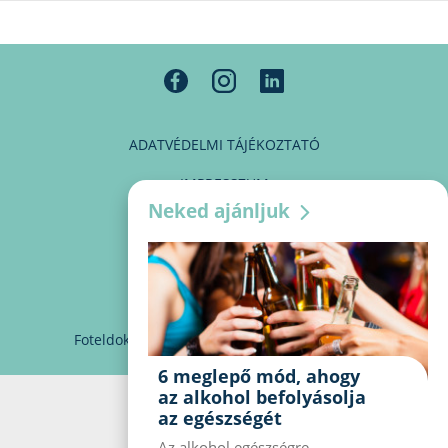
ADATVÉDELMI TÁJÉKOZTATÓ
IMPRESSZUM
Neked ajánljuk
MÉDIAAJÁNLAT
PARTNEREINK
KAPCSOLAT
Foteldoki
info@foteldoki.hu
Süti beállítások
6 meglepő mód, ahogy
az alkohol befolyásolja
az egészségét
Az alkohol egészségre