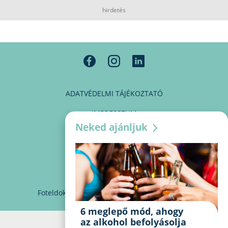
hirdetés
ADATVÉDELMI TÁJÉKOZTATÓ
IMPRESSZUM
Neked ajánljuk
MÉDIAAJÁNLAT
PARTNEREINK
KAPCSOLAT
Foteldoki
info@foteldoki.hu
Süti beállítások
6 meglepő mód, ahogy
az alkohol befolyásolja