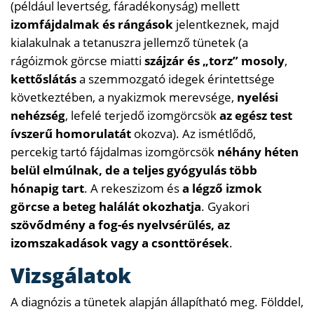
(például levertség, fáradékonyság) mellett
izomfájdalmak és rángások
jelentkeznek, majd
kialakulnak a tetanuszra jellemző tünetek (a
rágóizmok görcse miatti
szájzár és „torz” mosoly
,
kettőslátás
a szemmozgató idegek érintettsége
következtében, a nyakizmok merevsége,
nyelési
nehézség
, lefelé terjedő izomgörcsök
az egész test
ívszerű homorulatát
okozva). Az ismétlődő,
percekig tartó fájdalmas izomgörcsök
néhány héten
belül elmúlnak, de a teljes gyógyulás több
hónapig tart
. A rekeszizom és
a légző izmok
görcse a beteg halálát okozhatja
. Gyakori
szövődmény a fog-és nyelvsérülés, az
izomszakadások vagy a csonttörések
.
Vizsgálatok
A diagnózis a tünetek alapján állapítható meg. Földdel,