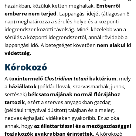
hazánkban, közülük ketten meghaltak.
Emberről
emberre nem terjed
. Lappangási idejét (átlagosan 8
nap) meghatározza a sérülés helye és a központi
idegrendszer közötti távolság. Minél közelebb van a
sérülés a központi idegrendszertől, annál rövidebb a
lappangási idő. A betegséget követően
nem alakul ki
védettség
.
Kórokozó
A
toxintermelő
Clostridium tetani
baktérium
, mely
a
háziállatok
(például lovak, szarvasmarhák, juhok,
sertések)
bélcsatornájának normál flórájához
tartozik
, ezért a szerves anyagokban gazdag
(például trágyával dúsított) talajban és a meleg,
nedves éghajlatú vidékeken gyakoribb. Ez az oka
annak, hogy
az állattartással és a mezőgazdasággal
foglakozók gyakrabban érintettek
. A kórokozó