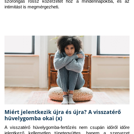
szorongás rossz közérzetet hoz a mindennapokba, és az 
intimitást is megmérgezheti.
Miért jelentkezik újra és újra? A visszatérő
hüvelygomba okai (x)
A visszatérő hüvelygomba-fertőzés nem csupán időről időre 
jelentkező kellemetlen tünetegyüttes, hanem a szervezet 