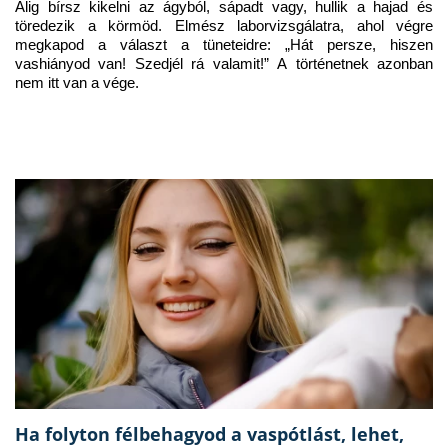
Alig bírsz kikelni az ágyból, sápadt vagy, hullik a hajad és 
töredezik a körmöd. Elmész laborvizsgálatra, ahol végre 
megkapod a választ a tüneteidre: „Hát persze, hiszen 
vashiányod van! Szedjél rá valamit!” A történetnek azonban 
nem itt van a vége.
Ha folyton félbehagyod a vaspótlást, lehet,