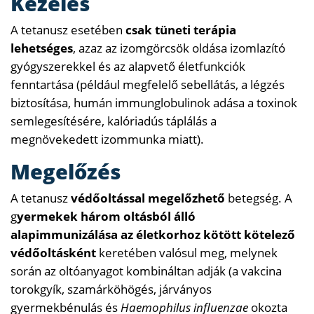
Kezelés
A tetanusz esetében
csak tüneti terápia
lehetséges
, azaz az izomgörcsök oldása izomlazító
gyógyszerekkel és az alapvető életfunkciók
fenntartása (például megfelelő sebellátás, a légzés
biztosítása, humán immunglobulinok adása a toxinok
semlegesítésére, kalóriadús táplálás a
megnövekedett izommunka miatt).
Megelőzés
A tetanusz
védőoltással megelőzhető
betegség. A
g
yermekek három oltásból álló
alapimmunizálása az életkorhoz kötött kötelező
védőoltásként
keretében valósul meg, melynek
során az oltóanyagot kombináltan adják (a vakcina
torokgyík, szamárköhögés, járványos
gyermekbénulás és
Haemophilus influenzae
okozta