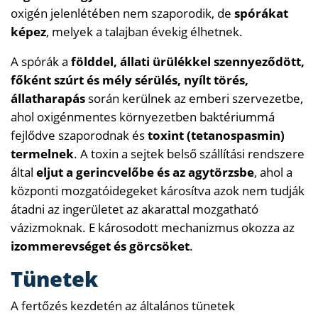
oxigén jelenlétében nem szaporodik, de
spórákat
képez
, melyek a talajban évekig élhetnek.
A spórák a
földdel, állati ürülékkel szennyeződött,
főként szúrt és mély sérülés, nyílt törés,
állatharapás
során kerülnek az emberi szervezetbe,
ahol oxigénmentes környezetben baktériummá
fejlődve szaporodnak és
toxint (tetanospasmin)
termelnek
. A toxin a sejtek belső szállítási rendszere
által
eljut a gerincvelőbe és az agytörzsbe
, ahol a
központi mozgatóidegeket károsítva azok nem tudják
átadni az ingerületet az akarattal mozgatható
vázizmoknak. E károsodott mechanizmus okozza az
izommerevséget és görcsöket
.
Tünetek
A fertőzés kezdetén az általános tünetek