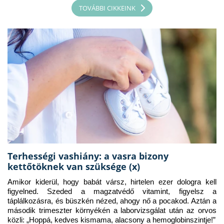
TOVÁBBI CIKKEINK
Terhességi vashiány: a vasra bizony
kettőtöknek van szüksége (x)
Amikor kiderül, hogy babát vársz, hirtelen ezer dologra kell 
figyelned. Szeded a magzatvédő vitamint, figyelsz a 
táplálkozásra, és büszkén nézed, ahogy nő a pocakod. Aztán a 
második trimeszter környékén a laborvizsgálat után az orvos 
közli: „Hoppá, kedves kismama, alacsony a hemoglobinszintje!”