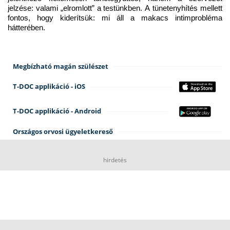
jelzése: valami „elromlott” a testünkben. A tünetenyhítés mellett 
fontos, hogy kiderítsük: mi áll a makacs intimprobléma 
hátterében.
Megbízható magán szülészet
T-DOC applikáció - iOS
T-DOC applikáció - Android
Országos orvosi ügyeletkereső
hirdetés