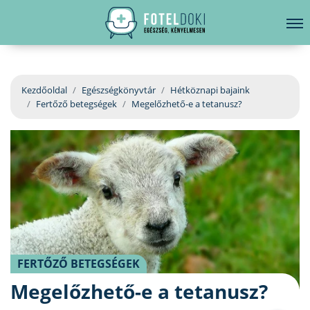
hirdetés
LELKI EGÉSZSÉG
Bejelentkezés
EGÉSZSÉGKÖNYVTÁR
Kezdőoldal
Egészségkönyvtár
Hétköznapi bajaink
Fertőző betegségek
Megelőzhető-e a tetanusz?
BETEGSÉGKALAUZ
ÜGYELETKERESŐ
ORVOS VÁLASZOL
ORVOSKERESŐ
FERTŐZŐ BETEGSÉGEK
Megelőzhető-e a tetanusz?