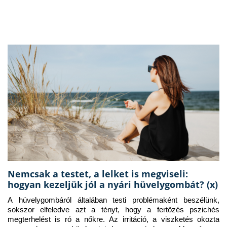
Nemcsak a testet, a lelket is megviseli:
hogyan kezeljük jól a nyári hüvelygombát? (x)
A hüvelygombáról általában testi problémaként beszélünk, 
sokszor elfeledve azt a tényt, hogy a fertőzés pszichés 
megterhelést is ró a nőkre. Az irritáció, a viszketés okozta 