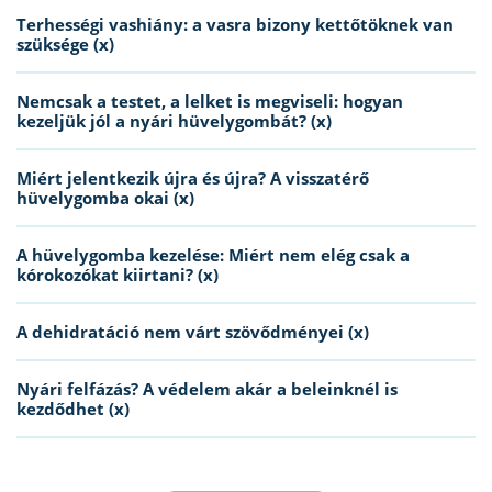
Terhességi vashiány: a vasra bizony kettőtöknek van
szüksége (x)
Nemcsak a testet, a lelket is megviseli: hogyan
kezeljük jól a nyári hüvelygombát? (x)
Miért jelentkezik újra és újra? A visszatérő
hüvelygomba okai (x)
A hüvelygomba kezelése: Miért nem elég csak a
kórokozókat kiirtani? (x)
A dehidratáció nem várt szövődményei (x)
Nyári felfázás? A védelem akár a beleinknél is
kezdődhet (x)