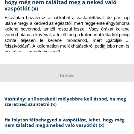
hogy még nem találtad meg a neked való
vaspótlót (x)
Elszántan hazatérsz a patikából a vastablettával, de pár nap 
után elmegy a kedved az egésztől, mert reggelente éhgyomorra 
kellene bevenned, amitől rosszul leszel. Vagy órákat kellene 
várnod utána a kávéval, a tejről meg a kalciumtablettádról pedig 
szinte teljesen le kellene mondanod, mert „gátolják a 
felszívódást”. A kellemetlen mellékhatásokról pedig jobb nem is 
beszélni… Ismerős helyzet?
hirdetés
Vashiány: a tüneteknél mélyebbre kell ásnod, ha meg
szeretnéd szüntetni (x)
Ha folyton félbehagyod a vaspótlást, lehet, hogy még
nem találtad meg a neked való vaspótlót (x)