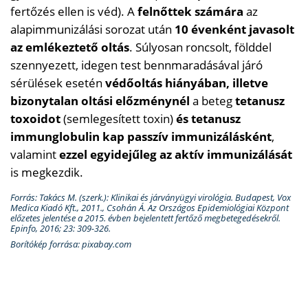
fertőzés ellen is véd). A
felnőttek számára
az
alapimmunizálási sorozat után
10 évenként javasolt
az emlékeztető oltás
. Súlyosan roncsolt, földdel
szennyezett, idegen test bennmaradásával járó
sérülések esetén
védőoltás hiányában, illetve
bizonytalan oltási előzménynél
a beteg
tetanusz
toxoidot
(semlegesített toxin)
és tetanusz
immunglobulin kap passzív immunizálásként
,
valamint
ezzel egyidejűleg az aktív immunizálását
is megkezdik.
Forrás: Takács M. (szerk.): Klinikai és járványügyi virológia. Budapest, Vox
Medica Kiadó Kft., 2011.,​​​​​​ Csohán Á. Az Országos Epidemiológiai Központ
előzetes jelentése a 2015. évben bejelentett fertőző megbetegedésekről.
Epinfo, 2016; 23: 309-326.
Borítókép forrása: pixabay.com