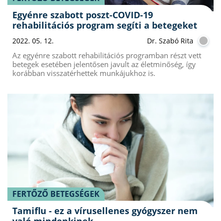
Egyénre szabott poszt-COVID-19
rehabilitációs program segíti a betegeket
2022. 05. 12.
Dr. Szabó Rita
Az egyénre szabott rehabilitációs programban részt vett
betegek esetében jelentősen javult az életminőség, így
korábban visszatérhettek munkájukhoz is.
FERTŐZŐ BETEGSÉGEK
Tamiflu - ez a vírusellenes gyógyszer nem
való mindenkinek