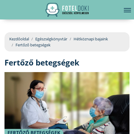
hirdetés
LELKI EGÉSZSÉG
Bejelentkezés
EGÉSZSÉGKÖNYVTÁR
Kezdőoldal
Egészségkönyvtár
Hétköznapi bajaink
Fertőző betegségek
BETEGSÉGKALAUZ
Fertőző betegségek
ÜGYELETKERESŐ
ORVOS VÁLASZOL
ORVOSKERESŐ
FERTŐZŐ BETEGSÉGEK