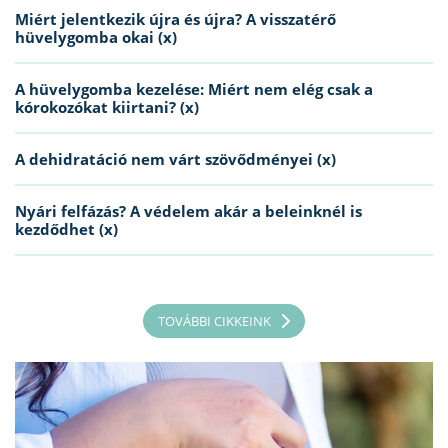
Miért jelentkezik újra és újra? A visszatérő
hüvelygomba okai (x)
A hüvelygomba kezelése: Miért nem elég csak a
kórokozókat kiirtani? (x)
A dehidratáció nem várt szövődményei (x)
Nyári felfázás? A védelem akár a beleinknél is
kezdődhet (x)
TOVÁBBI CIKKEINK