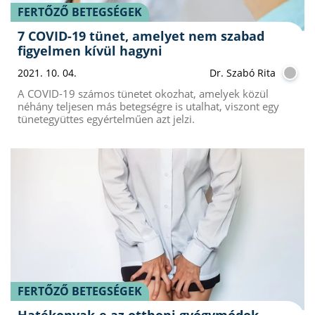
FERTŐZŐ BETEGSÉGEK
7 COVID-19 tünet, amelyet nem szabad
figyelmen kívül hagyni
2021. 10. 04.
Dr. Szabó Rita
A COVID-19 számos tünetet okozhat, amelyek közül
néhány teljesen más betegségre is utalhat, viszont egy
tünetegyüttes egyértelműen azt jelzi.
FERTŐZŐ BETEGSÉGEK
Hatékonyak-e az otthoni gyógymódok