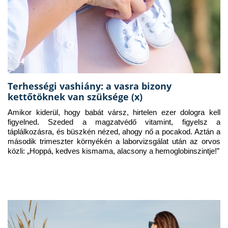
Terhességi vashiány: a vasra bizony
kettőtöknek van szüksége (x)
Amikor kiderül, hogy babát vársz, hirtelen ezer dologra kell 
figyelned. Szeded a magzatvédő vitamint, figyelsz a 
táplálkozásra, és büszkén nézed, ahogy nő a pocakod. Aztán a 
második trimeszter környékén a laborvizsgálat után az orvos 
közli: „Hoppá, kedves kismama, alacsony a hemoglobinszintje!”