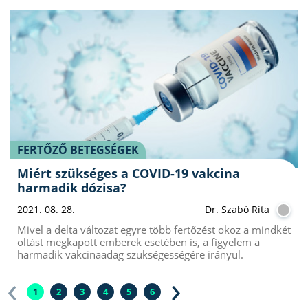
FERTŐZŐ BETEGSÉGEK
Miért szükséges a COVID-19 vakcina
harmadik dózisa?
2021. 08. 28.
Dr. Szabó Rita
Mivel a delta változat egyre több fertőzést okoz a mindkét
oltást megkapott emberek esetében is, a figyelem a
harmadik vakcinaadag szükségességére irányul.
‹
›
1
2
3
4
5
6