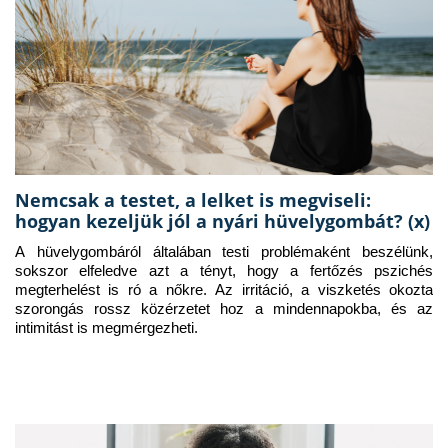
Nemcsak a testet, a lelket is megviseli:
hogyan kezeljük jól a nyári hüvelygombát? (x)
A hüvelygombáról általában testi problémaként beszélünk, 
sokszor elfeledve azt a tényt, hogy a fertőzés pszichés 
megterhelést is ró a nőkre. Az irritáció, a viszketés okozta 
szorongás rossz közérzetet hoz a mindennapokba, és az 
intimitást is megmérgezheti.