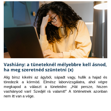
Vashiány: a tüneteknél mélyebbre kell ásnod,
ha meg szeretnéd szüntetni (x)
Alig bírsz kikelni az ágyból, sápadt vagy, hullik a hajad és 
töredezik a körmöd. Elmész laborvizsgálatra, ahol végre 
megkapod a választ a tüneteidre: „Hát persze, hiszen 
vashiányod van! Szedjél rá valamit!” A történetnek azonban 
nem itt van a vége.