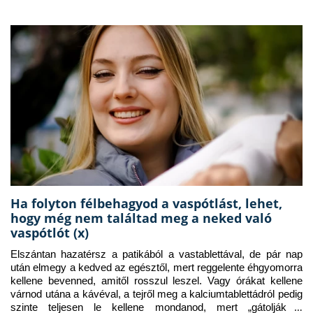
Ha folyton félbehagyod a vaspótlást, lehet,
hogy még nem találtad meg a neked való
vaspótlót (x)
Elszántan hazatérsz a patikából a vastablettával, de pár nap 
után elmegy a kedved az egésztől, mert reggelente éhgyomorra 
kellene bevenned, amitől rosszul leszel. Vagy órákat kellene 
várnod utána a kávéval, a tejről meg a kalciumtablettádról pedig 
szinte teljesen le kellene mondanod, mert „gátolják a 