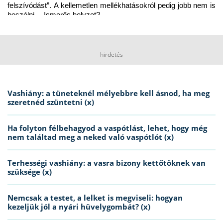
felszívódást”. A kellemetlen mellékhatásokról pedig jobb nem is 
beszélni… Ismerős helyzet?
hirdetés
Vashiány: a tüneteknél mélyebbre kell ásnod, ha meg
szeretnéd szüntetni (x)
Ha folyton félbehagyod a vaspótlást, lehet, hogy még
nem találtad meg a neked való vaspótlót (x)
Terhességi vashiány: a vasra bizony kettőtöknek van
szüksége (x)
Nemcsak a testet, a lelket is megviseli: hogyan
kezeljük jól a nyári hüvelygombát? (x)