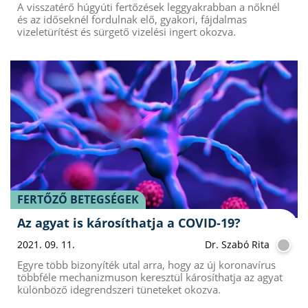
A visszatérő húgyúti fertőzések leggyakrabban a nőknél
és az időseknél fordulnak elő, gyakori, fájdalmas
vizeletürítést és sürgető vizelési ingert okozva.
FERTŐZŐ BETEGSÉGEK
Az agyat is károsíthatja a COVID-19?
2021. 09. 11.
Dr. Szabó Rita
Egyre több bizonyíték utal arra, hogy az új koronavírus
többféle mechanizmuson keresztül károsíthatja az agyat
különböző idegrendszeri tüneteket okozva.