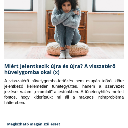
Miért jelentkezik újra és újra? A visszatérő
hüvelygomba okai (x)
A visszatérő hüvelygomba-fertőzés nem csupán időről időre 
jelentkező kellemetlen tünetegyüttes, hanem a szervezet 
jelzése: valami „elromlott” a testünkben. A tünetenyhítés mellett 
fontos, hogy kiderítsük: mi áll a makacs intimprobléma 
hátterében.
Megbízható magán szülészet