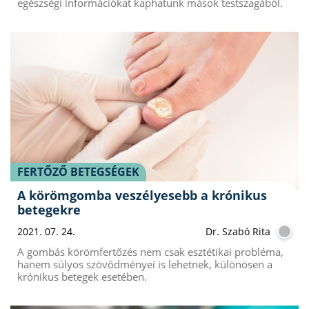
egészségi információkat kaphatunk mások testszagából.
FERTŐZŐ BETEGSÉGEK
A körömgomba veszélyesebb a krónikus
betegekre
2021. 07. 24.
Dr. Szabó Rita
A gombás körömfertőzés nem csak esztétikai probléma,
hanem súlyos szövődményei is lehetnek, különösen a
krónikus betegek esetében.