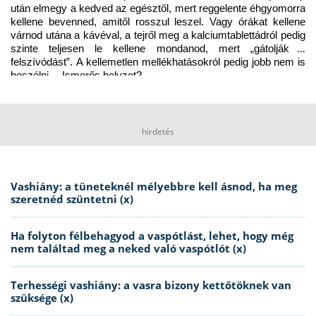
után elmegy a kedved az egésztől, mert reggelente éhgyomorra 
kellene bevenned, amitől rosszul leszel. Vagy órákat kellene 
várnod utána a kávéval, a tejről meg a kalciumtablettádról pedig 
szinte teljesen le kellene mondanod, mert „gátolják a 
felszívódást”. A kellemetlen mellékhatásokról pedig jobb nem is 
beszélni… Ismerős helyzet?
hirdetés
Vashiány: a tüneteknél mélyebbre kell ásnod, ha meg
szeretnéd szüntetni (x)
Ha folyton félbehagyod a vaspótlást, lehet, hogy még
nem találtad meg a neked való vaspótlót (x)
Terhességi vashiány: a vasra bizony kettőtöknek van
szüksége (x)