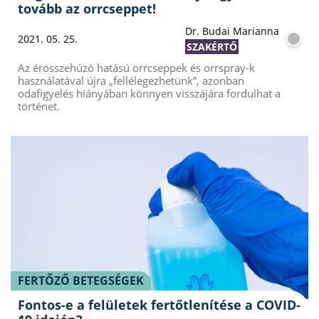
tovább az orrcseppet!
Dr. Budai Marianna
2021. 05. 25.
SZAKÉRTŐ
Az érösszehúzó hatású orrcseppek és orrspray-k
használatával újra „fellélegezhetünk”, azonban
odafigyelés hiányában könnyen visszájára fordulhat a
történet.
FERTŐZŐ BETEGSÉGEK
Fontos-e a felületek fertőtlenítése a COVID-