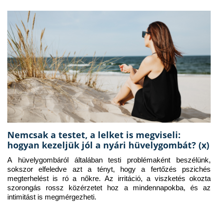
Nemcsak a testet, a lelket is megviseli:
hogyan kezeljük jól a nyári hüvelygombát? (x)
A hüvelygombáról általában testi problémaként beszélünk, 
sokszor elfeledve azt a tényt, hogy a fertőzés pszichés 
megterhelést is ró a nőkre. Az irritáció, a viszketés okozta 
szorongás rossz közérzetet hoz a mindennapokba, és az 
intimitást is megmérgezheti.