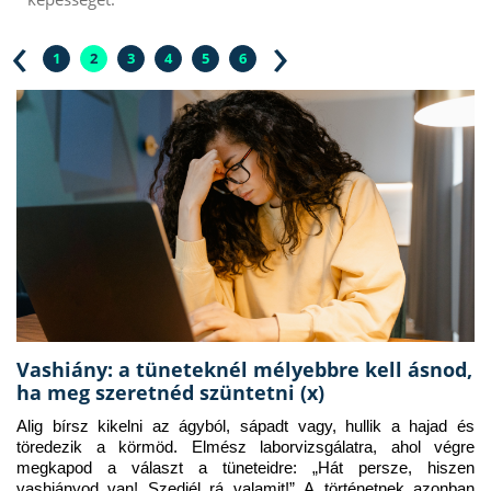
‹
›
1
2
3
4
5
6
Vashiány: a tüneteknél mélyebbre kell ásnod,
ha meg szeretnéd szüntetni (x)
Alig bírsz kikelni az ágyból, sápadt vagy, hullik a hajad és 
töredezik a körmöd. Elmész laborvizsgálatra, ahol végre 
megkapod a választ a tüneteidre: „Hát persze, hiszen 
vashiányod van! Szedjél rá valamit!” A történetnek azonban 