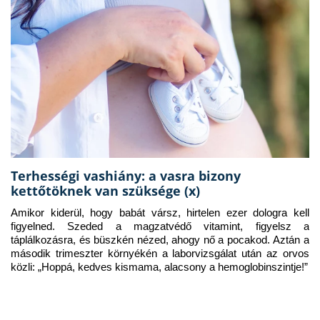
Terhességi vashiány: a vasra bizony
kettőtöknek van szüksége (x)
Amikor kiderül, hogy babát vársz, hirtelen ezer dologra kell 
figyelned. Szeded a magzatvédő vitamint, figyelsz a 
táplálkozásra, és büszkén nézed, ahogy nő a pocakod. Aztán a 
második trimeszter környékén a laborvizsgálat után az orvos 
közli: „Hoppá, kedves kismama, alacsony a hemoglobinszintje!”