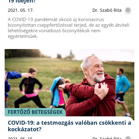
19 idején?
2021. 05. 17.
Dr. Szabó Rita
A COVID-19 pandémiát okozó új koronavírus
bizonyítottan cseppfertőzéssel terjed, de az egyéb átviteli
lehetőségekre vonatkozó bizonyítékok nem
egyértelműek.
FERTŐZŐ BETEGSÉGEK
COVID-19: a testmozgás valóban csökkenti a
kockázatot?
2021. 05. 15.
Dr. Szabó Rita