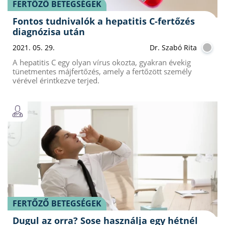
FERTŐZŐ BETEGSÉGEK
Fontos tudnivalók a hepatitis C-fertőzés
diagnózisa után
2021. 05. 29.
Dr. Szabó Rita
A hepatitis C egy olyan vírus okozta, gyakran évekig
tünetmentes májfertőzés, amely a fertőzött személy
vérével érintkezve terjed.
FERTŐZŐ BETEGSÉGEK
Dugul az orra? Sose használja egy hétnél