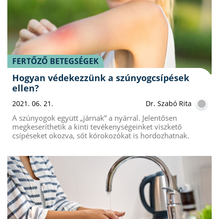
FERTŐZŐ BETEGSÉGEK
Hogyan védekezzünk a szúnyogcsípések
ellen?
2021. 06. 21.
Dr. Szabó Rita
A szúnyogok együtt „járnak” a nyárral. Jelentősen
megkeseríthetik a kinti tevékenységeinket viszkető
csípéseket okozva, sőt kórokozókat is hordozhatnak.