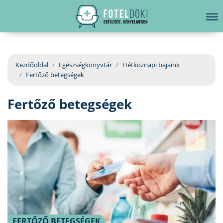
hirdetés
LELKI EGÉSZSÉG
Bejelentkezés
EGÉSZSÉGKÖNYVTÁR
Kezdőoldal
Egészségkönyvtár
Hétköznapi bajaink
Fertőző betegségek
BETEGSÉGKALAUZ
Fertőző betegségek
ÜGYELETKERESŐ
ORVOS VÁLASZOL
ORVOSKERESŐ
FERTŐZŐ BETEGSÉGEK