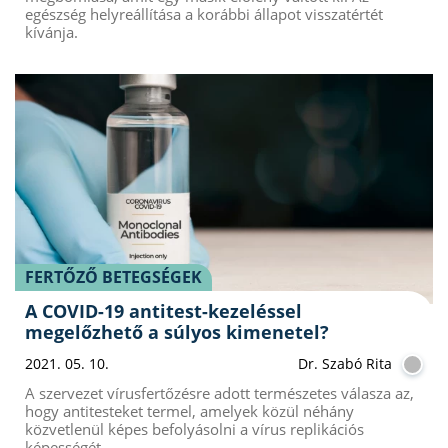
egészség helyreállítása a korábbi állapot visszatértét
kívánja.
FERTŐZŐ BETEGSÉGEK
A COVID-19 antitest-kezeléssel
megelőzhető a súlyos kimenetel?
2021. 05. 10.
Dr. Szabó Rita
A szervezet vírusfertőzésre adott természetes válasza az,
hogy antitesteket termel, amelyek közül néhány
közvetlenül képes befolyásolni a vírus replikációs
képességét.