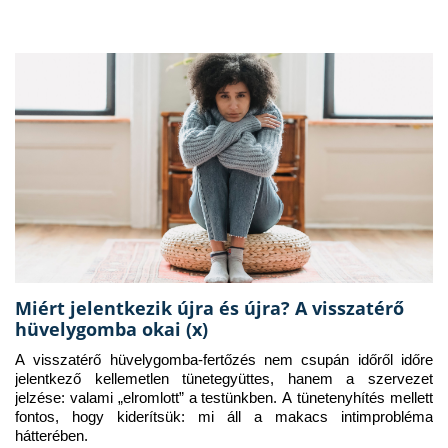
Miért jelentkezik újra és újra? A visszatérő
hüvelygomba okai (x)
A visszatérő hüvelygomba-fertőzés nem csupán időről időre 
jelentkező kellemetlen tünetegyüttes, hanem a szervezet 
jelzése: valami „elromlott” a testünkben. A tünetenyhítés mellett 
fontos, hogy kiderítsük: mi áll a makacs intimprobléma 
hátterében.