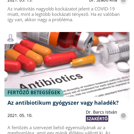
Az inaktivitás nagyobb kockázatot jelent a COVID-19
miatt, mint a legtöbb kockázati tényező. Ha ez valóban
így van, akkor nagy a probléma.
FERTŐZŐ BETEGSÉGEK
Az antibiotikum gyógyszer vagy haladék?
Dr. Barcs István
2021. 05. 10.
SZAKÉRTŐ
A fertőzés a szervezet belső egyensúlyának az a
megbomlása, amit egy másik élőlény váltott ki. Az