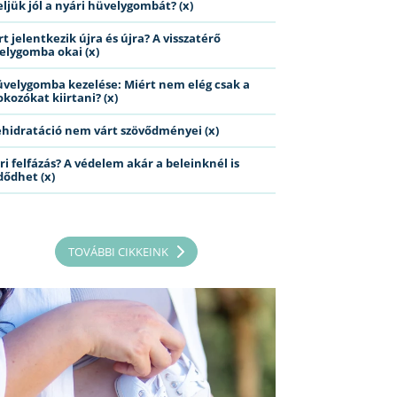
eljük jól a nyári hüvelygombát? (x)
t jelentkezik újra és újra? A visszatérő
elygomba okai (x)
üvelygomba kezelése: Miért nem elég csak a
kozókat kiirtani? (x)
ehidratáció nem várt szövődményei (x)
ri felfázás? A védelem akár a beleinknél is
dődhet (x)
TOVÁBBI CIKKEINK