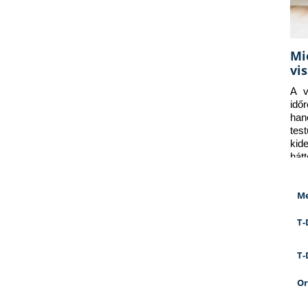
Mi
vi
A v
idő
han
tes
kid
hát
Me
T-
T-
Or