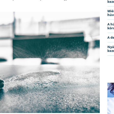
kez
Miér
hüv
A h
kóro
A d
Nyá
kez