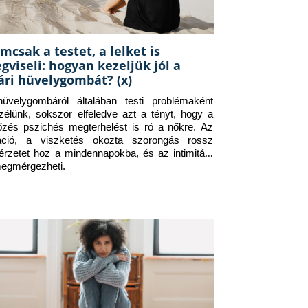
mcsak a testet, a lelket is
gviseli: hogyan kezeljük jól a
ári hüvelygombát? (x)
üvelygombáról általában testi problémaként 
zélünk, sokszor elfeledve azt a tényt, hogy a 
tőzés pszichés megterhelést is ró a nőkre. Az 
itáció, a viszketés okozta szorongás rossz 
érzetet hoz a mindennapokba, és az intimitást 
megmérgezheti.