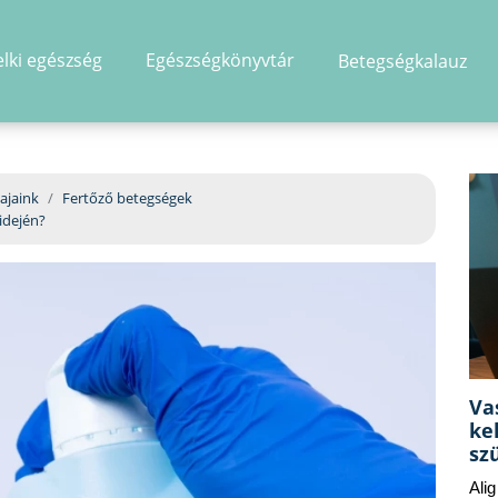
elki egészség
Egészségkönyvtár
Betegségkalauz
hirdetés
ajaink
Fertőző betegségek
 idején?
Va
ke
sz
Ali