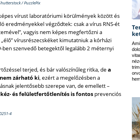
Shutterstock / PuzzlePix
tképes vírust laboratóriumi körülmények között és
onló eredményekkel végződtek: csak a vírus RNS-ét
Te
temével”, vagyis nem képes megfertőzni a
ke
z „élő” vírusrészecskéket kimutatniuk a kórházi
Ami
-ben szenvedő betegektől legalább 2 méternyi
dol
vit
néz
tri
őzéssel terjed, és bár valószínűleg ritka, de
a
orv
 nem zárható ki
, ezért a megelőzésben a
hem
rtásnak jelentősebb szerepe van, de emellett –
 kéz- és felületfertőtlenítés is fontos
prevenciós
00251-4