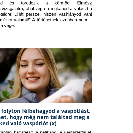
jad és töredezik a körmöd. Elmész 
orvizsgálatra, ahol végre megkapod a választ a 
eteidre: „Hát persze, hiszen vashiányod van! 
djél rá valamit!” A történetnek azonban nem itt 
 a vége.
 folyton félbehagyod a vaspótlást,
het, hogy még nem találtad meg a
ked való vaspótlót (x)
zántan hazatérsz a patikából a vastablettával, 