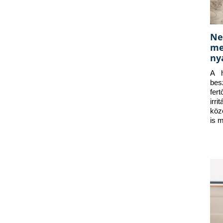
Ne
me
ny
A h
bes
fer
irr
köz
is 