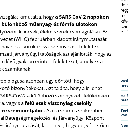
de 
reg
vizsgálat kimutatta, hogy
a SARS-CoV-2 napokon
ros
káv
 a különböző műanyag- és fémfelületeken
szi
tyűzete, kilincsek, élelmiszerek csomagolása). Ez
a f
ped
rvezet (WHO) februárban kiadott iránymutatását
ronavírus a kórokozóval szennyezett felületek
mzeti járványügyi tatóságok azt ajánlották, hogy az
n lévő gyakran érintett felületeket, amelyek a
ak számítanak.
robiológusa azonban úgy döntött, hogy
Vas
meg
zó bizonyítékokat. Azt találta, hogy alig lehet
a SARS-CoV-2 a különböző szennyezett felületeken
Ha 
még
a, vagyis a
felületek viszonylag csekély
lére szempontjából
. Azóta számos szakember
Ter
van
kai Betegségmegelőzési és Járványügyi Központ
tési iránymutatását, kijelentve, hogy ez „vélhetően
Nem