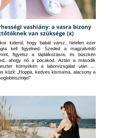
rhességi vashiány: a vasra bizony
ttőtöknek van szüksége (x)
kor kiderül, hogy babát vársz, hirtelen ezer 
ogra kell figyelned. Szeded a magzatvédő 
amint, figyelsz a táplálkozásra, és büszkén 
ed, ahogy nő a pocakod. Aztán a második 
meszter környékén a laborvizsgálat után az 
os közli: „Hoppá, kedves kismama, alacsony a 
oglobinszintje!”