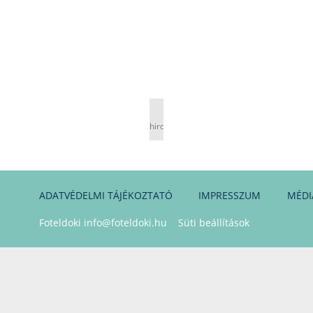
hirdetés
ADATVÉDELMI TÁJÉKOZTATÓ
IMPRESSZUM
MÉDI
Foteldoki
info@foteldoki.hu
Süti beállítások