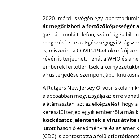
2020. március végén egy laboratóriumi 
át megőrizheti a fertőzőképességét
(például mobiltelefon, számítógép billen
megerősítette az Egészségügyi Világsze
is, miszerint a COVID-19-et okozó új ko
révén is terjedhet. Tehát a WHO és a ne
emberek fertőtlenítsék a környezetükbe
vírus terjedése szempontjából kritikusn
A Rutgers New Jersey Orvosi Iskola mik
alaposabban megvizsgálja az erre vonatko
alátámasztani azt az elképzelést, hogy 
keresztül terjed egyik emberről a másikr
kockázatot jelentenek a vírus átvite
jutott hasonló eredményre és az ameri
(CDC) is pontosította a felületfertőtlení