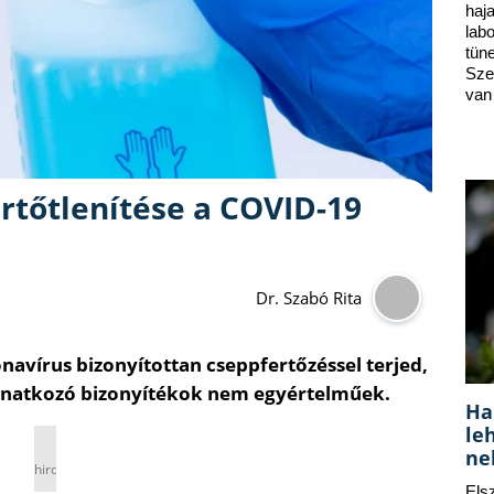
ha
lab
tün
Sze
van
ertőtlenítése a COVID-19
Dr. Szabó Rita
avírus bizonyítottan cseppfertőzéssel terjed,
vonatkozó bizonyítékok nem egyértelműek.
Ha
le
ne
hirdetés
Els