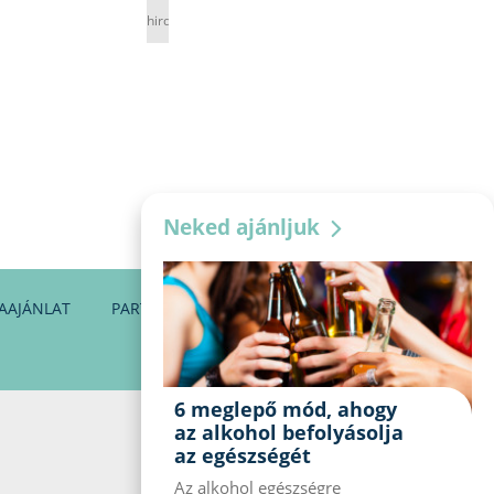
hirdetés
Neked ajánljuk
AAJÁNLAT
PARTNEREINK
KAPCSOLAT
6 meglepő mód, ahogy
az alkohol befolyásolja
az egészségét
Az alkohol egészségre