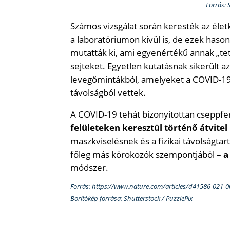
Forrás: 
Számos vizsgálat során keresték az éle
a laboratóriumon kívül is, de ezek has
mutatták ki, ami egyenértékű annak „te
sejteket. Egyetlen kutatásnak sikerült a
levegőmintákból, amelyeket a COVID-19
távolságból vettek.
A COVID-19 tehát bizonyítottan cseppfert
felületeken keresztül történő átvitel
maszkviselésnek és a fizikai távolságta
főleg más kórokozók szempontjából –
a
módszer.
Forrás: https://www.nature.com/articles/d41586-021-
Borítókép forrása: Shutterstock / PuzzlePix