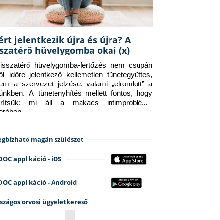
ért jelentkezik újra és újra? A
sszatérő hüvelygomba okai (x)
isszatérő hüvelygomba-fertőzés nem csupán 
ről időre jelentkező kellemetlen tünetegyüttes, 
em a szervezet jelzése: valami „elromlott” a 
tünkben. A tünetenyhítés mellett fontos, hogy 
erítsük: mi áll a makacs intimprobléma 
terében.
gbízható magán szülészet
DOC applikáció - iOS
DOC applikáció - Android
szágos orvosi ügyeletkereső