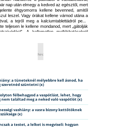
pár nap után elmegy a kedved az egésztől, mert 
gelente éhgyomorra kellene bevenned, amitől 
szul leszel. Vagy órákat kellene várnod utána a 
éval, a tejről meg a kalciumtablettádról pedig 
nte teljesen le kellene mondanod, mert „gátolják 
elszívódást”. A kellemetlen mellékhatásokról 
ig jobb nem is beszélni… Ismerős helyzet?
hirdetés
hiány: a tüneteknél mélyebbre kell ásnod, ha
 szeretnéd szüntetni (x)
folyton félbehagyod a vaspótlást, lehet, hogy
 nem találtad meg a neked való vaspótlót (x)
hességi vashiány: a vasra bizony kettőtöknek
 szüksége (x)
csak a testet, a lelket is megviseli: hogyan