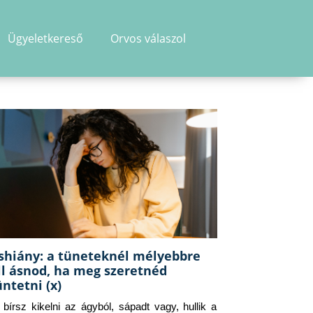
Ügyeletkereső
Orvos válaszol
shiány: a tüneteknél mélyebbre
ll ásnod, ha meg szeretnéd
üntetni (x)
g bírsz kikelni az ágyból, sápadt vagy, hullik a 