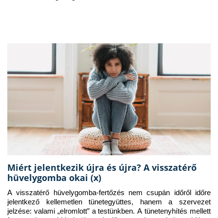
Miért jelentkezik újra és újra? A visszatérő
hüvelygomba okai (x)
A visszatérő hüvelygomba-fertőzés nem csupán időről időre 
jelentkező kellemetlen tünetegyüttes, hanem a szervezet 
jelzése: valami „elromlott” a testünkben. A tünetenyhítés mellett 