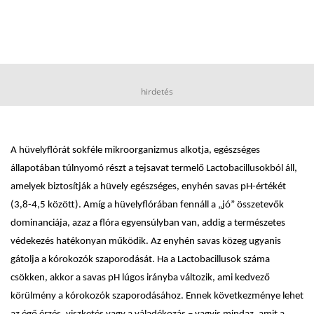
hirdetés
A hüvelyflórát sokféle mikroorganizmus alkotja, egészséges
állapotában túlnyomó részt a tejsavat termelő Lactobacillusokból áll,
amelyek biztosítják a hüvely egészséges, enyhén savas pH-értékét
(3,8-4,5 között). Amíg a hüvelyflórában fennáll a „jó” összetevők
dominanciája, azaz a flóra egyensúlyban van, addig a természetes
védekezés hatékonyan működik. Az enyhén savas közeg ugyanis
gátolja a kórokozók szaporodását. Ha a Lactobacillusok száma
csökken, akkor a savas pH lúgos irányba változik, ami kedvező
körülmény a kórokozók szaporodásához. Ennek következménye lehet