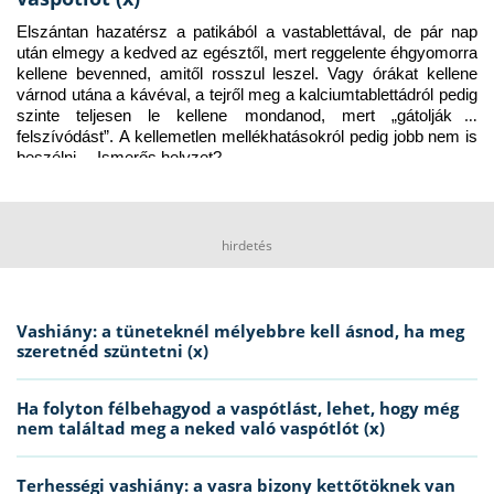
Elszántan hazatérsz a patikából a vastablettával, de pár nap 
után elmegy a kedved az egésztől, mert reggelente éhgyomorra 
kellene bevenned, amitől rosszul leszel. Vagy órákat kellene 
várnod utána a kávéval, a tejről meg a kalciumtablettádról pedig 
szinte teljesen le kellene mondanod, mert „gátolják a 
felszívódást”. A kellemetlen mellékhatásokról pedig jobb nem is 
beszélni… Ismerős helyzet?
hirdetés
Vashiány: a tüneteknél mélyebbre kell ásnod, ha meg
szeretnéd szüntetni (x)
Ha folyton félbehagyod a vaspótlást, lehet, hogy még
nem találtad meg a neked való vaspótlót (x)
Terhességi vashiány: a vasra bizony kettőtöknek van