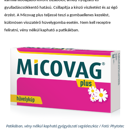
kamilla illóolajából kivont bizabolol, amely nyugtató és
gyulladáscsökkentő hatású. Csillapítja a kínzó viszketést és az égő
érzést. A Micovag plus teljessé teszi a gombaellenes kezelést,
különösen visszatérő hüvelygomba esetén. Nem kell receptre
felíratni, vény nélkül kapható a patikákban.
Patikában, vény nélkül kapható gyógyászati segédeszköz / Fotó: Phytotec