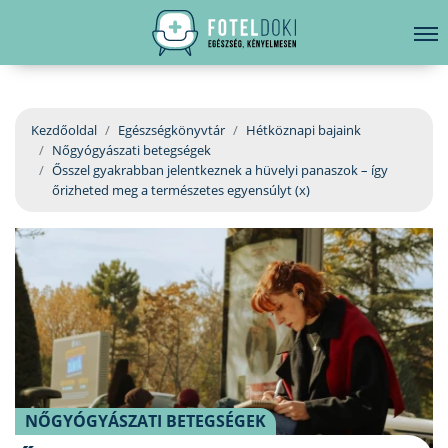
hirdetés
LELKI EGÉSZSÉG
Bejelentkezés
EGÉSZSÉGKÖNYVTÁR
Kezdőoldal
Egészségkönyvtár
Hétköznapi bajaink
Nőgyógyászati betegségek
BETEGSÉGKALAUZ
Ősszel gyakrabban jelentkeznek a hüvelyi panaszok – így
őrizheted meg a természetes egyensúlyt (x)
ÜGYELETKERESŐ
ORVOS VÁLASZOL
ORVOSKERESŐ
NŐGYÓGYÁSZATI BETEGSÉGEK