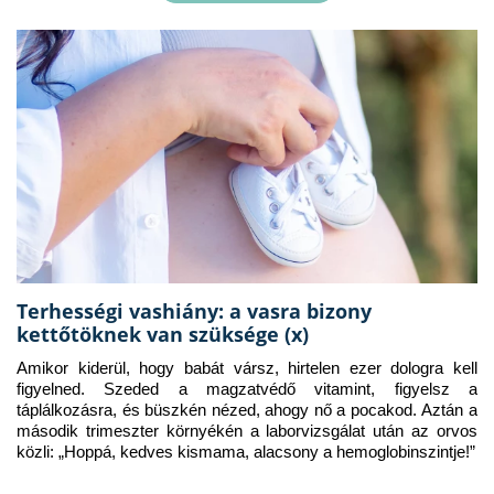
Terhességi vashiány: a vasra bizony
kettőtöknek van szüksége (x)
Amikor kiderül, hogy babát vársz, hirtelen ezer dologra kell 
figyelned. Szeded a magzatvédő vitamint, figyelsz a 
táplálkozásra, és büszkén nézed, ahogy nő a pocakod. Aztán a 
második trimeszter környékén a laborvizsgálat után az orvos 
közli: „Hoppá, kedves kismama, alacsony a hemoglobinszintje!”