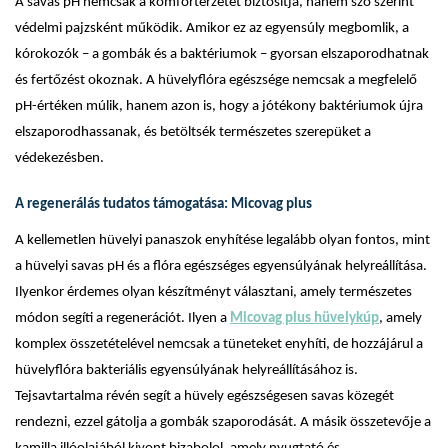
A savas pH nemcsak a komfortérzetet biztosítja, hanem szó szerint
védelmi pajzsként működik. Amikor ez az egyensúly megbomlik, a
kórokozók – a gombák és a baktériumok – gyorsan elszaporodhatnak
és fertőzést okoznak. A hüvelyflóra egészsége nemcsak a megfelelő
pH-értéken múlik, hanem azon is, hogy a jótékony baktériumok újra
elszaporodhassanak, és betöltsék természetes szerepüket a
védekezésben.
A regenerálás tudatos támogatása: Micovag plus
A kellemetlen hüvelyi panaszok enyhítése legalább olyan fontos, mint
a hüvelyi savas pH és a flóra egészséges egyensúlyának helyreállítása.
Ilyenkor érdemes olyan készítményt választani, amely természetes
módon segíti a regenerációt. Ilyen a
Micovag plus hüvelykúp
, amely
komplex összetételével nemcsak a tüneteket enyhíti, de hozzájárul a
hüvelyflóra bakteriális egyensúlyának helyreállításához is.
Tejsavtartalma révén segít a hüvely egészségesen savas közegét
rendezni, ezzel gátolja a gombák szaporodását. A másik összetevője a