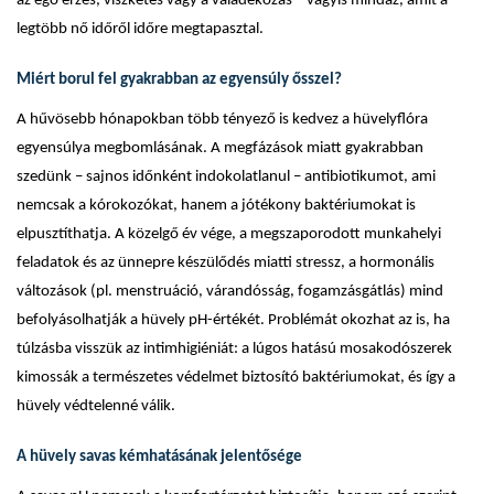
az égő érzés, viszketés vagy a váladékozás – vagyis mindaz, amit a
legtöbb nő időről időre megtapasztal.
Miért borul fel gyakrabban az egyensúly ősszel?
A hűvösebb hónapokban több tényező is kedvez a hüvelyflóra
egyensúlya megbomlásának. A megfázások miatt gyakrabban
szedünk – sajnos időnként indokolatlanul – antibiotikumot, ami
nemcsak a kórokozókat, hanem a jótékony baktériumokat is
elpusztíthatja. A közelgő év vége, a megszaporodott munkahelyi
feladatok és az ünnepre készülődés miatti stressz, a hormonális
változások (pl. menstruáció, várandósság, fogamzásgátlás) mind
befolyásolhatják a hüvely pH-értékét. Problémát okozhat az is, ha
túlzásba visszük az intimhigiéniát: a lúgos hatású mosakodószerek
kimossák a természetes védelmet biztosító baktériumokat, és így a
hüvely védtelenné válik.
A hüvely savas kémhatásának jelentősége