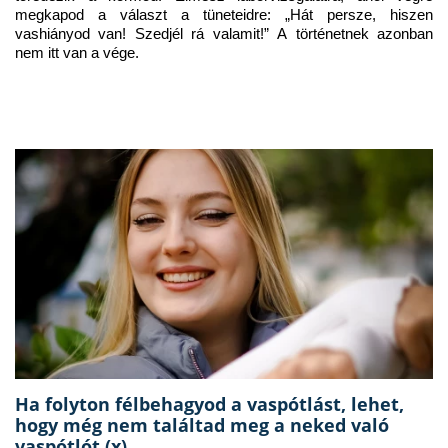
megkapod a választ a tüneteidre: „Hát persze, hiszen 
vashiányod van! Szedjél rá valamit!” A történetnek azonban 
nem itt van a vége.
Ha folyton félbehagyod a vaspótlást, lehet,
hogy még nem találtad meg a neked való
vaspótlót (x)