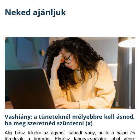
Neked ajánljuk
Vashiány: a tüneteknél mélyebbre kell ásnod,
ha meg szeretnéd szüntetni (x)
Alig bírsz kikelni az ágyból, sápadt vagy, hullik a hajad és 
töredezik a körmöd. Elmész laborvizsgálatra, ahol végre 