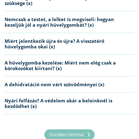
szüksége (x)
Nemcsak a testet, a lelket is megviseli: hogyan
kezeljük jól a nyári hüvelygombát? (x)
Miért jelentkezik újra és újra? A visszatérő
hüvelygomba okai (x)
A hüvelygomba kezelése: Miért nem elég csak a
kórokozókat kiirtani? (x)
A dehidratáció nem várt szövődményei (x)
Nyári felfázás? A védelem akár a beleinknél is
kezdődhet (x)
TOVÁBBI CIKKEINK