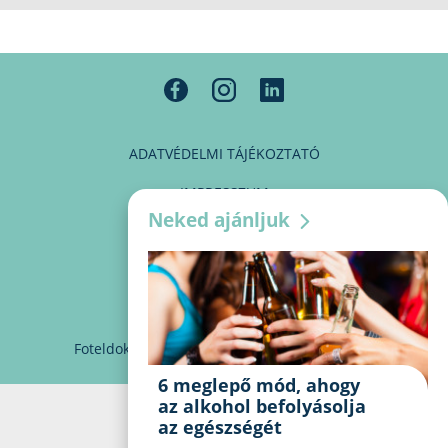
ADATVÉDELMI TÁJÉKOZTATÓ
IMPRESSZUM
Neked ajánljuk
MÉDIAAJÁNLAT
PARTNEREINK
KAPCSOLAT
Foteldoki
info@foteldoki.hu
Süti beállítások
6 meglepő mód, ahogy
az alkohol befolyásolja
az egészségét