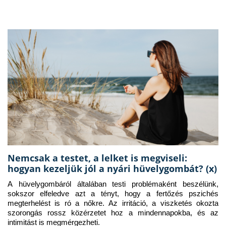
Nemcsak a testet, a lelket is megviseli:
hogyan kezeljük jól a nyári hüvelygombát? (x)
A hüvelygombáról általában testi problémaként beszélünk, 
sokszor elfeledve azt a tényt, hogy a fertőzés pszichés 
megterhelést is ró a nőkre. Az irritáció, a viszketés okozta 
szorongás rossz közérzetet hoz a mindennapokba, és az 
intimitást is megmérgezheti.