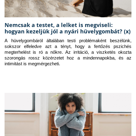
Nemcsak a testet, a lelket is megviseli:
hogyan kezeljük jól a nyári hüvelygombát? (x)
A hüvelygombáról általában testi problémaként beszélünk, 
sokszor elfeledve azt a tényt, hogy a fertőzés pszichés 
megterhelést is ró a nőkre. Az irritáció, a viszketés okozta 
szorongás rossz közérzetet hoz a mindennapokba, és az 
intimitást is megmérgezheti.