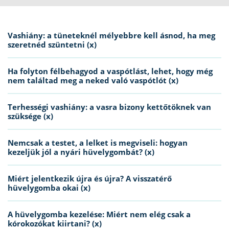
Vashiány: a tüneteknél mélyebbre kell ásnod, ha meg
szeretnéd szüntetni (x)
Ha folyton félbehagyod a vaspótlást, lehet, hogy még
nem találtad meg a neked való vaspótlót (x)
Terhességi vashiány: a vasra bizony kettőtöknek van
szüksége (x)
Nemcsak a testet, a lelket is megviseli: hogyan
kezeljük jól a nyári hüvelygombát? (x)
Miért jelentkezik újra és újra? A visszatérő
hüvelygomba okai (x)
A hüvelygomba kezelése: Miért nem elég csak a
kórokozókat kiirtani? (x)