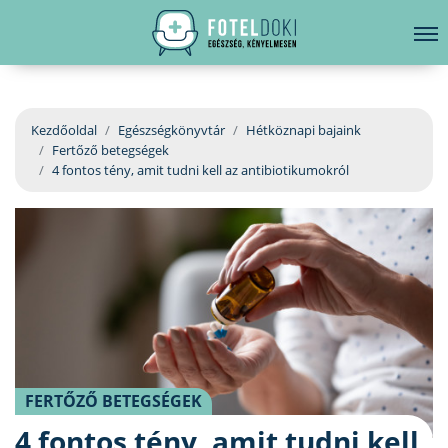
hirdetés
LELKI EGÉSZSÉG
Bejelentkezés
EGÉSZSÉGKÖNYVTÁR
Kezdőoldal
Egészségkönyvtár
Hétköznapi bajaink
Fertőző betegségek
BETEGSÉGKALAUZ
4 fontos tény, amit tudni kell az antibiotikumokról
ÜGYELETKERESŐ
ORVOS VÁLASZOL
ORVOSKERESŐ
FERTŐZŐ BETEGSÉGEK
4 fontos tény, amit tudni kell