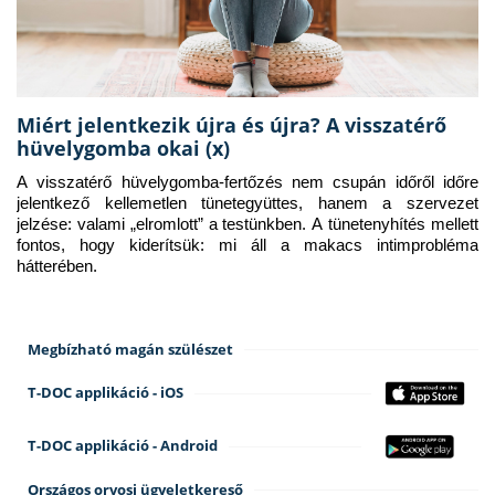
Miért jelentkezik újra és újra? A visszatérő
hüvelygomba okai (x)
A visszatérő hüvelygomba-fertőzés nem csupán időről időre 
jelentkező kellemetlen tünetegyüttes, hanem a szervezet 
jelzése: valami „elromlott” a testünkben. A tünetenyhítés mellett 
fontos, hogy kiderítsük: mi áll a makacs intimprobléma 
hátterében.
Megbízható magán szülészet
T-DOC applikáció - iOS
T-DOC applikáció - Android
Országos orvosi ügyeletkereső