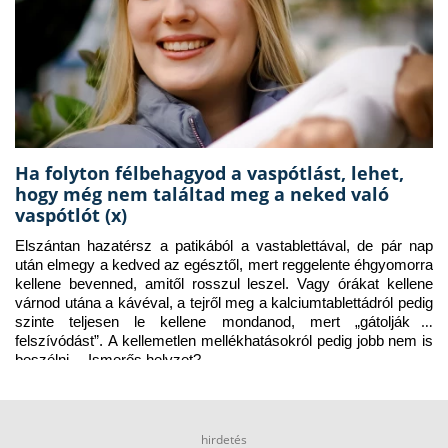
Ha folyton félbehagyod a vaspótlást, lehet,
hogy még nem találtad meg a neked való
vaspótlót (x)
Elszántan hazatérsz a patikából a vastablettával, de pár nap 
után elmegy a kedved az egésztől, mert reggelente éhgyomorra 
kellene bevenned, amitől rosszul leszel. Vagy órákat kellene 
várnod utána a kávéval, a tejről meg a kalciumtablettádról pedig 
szinte teljesen le kellene mondanod, mert „gátolják a 
felszívódást”. A kellemetlen mellékhatásokról pedig jobb nem is 
beszélni… Ismerős helyzet?
hirdetés