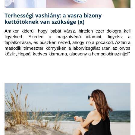
Terhességi vashiány: a vasra bizony
kettőtöknek van szüksége (x)
Amikor kiderül, hogy babát vársz, hirtelen ezer dologra kell 
figyelned. Szeded a magzatvédő vitamint, figyelsz a 
táplálkozásra, és büszkén nézed, ahogy nő a pocakod. Aztán a 
második trimeszter környékén a laborvizsgálat után az orvos 
közli: „Hoppá, kedves kismama, alacsony a hemoglobinszintje!”