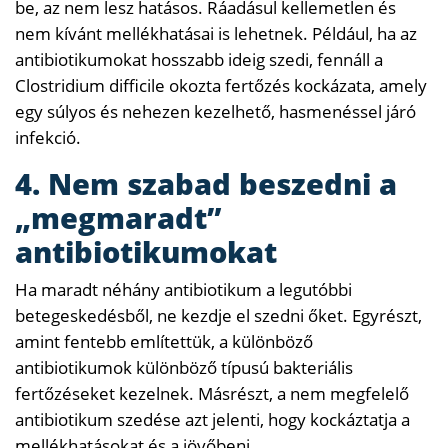
be, az nem lesz hatásos. Ráadásul kellemetlen és
nem kívánt mellékhatásai is lehetnek. Például, ha az
antibiotikumokat hosszabb ideig szedi, fennáll a
Clostridium difficile okozta fertőzés kockázata, amely
egy súlyos és nehezen kezelhető, hasmenéssel járó
infekció.
4. Nem szabad beszedni a
„megmaradt”
antibiotikumokat
Ha maradt néhány antibiotikum a legutóbbi
betegeskedésből, ne kezdje el szedni őket. Egyrészt,
amint fentebb említettük, a különböző
antibiotikumok különböző típusú bakteriális
fertőzéseket kezelnek. Másrészt, a nem megfelelő
antibiotikum szedése azt jelenti, hogy kockáztatja a
mellékhatásokat és a jövőbeni