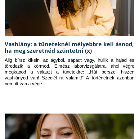
Vashiány: a tüneteknél mélyebbre kell ásnod,
ha meg szeretnéd szüntetni (x)
Alig bírsz kikelni az ágyból, sápadt vagy, hullik a hajad és 
töredezik a körmöd. Elmész laborvizsgálatra, ahol végre 
megkapod a választ a tüneteidre: „Hát persze, hiszen 
vashiányod van! Szedjél rá valamit!” A történetnek azonban 
nem itt van a vége.