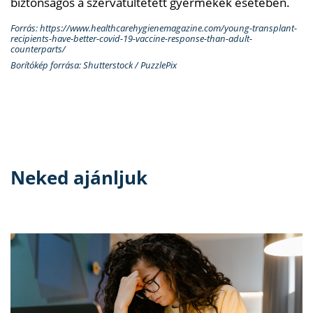
biztonságos a szervátültetett gyermekek esetében.
Forrás: https://www.healthcarehygienemagazine.com/young-transplant-
recipients-have-better-covid-19-vaccine-response-than-adult-
counterparts/
Borítókép forrása: Shutterstock / PuzzlePix
Neked ajánljuk