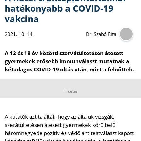
hatékonyabb a COVID-19
vakcina
2021. 10. 14.
Dr. Szabó Rita
A 12 és 18 év közötti szervátültetésen átesett
gyermekek erősebb immunválaszt mutatnak a
kétadagos COVID-19 oltás után, mint a felnőttek.
hirdetés
A kutatók azt találták, hogy az általuk vizsgált,
szerátültetésen átesett gyermekek körülbelül
háromnegyede pozitív és védő antitestválaszt kapott