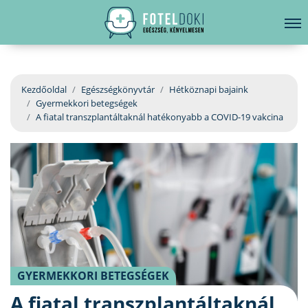
hirdetés
LELKI EGÉSZSÉG
Bejelentkezés
EGÉSZSÉGKÖNYVTÁR
Kezdőoldal
Egészségkönyvtár
Hétköznapi bajaink
Gyermekkori betegségek
BETEGSÉGKALAUZ
A fiatal transzplantáltaknál hatékonyabb a COVID-19 vakcina
ÜGYELETKERESŐ
ORVOS VÁLASZOL
ORVOSKERESŐ
GYERMEKKORI BETEGSÉGEK
A fiatal transzplantáltaknál