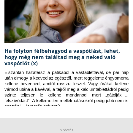
Ha folyton félbehagyod a vaspótlást, lehet,
hogy még nem találtad meg a neked való
vaspótlót (x)
Elszántan hazatérsz a patikából a vastablettával, de pár nap 
után elmegy a kedved az egésztől, mert reggelente éhgyomorra 
kellene bevenned, amitől rosszul leszel. Vagy órákat kellene 
várnod utána a kávéval, a tejről meg a kalciumtablettádról pedig 
szinte teljesen le kellene mondanod, mert „gátolják a 
felszívódást”. A kellemetlen mellékhatásokról pedig jobb nem is 
beszélni… Ismerős helyzet?
hirdetés