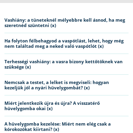
Vashiány: a tüneteknél mélyebbre kell ásnod, ha meg
szeretnéd szüntetni (x)
Ha folyton félbehagyod a vaspótlást, lehet, hogy még
nem találtad meg a neked való vaspótlót (x)
Terhességi vashiány: a vasra bizony kettőtöknek van
szüksége (x)
Nemcsak a testet, a lelket is megviseli: hogyan
kezeljük jól a nyári hüvelygombát? (x)
Miért jelentkezik újra és újra? A visszatérő
hüvelygomba okai (x)
A hüvelygomba kezelése: Miért nem elég csak a
kórokozókat kiirtani? (x)