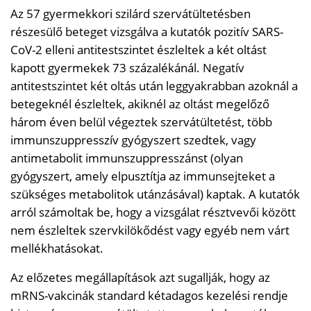
Az 57 gyermekkori szilárd szervátültetésben
részesülő beteget vizsgálva a kutatók pozitív SARS-
CoV-2 elleni antitestszintet észleltek a két oltást
kapott gyermekek 73 százalékánál. Negatív
antitestszintet két oltás után leggyakrabban azoknál a
betegeknél észleltek, akiknél az oltást megelőző
három éven belül végeztek szervátültetést, több
immunszuppresszív gyógyszert szedtek, vagy
antimetabolit immunszuppresszánst (olyan
gyógyszert, amely elpusztítja az immunsejteket a
szükséges metabolitok utánzásával) kaptak. A kutatók
arról számoltak be, hogy a vizsgálat résztvevői között
nem észleltek szervkilökődést vagy egyéb nem várt
mellékhatásokat.
Az előzetes megállapítások azt sugallják, hogy az
mRNS-vakcinák standard kétadagos kezelési rendje