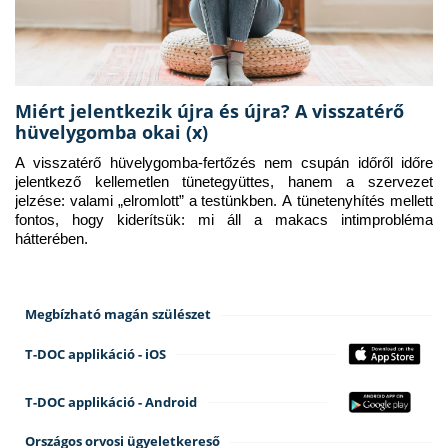
Miért jelentkezik újra és újra? A visszatérő
hüvelygomba okai (x)
A visszatérő hüvelygomba-fertőzés nem csupán időről időre 
jelentkező kellemetlen tünetegyüttes, hanem a szervezet 
jelzése: valami „elromlott” a testünkben. A tünetenyhítés mellett 
fontos, hogy kiderítsük: mi áll a makacs intimprobléma 
hátterében.
Megbízható magán szülészet
T-DOC applikáció - iOS
T-DOC applikáció - Android
Országos orvosi ügyeletkereső