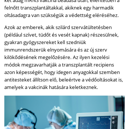
két adag mRNS vakcina beadása után, ellentétben a
felnőtt transzplantáltakkal, akiknek egy harmadik
oltásadagra van szükségük a védettség eléréséhez.
Azok az emberek, akik szilárd szervátültetésben
(például szívet, tüdőt és vesét kapnak) részesülnek,
gyakran gyógyszereket kell szedniük
immunrendszerük elnyomására és az új szerv
kilökődésének megelőzésére. Az ilyen kezelési
módok megzavarhatják a transzplantált recipiens
azon képességét, hogy idegen anyagokkal szemben
antitesteket állítson elő, beleértve a védőoltásokat is,
amelyek a vakcinák hatására keletkeznek.