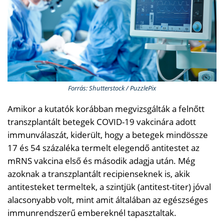
Forrás: Shutterstock / PuzzlePix
Amikor a kutatók korábban megvizsgálták a felnőtt
transzplantált betegek COVID-19 vakcinára adott
immunválaszát, kiderült, hogy a betegek mindössze
17 és 54 százaléka termelt elegendő antitestet az
mRNS vakcina első és második adagja után. Még
azoknak a transzplantált recipienseknek is, akik
antitesteket termeltek, a szintjük (antitest-titer) jóval
alacsonyabb volt, mint amit általában az egészséges
immunrendszerű embereknél tapasztaltak.