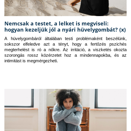
Nemcsak a testet, a lelket is megviseli:
hogyan kezeljük jól a nyári hüvelygombát? (x)
A hüvelygombáról általában testi problémaként beszélünk, 
sokszor elfeledve azt a tényt, hogy a fertőzés pszichés 
megterhelést is ró a nőkre. Az irritáció, a viszketés okozta 
szorongás rossz közérzetet hoz a mindennapokba, és az 
intimitást is megmérgezheti.