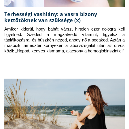
Terhességi vashiány: a vasra bizony
kettőtöknek van szüksége (x)
Amikor kiderül, hogy babát vársz, hirtelen ezer dologra kell 
figyelned. Szeded a magzatvédő vitamint, figyelsz a 
táplálkozásra, és büszkén nézed, ahogy nő a pocakod. Aztán a 
második trimeszter környékén a laborvizsgálat után az orvos 
közli: „Hoppá, kedves kismama, alacsony a hemoglobinszintje!”