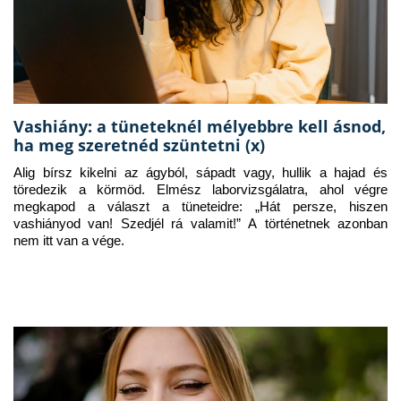
Vashiány: a tüneteknél mélyebbre kell ásnod,
ha meg szeretnéd szüntetni (x)
Alig bírsz kikelni az ágyból, sápadt vagy, hullik a hajad és 
töredezik a körmöd. Elmész laborvizsgálatra, ahol végre 
megkapod a választ a tüneteidre: „Hát persze, hiszen 
vashiányod van! Szedjél rá valamit!” A történetnek azonban 
nem itt van a vége.