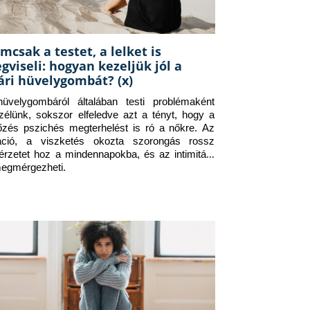
mcsak a testet, a lelket is
gviseli: hogyan kezeljük jól a
ári hüvelygombát? (x)
üvelygombáról általában testi problémaként 
zélünk, sokszor elfeledve azt a tényt, hogy a 
tőzés pszichés megterhelést is ró a nőkre. Az 
itáció, a viszketés okozta szorongás rossz 
érzetet hoz a mindennapokba, és az intimitást 
megmérgezheti.