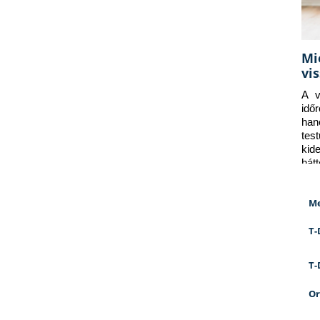
Mi
vi
A v
idő
han
tes
kid
hát
Me
T-
T-
Or