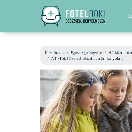
L
Kezdőoldal
Egészségkönyvtár
Hétköznapi b
A TikTok tikkelést okozhat a tini lányoknál