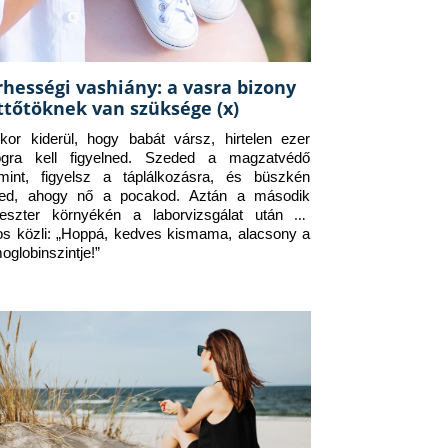
rhességi vashiány: a vasra bizony
ttőtöknek van szüksége (x)
kor kiderül, hogy babát vársz, hirtelen ezer 
ogra kell figyelned. Szeded a magzatvédő 
amint, figyelsz a táplálkozásra, és büszkén 
ed, ahogy nő a pocakod. Aztán a második 
meszter környékén a laborvizsgálat után az 
os közli: „Hoppá, kedves kismama, alacsony a 
oglobinszintje!”