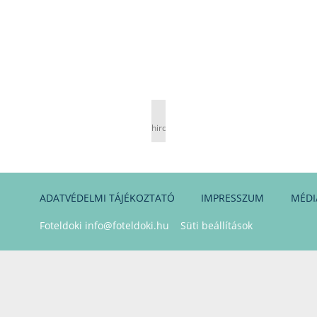
hirdetés
ADATVÉDELMI TÁJÉKOZTATÓ
IMPRESSZUM
MÉDI
Foteldoki
info@foteldoki.hu
Süti beállítások