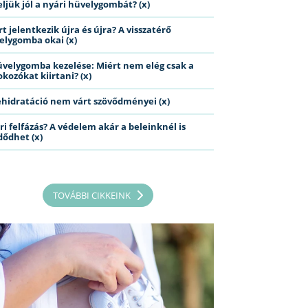
eljük jól a nyári hüvelygombát? (x)
t jelentkezik újra és újra? A visszatérő
elygomba okai (x)
üvelygomba kezelése: Miért nem elég csak a
kozókat kiirtani? (x)
ehidratáció nem várt szövődményei (x)
ri felfázás? A védelem akár a beleinknél is
dődhet (x)
TOVÁBBI CIKKEINK