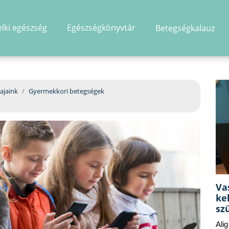
elki egészség
Egészségkönyvtár
Betegségkalauz
hirdetés
ajaink
Gyermekkori betegségek
Va
ke
sz
Ali