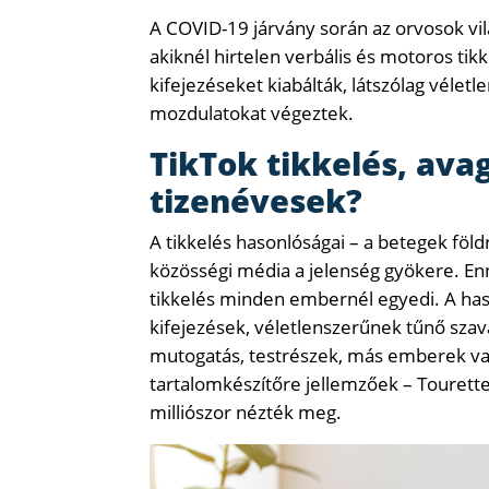
A COVID-19 járvány során az orvosok vilá
akiknél hirtelen verbális és motoros tik
kifejezéseket kiabálták, látszólag véle
mozdulatokat végeztek.
TikTok tikkelés, ava
tizenévesek?
A tikkelés hasonlóságai – a betegek földr
közösségi média a jelenség gyökere. Enn
tikkelés minden embernél egyedi. A has
kifejezések, véletlenszerűnek tűnő szava
mutogatás, testrészek, más emberek va
tartalomkészítőre jellemzőek – Tourett
milliószor nézték meg.