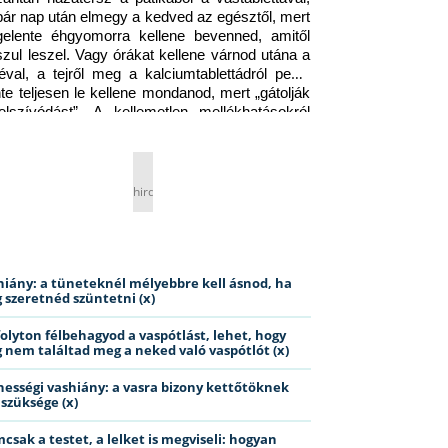
pár nap után elmegy a kedved az egésztől, mert 
gelente éhgyomorra kellene bevenned, amitől 
szul leszel. Vagy órákat kellene várnod utána a 
éval, a tejről meg a kalciumtablettádról pedig 
nte teljesen le kellene mondanod, mert „gátolják 
elszívódást”. A kellemetlen mellékhatásokról 
ig jobb nem is beszélni… Ismerős helyzet?
hirdetés
hiány: a tüneteknél mélyebbre kell ásnod, ha
 szeretnéd szüntetni (x)
folyton félbehagyod a vaspótlást, lehet, hogy
 nem találtad meg a neked való vaspótlót (x)
hességi vashiány: a vasra bizony kettőtöknek
 szüksége (x)
csak a testet, a lelket is megviseli: hogyan