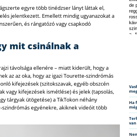
de 
gszerte egyre több tinédzser lányt láttak el,
reg
kelés jelentkezett. Emellett mindig ugyanazokat a
ros
tlenszerűen, és rángatózó vagy csapkodó
káv
szi
a f
ped
gy mit csinálnak a
ajzi távolsága ellenére – miatt kiderült, hogy a
ek az az oka, hogy az igazi Tourette-szindrómás
onló kifejezések (szitokszavak, egyéb obszcén
Vas
k vagy kifejezések ismétlése) és jelek (tapsolás,
meg
gy tárgyak ütögetése) a TikTokon néhány
Ha 
e-szindrómás egyénekre, akiknek videóit több
még
Ter
van
Nem