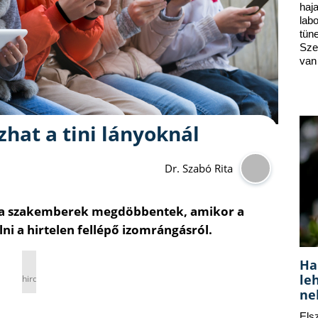
ha
lab
tün
Sze
van
zhat a tini lányoknál
Dr. Szabó Rita
rt a szakemberek megdöbbentek, amikor a
ni a hirtelen fellépő izomrángásról.
Ha
le
hirdetés
ne
Els