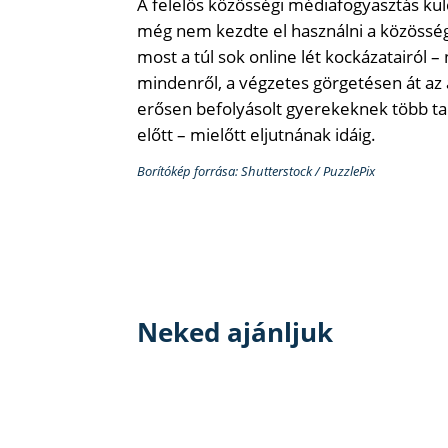
A felelős közösségi médiafogyasztás ku
még nem kezdte el használni a közösségi
most a túl sok online lét kockázatairól
mindenről, a végzetes görgetésen át az
erősen befolyásolt gyerekeknek több t
előtt – mielőtt eljutnának idáig.
Borítókép forrása: Shutterstock / PuzzlePix
Neked ajánljuk