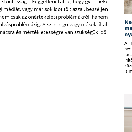
lcsfontosságú. Függetlenül attól, hogy gyermeke
 médiát, vagy már sok időt tölt azzal, beszéljen
 – nem csak az önértékelési problémákról, hanem
Ne
 alvásproblémákig. A szorongó vagy mások által
me
anácsra és mértékletességre van szükségük idő
ny
A h
bes
fer
irr
köz
is 