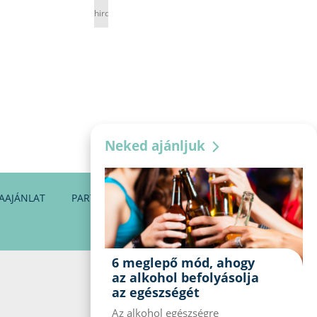
hirdetés
Neked ajánljuk
AAJÁNLAT
PARTNEREINK
KAPCSOLAT
6 meglepő mód, ahogy
az alkohol befolyásolja
az egészségét
Az alkohol egészségre