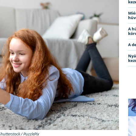
kez
Miér
hüv
A h
kóro
A d
Nyá
kez
Shutterstock / PuzzlePix