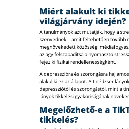
Miért alakult ki tikk
világjárvány idején?
A tanulmányok azt mutatják, hogy a str
szenvednek – amit feltehetően tovább ro
megnövekedett közösségi médiafogyaszt
az agy felszabadítsa a nyomasztó stress
fejez ki fizikai rendellenességként.
A depresszióra és szorongásra hajlamos
alakul ki ez az állapot. A tinédzser lá
depressziótól és szorongástól, mint a t
lányok tikkelési gyakoriságának növeke
Megelőzhető-e a TikT
tikkelés?