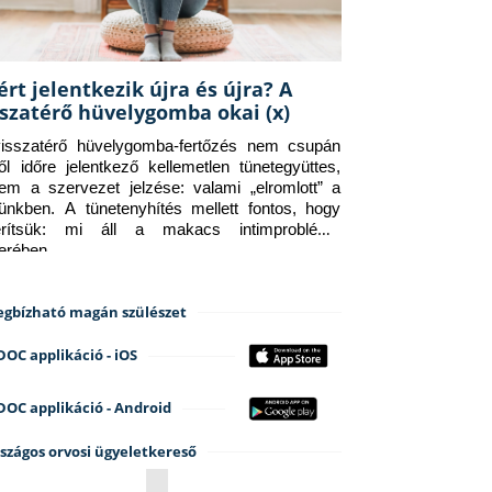
ért jelentkezik újra és újra? A
sszatérő hüvelygomba okai (x)
isszatérő hüvelygomba-fertőzés nem csupán 
ről időre jelentkező kellemetlen tünetegyüttes, 
em a szervezet jelzése: valami „elromlott” a 
tünkben. A tünetenyhítés mellett fontos, hogy 
erítsük: mi áll a makacs intimprobléma 
terében.
gbízható magán szülészet
DOC applikáció - iOS
DOC applikáció - Android
szágos orvosi ügyeletkereső