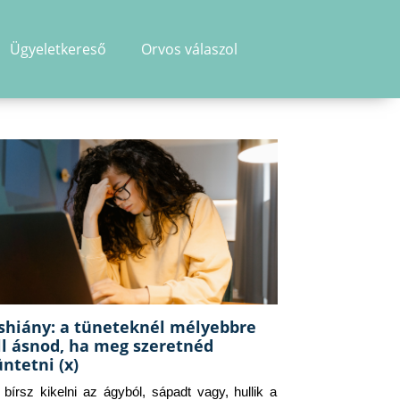
Ügyeletkereső
Orvos válaszol
shiány: a tüneteknél mélyebbre
ll ásnod, ha meg szeretnéd
üntetni (x)
g bírsz kikelni az ágyból, sápadt vagy, hullik a 