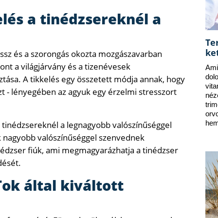
elés a tinédzsereknél a
Te
ke
essz és a szorongás okozta mozgászavarban
nt a világjárvány és a tizenévesek
Ami
dol
ása. A tikkelés egy összetett módja annak, hogy
vit
zt - lényegében az agyuk egy érzelmi stresszort
néz
tri
orv
 tinédzsereknél a legnagyobb valószínűséggel
hem
nyok nagyobb valószínűséggel szenvednek
inédzser fiúk, ami megmagyarázhatja a tinédzser
dését.
ok által kiváltott