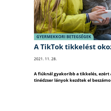
GYERMEKKORI BETEGSÉGEK
A TikTok tikkelést oko
2021. 11. 28.
A fiúknál gyakoribb a tikkelés, ezé
tinédzser lányok kezdtek el beszámol