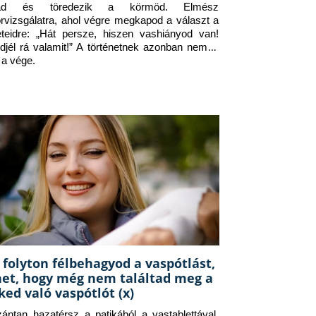
jad és töredezik a körmöd. Elmész 
orvizsgálatra, ahol végre megkapod a választ a 
eteidre: „Hát persze, hiszen vashiányod van! 
djél rá valamit!” A történetnek azonban nem itt 
 a vége.
 folyton félbehagyod a vaspótlást,
het, hogy még nem találtad meg a
ked való vaspótlót (x)
zántan hazatérsz a patikából a vastablettával, 