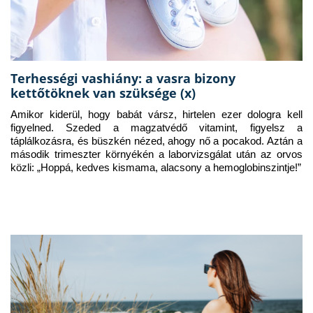
Terhességi vashiány: a vasra bizony
kettőtöknek van szüksége (x)
Amikor kiderül, hogy babát vársz, hirtelen ezer dologra kell 
figyelned. Szeded a magzatvédő vitamint, figyelsz a 
táplálkozásra, és büszkén nézed, ahogy nő a pocakod. Aztán a 
második trimeszter környékén a laborvizsgálat után az orvos 
közli: „Hoppá, kedves kismama, alacsony a hemoglobinszintje!”