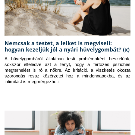
Nemcsak a testet, a lelket is megviseli:
hogyan kezeljük jól a nyári hüvelygombát? (x)
A hüvelygombáról általában testi problémaként beszélünk, 
sokszor elfeledve azt a tényt, hogy a fertőzés pszichés 
megterhelést is ró a nőkre. Az irritáció, a viszketés okozta 
szorongás rossz közérzetet hoz a mindennapokba, és az 
intimitást is megmérgezheti.