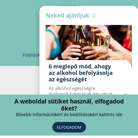
IMPRESSZUM
Neked ajánljuk
MÉDIAAJÁNLAT
PARTNEREINK
KAPCSOLAT
Foteldoki
info@foteldoki.hu
Süti beállítások
6 meglepő mód, ahogy
az alkohol befolyásolja
az egészségét
Az alkohol egészségre
gyakorolt ​​hatásának egy része
jól ismert, mások azonban
A weboldal sütiket használ, elfogadod
meglepők lehetnek. Van hat
őket?
kevésbé ismert hatás, amelyet
Bővebb információkért és beállításokért kattints ide
az alkohol gyakorol a
szervezetre.
ELFOGADOM