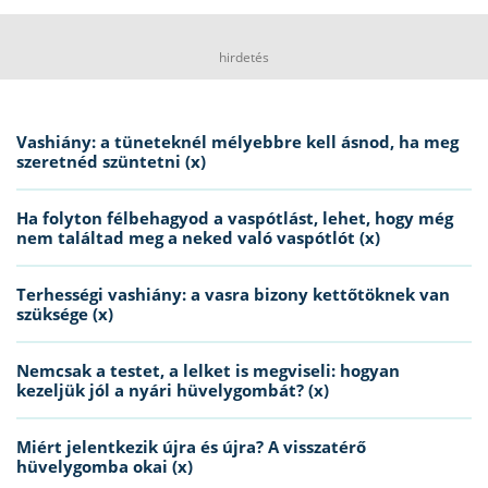
hirdetés
Vashiány: a tüneteknél mélyebbre kell ásnod, ha meg
szeretnéd szüntetni (x)
Ha folyton félbehagyod a vaspótlást, lehet, hogy még
nem találtad meg a neked való vaspótlót (x)
Terhességi vashiány: a vasra bizony kettőtöknek van
szüksége (x)
Nemcsak a testet, a lelket is megviseli: hogyan
kezeljük jól a nyári hüvelygombát? (x)
Miért jelentkezik újra és újra? A visszatérő
hüvelygomba okai (x)