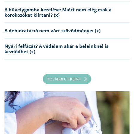
A hüvelygomba kezelése: Miért nem elég csak a
kórokozókat kiirtani? (x)
A dehidratáció nem várt szövődményei (x)
Nyári felfázás? A védelem akár a beleinknél is
kezdődhet (x)
TOVÁBBI CIKKEINK