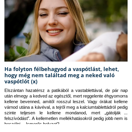
Ha folyton félbehagyod a vaspótlást, lehet,
hogy még nem találtad meg a neked való
vaspótlót (x)
Elszántan hazatérsz a patikából a vastablettával, de pár nap 
után elmegy a kedved az egésztől, mert reggelente éhgyomorra 
kellene bevenned, amitől rosszul leszel. Vagy órákat kellene 
várnod utána a kávéval, a tejről meg a kalciumtablettádról pedig 
szinte teljesen le kellene mondanod, mert „gátolják a 
felszívódást”. A kellemetlen mellékhatásokról pedig jobb nem is 
beszélni… Ismerős helyzet?