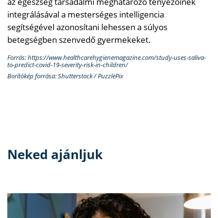
az egészség társadalmi meghatározó tényezőinek
integrálásával a mesterséges intelligencia
segítségével azonosítani lehessen a súlyos
betegségben szenvedő gyermekeket.
Forrás: https://www.healthcarehygienemagazine.com/study-uses-saliva-
to-predict-covid-19-severity-risk-in-children/
Borítókép forrása: Shutterstock / PuzzlePix
Neked ajánljuk