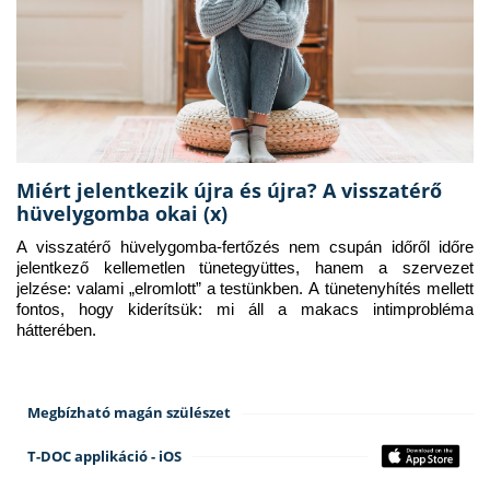
Miért jelentkezik újra és újra? A visszatérő
hüvelygomba okai (x)
A visszatérő hüvelygomba-fertőzés nem csupán időről időre 
jelentkező kellemetlen tünetegyüttes, hanem a szervezet 
jelzése: valami „elromlott” a testünkben. A tünetenyhítés mellett 
fontos, hogy kiderítsük: mi áll a makacs intimprobléma 
hátterében.
Megbízható magán szülészet
T-DOC applikáció - iOS