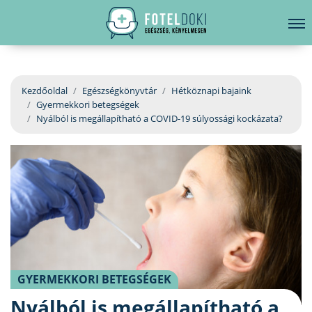
hirdetés
LELKI EGÉSZSÉG
Bejelentkezés
EGÉSZSÉGKÖNYVTÁR
Kezdőoldal
Egészségkönyvtár
Hétköznapi bajaink
Gyermekkori betegségek
BETEGSÉGKALAUZ
Nyálból is megállapítható a COVID-19 súlyossági kockázata?
ÜGYELETKERESŐ
ORVOS VÁLASZOL
ORVOSKERESŐ
GYERMEKKORI BETEGSÉGEK
Nyálból is megállapítható a