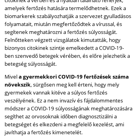
citokinek a vérben és a nyálban található fehérjék,
amelyek fertőzés hatására termelődhetnek. Ezek a
biomarkerek szabályozhatják a szervezet gyulladásos
folyamatait, miután megfertőződtek a vírussal, és
segítenek meghatározni a fertőzés súlyosságát.
Felnőtteken végzett vizsgálatok kimutatták, hogy
bizonyos citokinek szintje emelkedett a COVID-19-
ben szenvedő betegek vérében, és előre jelezhetik a
betegség súlyosságát.
Mivel
a gyermekkori COVID-19 fertőzések száma
növekszik
, sürgősen meg kell érteni, hogy mely
gyermekek vannak kitéve a súlyos fertőzés
veszélyének. Ez a nem invazív és fájdalommentes
módszer a COVID-19 súlyosságának meghatározására
segíthet az orvosoknak időben diagnosztizálni a
betegséget és elkezdeni a megfelelő kezelést, ami
javíthatja a fertőzés kimenetelét.