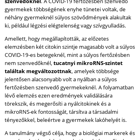
szenvedőknél
. A COVID-19 fertőzésben szenvedő
gyermekek többségének enyhe tünetei voltak, de
néhány gyermeknél súlyos szövődmények alakultak
ki, például légzési elégtelenség vagy szívgyulladás.
Amellett, hogy megállapították, az előzetes
elemzésben két citokin szintje magasabb volt a súlyos
COVID-19-es betegeknél, mint a súlyos fertőzésben
nem szenvedőknél,
tucatnyi mikroRNS-szintet
találtak megváltozottnak
, amelyek többsége
jelentősen alacsonyabb volt a nyálban a súlyos
fertőzésben szenvedő gyermekeknél. A folyamatban
lévő elemzés ezen eredmények validálására
törekszik, és megerősíti a nyálcitokinek és a
mikroRNS-ek fontosságát, társítva a társadalmi
tényezőkkel, beleértve a gyermekek lakóhelyét is.
A tanulmány végső célja, hogy a biológiai markerek és