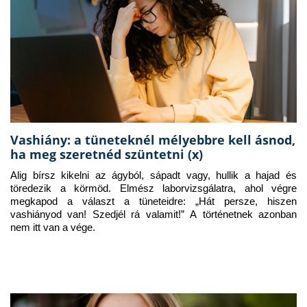
Vashiány: a tüneteknél mélyebbre kell ásnod,
ha meg szeretnéd szüntetni (x)
Alig bírsz kikelni az ágyból, sápadt vagy, hullik a hajad és 
töredezik a körmöd. Elmész laborvizsgálatra, ahol végre 
megkapod a választ a tüneteidre: „Hát persze, hiszen 
vashiányod van! Szedjél rá valamit!” A történetnek azonban 
nem itt van a vége.