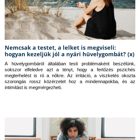
Nemcsak a testet, a lelket is megviseli:
hogyan kezeljük jól a nyári hüvelygombát? (x)
A hüvelygombáról általában testi problémaként beszélünk, 
sokszor elfeledve azt a tényt, hogy a fertőzés pszichés 
megterhelést is ró a nőkre. Az irritáció, a viszketés okozta 
szorongás rossz közérzetet hoz a mindennapokba, és az 
intimitást is megmérgezheti.