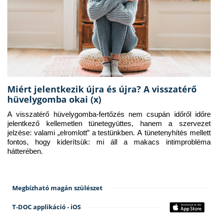
Miért jelentkezik újra és újra? A visszatérő
hüvelygomba okai (x)
A visszatérő hüvelygomba-fertőzés nem csupán időről időre 
jelentkező kellemetlen tünetegyüttes, hanem a szervezet 
jelzése: valami „elromlott” a testünkben. A tünetenyhítés mellett 
fontos, hogy kiderítsük: mi áll a makacs intimprobléma 
hátterében.
Megbízható magán szülészet
T-DOC applikáció - iOS