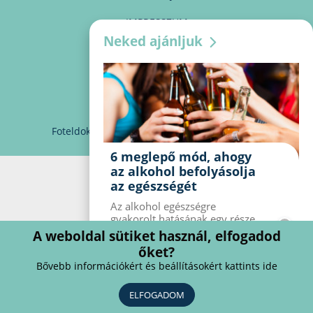
IMPRESSZUM
Neked ajánljuk
MÉDIAAJÁNLAT
PARTNEREINK
KAPCSOLAT
Foteldoki
info@foteldoki.hu
Süti beállítások
6 meglepő mód, ahogy
az alkohol befolyásolja
az egészségét
Az alkohol egészségre
gyakorolt ​​hatásának egy része
jól ismert, mások azonban
A weboldal sütiket használ, elfogadod
meglepők lehetnek. Van hat
őket?
kevésbé ismert hatás, amelyet
Bővebb információkért és beállításokért kattints ide
az alkohol gyakorol a
szervezetre.
ELFOGADOM