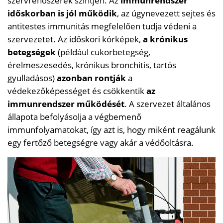
szervrendszerek szintjén. Az
immunrendszer
időskorban is jól működik
, az úgynevezett sejtes és
antitestes immunitás megfelelően tudja védeni a
szervezetet. Az időskori kórképek,
a krónikus
betegségek
(például cukorbetegség,
érelmeszesedés, krónikus bronchitis, tartós
gyulladásos)
azonban rontják
a
védekezőképességet és csökkentik
az
immunrendszer működését
. A szervezet általános
állapota befolyásolja a végbemenő
immunfolyamatokat, így azt is, hogy miként reagálunk
egy fertőző betegségre vagy akár a védőoltásra.