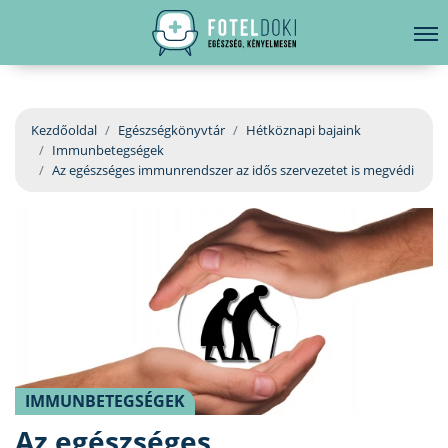
hirdetés
LELKI EGÉSZSÉG
Bejelentkezés
EGÉSZSÉGKÖNYVTÁR
Kezdőoldal
Egészségkönyvtár
Hétköznapi bajaink
Immunbetegségek
BETEGSÉGKALAUZ
Az egészséges immunrendszer az idős szervezetet is megvédi
ÜGYELETKERESŐ
ORVOS VÁLASZOL
ORVOSKERESŐ
IMMUNBETEGSÉGEK
Az egészséges