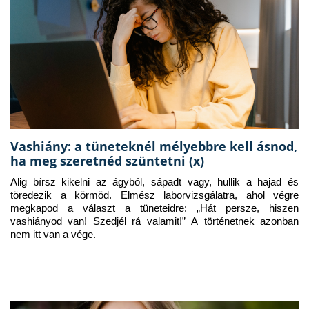
Vashiány: a tüneteknél mélyebbre kell ásnod,
ha meg szeretnéd szüntetni (x)
Alig bírsz kikelni az ágyból, sápadt vagy, hullik a hajad és 
töredezik a körmöd. Elmész laborvizsgálatra, ahol végre 
megkapod a választ a tüneteidre: „Hát persze, hiszen 
vashiányod van! Szedjél rá valamit!” A történetnek azonban 
nem itt van a vége.