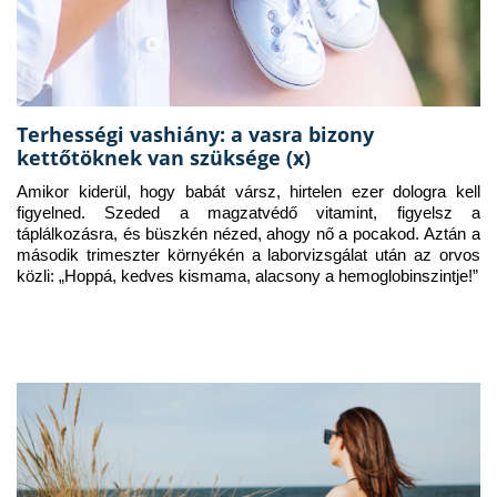
Terhességi vashiány: a vasra bizony
kettőtöknek van szüksége (x)
Amikor kiderül, hogy babát vársz, hirtelen ezer dologra kell 
figyelned. Szeded a magzatvédő vitamint, figyelsz a 
táplálkozásra, és büszkén nézed, ahogy nő a pocakod. Aztán a 
második trimeszter környékén a laborvizsgálat után az orvos 
közli: „Hoppá, kedves kismama, alacsony a hemoglobinszintje!”