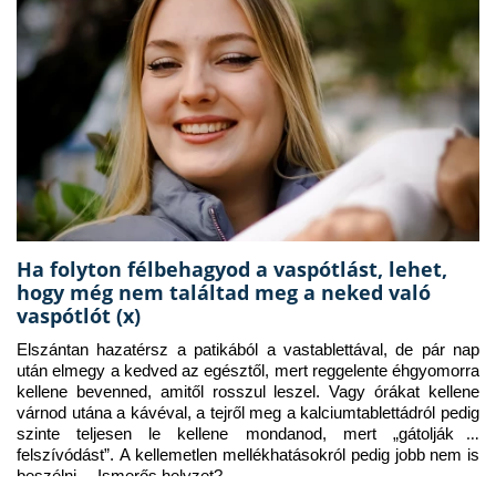
Ha folyton félbehagyod a vaspótlást, lehet,
hogy még nem találtad meg a neked való
vaspótlót (x)
Elszántan hazatérsz a patikából a vastablettával, de pár nap 
után elmegy a kedved az egésztől, mert reggelente éhgyomorra 
kellene bevenned, amitől rosszul leszel. Vagy órákat kellene 
várnod utána a kávéval, a tejről meg a kalciumtablettádról pedig 
szinte teljesen le kellene mondanod, mert „gátolják a 
felszívódást”. A kellemetlen mellékhatásokról pedig jobb nem is 
beszélni… Ismerős helyzet?