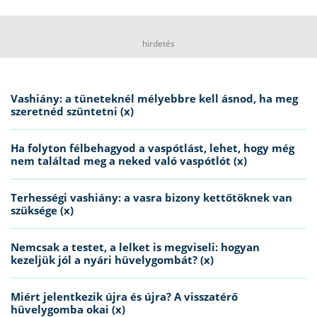
hirdetés
Vashiány: a tüneteknél mélyebbre kell ásnod, ha meg
szeretnéd szüntetni (x)
Ha folyton félbehagyod a vaspótlást, lehet, hogy még
nem találtad meg a neked való vaspótlót (x)
Terhességi vashiány: a vasra bizony kettőtöknek van
szüksége (x)
Nemcsak a testet, a lelket is megviseli: hogyan
kezeljük jól a nyári hüvelygombát? (x)
Miért jelentkezik újra és újra? A visszatérő
hüvelygomba okai (x)