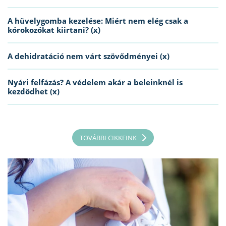
A hüvelygomba kezelése: Miért nem elég csak a
kórokozókat kiirtani? (x)
A dehidratáció nem várt szövődményei (x)
Nyári felfázás? A védelem akár a beleinknél is
kezdődhet (x)
TOVÁBBI CIKKEINK