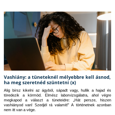
Vashiány: a tüneteknél mélyebbre kell ásnod,
ha meg szeretnéd szüntetni (x)
Alig bírsz kikelni az ágyból, sápadt vagy, hullik a hajad és 
töredezik a körmöd. Elmész laborvizsgálatra, ahol végre 
megkapod a választ a tüneteidre: „Hát persze, hiszen 
vashiányod van! Szedjél rá valamit!” A történetnek azonban 
nem itt van a vége.