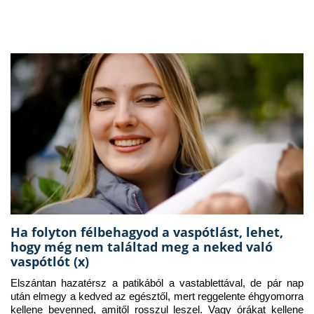
Ha folyton félbehagyod a vaspótlást, lehet,
hogy még nem találtad meg a neked való
vaspótlót (x)
Elszántan hazatérsz a patikából a vastablettával, de pár nap 
után elmegy a kedved az egésztől, mert reggelente éhgyomorra 
kellene bevenned, amitől rosszul leszel. Vagy órákat kellene 