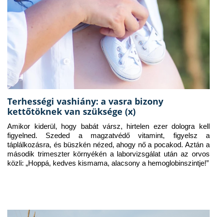
Terhességi vashiány: a vasra bizony
kettőtöknek van szüksége (x)
Amikor kiderül, hogy babát vársz, hirtelen ezer dologra kell 
figyelned. Szeded a magzatvédő vitamint, figyelsz a 
táplálkozásra, és büszkén nézed, ahogy nő a pocakod. Aztán a 
második trimeszter környékén a laborvizsgálat után az orvos 
közli: „Hoppá, kedves kismama, alacsony a hemoglobinszintje!”