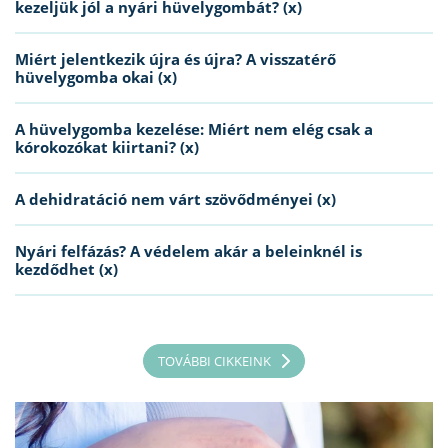
kezeljük jól a nyári hüvelygombát? (x)
Miért jelentkezik újra és újra? A visszatérő
hüvelygomba okai (x)
A hüvelygomba kezelése: Miért nem elég csak a
kórokozókat kiirtani? (x)
A dehidratáció nem várt szövődményei (x)
Nyári felfázás? A védelem akár a beleinknél is
kezdődhet (x)
TOVÁBBI CIKKEINK