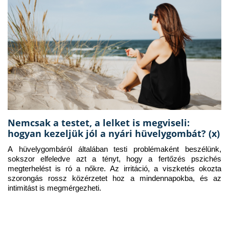
Nemcsak a testet, a lelket is megviseli:
hogyan kezeljük jól a nyári hüvelygombát? (x)
A hüvelygombáról általában testi problémaként beszélünk, 
sokszor elfeledve azt a tényt, hogy a fertőzés pszichés 
megterhelést is ró a nőkre. Az irritáció, a viszketés okozta 
szorongás rossz közérzetet hoz a mindennapokba, és az 
intimitást is megmérgezheti.