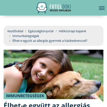
hirdetés
LELKI EGÉSZSÉG
Bejelentkezés
EGÉSZSÉGKÖNYVTÁR
Kezdőoldal
Egészségkönyvtár
Hétköznapi bajaink
Immunbetegségek
BETEGSÉGKALAUZ
Élhet-e együtt az allergiás gyermek a házikedvenccel?
ÜGYELETKERESŐ
ORVOS VÁLASZOL
ORVOSKERESŐ
IMMUNBETEGSÉGEK
Élhet-e együtt az allergiás