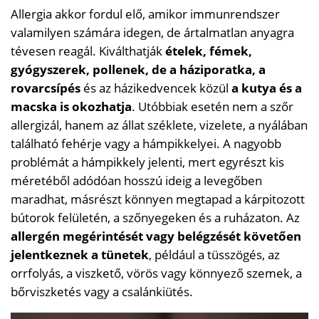
Allergia akkor fordul elő, amikor immunrendszer
valamilyen számára idegen, de ártalmatlan anyagra
tévesen reagál. Kiválthatják
ételek, fémek,
gyógyszerek, pollenek, de a háziporatka, a
rovarcsípés
és az házikedvencek közül
a kutya és a
macska is okozhatja
. Utóbbiak esetén nem a szőr
allergizál, hanem az állat széklete, vizelete, a nyálában
található fehérje vagy a hámpikkelyei. A nagyobb
problémát a hámpikkely jelenti, mert egyrészt kis
méretéből adódóan hosszú ideig a levegőben
maradhat, másrészt könnyen megtapad a kárpitozott
bútorok felületén, a szőnyegeken és a ruházaton. Az
allergén megérintését vagy belégzését követően
jelentkeznek a tünetek
, például a tüsszögés, az
orrfolyás, a viszkető, vörös vagy könnyező szemek, a
bőrviszketés vagy a csalánkiütés.