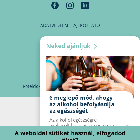
ADATVÉDELMI TÁJÉKOZTATÓ
IMPRESSZUM
Neked ajánljuk
MÉDIAAJÁNLAT
PARTNEREINK
KAPCSOLAT
Foteldoki
info@foteldoki.hu
Süti beállítások
6 meglepő mód, ahogy
az alkohol befolyásolja
az egészségét
Az alkohol egészségre
gyakorolt ​​hatásának egy része
jól ismert, mások azonban
A weboldal sütiket használ, elfogadod
meglepők lehetnek. Van hat