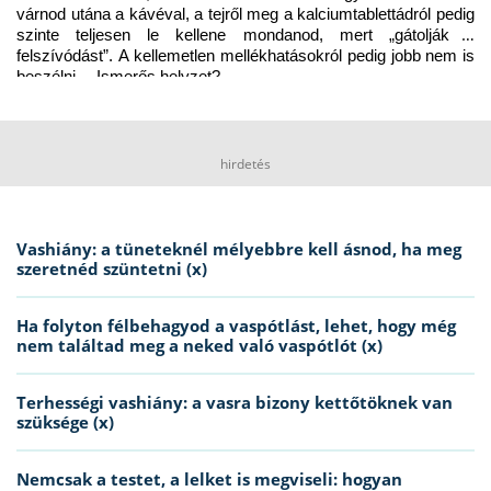
várnod utána a kávéval, a tejről meg a kalciumtablettádról pedig 
szinte teljesen le kellene mondanod, mert „gátolják a 
felszívódást”. A kellemetlen mellékhatásokról pedig jobb nem is 
beszélni… Ismerős helyzet?
hirdetés
Vashiány: a tüneteknél mélyebbre kell ásnod, ha meg
szeretnéd szüntetni (x)
Ha folyton félbehagyod a vaspótlást, lehet, hogy még
nem találtad meg a neked való vaspótlót (x)
Terhességi vashiány: a vasra bizony kettőtöknek van
szüksége (x)
Nemcsak a testet, a lelket is megviseli: hogyan