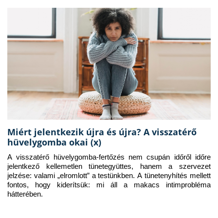
Miért jelentkezik újra és újra? A visszatérő
hüvelygomba okai (x)
A visszatérő hüvelygomba-fertőzés nem csupán időről időre 
jelentkező kellemetlen tünetegyüttes, hanem a szervezet 
jelzése: valami „elromlott” a testünkben. A tünetenyhítés mellett 
fontos, hogy kiderítsük: mi áll a makacs intimprobléma 
hátterében.