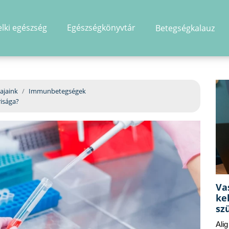
elki egészség
Egészségkönyvtár
Betegségkalauz
hirdetés
ajaink
Immunbetegségek
risága?
Va
ke
sz
Ali