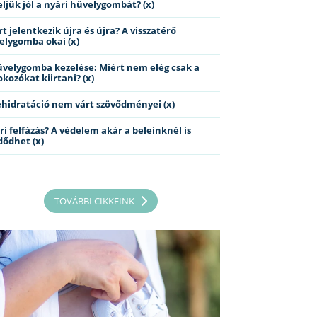
eljük jól a nyári hüvelygombát? (x)
t jelentkezik újra és újra? A visszatérő
elygomba okai (x)
üvelygomba kezelése: Miért nem elég csak a
kozókat kiirtani? (x)
ehidratáció nem várt szövődményei (x)
ri felfázás? A védelem akár a beleinknél is
dődhet (x)
TOVÁBBI CIKKEINK