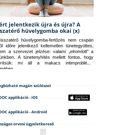
ért jelentkezik újra és újra? A
sszatérő hüvelygomba okai (x)
isszatérő hüvelygomba-fertőzés nem csupán 
ről időre jelentkező kellemetlen tünetegyüttes, 
em a szervezet jelzése: valami „elromlott” a 
tünkben. A tünetenyhítés mellett fontos, hogy 
erítsük: mi áll a makacs intimprobléma 
terében.
gbízható magán szülészet
DOC applikáció - iOS
DOC applikáció - Android
szágos orvosi ügyeletkereső