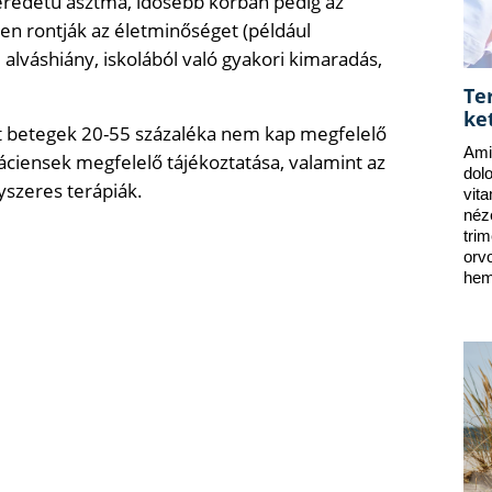
 eredetű asztma, idősebb korban pedig az
sen rontják az életminőséget (például
 alváshiány, iskolából való gyakori kimaradás,
Te
ke
ett betegek 20-55 százaléka nem kap megfelelő
Ami
páciensek megfelelő tájékoztatása, valamint az
dol
yszeres terápiák.
vit
néz
tri
orv
hem