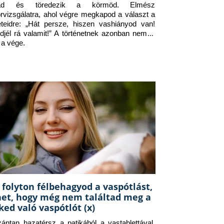
jad és töredezik a körmöd. Elmész 
orvizsgálatra, ahol végre megkapod a választ a 
eteidre: „Hát persze, hiszen vashiányod van! 
djél rá valamit!” A történetnek azonban nem itt 
 a vége.
 folyton félbehagyod a vaspótlást,
het, hogy még nem találtad meg a
ked való vaspótlót (x)
zántan hazatérsz a patikából a vastablettával, 