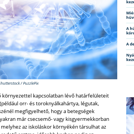
kez
Miér
hüv
A h
kóro
A d
Nyá
kez
Shutterstock / PuzzlePix
ő környezettel kapcsolatban lévő határfelületeit
 (például orr- és toroknyálkahártya, légutak,
szénél megfigyelhető, hogy a betegségek
 Gyakran már csecsemő- vagy kisgyermekkorban
, melyhez az iskoláskor környékén társulhat az