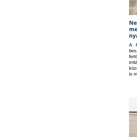
Ne
me
ny
A h
bes
fer
irr
köz
is 