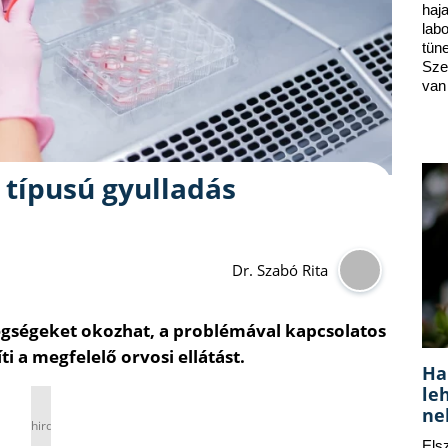
ha
lab
tün
Sze
van
 típusú gyulladás
Dr. Szabó Rita
tegségeket okozhat, a problémával kapcsolatos
 a megfelelő orvosi ellátást.
Ha
le
ne
hirdetés
Els