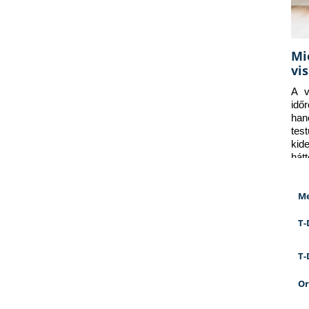
Mi
vi
A v
idő
han
tes
kid
hát
Me
T-
T-
Or