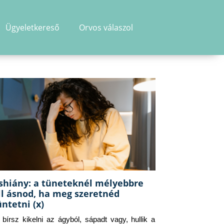
Ügyeletkereső
Orvos válaszol
shiány: a tüneteknél mélyebbre
ll ásnod, ha meg szeretnéd
üntetni (x)
g bírsz kikelni az ágyból, sápadt vagy, hullik a 