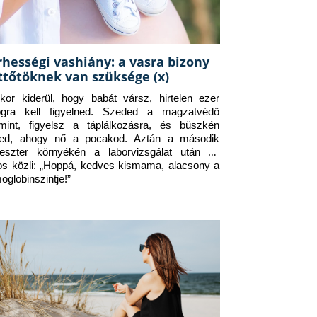
rhességi vashiány: a vasra bizony
ttőtöknek van szüksége (x)
kor kiderül, hogy babát vársz, hirtelen ezer 
ogra kell figyelned. Szeded a magzatvédő 
amint, figyelsz a táplálkozásra, és büszkén 
ed, ahogy nő a pocakod. Aztán a második 
meszter környékén a laborvizsgálat után az 
os közli: „Hoppá, kedves kismama, alacsony a 
oglobinszintje!”