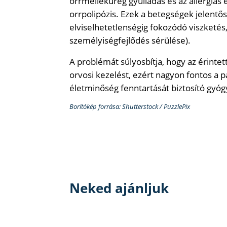
orrmelléküreg gyulladás és az allergiás
orrpolipózis. Ezek a betegségek jelentő
elviselhetetlenségig fokozódó viszketés,
személyiségfejlődés sérülése).
A problémát súlyosbítja, hogy az érint
orvosi kezelést, ezért nagyon fontos a 
életminőség fenntartását biztosító gyóg
Borítókép forrása: Shutterstock / PuzzlePix
Neked ajánljuk