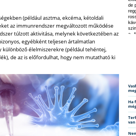
de 
reg
égekben (például asztma, ekcéma, kétoldali
ros
káv
melyeket az immunrendszer megváltozott működése
szi
ndszer túlzott aktivitása, melynek következtében az
a f
ped
izonyos, egyébként teljesen ártalmatlan
y különböző élelmiszerekre (például tehéntej,
élék), de az is előfordulhat, hogy nem mutatható ki
Vas
meg
Ha 
még
Ter
van
Nem