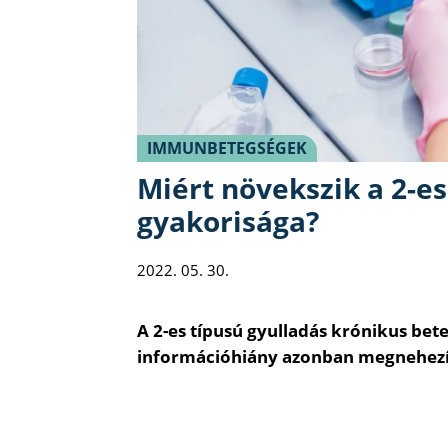
IMMUNBETEGSÉGEK
Miért növekszik a 2-es
gyakorisága?
2022. 05. 30.
A 2-es típusú gyulladás krónikus be
információhiány azonban megnehezíti