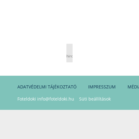
hirdetés
ADATVÉDELMI TÁJÉKOZTATÓ
IMPRESSZUM
MÉDI
Foteldoki
info@foteldoki.hu
Süti beállítások