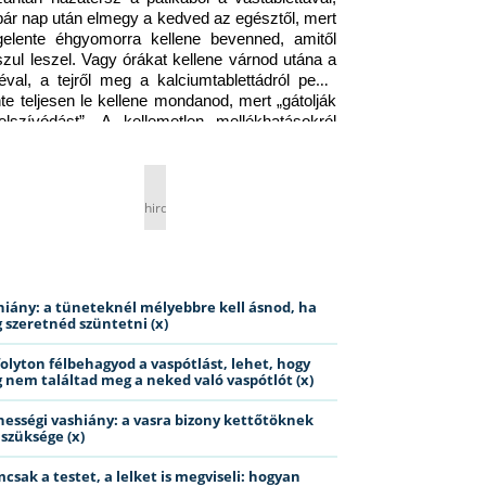
pár nap után elmegy a kedved az egésztől, mert 
gelente éhgyomorra kellene bevenned, amitől 
szul leszel. Vagy órákat kellene várnod utána a 
éval, a tejről meg a kalciumtablettádról pedig 
nte teljesen le kellene mondanod, mert „gátolják 
elszívódást”. A kellemetlen mellékhatásokról 
ig jobb nem is beszélni… Ismerős helyzet?
hirdetés
hiány: a tüneteknél mélyebbre kell ásnod, ha
 szeretnéd szüntetni (x)
folyton félbehagyod a vaspótlást, lehet, hogy
 nem találtad meg a neked való vaspótlót (x)
hességi vashiány: a vasra bizony kettőtöknek
 szüksége (x)
csak a testet, a lelket is megviseli: hogyan