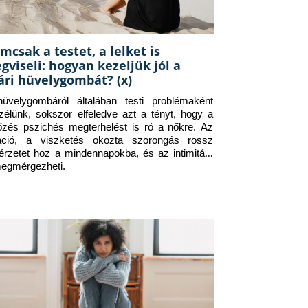
mcsak a testet, a lelket is
gviseli: hogyan kezeljük jól a
ári hüvelygombát? (x)
üvelygombáról általában testi problémaként 
zélünk, sokszor elfeledve azt a tényt, hogy a 
tőzés pszichés megterhelést is ró a nőkre. Az 
itáció, a viszketés okozta szorongás rossz 
érzetet hoz a mindennapokba, és az intimitást 
megmérgezheti.