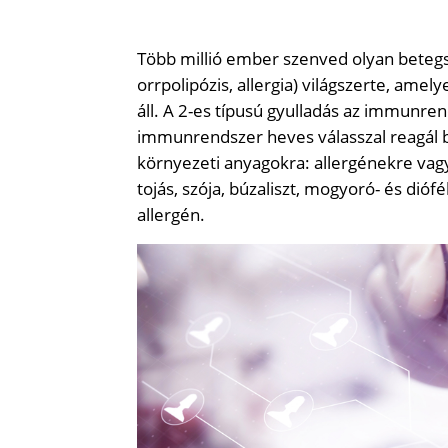
Több millió ember szenved olyan betegs
orrpolipózis, allergia) világszerte, a
áll. A 2-es típusú gyulladás az immunre
immunrendszer heves válasszal reagál b
környezeti anyagokra: allergénekre vag
tojás, szója, búzaliszt, mogyoró- és dióf
allergén.