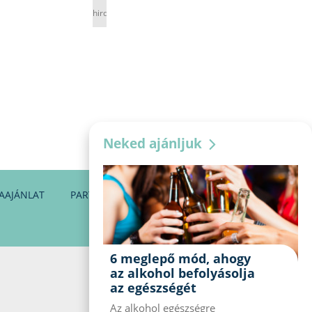
hirdetés
Neked ajánljuk
AAJÁNLAT
PARTNEREINK
KAPCSOLAT
6 meglepő mód, ahogy
az alkohol befolyásolja
az egészségét
Az alkohol egészségre