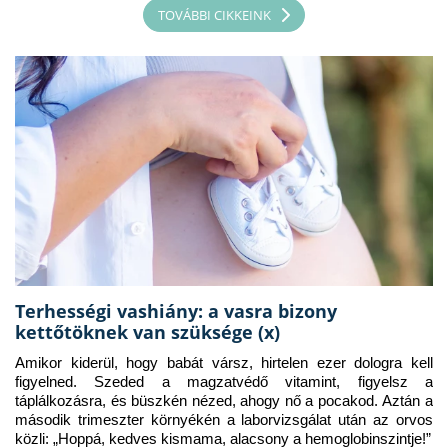
TOVÁBBI CIKKEINK
Terhességi vashiány: a vasra bizony
kettőtöknek van szüksége (x)
Amikor kiderül, hogy babát vársz, hirtelen ezer dologra kell 
figyelned. Szeded a magzatvédő vitamint, figyelsz a 
táplálkozásra, és büszkén nézed, ahogy nő a pocakod. Aztán a 
második trimeszter környékén a laborvizsgálat után az orvos 
közli: „Hoppá, kedves kismama, alacsony a hemoglobinszintje!”