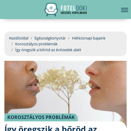
hirdetés
LELKI EGÉSZSÉG
Bejelentkezés
EGÉSZSÉGKÖNYVTÁR
Kezdőoldal
Egészségkönyvtár
Hétköznapi bajaink
Korosztályos problémák
BETEGSÉGKALAUZ
Így öregszik a bőröd az évtizedek alatt
ÜGYELETKERESŐ
ORVOS VÁLASZOL
ORVOSKERESŐ
KOROSZTÁLYOS PROBLÉMÁK
Így öregszik a bőröd az