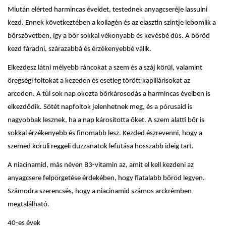
Miután elérted harmincas éveidet, testednek anyagcseréje lassulni
kezd. Ennek következtében a kollagén és az elasztin szintje lebomlik a
bőrszövetben, így a bőr sokkal vékonyabb és kevésbé dús. A bőröd
kezd fáradni, szárazabbá és érzékenyebbé válik.
Elkezdesz látni mélyebb ráncokat a szem és a száj körül, valamint
öregségi foltokat a kezeden és esetleg törött kapillárisokat az
arcodon. A túl sok nap okozta bőrkárosodás a harmincas éveiben is
elkezdődik. Sötét napfoltok jelenhetnek meg, és a pórusaid is
nagyobbak lesznek, ha a nap károsította őket. A szem alatti bőr is
sokkal érzékenyebb és finomabb lesz. Kezded észrevenni, hogy a
szemed körüli reggeli duzzanatok lefutása hosszabb ideig tart.
A niacinamid, más néven B3-vitamin az, amit el kell kezdeni az
anyagcsere felpörgetése érdekében, hogy fiatalabb bőröd legyen.
Számodra szerencsés, hogy a niacinamid számos arckrémben
megtalálható.
40-es évek