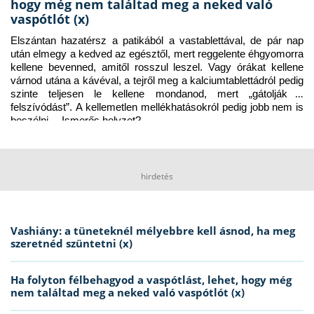
hogy még nem találtad meg a neked való
vaspótlót (x)
Elszántan hazatérsz a patikából a vastablettával, de pár nap 
után elmegy a kedved az egésztől, mert reggelente éhgyomorra 
kellene bevenned, amitől rosszul leszel. Vagy órákat kellene 
várnod utána a kávéval, a tejről meg a kalciumtablettádról pedig 
szinte teljesen le kellene mondanod, mert „gátolják a 
felszívódást”. A kellemetlen mellékhatásokról pedig jobb nem is 
beszélni… Ismerős helyzet?
hirdetés
Vashiány: a tüneteknél mélyebbre kell ásnod, ha meg
szeretnéd szüntetni (x)
Ha folyton félbehagyod a vaspótlást, lehet, hogy még
nem találtad meg a neked való vaspótlót (x)