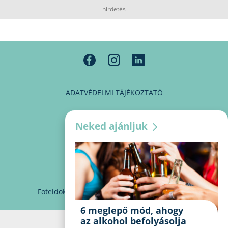
hirdetés
ADATVÉDELMI TÁJÉKOZTATÓ
IMPRESSZUM
Neked ajánljuk
MÉDIAAJÁNLAT
PARTNEREINK
KAPCSOLAT
Foteldoki
info@foteldoki.hu
Süti beállítások
6 meglepő mód, ahogy
az alkohol befolyásolja