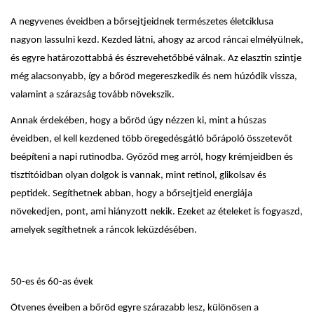
A negyvenes éveidben a bőrsejtjeidnek természetes életciklusa
nagyon lassulni kezd. Kezded látni, ahogy az arcod ráncai elmélyülnek,
és egyre határozottabbá és észrevehetőbbé válnak. Az elasztin szintje
még alacsonyabb, így a bőröd megereszkedik és nem húzódik vissza,
valamint a szárazság tovább növekszik.
Annak érdekében, hogy a bőröd úgy nézzen ki, mint a húszas
éveidben, el kell kezdened több öregedésgátló bőrápoló összetevőt
beépíteni a napi rutinodba. Győződ meg arról, hogy krémjeidben és
tisztítóidban olyan dolgok is vannak, mint retinol, glikolsav és
peptidek. Segíthetnek abban, hogy a bőrsejtjeid energiája
növekedjen, pont, ami hiányzott nekik. Ezeket az ételeket is fogyaszd,
amelyek segíthetnek a ráncok leküzdésében.
50-es és 60-as évek
Ötvenes éveiben a bőröd egyre szárazabb lesz, különösen a