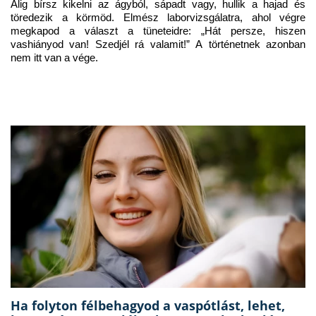
Alig bírsz kikelni az ágyból, sápadt vagy, hullik a hajad és 
töredezik a körmöd. Elmész laborvizsgálatra, ahol végre 
megkapod a választ a tüneteidre: „Hát persze, hiszen 
vashiányod van! Szedjél rá valamit!” A történetnek azonban 
nem itt van a vége.
Ha folyton félbehagyod a vaspótlást, lehet,