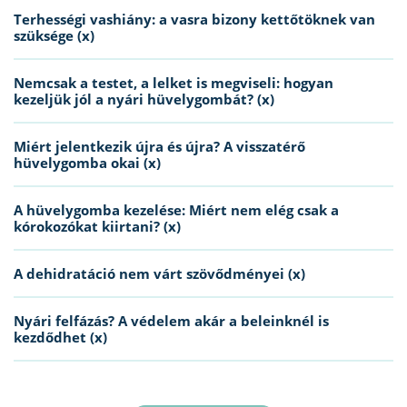
Terhességi vashiány: a vasra bizony kettőtöknek van
szüksége (x)
Nemcsak a testet, a lelket is megviseli: hogyan
kezeljük jól a nyári hüvelygombát? (x)
Miért jelentkezik újra és újra? A visszatérő
hüvelygomba okai (x)
A hüvelygomba kezelése: Miért nem elég csak a
kórokozókat kiirtani? (x)
A dehidratáció nem várt szövődményei (x)
Nyári felfázás? A védelem akár a beleinknél is
kezdődhet (x)