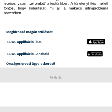
jelzése: valami „elromlott” a testünkben. A tünetenyhítés mellett 
fontos, hogy kiderítsük: mi áll a makacs intimprobléma 
hátterében.
Megbízható magán szülészet
T-DOC applikáció - iOS
T-DOC applikáció - Android
Országos orvosi ügyeletkereső
hirdetés