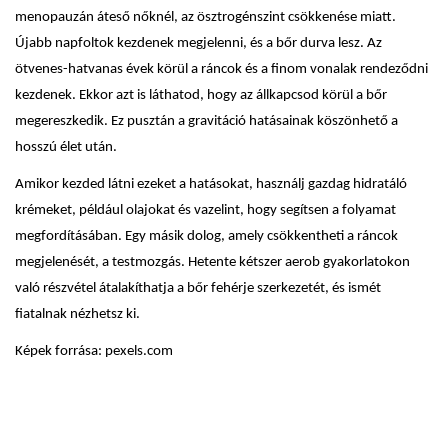
menopauzán áteső nőknél, az ösztrogénszint csökkenése miatt.
Újabb napfoltok kezdenek megjelenni, és a bőr durva lesz. Az
ötvenes-hatvanas évek körül a ráncok és a finom vonalak rendeződni
kezdenek. Ekkor azt is láthatod, hogy az állkapcsod körül a bőr
megereszkedik. Ez pusztán a gravitáció hatásainak köszönhető a
hosszú élet után.
Amikor kezded látni ezeket a hatásokat, használj gazdag hidratáló
krémeket, például olajokat és vazelint, hogy segítsen a folyamat
megfordításában. Egy másik dolog, amely csökkentheti a ráncok
megjelenését, a testmozgás. Hetente kétszer aerob gyakorlatokon
való részvétel átalakíthatja a bőr fehérje szerkezetét, és ismét
fiatalnak nézhetsz ki.
Képek forrása: pexels.com