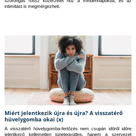
szorongás rossz közérzetet hoz a mindennapokba, és az 
intimitást is megmérgezheti.
Miért jelentkezik újra és újra? A visszatérő
hüvelygomba okai (x)
A visszatérő hüvelygomba-fertőzés nem csupán időről időre 
jelentkező kellemetlen tünetegyüttes, hanem a szervezet 