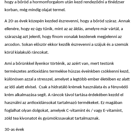
hogy a bőröd a hormonforgalom után kezd rendeződni a tinédzser
korban, még mindig olajat termel.
A 20-as évek közepén kezded észrevenni, hogy a bőröd száraz. Annak
ellenére, hogy ez úgy tűnik, mint az az áldás, amelyre már vártál, a
szárazság azt jelenti, hogy finom vonalak kezdenek megjelenni az
arcodon. Sokan először ekkor kezdik észrevenni a szájuk és a szemük
körül kialakuló ráncokat.
Ami a bőrünkkel ilyenkor történik, az azért van, mert testünk
természetes antioxidáns termelése húszas éveinkben csökkenni kezd,
különösen azzal a stresszel, amelyet a legtöbb ember életében ez alatt
az idő alatt elvisel. Csak a hidratáló krémek használata és a fényvédő
krém alkalmazása segít. A ráncok távol tartása érdekében kezdd el
használni az antioxidánsokat tartalmazó termékeket. Ez magában
foglalhat olyan dolgokat, amelyek C-vitamint és / vagy E-vitamint,
zöld tea kivonatot és gyümölcssavakat tartalmaznak.
30-as évek