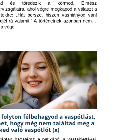
jad és töredezik a körmöd. Elmész 
orvizsgálatra, ahol végre megkapod a választ a 
eteidre: „Hát persze, hiszen vashiányod van! 
djél rá valamit!” A történetnek azonban nem itt 
 a vége.
 folyton félbehagyod a vaspótlást,
het, hogy még nem találtad meg a
ked való vaspótlót (x)
zántan hazatérsz a patikából a vastablettával, 