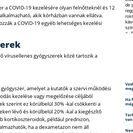
de 
er a COVID-19 kezelésére olyan felnőtteknél és 12
reg
lkalmazható, akik kórházban vannak ellátva.
ros
nyozzák a COVID-19 egyéb lehetséges kezelési
káv
szi
a f
ped
zerek
évő vírusellenes gyógyszerek közé tartozik a
Vas
gyógyszer, amelyet a kutatók a szervi működési
meg
sodás kezelése vagy megelőzése céljából
Ha 
 szerint ez körülbelül 30% -kal csökkenti a
még
ken lévő és körülbelül 20% -kal a kiegészítő
Ter
b kortikoszteroidok, például prednizon,
van
kalmazhatók, ha a dexametazon nem áll
Nem