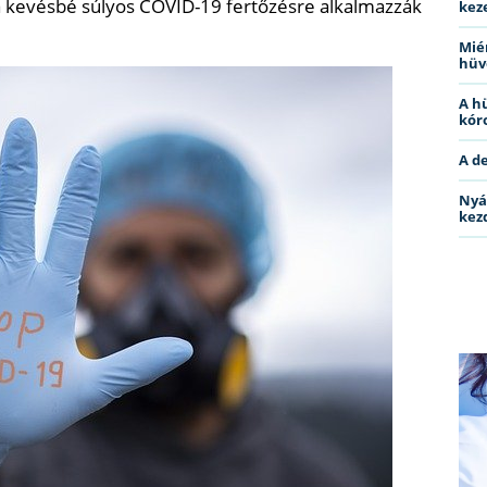
a kevésbé súlyos COVID-19 fertőzésre alkalmazzák
kez
Miér
hüv
A h
kóro
A d
Nyá
kez