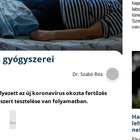
ha
lab
tün
Sze
van
 gyógyszerei
Dr. Szabó Rita
yezett az új koronavírus okozta fertőzés
szert tesztelése van folyamatban.
Ha
le
hirdetés
ne
Els