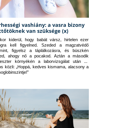
rhességi vashiány: a vasra bizony
ttőtöknek van szüksége (x)
kor kiderül, hogy babát vársz, hirtelen ezer 
ogra kell figyelned. Szeded a magzatvédő 
amint, figyelsz a táplálkozásra, és büszkén 
ed, ahogy nő a pocakod. Aztán a második 
meszter környékén a laborvizsgálat után az 
os közli: „Hoppá, kedves kismama, alacsony a 
oglobinszintje!”