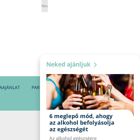
hirdetés
Neked ajánljuk
AAJÁNLAT
PARTNEREINK
KAPCSOLAT
6 meglepő mód, ahogy
az alkohol befolyásolja
az egészségét
Az alkohol egészségre