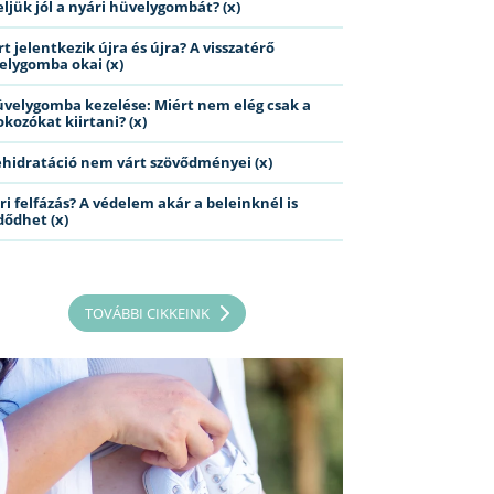
eljük jól a nyári hüvelygombát? (x)
t jelentkezik újra és újra? A visszatérő
elygomba okai (x)
üvelygomba kezelése: Miért nem elég csak a
kozókat kiirtani? (x)
ehidratáció nem várt szövődményei (x)
ri felfázás? A védelem akár a beleinknél is
dődhet (x)
TOVÁBBI CIKKEINK