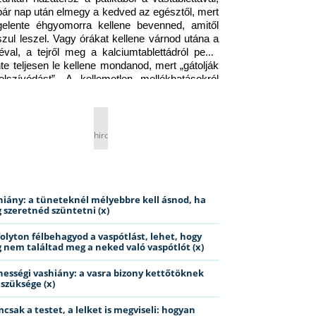
pár nap után elmegy a kedved az egésztől, mert 
gelente éhgyomorra kellene bevenned, amitől 
szul leszel. Vagy órákat kellene várnod utána a 
éval, a tejről meg a kalciumtablettádról pedig 
nte teljesen le kellene mondanod, mert „gátolják 
elszívódást”. A kellemetlen mellékhatásokról 
ig jobb nem is beszélni… Ismerős helyzet?
hirdetés
hiány: a tüneteknél mélyebbre kell ásnod, ha
 szeretnéd szüntetni (x)
folyton félbehagyod a vaspótlást, lehet, hogy
 nem találtad meg a neked való vaspótlót (x)
hességi vashiány: a vasra bizony kettőtöknek
 szüksége (x)
csak a testet, a lelket is megviseli: hogyan