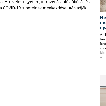
. A kezelés egyetlen, intravénás infúzióból áll és
 a COVID-19 tüneteinek megkezdése után adják
Ne
me
ny
A h
bes
fer
irr
köz
is 