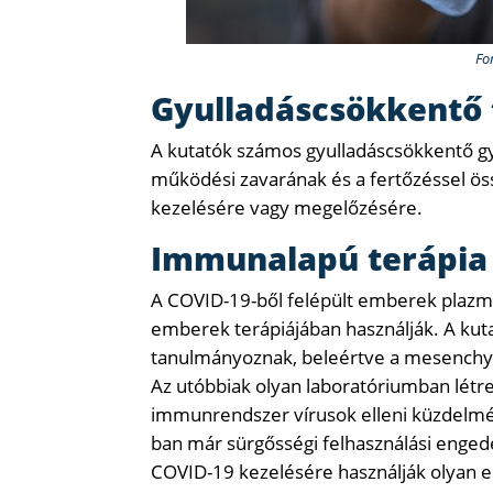
Fo
Gyulladáscsökkentő 
A kutatók számos gyulladáscsökkentő gy
működési zavarának és a fertőzéssel ös
kezelésére vagy megelőzésére.
Immunalapú terápia
A COVID-19-ből felépült emberek plazm
emberek terápiájában használják. A kut
tanulmányoznak, beleértve a mesenchymá
Az utóbbiak olyan laboratóriumban létre
immunrendszer vírusok elleni küzdelmé
ban már sürgősségi felhasználási enge
COVID-19 kezelésére használják olyan 