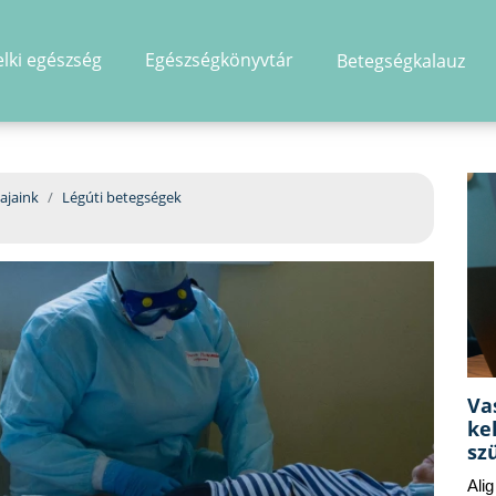
elki egészség
Egészségkönyvtár
Betegségkalauz
hirdetés
ajaink
Légúti betegségek
Va
ke
sz
Ali