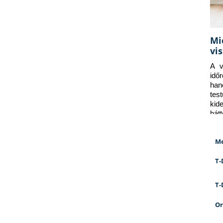
Mi
vi
A v
idő
han
tes
kid
hát
Me
T-
T-
Or