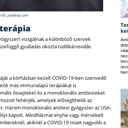
rrás: pixabay.com
Te
terápia
ke
ógyszert vizsgálnak a különböző szervek
Ami
dol
szefüggő gyulladás okozta tüdőkárosodás
vit
néz
tri
orv
hem
áját a kórházban kezelt COVID-19-ben szenvedő
atók más immunalapú terápiákat is
lis őssejteket és a monoklonális antitesteket.
hozott fehérjék, amelyek elősegíthetik az
t. Három monoklonális antitest gyógyszer az USA-
délyt kapott. Mindhármat enyhe vagy mérsékelt
embereknél, akiknél a COVID-19 miatt nagyobb a