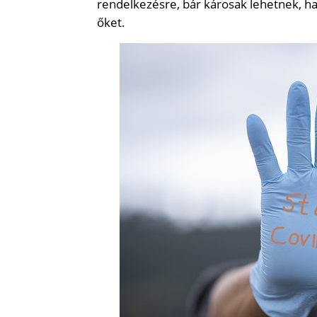
rendelkezésre, bár károsak lehetnek, h
őket.