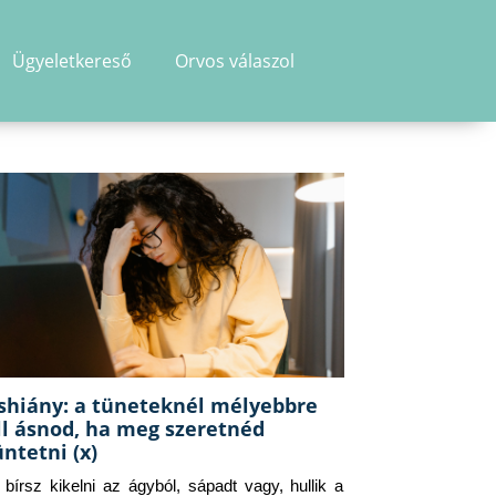
Ügyeletkereső
Orvos válaszol
shiány: a tüneteknél mélyebbre
ll ásnod, ha meg szeretnéd
üntetni (x)
g bírsz kikelni az ágyból, sápadt vagy, hullik a 