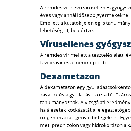
A remdesivir nevű vírusellenes gyógysz
éves vagy annál idősebb gyermekeknél a
Emellett a kutatók jelenleg is tanulmá
lehetőségeit, beleértve:
Vírusellenes gyógys
A remdesivir mellett a tesztelés alatt l
favipiravir és a merimepodib.
Dexametazon
A dexametazon egy gyulladáscsökkentő 
zavarok és a gyulladás okozta tüdőkáro
tanulmányoznak. A vizsgálati eredmények
halálesetek kockázatát a lélegeztetőgépe
oxigénterápiát igénylő betegeknél. Egyé
metilprednizolon vagy hidrokortizon al