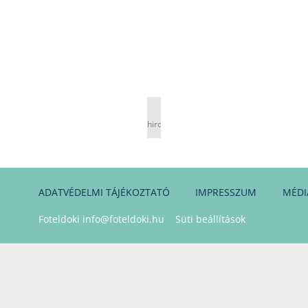
hirdetés
ADATVÉDELMI TÁJÉKOZTATÓ
IMPRESSZUM
MÉDI
Foteldoki
info@foteldoki.hu
Süti beállítások