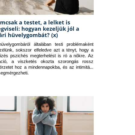
mcsak a testet, a lelket is
gviseli: hogyan kezeljük jól a
ári hüvelygombát? (x)
üvelygombáról általában testi problémaként 
zélünk, sokszor elfeledve azt a tényt, hogy a 
tőzés pszichés megterhelést is ró a nőkre. Az 
itáció, a viszketés okozta szorongás rossz 
érzetet hoz a mindennapokba, és az intimitást 
megmérgezheti.