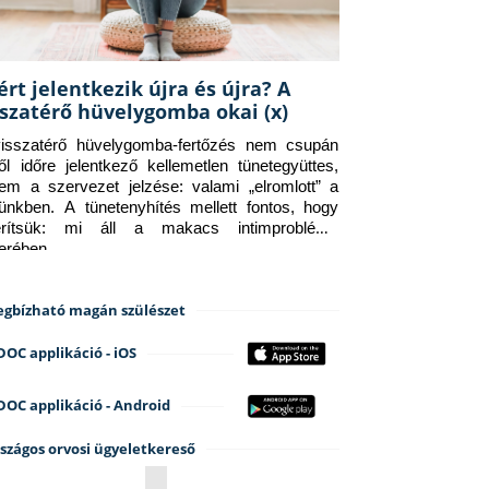
ért jelentkezik újra és újra? A
sszatérő hüvelygomba okai (x)
isszatérő hüvelygomba-fertőzés nem csupán 
ről időre jelentkező kellemetlen tünetegyüttes, 
em a szervezet jelzése: valami „elromlott” a 
tünkben. A tünetenyhítés mellett fontos, hogy 
erítsük: mi áll a makacs intimprobléma 
terében.
gbízható magán szülészet
DOC applikáció - iOS
DOC applikáció - Android
szágos orvosi ügyeletkereső