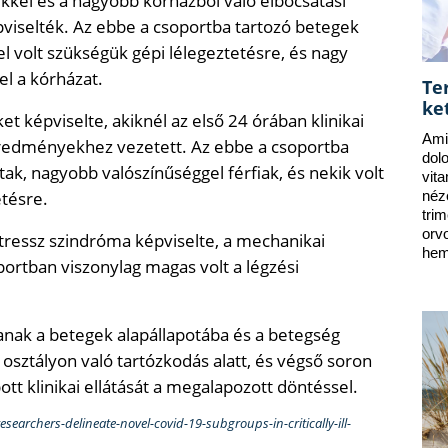
kel és a nagyobb kórházból való elbocsátási
viselték. Az ebbe a csoportba tartozó betegek
el volt szükségük gépi lélegeztetésre, és nagy
el a kórházat.
Te
ke
t képviselte, akiknél az első 24 órában klinikai
Ami
 eredményekhez vezetett. Az ebbe a csoportba
dol
ak, nagyobb valószínűséggel férfiak, és nekik volt
vit
etésre.
néz
tri
orv
stressz szindróma képviselte, a mechanikai
hem
portban viszonylag magas volt a légzési
tanak a betegek alapállapotába és a betegség
 osztályon való tartózkodás alatt, és végső soron
t klinikai ellátását a megalapozott döntéssel.
archers-delineate-novel-covid-19-subgroups-in-critically-ill-