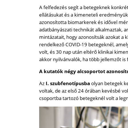
A felfedezés segít a betegeknek konkrét 
ellátásukat és a kimeneteli eredményük
azonosította biomarkerek és idővel mért
adatbányászati ​​technikát alkalmaztak,
mintázatait, hogy azonosítsák azokat a k
rendelkező COVID-19 betegeknél, amelye
volt, és 30 nap után eltérő klinikai kime
akkor nyilvánvalók, ha több jellemzőt is
A kutatók négy alcsoportot azonosít
Az
I. szubfenotípusba
olyan betegek ker
voltak, de az első 24 órában kevésbé vo
csoportba tartozó betegeknél volt a legn