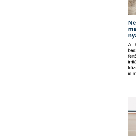
Ne
me
ny
A h
bes
fer
irr
köz
is 