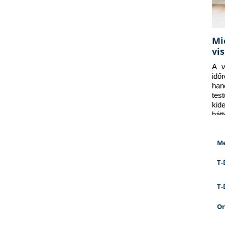
Mi
vi
A v
idő
han
tes
kid
hát
Me
T-
T-
Or