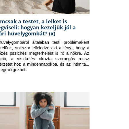
mcsak a testet, a lelket is
gviseli: hogyan kezeljük jól a
ári hüvelygombát? (x)
üvelygombáról általában testi problémaként 
zélünk, sokszor elfeledve azt a tényt, hogy a 
tőzés pszichés megterhelést is ró a nőkre. Az 
itáció, a viszketés okozta szorongás rossz 
érzetet hoz a mindennapokba, és az intimitást 
megmérgezheti.