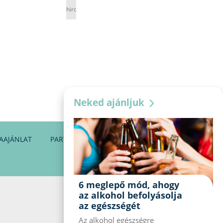
hirdetés
Neked ajánljuk
AAJÁNLAT
PARTNEREINK
KAPCSOLAT
6 meglepő mód, ahogy
az alkohol befolyásolja
az egészségét
Az alkohol egészségre