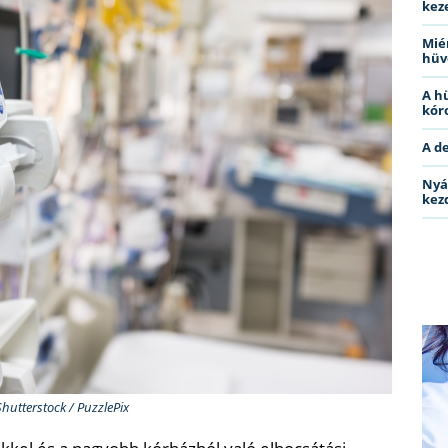
kez
Miér
hüv
A h
kóro
A d
Nyá
kez
Shutterstock / PuzzlePix