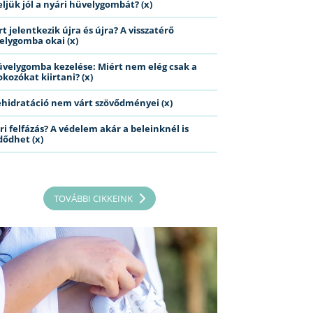
eljük jól a nyári hüvelygombát? (x)
t jelentkezik újra és újra? A visszatérő
elygomba okai (x)
üvelygomba kezelése: Miért nem elég csak a
kozókat kiirtani? (x)
ehidratáció nem várt szövődményei (x)
ri felfázás? A védelem akár a beleinknél is
dődhet (x)
TOVÁBBI CIKKEINK