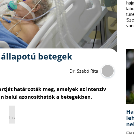
ha
lab
tün
Sze
van
s állapotú betegek
Dr. Szabó Rita
ortját határozták meg, amelyek az intenzív
rán belül azonosíthatók a betegekben.
Ha
le
hirdetés
ne
Els