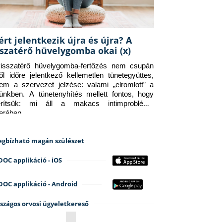
ért jelentkezik újra és újra? A
sszatérő hüvelygomba okai (x)
isszatérő hüvelygomba-fertőzés nem csupán 
ről időre jelentkező kellemetlen tünetegyüttes, 
em a szervezet jelzése: valami „elromlott” a 
tünkben. A tünetenyhítés mellett fontos, hogy 
erítsük: mi áll a makacs intimprobléma 
terében.
gbízható magán szülészet
DOC applikáció - iOS
DOC applikáció - Android
szágos orvosi ügyeletkereső