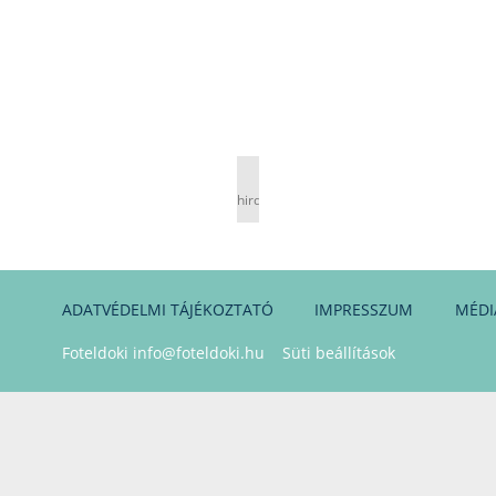
hirdetés
ADATVÉDELMI TÁJÉKOZTATÓ
IMPRESSZUM
MÉDI
Foteldoki
info@foteldoki.hu
Süti beállítások