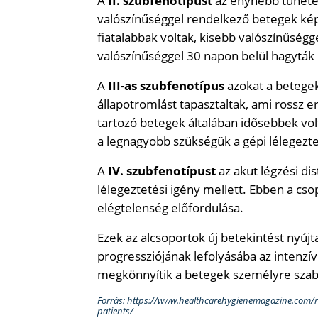
A
II. szubfenotípust
az enyhébb tünetek
valószínűséggel rendelkező betegek kép
fiatalabbak voltak, kisebb valószínűségg
valószínűséggel 30 napon belül hagyták 
A
III-as szubfenotípus
azokat a betegeke
állapotromlást tapasztaltak, ami rossz
tartozó betegek általában idősebbek volt
a legnagyobb szükségük a gépi lélegezt
A
IV. szubfenotípust
az akut légzési di
lélegeztetési igény mellett. Ebben a cso
elégtelenség előfordulása.
Ezek az alcsoportok új betekintést nyúj
progressziójának lefolyásába az intenzív
megkönnyítik a betegek személyre szabot
Forrás: https://www.healthcarehygienemagazine.com/rese
patients/