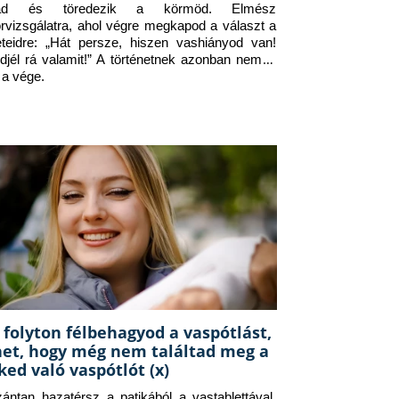
jad és töredezik a körmöd. Elmész 
orvizsgálatra, ahol végre megkapod a választ a 
eteidre: „Hát persze, hiszen vashiányod van! 
djél rá valamit!” A történetnek azonban nem itt 
 a vége.
 folyton félbehagyod a vaspótlást,
het, hogy még nem találtad meg a
ked való vaspótlót (x)
zántan hazatérsz a patikából a vastablettával, 