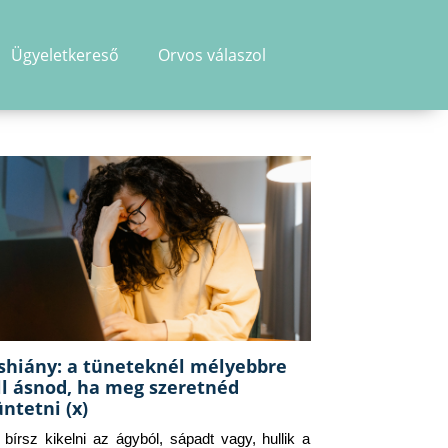
Ügyeletkereső
Orvos válaszol
shiány: a tüneteknél mélyebbre
ll ásnod, ha meg szeretnéd
üntetni (x)
g bírsz kikelni az ágyból, sápadt vagy, hullik a 