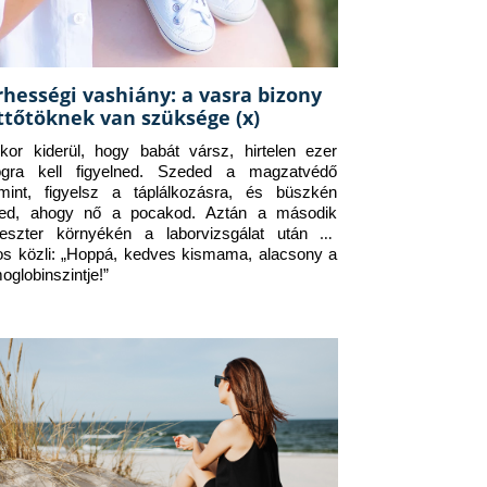
rhességi vashiány: a vasra bizony
ttőtöknek van szüksége (x)
kor kiderül, hogy babát vársz, hirtelen ezer 
ogra kell figyelned. Szeded a magzatvédő 
amint, figyelsz a táplálkozásra, és büszkén 
ed, ahogy nő a pocakod. Aztán a második 
meszter környékén a laborvizsgálat után az 
os közli: „Hoppá, kedves kismama, alacsony a 
oglobinszintje!”