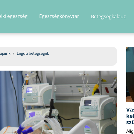
elki egészség
Egészségkönyvtár
Betegségkalauz
hirdetés
ajaink
Légúti betegségek
Va
ke
sz
Ali