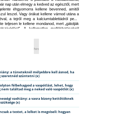
pár nap után elmegy a kedved az egésztől, mert 
gelente éhgyomorra kellene bevenned, amitől 
szul leszel. Vagy órákat kellene várnod utána a 
éval, a tejről meg a kalciumtablettádról pedig 
nte teljesen le kellene mondanod, mert „gátolják 
elszívódást”. A kellemetlen mellékhatásokról 
ig jobb nem is beszélni… Ismerős helyzet?
hirdetés
hiány: a tüneteknél mélyebbre kell ásnod, ha
 szeretnéd szüntetni (x)
folyton félbehagyod a vaspótlást, lehet, hogy
 nem találtad meg a neked való vaspótlót (x)
hességi vashiány: a vasra bizony kettőtöknek
 szüksége (x)
csak a testet, a lelket is megviseli: hogyan