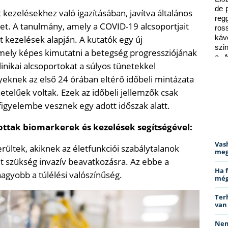
de 
kezelésekhez való igazításában, javítva általános
reg
et. A tanulmány, amely a COVID-19 alcsoportjait
ros
 kezelések alapján. A kutatók egy új
káv
szi
 amely képes kimutatni a betegség progressziójának
a f
linikai alcsoportokat a súlyos tünetekkel
ped
knek az első 24 órában eltérő időbeli mintázata
netelűek voltak. Ezek az időbeli jellemzők csak
 figyelembe vesznek egy adott időszak alatt.
ottak biomarkerek és kezelések segítségével:
Vas
ültek, akiknek az életfunkciói szabálytalanok
meg
lt szükség invazív beavatkozásra. Az ebbe a
Ha 
agyobb a túlélési valószínűség.
még
Ter
van
Nem