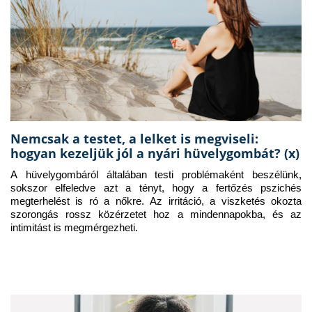
Nemcsak a testet, a lelket is megviseli:
hogyan kezeljük jól a nyári hüvelygombát? (x)
A hüvelygombáról általában testi problémaként beszélünk, 
sokszor elfeledve azt a tényt, hogy a fertőzés pszichés 
megterhelést is ró a nőkre. Az irritáció, a viszketés okozta 
szorongás rossz közérzetet hoz a mindennapokba, és az 
intimitást is megmérgezheti.