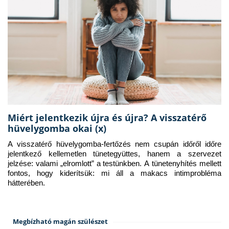
Miért jelentkezik újra és újra? A visszatérő
hüvelygomba okai (x)
A visszatérő hüvelygomba-fertőzés nem csupán időről időre 
jelentkező kellemetlen tünetegyüttes, hanem a szervezet 
jelzése: valami „elromlott” a testünkben. A tünetenyhítés mellett 
fontos, hogy kiderítsük: mi áll a makacs intimprobléma 
hátterében.
Megbízható magán szülészet