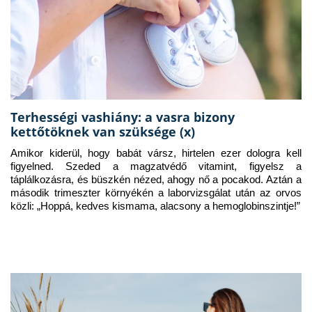
Terhességi vashiány: a vasra bizony
kettőtöknek van szüksége (x)
Amikor kiderül, hogy babát vársz, hirtelen ezer dologra kell 
figyelned. Szeded a magzatvédő vitamint, figyelsz a 
táplálkozásra, és büszkén nézed, ahogy nő a pocakod. Aztán a 
második trimeszter környékén a laborvizsgálat után az orvos 
közli: „Hoppá, kedves kismama, alacsony a hemoglobinszintje!”