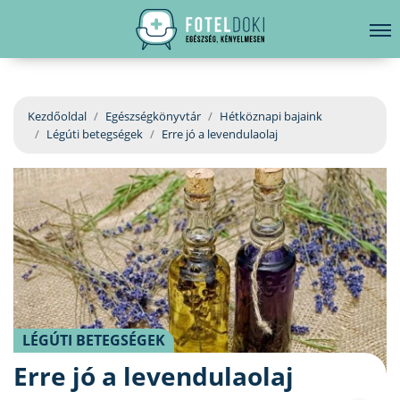
hirdetés
LELKI EGÉSZSÉG
Bejelentkezés
EGÉSZSÉGKÖNYVTÁR
Kezdőoldal
Egészségkönyvtár
Hétköznapi bajaink
Légúti betegségek
Erre jó a levendulaolaj
BETEGSÉGKALAUZ
ÜGYELETKERESŐ
ORVOS VÁLASZOL
ORVOSKERESŐ
LÉGÚTI BETEGSÉGEK
Erre jó a levendulaolaj