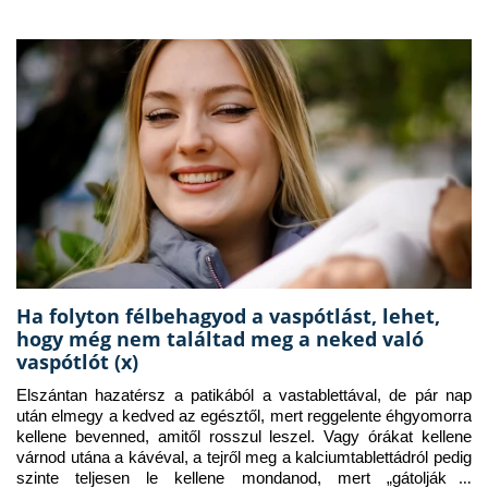
Ha folyton félbehagyod a vaspótlást, lehet,
hogy még nem találtad meg a neked való
vaspótlót (x)
Elszántan hazatérsz a patikából a vastablettával, de pár nap 
után elmegy a kedved az egésztől, mert reggelente éhgyomorra 
kellene bevenned, amitől rosszul leszel. Vagy órákat kellene 
várnod utána a kávéval, a tejről meg a kalciumtablettádról pedig 
szinte teljesen le kellene mondanod, mert „gátolják a 