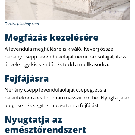
Forrás: pixabay.com
Megfázás kezelésére
A levendula meghűlésre is kiváló. Keverj össze
néhány csepp levendulaolajat némi bázisolajjal, itass
át vele egy kis kendőt és tedd a mellkasodra.
Fejfájásra
Néhány csepp levendulaolajat csepegtess a
halántékodra és finoman masszírozd be. Nyugtatja az
idegeket és segít elmulasztani a fejfájást.
Nyugtatja az
emésztőrendszert