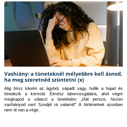
Vashiány: a tüneteknél mélyebbre kell ásnod,
ha meg szeretnéd szüntetni (x)
Alig bírsz kikelni az ágyból, sápadt vagy, hullik a hajad és 
töredezik a körmöd. Elmész laborvizsgálatra, ahol végre 
megkapod a választ a tüneteidre: „Hát persze, hiszen 
vashiányod van! Szedjél rá valamit!” A történetnek azonban 
nem itt van a vége.