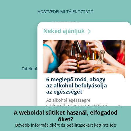
ADATVÉDELMI TÁJÉKOZTATÓ
IMPRESSZUM
Neked ajánljuk
MÉDIAAJÁNLAT
PARTNEREINK
KAPCSOLAT
Foteldoki
info@foteldoki.hu
Süti beállítások
6 meglepő mód, ahogy
az alkohol befolyásolja
az egészségét
Az alkohol egészségre
gyakorolt ​​hatásának egy része
jól ismert, mások azonban
A weboldal sütiket használ, elfogadod
meglepők lehetnek. Van hat
őket?
kevésbé ismert hatás, amelyet
Bővebb információkért és beállításokért kattints ide
az alkohol gyakorol a