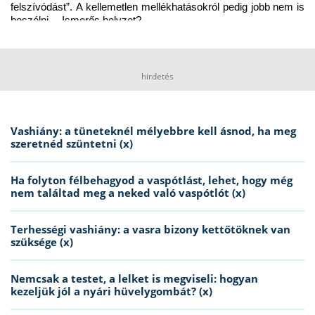
felszívódást”. A kellemetlen mellékhatásokról pedig jobb nem is 
beszélni… Ismerős helyzet?
hirdetés
Vashiány: a tüneteknél mélyebbre kell ásnod, ha meg
szeretnéd szüntetni (x)
Ha folyton félbehagyod a vaspótlást, lehet, hogy még
nem találtad meg a neked való vaspótlót (x)
Terhességi vashiány: a vasra bizony kettőtöknek van
szüksége (x)
Nemcsak a testet, a lelket is megviseli: hogyan
kezeljük jól a nyári hüvelygombát? (x)