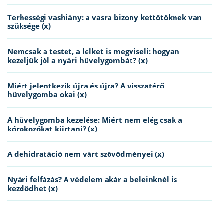
Terhességi vashiány: a vasra bizony kettőtöknek van
szüksége (x)
Nemcsak a testet, a lelket is megviseli: hogyan
kezeljük jól a nyári hüvelygombát? (x)
Miért jelentkezik újra és újra? A visszatérő
hüvelygomba okai (x)
A hüvelygomba kezelése: Miért nem elég csak a
kórokozókat kiirtani? (x)
A dehidratáció nem várt szövődményei (x)
Nyári felfázás? A védelem akár a beleinknél is
kezdődhet (x)