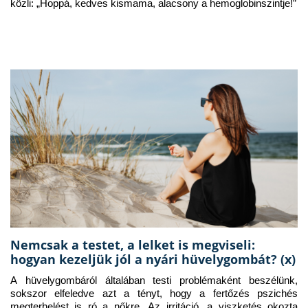
közli: „Hoppá, kedves kismama, alacsony a hemoglobinszintje!”
Nemcsak a testet, a lelket is megviseli:
hogyan kezeljük jól a nyári hüvelygombát? (x)
A hüvelygombáról általában testi problémaként beszélünk, 
sokszor elfeledve azt a tényt, hogy a fertőzés pszichés 
megterhelést is ró a nőkre. Az irritáció, a viszketés okozta 