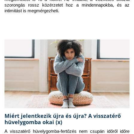
szorongás rossz közérzetet hoz a mindennapokba, és az 
intimitást is megmérgezheti.
Miért jelentkezik újra és újra? A visszatérő
hüvelygomba okai (x)
A visszatérő hüvelygomba-fertőzés nem csupán időről időre 