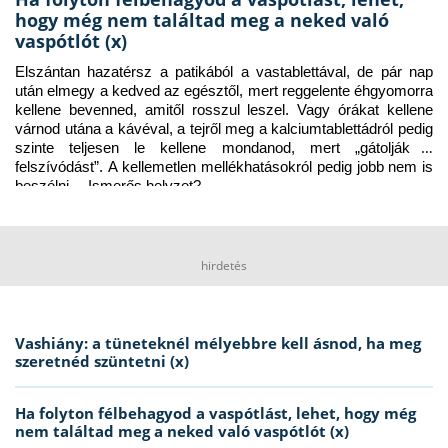
hogy még nem találtad meg a neked való
vaspótlót (x)
Elszántan hazatérsz a patikából a vastablettával, de pár nap 
után elmegy a kedved az egésztől, mert reggelente éhgyomorra 
kellene bevenned, amitől rosszul leszel. Vagy órákat kellene 
várnod utána a kávéval, a tejről meg a kalciumtablettádról pedig 
szinte teljesen le kellene mondanod, mert „gátolják a 
felszívódást”. A kellemetlen mellékhatásokról pedig jobb nem is 
beszélni… Ismerős helyzet?
hirdetés
Vashiány: a tüneteknél mélyebbre kell ásnod, ha meg
szeretnéd szüntetni (x)
Ha folyton félbehagyod a vaspótlást, lehet, hogy még
nem találtad meg a neked való vaspótlót (x)