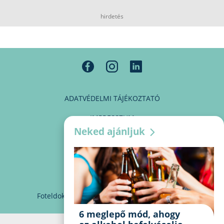
hirdetés
ADATVÉDELMI TÁJÉKOZTATÓ
IMPRESSZUM
Neked ajánljuk
MÉDIAAJÁNLAT
PARTNEREINK
KAPCSOLAT
Foteldoki
info@foteldoki.hu
Süti beállítások
6 meglepő mód, ahogy