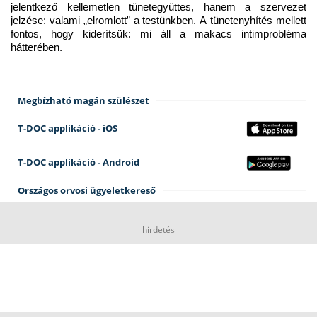
jelentkező kellemetlen tünetegyüttes, hanem a szervezet 
jelzése: valami „elromlott” a testünkben. A tünetenyhítés mellett 
fontos, hogy kiderítsük: mi áll a makacs intimprobléma 
hátterében.
Megbízható magán szülészet
T-DOC applikáció - iOS
T-DOC applikáció - Android
Országos orvosi ügyeletkereső
hirdetés