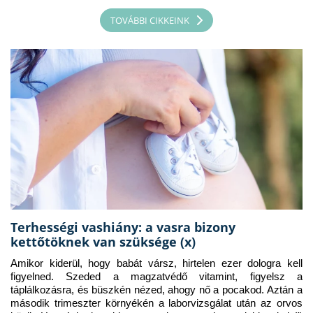
TOVÁBBI CIKKEINK
Terhességi vashiány: a vasra bizony
kettőtöknek van szüksége (x)
Amikor kiderül, hogy babát vársz, hirtelen ezer dologra kell 
figyelned. Szeded a magzatvédő vitamint, figyelsz a 
táplálkozásra, és büszkén nézed, ahogy nő a pocakod. Aztán a 
második trimeszter környékén a laborvizsgálat után az orvos 