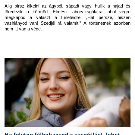
Alig bírsz kikelni az ágyból, sápadt vagy, hullik a hajad és 
töredezik a körmöd. Elmész laborvizsgálatra, ahol végre 
megkapod a választ a tüneteidre: „Hát persze, hiszen 
vashiányod van! Szedjél rá valamit!” A történetnek azonban 
nem itt van a vége.
Ha folyton félbehagyod a vaspótlást, lehet,