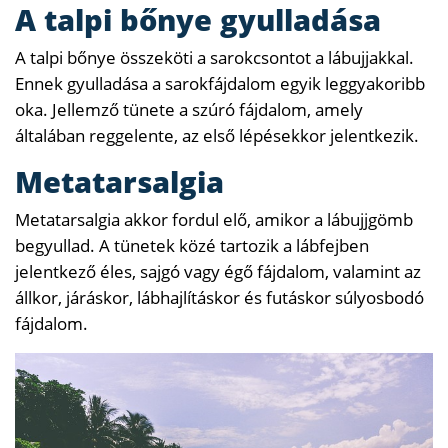
A talpi bőnye gyulladása
A talpi bőnye összeköti a sarokcsontot a lábujjakkal.
Ennek gyulladása a sarokfájdalom egyik leggyakoribb
oka. Jellemző tünete a szúró fájdalom, amely
általában reggelente, az első lépésekkor jelentkezik.
Metatarsalgia
Metatarsalgia akkor fordul elő, amikor a lábujjgömb
begyullad. A tünetek közé tartozik a lábfejben
jelentkező éles, sajgó vagy égő fájdalom, valamint az
állkor, járáskor, lábhajlításkor és futáskor súlyosbodó
fájdalom.