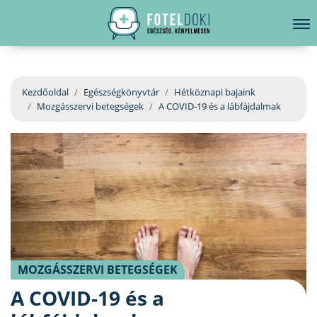
hirdetés
LELKI EGÉSZSÉG
Bejelentkezés
EGÉSZSÉGKÖNYVTÁR
Kezdőoldal
Egészségkönyvtár
Hétköznapi bajaink
Mozgásszervi betegségek
A COVID-19 és a lábfájdalmak
BETEGSÉGKALAUZ
ÜGYELETKERESŐ
ORVOS VÁLASZOL
ORVOSKERESŐ
MOZGÁSSZERVI BETEGSÉGEK
A COVID-19 és a