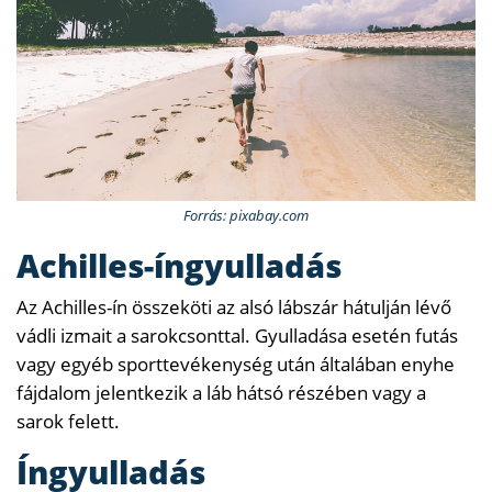
Forrás: pixabay.com
Achilles-íngyulladás
Az Achilles-ín összeköti az alsó lábszár hátulján lévő
vádli izmait a sarokcsonttal. Gyulladása esetén futás
vagy egyéb sporttevékenység után általában enyhe
fájdalom jelentkezik a láb hátsó részében vagy a
sarok felett.
Íngyulladás