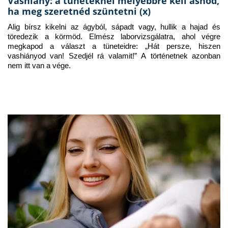
Vashiány: a tüneteknél mélyebbre kell ásnod,
ha meg szeretnéd szüntetni (x)
Alig bírsz kikelni az ágyból, sápadt vagy, hullik a hajad és 
töredezik a körmöd. Elmész laborvizsgálatra, ahol végre 
megkapod a választ a tüneteidre: „Hát persze, hiszen 
vashiányod van! Szedjél rá valamit!” A történetnek azonban 
nem itt van a vége.