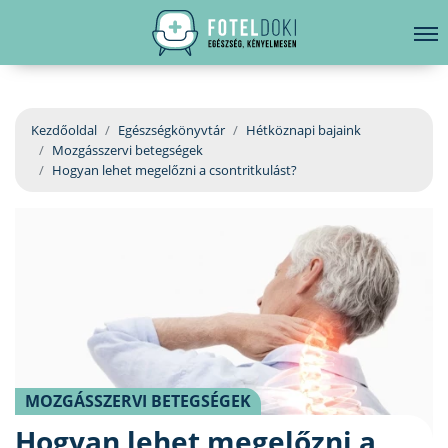
hirdetés
LELKI EGÉSZSÉG
Bejelentkezés
EGÉSZSÉGKÖNYVTÁR
Kezdőoldal
Egészségkönyvtár
Hétköznapi bajaink
Mozgásszervi betegségek
BETEGSÉGKALAUZ
Hogyan lehet megelőzni a csontritkulást?
ÜGYELETKERESŐ
ORVOS VÁLASZOL
ORVOSKERESŐ
MOZGÁSSZERVI BETEGSÉGEK
Hogyan lehet megelőzni a