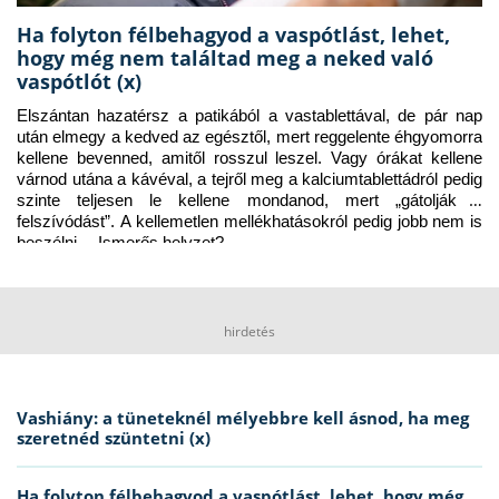
Ha folyton félbehagyod a vaspótlást, lehet,
hogy még nem találtad meg a neked való
vaspótlót (x)
Elszántan hazatérsz a patikából a vastablettával, de pár nap 
után elmegy a kedved az egésztől, mert reggelente éhgyomorra 
kellene bevenned, amitől rosszul leszel. Vagy órákat kellene 
várnod utána a kávéval, a tejről meg a kalciumtablettádról pedig 
szinte teljesen le kellene mondanod, mert „gátolják a 
felszívódást”. A kellemetlen mellékhatásokról pedig jobb nem is 
beszélni… Ismerős helyzet?
hirdetés
Vashiány: a tüneteknél mélyebbre kell ásnod, ha meg
szeretnéd szüntetni (x)
Ha folyton félbehagyod a vaspótlást, lehet, hogy még