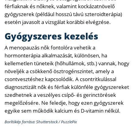
férfiaknak és nőknek, valamint kockázatnövelő
gyógyszerek (például hosszú távú szteroidterápia)
esetén javasolt a vizsgálat korábbi elvégzése.
Gyógyszeres kezelés
A menopauzás nők fontolóra vehetik a
hormonterápia alkalmazását, különösen, ha
kellemetlen tüneteik (hőhullámok, stb.) vannak, hogy
növeljék a csökkenő ösztrogénszintet, amely a
csontvesztéshez kapcsolódik. A csontritkulással
diagnosztizált nők és férfiak különféle gyógyszereket
szedhetnek a veszélyes csípő- és gerinctörések
megelőzésére. Ne feledje, hogy ezen gyógyszerek
egyike sem működik kalcium és D-vitamin nélkül.
Borítókép forrása: Shutterstock / PuzzlePix