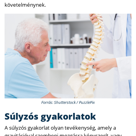
követelménynek.
Forrás: Shutterstock / PuzzlePix
Súlyzós gyakorlatok
A súlyzós gyakorlat olyan tevékenység, amely a
gravitációval szembeni mozgásra kényszerít, vagy