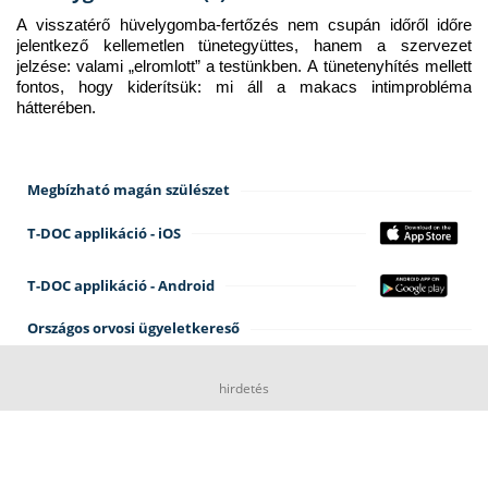
A visszatérő hüvelygomba-fertőzés nem csupán időről időre 
jelentkező kellemetlen tünetegyüttes, hanem a szervezet 
jelzése: valami „elromlott” a testünkben. A tünetenyhítés mellett 
fontos, hogy kiderítsük: mi áll a makacs intimprobléma 
hátterében.
Megbízható magán szülészet
T-DOC applikáció - iOS
T-DOC applikáció - Android
Országos orvosi ügyeletkereső
hirdetés