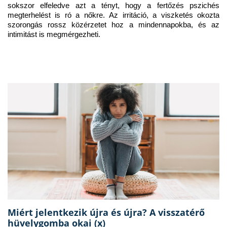
sokszor elfeledve azt a tényt, hogy a fertőzés pszichés 
megterhelést is ró a nőkre. Az irritáció, a viszketés okozta 
szorongás rossz közérzetet hoz a mindennapokba, és az 
intimitást is megmérgezheti.
Miért jelentkezik újra és újra? A visszatérő
hüvelygomba okai (x)