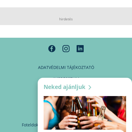
hirdetés
ADATVÉDELMI TÁJÉKOZTATÓ
IMPRESSZUM
Neked ajánljuk
MÉDIAAJÁNLAT
PARTNEREINK
KAPCSOLAT
Foteldoki
info@foteldoki.hu
Süti beállítások