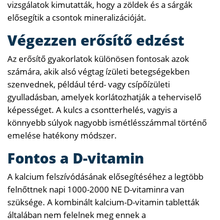
vizsgálatok kimutatták, hogy a zöldek és a sárgák
elősegítik a csontok mineralizációját.
Végezzen erősítő edzést
Az erősítő gyakorlatok különösen fontosak azok
számára, akik alsó végtag ízületi betegségekben
szenvednek, például térd- vagy csípőízületi
gyulladásban, amelyek korlátozhatják a teherviselő
képességet. A kulcs a csontterhelés, vagyis a
könnyebb súlyok nagyobb ismétlésszámmal történő
emelése hatékony módszer.
Fontos a D-vitamin
A kalcium felszívódásának elősegítéséhez a legtöbb
felnőttnek napi 1000-2000 NE D-vitaminra van
szüksége. A kombinált kalcium-D-vitamin tabletták
általában nem felelnek meg ennek a