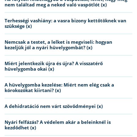
nem találtad meg a neked való vaspótlót (x)
Terhességi vashiány: a vasra bizony kettőtöknek van
szüksége (x)
Nemcsak a testet, a lelket is megviseli: hogyan
kezeljük jól a nyári hüvelygombát? (x)
Miért jelentkezik újra és újra? A visszatérő
hüvelygomba okai (x)
A hüvelygomba kezelése: Miért nem elég csak a
kórokozókat kiirtani? (x)
A dehidratáció nem várt szövődményei (x)
Nyári felfázás? A védelem akár a beleinknél is
kezdődhet (x)