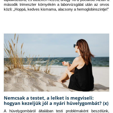
második trimeszter környékén a laborvizsgálat után az orvos 
közli: „Hoppá, kedves kismama, alacsony a hemoglobinszintje!”
Nemcsak a testet, a lelket is megviseli:
hogyan kezeljük jól a nyári hüvelygombát? (x)
A hüvelygombáról általában testi problémaként beszélünk, 