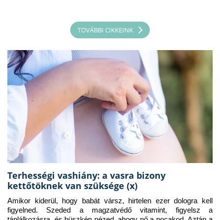
TOVÁBBI CIKKEINK
Terhességi vashiány: a vasra bizony
kettőtöknek van szüksége (x)
Amikor kiderül, hogy babát vársz, hirtelen ezer dologra kell 
figyelned. Szeded a magzatvédő vitamint, figyelsz a 
táplálkozásra, és büszkén nézed, ahogy nő a pocakod. Aztán a 