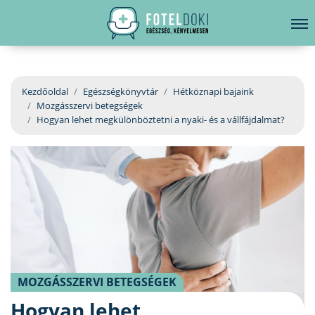
hirdetés
LELKI EGÉSZSÉG
Bejelentkezés
EGÉSZSÉGKÖNYVTÁR
Kezdőoldal
Egészségkönyvtár
Hétköznapi bajaink
Mozgásszervi betegségek
BETEGSÉGKALAUZ
Hogyan lehet megkülönböztetni a nyaki- és a vállfájdalmat?
ÜGYELETKERESŐ
ORVOS VÁLASZOL
ORVOSKERESŐ
MOZGÁSSZERVI BETEGSÉGEK
Hogyan lehet