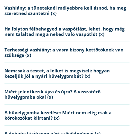
Vashiány: a tüneteknél mélyebbre kell ásnod, ha meg
szeretnéd szüntetni (x)
Ha folyton félbehagyod a vaspótlást, lehet, hogy még
nem találtad meg a neked való vaspótlót (x)
Terhességi vashiány: a vasra bizony kettőtöknek van
szüksége (x)
Nemcsak a testet, a lelket is megviseli: hogyan
kezeljük jól a nyári hüvelygombát? (x)
Miért jelentkezik újra és újra? A visszatérő
hüvelygomba okai (x)
A hüvelygomba kezelése: Miért nem elég csak a
kórokozókat kiirtani? (x)
A dehidratáció nem várt szövődményei (x)