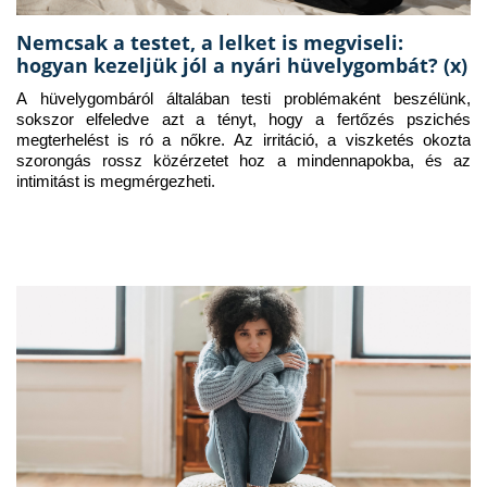
Nemcsak a testet, a lelket is megviseli:
hogyan kezeljük jól a nyári hüvelygombát? (x)
A hüvelygombáról általában testi problémaként beszélünk, 
sokszor elfeledve azt a tényt, hogy a fertőzés pszichés 
megterhelést is ró a nőkre. Az irritáció, a viszketés okozta 
szorongás rossz közérzetet hoz a mindennapokba, és az 
intimitást is megmérgezheti.