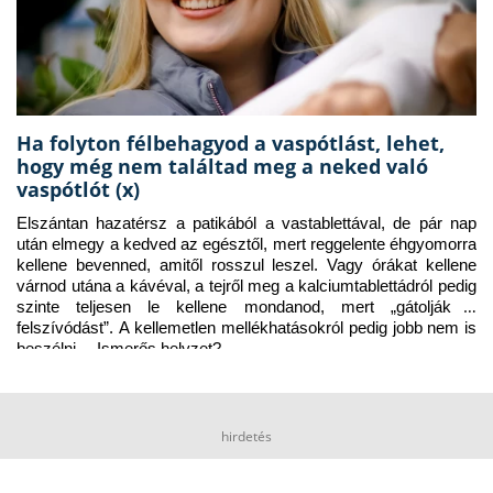
Ha folyton félbehagyod a vaspótlást, lehet,
hogy még nem találtad meg a neked való
vaspótlót (x)
Elszántan hazatérsz a patikából a vastablettával, de pár nap 
után elmegy a kedved az egésztől, mert reggelente éhgyomorra 
kellene bevenned, amitől rosszul leszel. Vagy órákat kellene 
várnod utána a kávéval, a tejről meg a kalciumtablettádról pedig 
szinte teljesen le kellene mondanod, mert „gátolják a 
felszívódást”. A kellemetlen mellékhatásokról pedig jobb nem is 
beszélni… Ismerős helyzet?
hirdetés