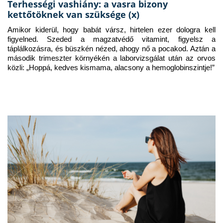
Terhességi vashiány: a vasra bizony
kettőtöknek van szüksége (x)
Amikor kiderül, hogy babát vársz, hirtelen ezer dologra kell 
figyelned. Szeded a magzatvédő vitamint, figyelsz a 
táplálkozásra, és büszkén nézed, ahogy nő a pocakod. Aztán a 
második trimeszter környékén a laborvizsgálat után az orvos 
közli: „Hoppá, kedves kismama, alacsony a hemoglobinszintje!”