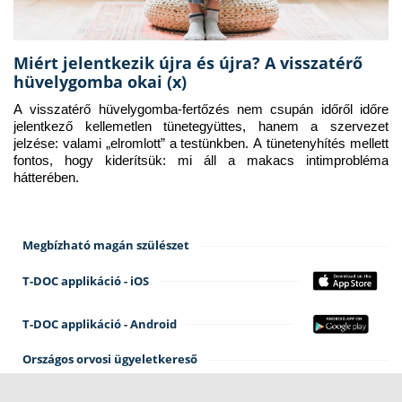
Miért jelentkezik újra és újra? A visszatérő
hüvelygomba okai (x)
A visszatérő hüvelygomba-fertőzés nem csupán időről időre 
jelentkező kellemetlen tünetegyüttes, hanem a szervezet 
jelzése: valami „elromlott” a testünkben. A tünetenyhítés mellett 
fontos, hogy kiderítsük: mi áll a makacs intimprobléma 
hátterében.
Megbízható magán szülészet
T-DOC applikáció - iOS
T-DOC applikáció - Android
Országos orvosi ügyeletkereső