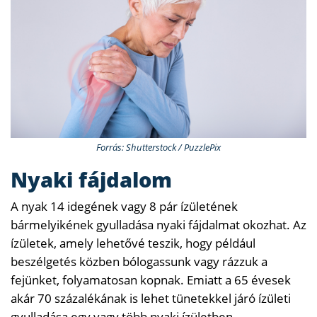
Forrás: Shutterstock / PuzzlePix
Nyaki fájdalom
A nyak 14 idegének vagy 8 pár ízületének
bármelyikének gyulladása nyaki fájdalmat okozhat. Az
ízületek, amely lehetővé teszik, hogy például
beszélgetés közben bólogassunk vagy rázzuk a
fejünket, folyamatosan kopnak. Emiatt a 65 évesek
akár 70 százalékának is lehet tünetekkel járó ízületi
gyulladása egy vagy több nyaki ízületben.