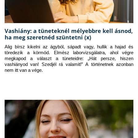
Vashiány: a tüneteknél mélyebbre kell ásnod,
ha meg szeretnéd szüntetni (x)
Alig bírsz kikelni az ágyból, sápadt vagy, hullik a hajad és 
töredezik a körmöd. Elmész laborvizsgálatra, ahol végre 
megkapod a választ a tüneteidre: „Hát persze, hiszen 
vashiányod van! Szedjél rá valamit!” A történetnek azonban 
nem itt van a vége.