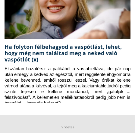
Ha folyton félbehagyod a vaspótlást, lehet,
hogy még nem találtad meg a neked való
vaspótlót (x)
Elszántan hazatérsz a patikából a vastablettával, de pár nap 
után elmegy a kedved az egésztől, mert reggelente éhgyomorra 
kellene bevenned, amitől rosszul leszel. Vagy órákat kellene 
várnod utána a kávéval, a tejről meg a kalciumtablettádról pedig 
szinte teljesen le kellene mondanod, mert „gátolják a 
felszívódást”. A kellemetlen mellékhatásokról pedig jobb nem is 
beszélni… Ismerős helyzet?
hirdetés