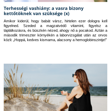
Terhességi vashiány: a vasra bizony
kettőtöknek van szüksége (x)
Amikor kiderül, hogy babát vársz, hirtelen ezer dologra kell 
figyelned. Szeded a magzatvédő vitamint, figyelsz a 
táplálkozásra, és büszkén nézed, ahogy nő a pocakod. Aztán a 
második trimeszter környékén a laborvizsgálat után az orvos 
közli: „Hoppá, kedves kismama, alacsony a hemoglobinszintje!”