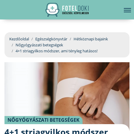
hirdetés
LELKI EGÉSZSÉG
Bejelentkezés
EGÉSZSÉGKÖNYVTÁR
Kezdőoldal
Egészségkönyvtár
Hétköznapi bajaink
Nőgyógyászati betegségek
BETEGSÉGKALAUZ
4+1 striagyilkos módszer, ami tényleg hatásos!
ÜGYELETKERESŐ
ORVOS VÁLASZOL
ORVOSKERESŐ
NŐGYÓGYÁSZATI BETEGSÉGEK
4+1 striagyilkos módszer,