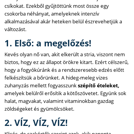
csíkokat. Ezekből gyűjtöttünk most össze egy
csokorba néhányat, amelyeknek intenzív
alkalmazásával akár heteken belül észrevehetjük a
változást.
1. Első: a megelőzés!
Kevés olyan nő van, akit elkerült a stria, viszont nem
biztos, hogy ez az állapot örökre kitart. Ezért célszerű,
hogy a fogyókúránk és a rendszeresebb edzés előtt
felkészítsük a bőrünket. A hideg-meleg vizes
zuhanyzás mellett fogyasszunk
szépítő ételeket,
amelyek belülről erősítik a kötőszövetet. Együnk sok
halat, magvakat, valamint vitaminokban gazdag
zöldségeket és gyümölcsöket.
2. VÍZ, VÍZ, VÍZ!
Klisés, de szakértők szerint azok, akik naponta