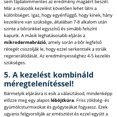
sem fájdalommentes az eredmény magáért beszél.
Már a második kezelést követően lehet látni a
különbséget. Igaz, hogy egyénfüggő, hogy kinek, hány
kezelésre van szüksége, általában 7-8 alkalom után
szinte a bőrünkkel egyszínű és simább felszínt
kapunk. A másik leghatásosabb eljárás a
mikrodermabrázió
, amely során a bőr legfelső
rétegét csiszolják le, hogy ezzel serkentsék a striák
regenerálódását. Az eredményességhez 4-5 kezelés
szükséges.
5. A kezelést kombináld
méregtelenítéssel!
Bármelyik eljárásra is esik a választásod, mindenképp
előzze meg egy alapos
léböjtkúra
. Friss zöldség- és
gyümölcsturmixokat és gyógyteákat fogyassz. Ezek
ugyanis felgyorsítják az emésztést és ezzel együtt a