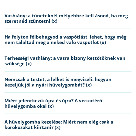
Vashiány: a tüneteknél mélyebbre kell ásnod, ha meg
szeretnéd szüntetni (x)
Ha folyton félbehagyod a vaspótlást, lehet, hogy még
nem találtad meg a neked való vaspótlót (x)
Terhességi vashiány: a vasra bizony kettőtöknek van
szüksége (x)
Nemcsak a testet, a lelket is megviseli: hogyan
kezeljük jól a nyári hüvelygombát? (x)
Miért jelentkezik újra és újra? A visszatérő
hüvelygomba okai (x)
A hüvelygomba kezelése: Miért nem elég csak a
kórokozókat kiirtani? (x)