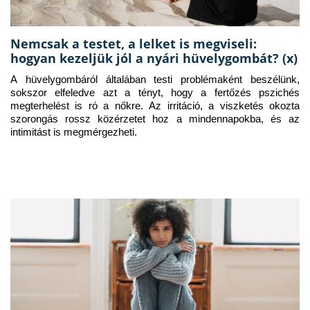
Nemcsak a testet, a lelket is megviseli:
hogyan kezeljük jól a nyári hüvelygombát? (x)
A hüvelygombáról általában testi problémaként beszélünk, 
sokszor elfeledve azt a tényt, hogy a fertőzés pszichés 
megterhelést is ró a nőkre. Az irritáció, a viszketés okozta 
szorongás rossz közérzetet hoz a mindennapokba, és az 
intimitást is megmérgezheti.