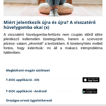
Miért jelentkezik újra és újra? A visszatérő
hüvelygomba okai (x)
A visszatérő hüvelygomba-fertőzés nem csupán időről időre 
jelentkező kellemetlen tünetegyüttes, hanem a szervezet 
jelzése: valami „elromlott” a testünkben. A tünetenyhítés mellett 
fontos, hogy kiderítsük: mi áll a makacs intimprobléma 
hátterében.
Megbízható magán szülészet
T-DOC applikáció - iOS
T-DOC applikáció - Android
Országos orvosi ügyeletkereső