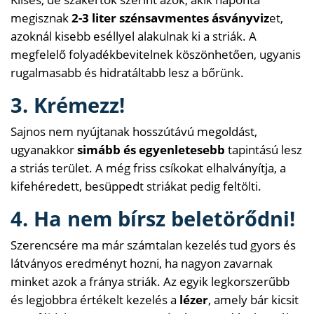
megisznak
2-3 liter szénsavmentes ásványviz
et,
azoknál kisebb eséllyel alakulnak ki a striák. A
megfelelő folyadékbevitelnek köszönhetően, ugyanis
rugalmasabb és hidratáltabb lesz a bőrünk.
3. Krémezz!
Sajnos nem nyújtanak hosszútávú megoldást,
ugyanakkor
simább és egyenletesebb
tapintású lesz
a striás terület. A még friss csíkokat elhalványítja, a
kifehéredett, besüppedt striákat pedig feltölti.
4. Ha nem bírsz beletörődni!
Szerencsére ma már számtalan kezelés tud gyors és
látványos eredményt hozni, ha nagyon zavarnak
minket azok a fránya striák. Az egyik legkorszerűbb
és legjobbra értékelt kezelés a
lézer
, amely bár kicsit