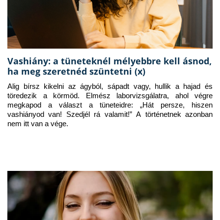
Vashiány: a tüneteknél mélyebbre kell ásnod,
ha meg szeretnéd szüntetni (x)
Alig bírsz kikelni az ágyból, sápadt vagy, hullik a hajad és 
töredezik a körmöd. Elmész laborvizsgálatra, ahol végre 
megkapod a választ a tüneteidre: „Hát persze, hiszen 
vashiányod van! Szedjél rá valamit!” A történetnek azonban 
nem itt van a vége.