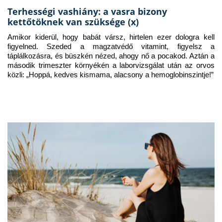
Terhességi vashiány: a vasra bizony
kettőtöknek van szüksége (x)
Amikor kiderül, hogy babát vársz, hirtelen ezer dologra kell 
figyelned. Szeded a magzatvédő vitamint, figyelsz a 
táplálkozásra, és büszkén nézed, ahogy nő a pocakod. Aztán a 
második trimeszter környékén a laborvizsgálat után az orvos 
közli: „Hoppá, kedves kismama, alacsony a hemoglobinszintje!”