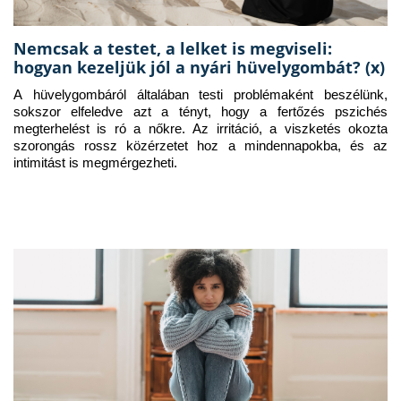
Nemcsak a testet, a lelket is megviseli:
hogyan kezeljük jól a nyári hüvelygombát? (x)
A hüvelygombáról általában testi problémaként beszélünk, 
sokszor elfeledve azt a tényt, hogy a fertőzés pszichés 
megterhelést is ró a nőkre. Az irritáció, a viszketés okozta 
szorongás rossz közérzetet hoz a mindennapokba, és az 
intimitást is megmérgezheti.