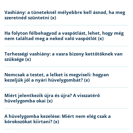
Vashiány: a tüneteknél mélyebbre kell ásnod, ha meg
szeretnéd szüntetni (x)
Ha folyton félbehagyod a vaspótlást, lehet, hogy még
nem találtad meg a neked való vaspótlót (x)
Terhességi vashiány: a vasra bizony kettőtöknek van
szüksége (x)
Nemcsak a testet, a lelket is megviseli: hogyan
kezeljük jól a nyári hüvelygombát? (x)
Miért jelentkezik újra és újra? A visszatérő
hüvelygomba okai (x)
A hüvelygomba kezelése: Miért nem elég csak a
kórokozókat kiirtani? (x)