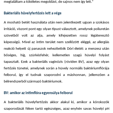
megtaláltam a tökéletes megoldást, de sajnos nem így lett.”
Bakteriális hüvelyfertőzés lett a vége
A mosható betét használata után nem jelentkezett ugyan a szokásos
irritáció, viszont pont egy olyan típust választott, amelynek poliuretán
szövetből volt az alja, amely kifejezetten rossz légáteresztő
képességű. Mivel az intim terület nem szellőzött eléggé, az allergiás
reakció helyett új panaszok nehezítették Dóri életét: a menzesz után
bőséges, híg, szürkésfehér, kellemetlen szagú hüvelyi folyást
tapasztalt. Ezek a bakteriális vaginózis (röviden BV), azaz egy olyan
fertőzés tünetei, amelynek során a hüvely normális baktériumflórája
felborul, így el tudnak szaporodni a máshonnan, jellemzően a
bélrendszerből származó baktériumok.
BV: amikor az intimflóra egyensúlya felborul
A bakteriális hüvelyfertőzés akkor alakul ki, amikor a kórokozók
szaporodását féken tartó egészséges, azaz enyhén savas hüvelyi pH