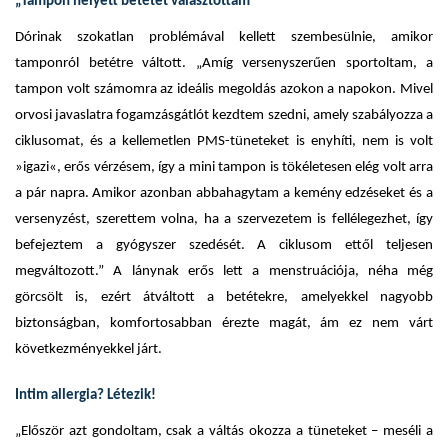
„Tampon helyett betétet választottam”
Dórinak szokatlan problémával kellett szembesülnie, amikor
tamponról betétre váltott. „Amíg versenyszerűen sportoltam, a
tampon volt számomra az ideális megoldás azokon a napokon. Mivel
orvosi javaslatra fogamzásgátlót kezdtem szedni, amely szabályozza a
ciklusomat, és a kellemetlen PMS-tüneteket is enyhíti, nem is volt
»igazi«, erős vérzésem, így a mini tampon is tökéletesen elég volt arra
a pár napra. Amikor azonban abbahagytam a kemény edzéseket és a
versenyzést, szerettem volna, ha a szervezetem is fellélegezhet, így
befejeztem a gyógyszer szedését. A ciklusom ettől teljesen
megváltozott.” A lánynak erős lett a menstruációja, néha még
görcsölt is, ezért átváltott a betétekre, amelyekkel nagyobb
biztonságban, komfortosabban érezte magát, ám ez nem várt
következményekkel járt.
Intim allergia? Létezik!
„Először azt gondoltam, csak a váltás okozza a tüneteket – meséli a