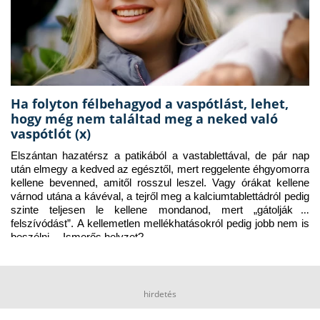
Ha folyton félbehagyod a vaspótlást, lehet,
hogy még nem találtad meg a neked való
vaspótlót (x)
Elszántan hazatérsz a patikából a vastablettával, de pár nap 
után elmegy a kedved az egésztől, mert reggelente éhgyomorra 
kellene bevenned, amitől rosszul leszel. Vagy órákat kellene 
várnod utána a kávéval, a tejről meg a kalciumtablettádról pedig 
szinte teljesen le kellene mondanod, mert „gátolják a 
felszívódást”. A kellemetlen mellékhatásokról pedig jobb nem is 
beszélni… Ismerős helyzet?
hirdetés