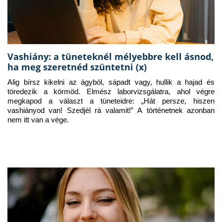
Vashiány: a tüneteknél mélyebbre kell ásnod,
ha meg szeretnéd szüntetni (x)
Alig bírsz kikelni az ágyból, sápadt vagy, hullik a hajad és 
töredezik a körmöd. Elmész laborvizsgálatra, ahol végre 
megkapod a választ a tüneteidre: „Hát persze, hiszen 
vashiányod van! Szedjél rá valamit!” A történetnek azonban 
nem itt van a vége.