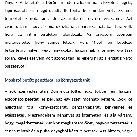
lány. – A betéttől a bőröm minden alkalommal viszketett, égett,
kipirosodott és megduzzadt. Rettentő kellemetlen volt. Számos
terméket kipróbáltam, de az irritáció folyton visszatért. Azt
gyanítottam, hogy allergia okozhatja a panaszaimat, bár fura volt,
hogy az intim területen jelentkezik. Az orvosom azonban
megerősítette, hogy sajnos létezik ilyen. Mivel nem kötelező
feltüntetni, milyen vegyi anyagokat használnak a termék gyártása
során, kevés esélyem volt azonosítani és elkerülni az allergiát kiváltó
összetevőt.”
Mosható betét: pénztárca- és környezetbarát
A sok szenvedés után Dóri eldöntötte, hogy többé nem használ
eldobható betétet, és beruház egy szett mosható betétre. „Sok jót
hallottam róla: környezetbarát, pénztárcabarát, kényelmes és
egészséges. Megrendeltem néhányat az interneten, és alig vártam,
hogy megérkezzenek. Amikor megkaptam őket, nagyon tetszettek a
színes minták és a puha anyagból készült betétek. Azt hittem, végre