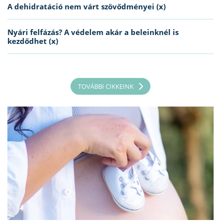
A dehidratáció nem várt szövődményei (x)
Nyári felfázás? A védelem akár a beleinknél is
kezdődhet (x)
TOVÁBBI CIKKEINK