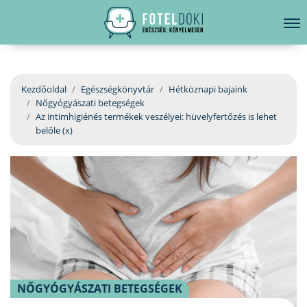
hirdetés
LELKI EGÉSZSÉG
Bejelentkezés
EGÉSZSÉGKÖNYVTÁR
Kezdőoldal
Egészségkönyvtár
Hétköznapi bajaink
Nőgyógyászati betegségek
BETEGSÉGKALAUZ
Az intimhigiénés termékek veszélyei: hüvelyfertőzés is lehet
belőle (x)
ÜGYELETKERESŐ
ORVOS VÁLASZOL
ORVOSKERESŐ
NŐGYÓGYÁSZATI BETEGSÉGEK