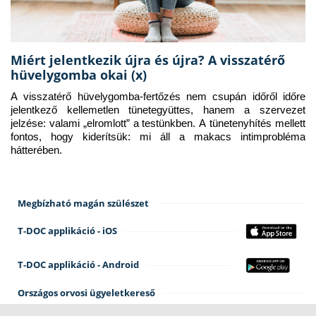
Miért jelentkezik újra és újra? A visszatérő
hüvelygomba okai (x)
A visszatérő hüvelygomba-fertőzés nem csupán időről időre 
jelentkező kellemetlen tünetegyüttes, hanem a szervezet 
jelzése: valami „elromlott” a testünkben. A tünetenyhítés mellett 
fontos, hogy kiderítsük: mi áll a makacs intimprobléma 
hátterében.
Megbízható magán szülészet
T-DOC applikáció - iOS
T-DOC applikáció - Android
Országos orvosi ügyeletkereső