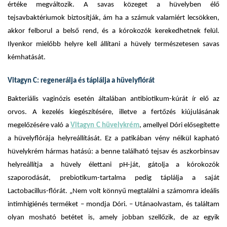
értéke megváltozik. A savas közeget a hüvelyben élő
tejsavbaktériumok biztosítják, ám ha a számuk valamiért lecsökken,
akkor felborul a belső rend, és a kórokozók kerekedhetnek felül.
Ilyenkor mielőbb helyre kell állítani a hüvely természetesen savas
kémhatását.
Vitagyn C: regenerálja és táplálja a hüvelyflórát
Bakteriális vaginózis esetén általában antibiotikum-kúrát ír elő az
orvos. A kezelés kiegészítésére, illetve a fertőzés kiújulásának
megelőzésére való a
Vitagyn C hüvelykrém
, amellyel Dóri elősegítette
a hüvelyflórája helyreállítását. Ez a patikában vény nélkül kapható
hüvelykrém hármas hatású: a benne található tejsav és aszkorbinsav
helyreállítja a hüvely élettani pH-ját, gátolja a kórokozók
szaporodását, prebiotikum-tartalma pedig táplálja a saját
Lactobacillus-flórát. „Nem volt könnyű megtalálni a számomra ideális
intimhigiénés terméket – mondja Dóri. – Utánaolvastam, és találtam
olyan mosható betétet is, amely jobban szellőzik, de az egyik