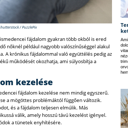
Te
Shutterstock / PuzzlePix
ke
 kismedencei fájdalom gyakran több okból is ered
Ami
dol
ő nőknél például nagyobb valószínűséggel alakul
vit
óma. A krónikus fájdalommal való együttélés pedig az
néz
tékű működését okozhatja, ami súlyosbítja a
tri
orv
hem
lom kezelése
smedencei fájdalom kezelése nem mindig egyszerű.
se a mögöttes problémáktól függően változik.
ot, és a fájdalom teljesen elmúlik. Más
ussá válik, amely hosszú távú kezelést igényel.
ódok a tünetek enyhítésére.