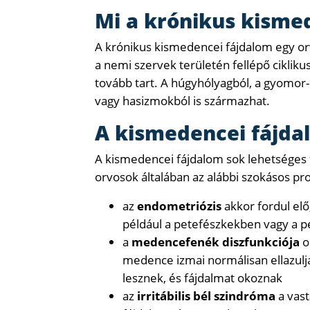
Mi a krónikus kisme
A krónikus kismedencei fájdalom egy or
a nemi szervek területén fellépő ciklik
tovább tart. A húgyhólyagból, a gyomor
vagy hasizmokból is származhat.
A kismedencei fájda
A kismedencei fájdalom sok lehetséges f
orvosok általában az alábbi szokásos pr
az
endometriózis
akkor fordul el
például a petefészkekben vagy a 
a
medencefenék diszfunkciója
o
medence izmai normálisan ellazul
lesznek, és fájdalmat okoznak
az
irritábilis bél szindróma
a vast