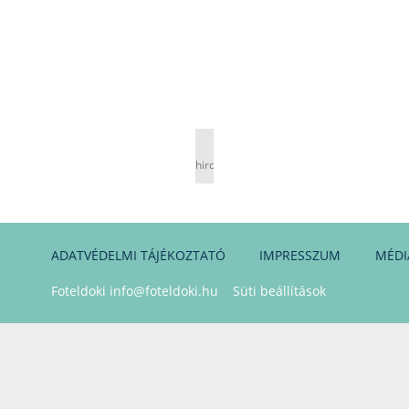
hirdetés
ADATVÉDELMI TÁJÉKOZTATÓ
IMPRESSZUM
MÉDI
Foteldoki
info@foteldoki.hu
Süti beállítások