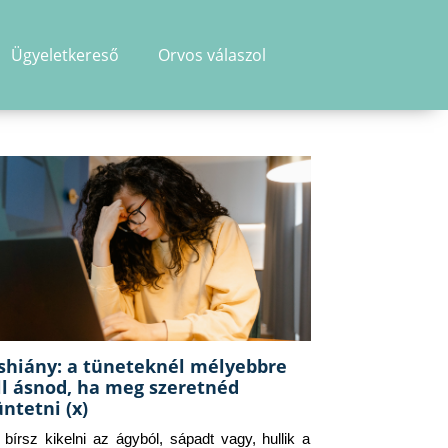
Ügyeletkereső
Orvos válaszol
shiány: a tüneteknél mélyebbre
ll ásnod, ha meg szeretnéd
üntetni (x)
g bírsz kikelni az ágyból, sápadt vagy, hullik a 