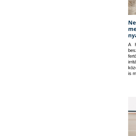
Ne
me
ny
A h
bes
fer
irr
köz
is 