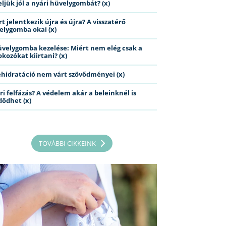
eljük jól a nyári hüvelygombát? (x)
t jelentkezik újra és újra? A visszatérő
elygomba okai (x)
üvelygomba kezelése: Miért nem elég csak a
kozókat kiirtani? (x)
ehidratáció nem várt szövődményei (x)
ri felfázás? A védelem akár a beleinknél is
dődhet (x)
TOVÁBBI CIKKEINK