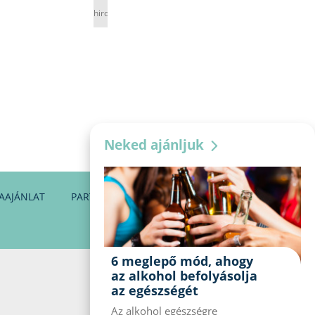
hirdetés
Neked ajánljuk
AAJÁNLAT
PARTNEREINK
KAPCSOLAT
6 meglepő mód, ahogy
az alkohol befolyásolja
az egészségét
Az alkohol egészségre