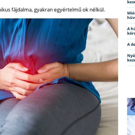
kez
kus fájdalma, gyakran egyértelmű ok nélkül.
Miér
hüv
A h
kóro
A d
Nyá
kez