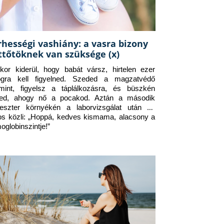
rhességi vashiány: a vasra bizony
ttőtöknek van szüksége (x)
kor kiderül, hogy babát vársz, hirtelen ezer 
ogra kell figyelned. Szeded a magzatvédő 
amint, figyelsz a táplálkozásra, és büszkén 
ed, ahogy nő a pocakod. Aztán a második 
meszter környékén a laborvizsgálat után az 
os közli: „Hoppá, kedves kismama, alacsony a 
oglobinszintje!”