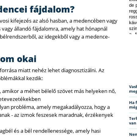
de 
dencei fájdalom?
reg
ros
vosi kifejezés az alsó hasban, a medencében vagy
káv
us vagy állandó fájdalomra, amely hat hónapnál
szi
a f
-bélrendszerből, az idegekből vagy a medence-
ped
lom okai
orrása miatt nehéz lehet diagnosztizálni. Az
oblémákkal kezdik:
Vas
ő, amikor a méhet bélelő szövet más helyeken nő,
meg
petevezetékekben
Ha 
lyan probléma, amely megakadályozza, hogy a
még
janak - az izmok feszesek maradnak, érzékenyek
Ter
van
agbél és a bél rendellenessége, amely hasi
Nem