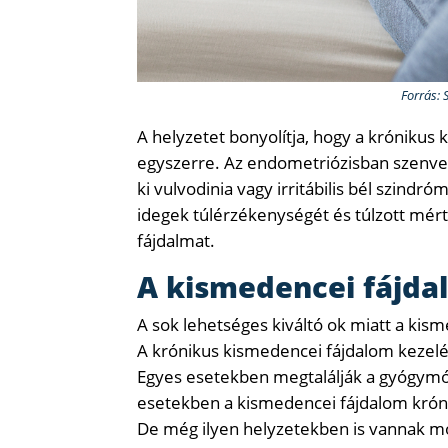
Forrás: 
A helyzetet bonyolítja, hogy a krónikus
egyszerre. Az endometriózisban szenved
ki vulvodinia vagy irritábilis bél szindr
idegek túlérzékenységét és túlzott mér
fájdalmat.
A kismedencei fájda
A sok lehetséges kiváltó ok miatt a ki
A krónikus kismedencei fájdalom kezelé
Egyes esetekben megtalálják a gyógymód
esetekben a kismedencei fájdalom krónik
De még ilyen helyzetekben is vannak m