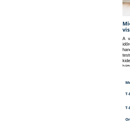
Mi
vi
A v
idő
han
tes
kid
hát
Me
T-
T-
Or