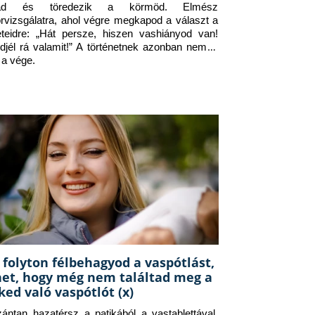
jad és töredezik a körmöd. Elmész 
orvizsgálatra, ahol végre megkapod a választ a 
eteidre: „Hát persze, hiszen vashiányod van! 
djél rá valamit!” A történetnek azonban nem itt 
 a vége.
 folyton félbehagyod a vaspótlást,
het, hogy még nem találtad meg a
ked való vaspótlót (x)
zántan hazatérsz a patikából a vastablettával, 