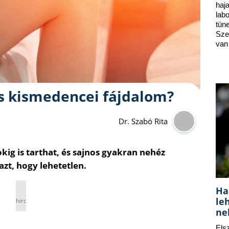
ha
lab
tün
Sze
van
s kismedencei fájdalom?
Dr. Szabó Rita
ig is tarthat, és sajnos gyakran nehéz
 azt, hogy lehetetlen.
Ha
le
hirdetés
ne
Els