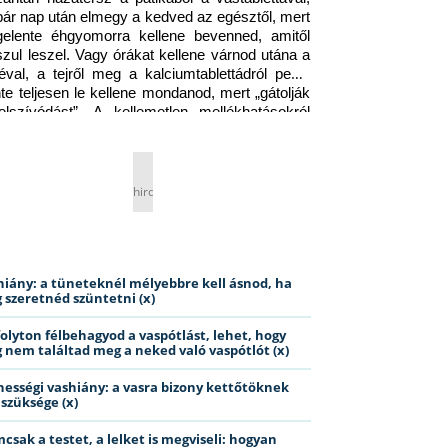
pár nap után elmegy a kedved az egésztől, mert 
gelente éhgyomorra kellene bevenned, amitől 
szul leszel. Vagy órákat kellene várnod utána a 
éval, a tejről meg a kalciumtablettádról pedig 
nte teljesen le kellene mondanod, mert „gátolják 
elszívódást”. A kellemetlen mellékhatásokról 
ig jobb nem is beszélni… Ismerős helyzet?
hirdetés
hiány: a tüneteknél mélyebbre kell ásnod, ha
 szeretnéd szüntetni (x)
folyton félbehagyod a vaspótlást, lehet, hogy
 nem találtad meg a neked való vaspótlót (x)
hességi vashiány: a vasra bizony kettőtöknek
 szüksége (x)
csak a testet, a lelket is megviseli: hogyan