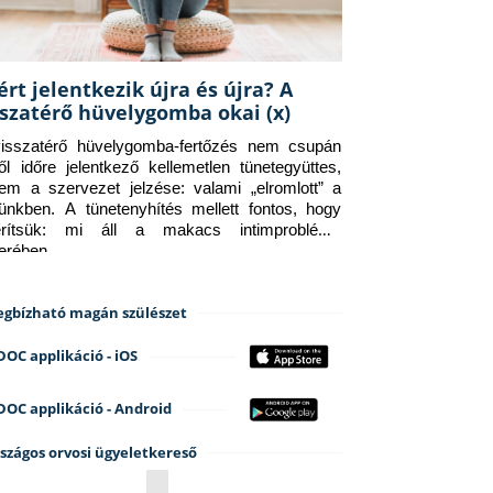
ért jelentkezik újra és újra? A
sszatérő hüvelygomba okai (x)
isszatérő hüvelygomba-fertőzés nem csupán 
ről időre jelentkező kellemetlen tünetegyüttes, 
em a szervezet jelzése: valami „elromlott” a 
tünkben. A tünetenyhítés mellett fontos, hogy 
erítsük: mi áll a makacs intimprobléma 
terében.
gbízható magán szülészet
DOC applikáció - iOS
DOC applikáció - Android
szágos orvosi ügyeletkereső