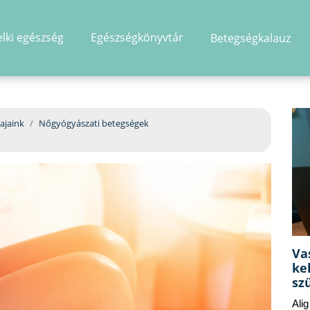
elki egészség
Egészségkönyvtár
Betegségkalauz
hirdetés
ajaink
Nőgyógyászati betegségek
Va
ke
sz
Ali