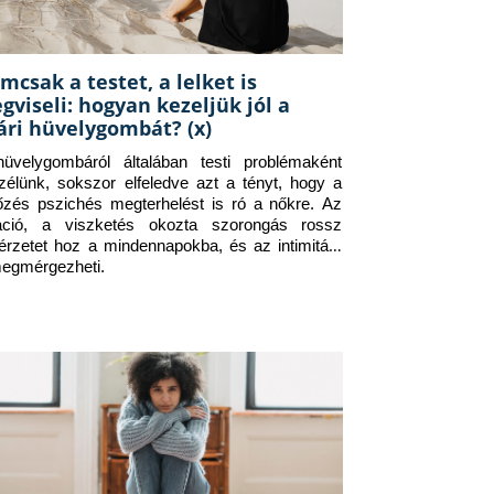
mcsak a testet, a lelket is
gviseli: hogyan kezeljük jól a
ári hüvelygombát? (x)
üvelygombáról általában testi problémaként 
zélünk, sokszor elfeledve azt a tényt, hogy a 
tőzés pszichés megterhelést is ró a nőkre. Az 
itáció, a viszketés okozta szorongás rossz 
érzetet hoz a mindennapokba, és az intimitást 
megmérgezheti.