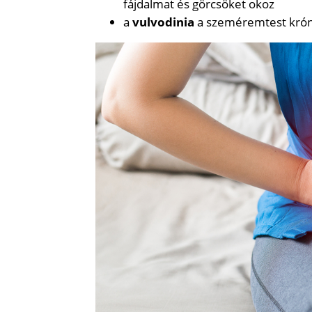
fájdalmat és görcsöket okoz
a
vulvodinia
a szeméremtest króni