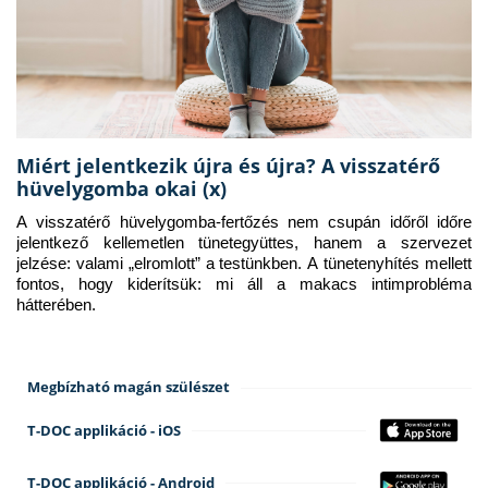
Miért jelentkezik újra és újra? A visszatérő
hüvelygomba okai (x)
A visszatérő hüvelygomba-fertőzés nem csupán időről időre 
jelentkező kellemetlen tünetegyüttes, hanem a szervezet 
jelzése: valami „elromlott” a testünkben. A tünetenyhítés mellett 
fontos, hogy kiderítsük: mi áll a makacs intimprobléma 
hátterében.
Megbízható magán szülészet
T-DOC applikáció - iOS
T-DOC applikáció - Android