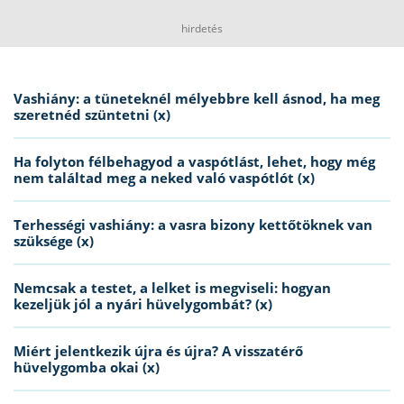
hirdetés
Vashiány: a tüneteknél mélyebbre kell ásnod, ha meg
szeretnéd szüntetni (x)
Ha folyton félbehagyod a vaspótlást, lehet, hogy még
nem találtad meg a neked való vaspótlót (x)
Terhességi vashiány: a vasra bizony kettőtöknek van
szüksége (x)
Nemcsak a testet, a lelket is megviseli: hogyan
kezeljük jól a nyári hüvelygombát? (x)
Miért jelentkezik újra és újra? A visszatérő
hüvelygomba okai (x)