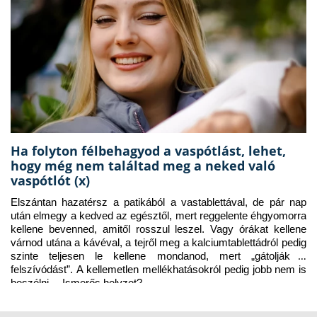
Ha folyton félbehagyod a vaspótlást, lehet,
hogy még nem találtad meg a neked való
vaspótlót (x)
Elszántan hazatérsz a patikából a vastablettával, de pár nap 
után elmegy a kedved az egésztől, mert reggelente éhgyomorra 
kellene bevenned, amitől rosszul leszel. Vagy órákat kellene 
várnod utána a kávéval, a tejről meg a kalciumtablettádról pedig 
szinte teljesen le kellene mondanod, mert „gátolják a 
felszívódást”. A kellemetlen mellékhatásokról pedig jobb nem is 
beszélni… Ismerős helyzet?