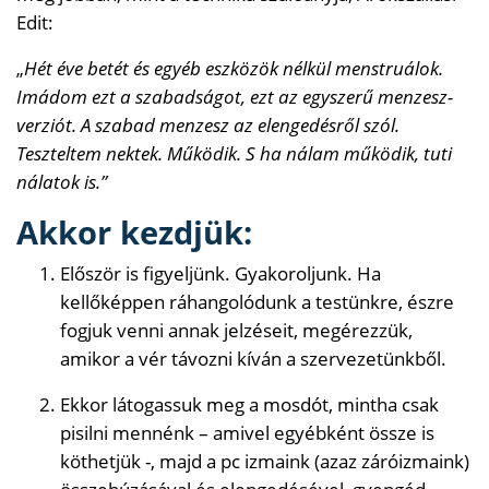
Edit:
„
Hét éve betét és egyéb eszközök nélkül menstruálok.
Imádom ezt a szabadságot, ezt az egyszerű menzesz-
verziót. A szabad menzesz az elengedésről szól.
Teszteltem nektek. Működik. S ha nálam működik, tuti
nálatok is.”
Akkor kezdjük:
Először is figyeljünk. Gyakoroljunk. Ha
kellőképpen ráhangolódunk a testünkre, észre
fogjuk venni annak jelzéseit, megérezzük,
amikor a vér távozni kíván a szervezetünkből.
Ekkor látogassuk meg a mosdót, mintha csak
pisilni mennénk – amivel egyébként össze is
köthetjük -, majd a pc izmaink (azaz záróizmaink)