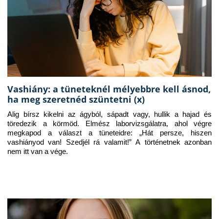
Vashiány: a tüneteknél mélyebbre kell ásnod,
ha meg szeretnéd szüntetni (x)
Alig bírsz kikelni az ágyból, sápadt vagy, hullik a hajad és 
töredezik a körmöd. Elmész laborvizsgálatra, ahol végre 
megkapod a választ a tüneteidre: „Hát persze, hiszen 
vashiányod van! Szedjél rá valamit!” A történetnek azonban 
nem itt van a vége.