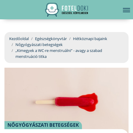
hirdetés
LELKI EGÉSZSÉG
Bejelentkezés
EGÉSZSÉGKÖNYVTÁR
Kezdőoldal
Egészségkönyvtár
Hétköznapi bajaink
Nőgyógyászati betegségek
BETEGSÉGKALAUZ
„Kimegyek a WC-re menstruálni” - avagy a szabad
menstruáció titka
ÜGYELETKERESŐ
ORVOS VÁLASZOL
ORVOSKERESŐ
NŐGYÓGYÁSZATI BETEGSÉGEK