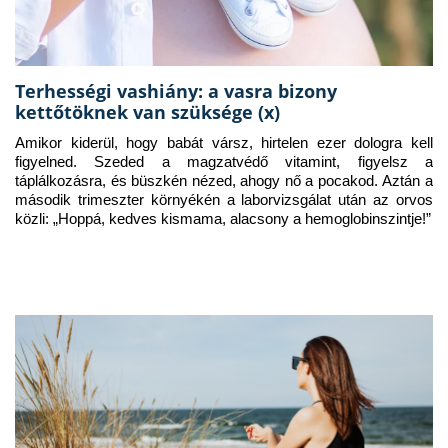
Terhességi vashiány: a vasra bizony
kettőtöknek van szüksége (x)
Amikor kiderül, hogy babát vársz, hirtelen ezer dologra kell 
figyelned. Szeded a magzatvédő vitamint, figyelsz a 
táplálkozásra, és büszkén nézed, ahogy nő a pocakod. Aztán a 
második trimeszter környékén a laborvizsgálat után az orvos 
közli: „Hoppá, kedves kismama, alacsony a hemoglobinszintje!”