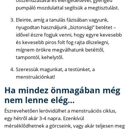
összehúzásával és elengedésével, gyengéd
pumpáló mozdulattal segítsük a megtisztulást.
Eleinte, amíg a tanulás fázisában vagyunk,
nyugodtan használjunk „biztonsági” betétet –
idővel észre fogjuk venni, hogy egyre kevesebb
és kevesebb piros folt fog rajta díszelegni,
mígnem örökre megválhatunk betéttől,
tampontól, kehelytől.
Szeressük magunkat, a testünket, a
menstruációnkat!
Ha mindez önmagában még
nem lenne elég...
Észrevehetően lerövidülhet a menstruációs ciklus,
egy hétről akár 3-4 napra. Ezenkívül
mérséklődhetnek a görcseink, vagy akár teljesen meg