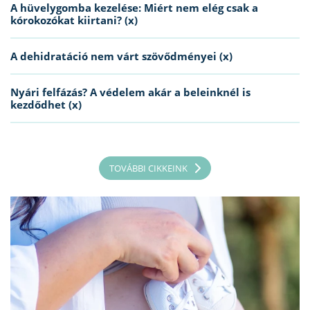
A hüvelygomba kezelése: Miért nem elég csak a
kórokozókat kiirtani? (x)
A dehidratáció nem várt szövődményei (x)
Nyári felfázás? A védelem akár a beleinknél is
kezdődhet (x)
TOVÁBBI CIKKEINK