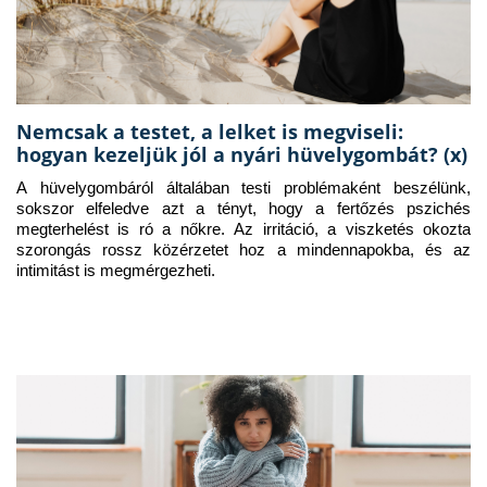
Nemcsak a testet, a lelket is megviseli:
hogyan kezeljük jól a nyári hüvelygombát? (x)
A hüvelygombáról általában testi problémaként beszélünk, 
sokszor elfeledve azt a tényt, hogy a fertőzés pszichés 
megterhelést is ró a nőkre. Az irritáció, a viszketés okozta 
szorongás rossz közérzetet hoz a mindennapokba, és az 
intimitást is megmérgezheti.