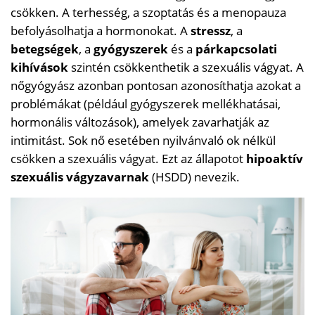
csökken. A terhesség, a szoptatás és a menopauza
befolyásolhatja a hormonokat. A
stressz
, a
betegségek
, a
gyógyszerek
és a
párkapcsolati
kihívások
szintén csökkenthetik a szexuális vágyat. A
nőgyógyász azonban pontosan azonosíthatja azokat a
problémákat (például gyógyszerek mellékhatásai,
hormonális változások), amelyek zavarhatják az
intimitást. Sok nő esetében nyilvánvaló ok nélkül
csökken a szexuális vágyat. Ezt az állapotot
hipoaktív
szexuális vágyzavarnak
(HSDD) nevezik.