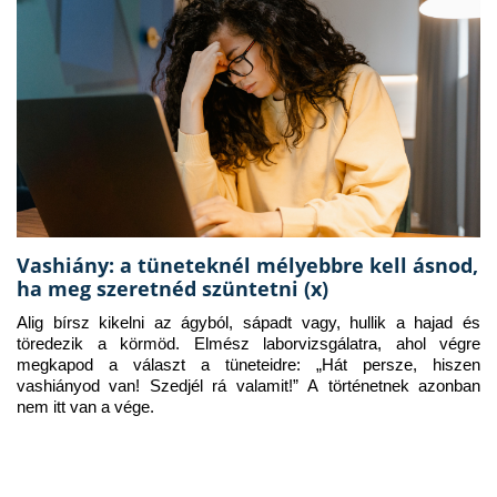
Vashiány: a tüneteknél mélyebbre kell ásnod,
ha meg szeretnéd szüntetni (x)
Alig bírsz kikelni az ágyból, sápadt vagy, hullik a hajad és 
töredezik a körmöd. Elmész laborvizsgálatra, ahol végre 
megkapod a választ a tüneteidre: „Hát persze, hiszen 
vashiányod van! Szedjél rá valamit!” A történetnek azonban 
nem itt van a vége.