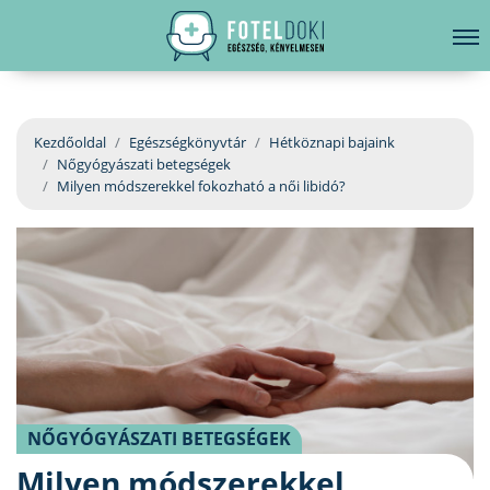
hirdetés
LELKI EGÉSZSÉG
Bejelentkezés
EGÉSZSÉGKÖNYVTÁR
Kezdőoldal
Egészségkönyvtár
Hétköznapi bajaink
Nőgyógyászati betegségek
BETEGSÉGKALAUZ
Milyen módszerekkel fokozható a női libidó?
ÜGYELETKERESŐ
ORVOS VÁLASZOL
ORVOSKERESŐ
NŐGYÓGYÁSZATI BETEGSÉGEK
Milyen módszerekkel