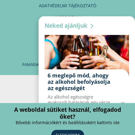
ADATVÉDELMI TÁJÉKOZTATÓ
IMPRESSZUM
Neked ajánljuk
MÉDIAAJÁNLAT
PARTNEREINK
KAPCSOLAT
Foteldoki
info@foteldoki.hu
Süti beállítások
6 meglepő mód, ahogy
az alkohol befolyásolja
az egészségét
Az alkohol egészségre
gyakorolt ​​hatásának egy része
jól ismert, mások azonban
A weboldal sütiket használ, elfogadod
meglepők lehetnek. Van hat
őket?
kevésbé ismert hatás, amelyet
Bővebb információkért és beállításokért kattints ide
az alkohol gyakorol a
szervezetre.