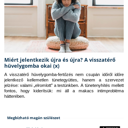
Miért jelentkezik újra és újra? A visszatérő
hüvelygomba okai (x)
A visszatérő hüvelygomba-fertőzés nem csupán időről időre 
jelentkező kellemetlen tünetegyüttes, hanem a szervezet 
jelzése: valami „elromlott” a testünkben. A tünetenyhítés mellett 
fontos, hogy kiderítsük: mi áll a makacs intimprobléma 
hátterében.
Megbízható magán szülészet