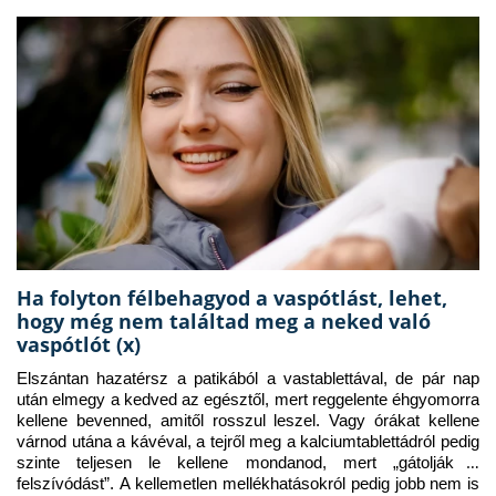
Ha folyton félbehagyod a vaspótlást, lehet,
hogy még nem találtad meg a neked való
vaspótlót (x)
Elszántan hazatérsz a patikából a vastablettával, de pár nap 
után elmegy a kedved az egésztől, mert reggelente éhgyomorra 
kellene bevenned, amitől rosszul leszel. Vagy órákat kellene 
várnod utána a kávéval, a tejről meg a kalciumtablettádról pedig 
szinte teljesen le kellene mondanod, mert „gátolják a 
felszívódást”. A kellemetlen mellékhatásokról pedig jobb nem is 