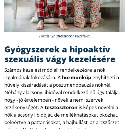
Forrás: Shutterstock / PuzzlePix
Gyógyszerek a hipoaktív
szexuális vágy kezelésére
Számos kezelési mód áll rendelkezésre a nők
izgalmának fokozására. A
hormonkúp
enyhítheti a
hüvely kiszáradását a posztmenopauzás nőknél.
Néhány alacsony libidóval rendelkező nő úgy találja,
hogy - jó értelemben - növeli a nemi szervek
érzékenységét. A
tesztoszteron
is képes növelni a
nők alacsony libidóját, de mellékhatásokat okozhat,
beleértve a pattanásokat, a hajhullást, az arcszőrzet