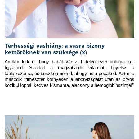
Terhességi vashiány: a vasra bizony
kettőtöknek van szüksége (x)
Amikor kiderül, hogy babát vársz, hirtelen ezer dologra kell 
figyelned. Szeded a magzatvédő vitamint, figyelsz a 
táplálkozásra, és büszkén nézed, ahogy nő a pocakod. Aztán a 
második trimeszter környékén a laborvizsgálat után az orvos 
közli: „Hoppá, kedves kismama, alacsony a hemoglobinszintje!”