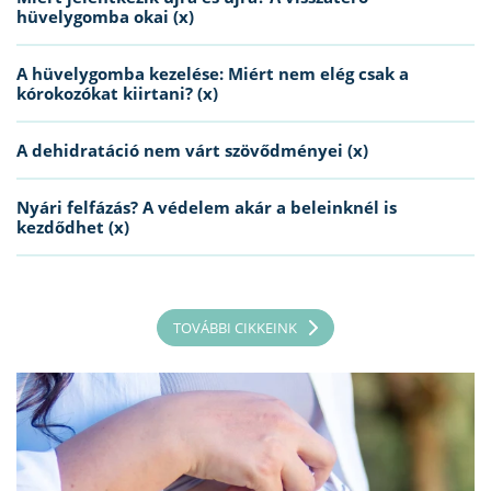
hüvelygomba okai (x)
A hüvelygomba kezelése: Miért nem elég csak a
kórokozókat kiirtani? (x)
A dehidratáció nem várt szövődményei (x)
Nyári felfázás? A védelem akár a beleinknél is
kezdődhet (x)
TOVÁBBI CIKKEINK