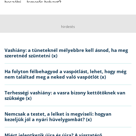
beszélni… Ismerős helyzet?
hirdetés
Vashiány: a tüneteknél mélyebbre kell ásnod, ha meg
szeretnéd szüntetni (x)
Ha folyton félbehagyod a vaspótlást, lehet, hogy még
nem találtad meg a neked való vaspótlót (x)
Terhességi vashiány: a vasra bizony kettőtöknek van
szüksége (x)
Nemcsak a testet, a lelket is megviseli: hogyan
kezeljük jól a nyári hüvelygombát? (x)
Miért jelentkezik újra és újra? A visszatérő