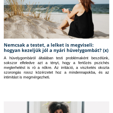
Nemcsak a testet, a lelket is megviseli:
hogyan kezeljük jól a nyári hüvelygombát? (x)
A hüvelygombáról általában testi problémaként beszélünk, 
sokszor elfeledve azt a tényt, hogy a fertőzés pszichés 
megterhelést is ró a nőkre. Az irritáció, a viszketés okozta 
szorongás rossz közérzetet hoz a mindennapokba, és az 
intimitást is megmérgezheti.